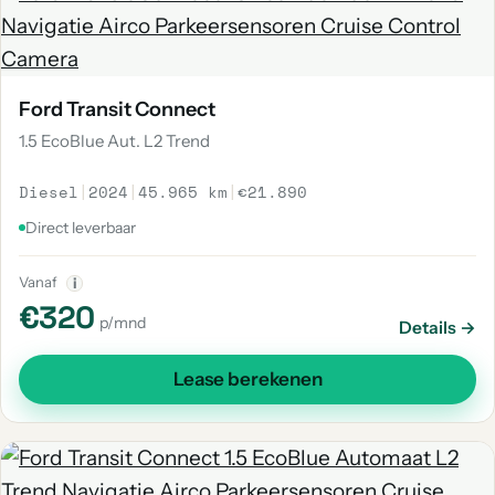
Ford Transit Connect
1.5 EcoBlue Aut. L2 Trend
Diesel
|
2024
|
45.965 km
|
€21.890
Direct leverbaar
Vanaf
i
€320
p/mnd
Details →
Lease berekenen