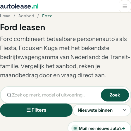
autolease
.nl
☰
Home
/
Aanbod
/
Ford
Ford leasen
Ford combineert betaalbare personenauto's als
Fiesta, Focus en Kuga met het bekendste
bedrijfswagengamma van Nederland: de Transit-
familie. Vergelijk het aanbod, reken je
maandbedrag door en vraag direct aan.
Zoek
☰ Filters
Sorteren
Mail me nieuwe auto's
→
✉