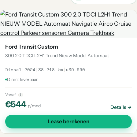
Ford Transit Custom
300 2.0 TDCI L2H1 Trend Nieuw Model Automaat
Diesel
|
2024
|
38.218 km
|
€39.990
Direct leverbaar
Vanaf
i
€544
p/mnd
Details →
Lease berekenen