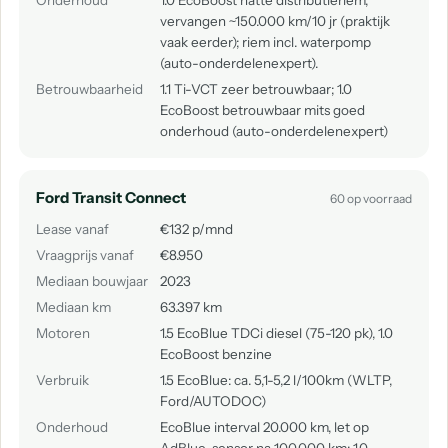
Onderhoud
1.0 EcoBoost natte distributieriem,
vervangen ~150.000 km/10 jr (praktijk
vaak eerder); riem incl. waterpomp
(auto-onderdelenexpert).
Betrouwbaarheid
1.1 Ti-VCT zeer betrouwbaar; 1.0
EcoBoost betrouwbaar mits goed
onderhoud (auto-onderdelenexpert)
Ford Transit Connect
60 op voorraad
Lease vanaf
€132 p/mnd
Vraagprijs vanaf
€8.950
Mediaan bouwjaar
2023
Mediaan km
63.397 km
Motoren
1.5 EcoBlue TDCi diesel (75-120 pk), 1.0
EcoBoost benzine
Verbruik
1.5 EcoBlue: ca. 5,1-5,2 l/100km (WLTP,
Ford/AUTODOC)
Onderhoud
EcoBlue interval 20.000 km, let op