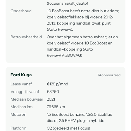
(focusmania/altijdauto)
Onderhoud
1.0 EcoBoost heeft natte distributieriem;
koelvloeistoflekkage bij vroege 2012-
2013; koppeling handbak zwak punt
(Auto Review).
Betrouwbaarheid
Over het algemeen betrouwbaar; let op
koelvloeistof vroege 1.0 EcoBoost en
handbak-koppeling (Auto
Review/ViaBOVAG)
Ford Kuga
74 op voorraad
Lease vanaf
€129 p/mnd
Vraagprijs vanaf
€8.750
Mediaan bouwjaar
2021
Mediaan km
79.665 km
Motoren
1.5 EcoBoost benzine, 1.5/2.0 EcoBlue
diesel, 2.5 PHEV plug-in hybride
Platform
C2 (gedeeld met Focus)