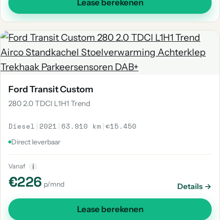
Lease berekenen
Ford Transit Custom
280 2.0 TDCI L1H1 Trend
Diesel
|
2021
|
63.910 km
|
€15.450
Direct leverbaar
Vanaf
i
€226
p/mnd
Details →
Lease berekenen