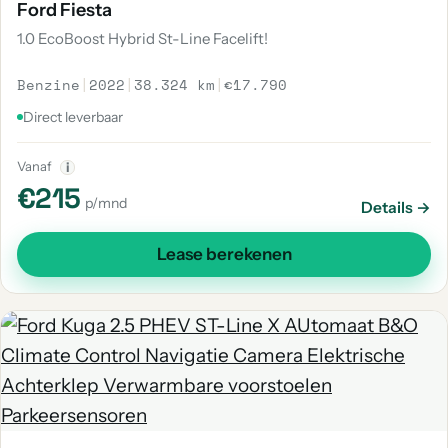
Ford Fiesta
1.0 EcoBoost Hybrid St-Line Facelift!
Benzine
|
2022
|
38.324 km
|
€17.790
Direct leverbaar
Vanaf
i
€215
p/mnd
Details →
Lease berekenen