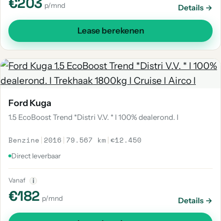
€203
p/mnd
Details →
Lease berekenen
Ford Kuga
1.5 EcoBoost Trend *Distri V.V. * I 100% dealerond. I
Benzine
|
2016
|
79.567 km
|
€12.450
Direct leverbaar
Vanaf
i
€182
p/mnd
Details →