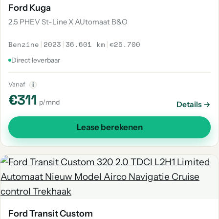
Ford Kuga
2.5 PHEV St-Line X AUtomaat B&O
Benzine
|
2023
|
36.601 km
|
€25.700
Direct leverbaar
Vanaf
i
€311
p/mnd
Details →
Lease berekenen
Ford Transit Custom