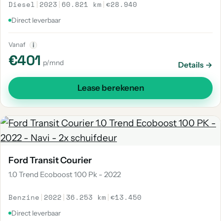
Diesel
|
2023
|
60.821 km
|
€28.940
Direct leverbaar
Vanaf
i
€401
p/mnd
Details →
Lease berekenen
Ford Transit Courier
1.0 Trend Ecoboost 100 Pk - 2022
Benzine
|
2022
|
36.253 km
|
€13.450
Direct leverbaar