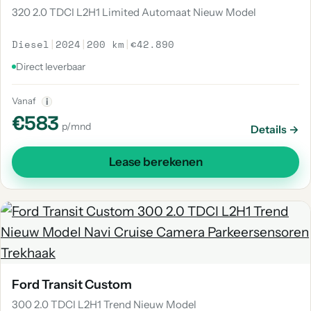
320 2.0 TDCI L2H1 Limited Automaat Nieuw Model
Diesel
|
2024
|
200 km
|
€42.890
Direct leverbaar
Vanaf
i
€583
p/mnd
Details →
Lease berekenen
Ford Transit Custom
300 2.0 TDCI L2H1 Trend Nieuw Model