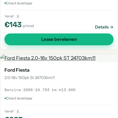
Direct leverbaar
Vanaf
i
€143
p/mnd
Details →
Lease berekenen
Ford Fiesta
2.0-16v 150pk St 24703km!!!
Benzine
|
2006
|
24.703 km
|
€13.900
Direct leverbaar
Vanaf
i