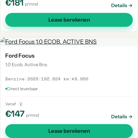
€181
p/mnd
Details →
Lease berekenen
Ford Focus
1.0 Ecob. Active Bns
Benzine
|
2020
|
192.824 km
|
€9.950
Direct leverbaar
Vanaf
i
€147
p/mnd
Details →
Lease berekenen