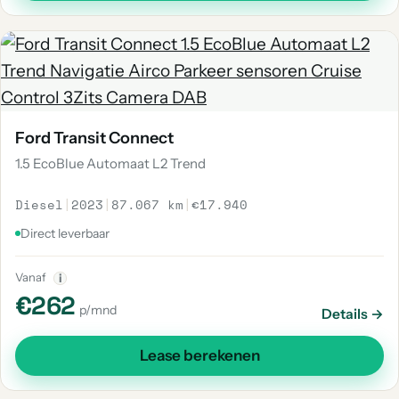
Ford Transit Connect
1.5 EcoBlue Automaat L2 Trend
Diesel
|
2023
|
87.067 km
|
€17.940
Direct leverbaar
Vanaf
i
€262
p/mnd
Details →
Lease berekenen