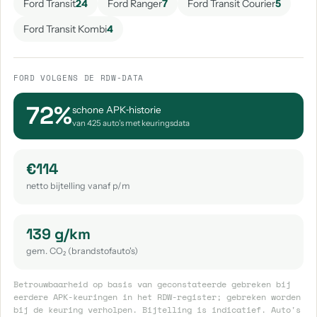
Ford Transit
24
Ford Ranger
7
Ford Transit Courier
5
Ford Transit Kombi
4
FORD VOLGENS DE RDW-DATA
72%
schone APK‑historie
van 425 auto's met keuringsdata
€114
netto bijtelling vanaf p/m
139 g/km
gem. CO₂ (brandstofauto's)
Betrouwbaarheid op basis van geconstateerde gebreken bij
eerdere APK-keuringen in het RDW-register; gebreken worden
bij de keuring verholpen. Bijtelling is indicatief. Auto's