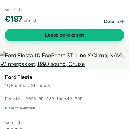
Vanaf
i
€197
p/mnd
Details →
Lease berekenen
Ford Fiesta
1.0 EcoBoost St-Line X
Benzine
|
2020
|
65.182 km
|
€12.395
Direct leverbaar
Vanaf
i