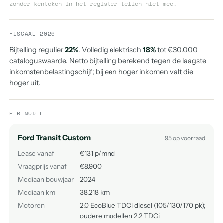
zonder kenteken in het register tellen niet mee.
FISCAAL 2026
Bijtelling regulier
22%
. Volledig elektrisch
18%
tot €30.000
cataloguswaarde. Netto bijtelling berekend tegen de laagste
inkomstenbelastingschijf; bij een hoger inkomen valt die
hoger uit.
PER MODEL
Ford Transit Custom
95 op voorraad
Lease vanaf
€131 p/mnd
Vraagprijs vanaf
€8.900
Mediaan bouwjaar
2024
Mediaan km
38.218 km
Motoren
2.0 EcoBlue TDCi diesel (105/130/170 pk);
oudere modellen 2.2 TDCi