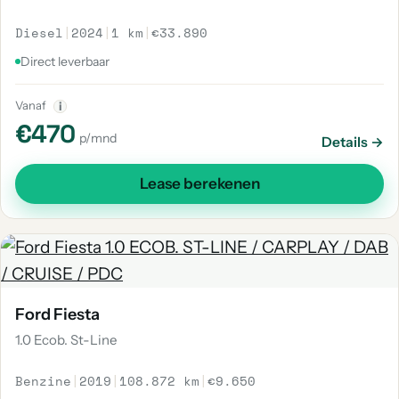
Diesel
|
2024
|
1 km
|
€33.890
Direct leverbaar
Vanaf
i
€470
p/mnd
Details →
Lease berekenen
Ford Fiesta
1.0 Ecob. St-Line
Benzine
|
2019
|
108.872 km
|
€9.650