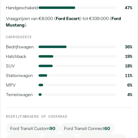
Handgeschakeld
47%
Vraagprijzen van €8.000 (
Ford Escort
) tot €339.000 (
Ford
Mustang
).
CARROSSERIE
Bedrijfswagen
36%
Hatchback
19%
SUV
18%
Stationwagon
11%
MPV
6%
Terreinwagen
4%
BEDRIJFSWAGENS OP VOORRAAD
Ford Transit Custom
90
Ford Transit Connect
60