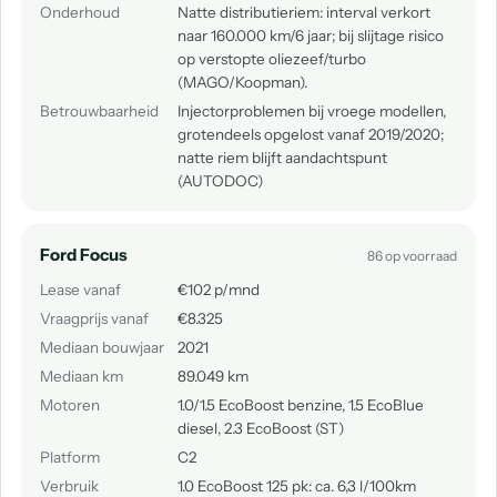
Onderhoud
Natte distributieriem: interval verkort
naar 160.000 km/6 jaar; bij slijtage risico
op verstopte oliezeef/turbo
(MAGO/Koopman).
Betrouwbaarheid
Injectorproblemen bij vroege modellen,
grotendeels opgelost vanaf 2019/2020;
natte riem blijft aandachtspunt
(AUTODOC)
Ford Focus
86 op voorraad
Lease vanaf
€102 p/mnd
Vraagprijs vanaf
€8.325
Mediaan bouwjaar
2021
Mediaan km
89.049 km
Motoren
1.0/1.5 EcoBoost benzine, 1.5 EcoBlue
diesel, 2.3 EcoBoost (ST)
Platform
C2
Verbruik
1.0 EcoBoost 125 pk: ca. 6,3 l/100km