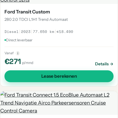
Ford Transit Custom
280 2.0 TDCI L1H1 Trend Automaat
Diesel
|
2023
|
77.650 km
|
€18.490
Direct leverbaar
Vanaf
i
€271
p/mnd
Details →
Lease berekenen