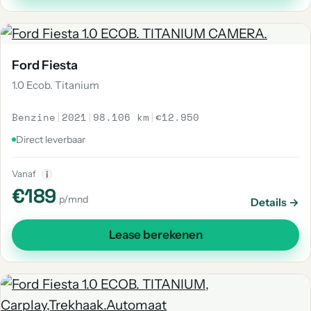
Ford Fiesta
1.0 Ecob. Titanium
Benzine
|
2021
|
98.106 km
|
€12.950
Direct leverbaar
Vanaf
i
€189
p/mnd
Details →
Lease berekenen