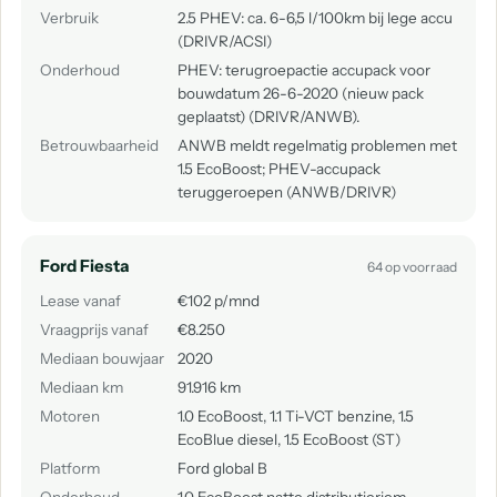
Verbruik
2.5 PHEV: ca. 6-6,5 l/100km bij lege accu
(DRIVR/ACSI)
Onderhoud
PHEV: terugroepactie accupack voor
bouwdatum 26-6-2020 (nieuw pack
geplaatst) (DRIVR/ANWB).
Betrouwbaarheid
ANWB meldt regelmatig problemen met
1.5 EcoBoost; PHEV-accupack
teruggeroepen (ANWB/DRIVR)
Ford Fiesta
64 op voorraad
Lease vanaf
€102 p/mnd
Vraagprijs vanaf
€8.250
Mediaan bouwjaar
2020
Mediaan km
91.916 km
Motoren
1.0 EcoBoost, 1.1 Ti-VCT benzine, 1.5
EcoBlue diesel, 1.5 EcoBoost (ST)
Platform
Ford global B