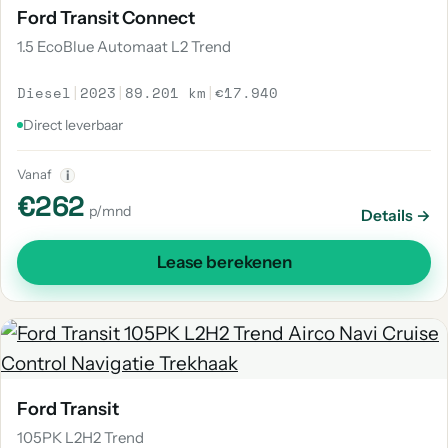
Ford Transit Connect
1.5 EcoBlue Automaat L2 Trend
Diesel
|
2023
|
89.201 km
|
€17.940
Direct leverbaar
Vanaf
i
€262
p/mnd
Details →
Lease berekenen
Ford Transit
105PK L2H2 Trend