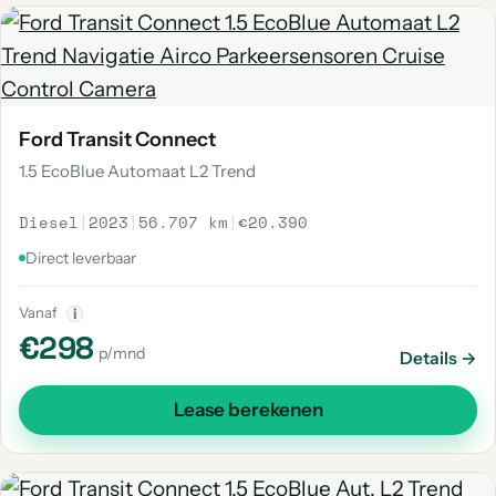
Ford Transit Connect
1.5 EcoBlue Automaat L2 Trend
Diesel
|
2023
|
56.707 km
|
€20.390
Direct leverbaar
Vanaf
i
€298
p/mnd
Details →
Lease berekenen