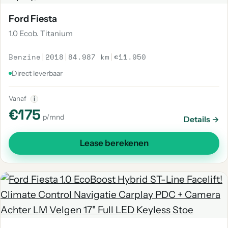
Ford Fiesta
1.0 Ecob. Titanium
Benzine
|
2018
|
84.987 km
|
€11.950
Direct leverbaar
Vanaf
i
€175
p/mnd
Details →
Lease berekenen