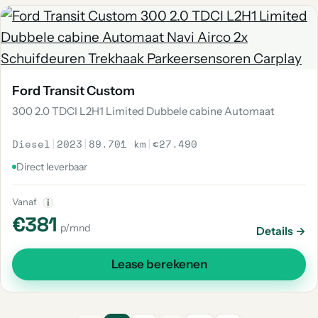
Ford Transit Custom
300 2.0 TDCI L2H1 Limited Dubbele cabine Automaat
Diesel
|
2023
|
89.701 km
|
€27.490
Direct leverbaar
Vanaf
i
€381
p/mnd
Details →
Lease berekenen