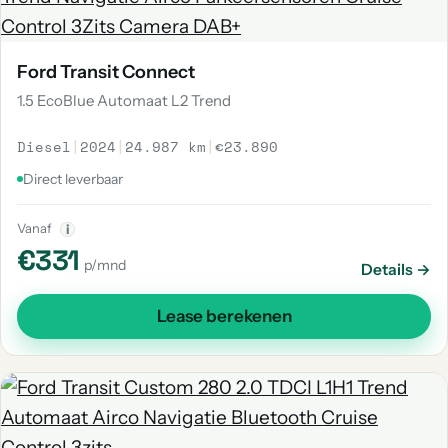
Ford Transit Connect
1.5 EcoBlue Automaat L2 Trend
Diesel
|
2024
|
24.987 km
|
€23.890
Direct leverbaar
Vanaf
i
€331
p/mnd
Details →
Lease berekenen