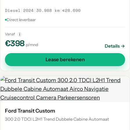
Diesel
|
2024
|
30.988 km
|
€28.690
Direct leverbaar
Vanaf
i
€398
p/mnd
Details →
Lease berekenen
Ford Transit Custom
300 2.0 TDCI L2H1 Trend Dubbele Cabine Automaat