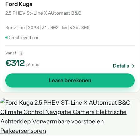
Ford Kuga
2.5 PHEV St-Line X AUtomaat B&O
Benzine
|
2023
|
31.902 km
|
€25.800
Direct leverbaar
Vanaf
i
€312
p/mnd
Details →
Lease berekenen