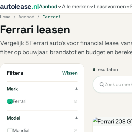
autolease
.nl
Aanbod
Alle merken
Leasevormen
Home
/
Aanbod
/
Ferrari
Ferrari leasen
Vergelijk 8 Ferrari auto's voor financial lease, v
filter op bouwjaar, brandstof en budget en bere
8
resultaten
Filters
Wissen
Merk
8
Ferrari
Model
2
Mondial