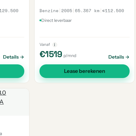
129.500
Benzine
|
2005
|
65.367 km
|
€112.500
Direct leverbaar
Vanaf
i
€1519
p/mnd
Details →
Details →
Lease berekenen
sa