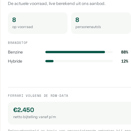
De actuele voorraad, live berekend uit ons aanbod.
8
8
op voorraad
personenauto's
BRANDSTOF
Benzine
88%
Hybride
12%
FERRARI VOLGENS DE RDW-DATA
€2.450
netto bijtelling vanaf p/m
Betrouwbaarheid op basis van geconstateerde gebreken bij eer