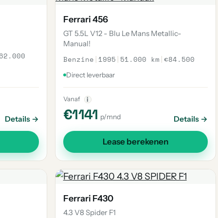
Ferrari 456
GT 5.5L V12 - Blu Le Mans Metallic-
Manual!
62.000
Benzine
|
1995
|
51.000 km
|
€84.500
Direct leverbaar
Vanaf
i
€1141
p/mnd
Details →
Details →
Lease berekenen
Ferrari F430
4.3 V8 Spider F1