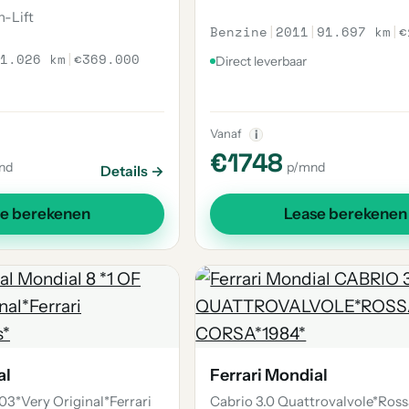
-Lift
Benzine
|
2011
|
91.697 km
|
€
1.026 km
|
€369.000
Direct leverbaar
Vanaf
i
€1748
nd
p/mnd
Details →
se berekenen
Lease berekenen
al
Ferrari Mondial
703*Very Original*Ferrari
Cabrio 3.0 Quattrovalvole*Ros