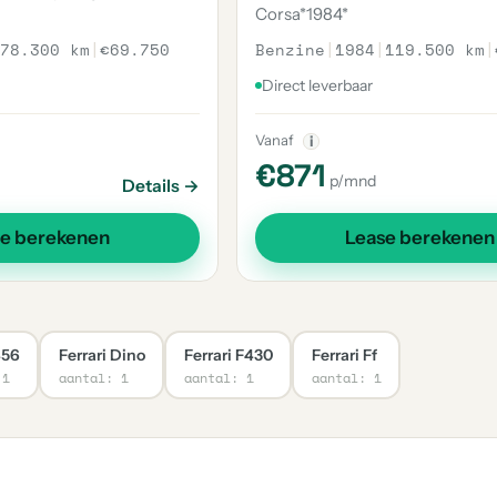
Corsa*1984*
78.300 km
|
€69.750
Benzine
|
1984
|
119.500 km
|
Direct leverbaar
Vanaf
i
€871
p/mnd
Details →
se berekenen
Lease berekenen
456
Ferrari Dino
Ferrari F430
Ferrari Ff
 1
aantal: 1
aantal: 1
aantal: 1