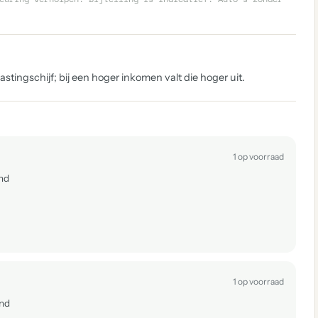
tingschijf; bij een hoger inkomen valt die hoger uit.
1 op voorraad
nd
1 op voorraad
mnd