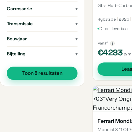
Gts- Hud-Carbon
Carrosserie
Hybride
|
2025
|
Transmissie
Direct leverbaar
Bouwjaar
Vanaf
i
€4283
Bijtelling
p/m
Lea
Toon 8 resultaten
Ferrari Mondi
Mondial 8 *1 Of 