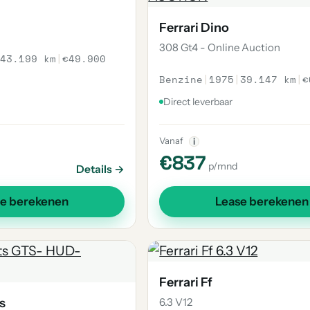
Ferrari Dino
308 Gt4 - Online Auction
43.199 km
|
€49.900
Benzine
|
1975
|
39.147 km
|
€
Direct leverbaar
Vanaf
i
€837
p/mnd
Details →
se berekenen
Lease berekenen
Ferrari Ff
s
6.3 V12