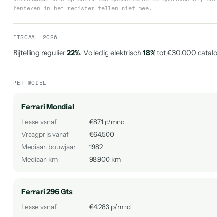
kenteken in het register tellen niet mee.
FISCAAL 2026
Bijtelling regulier
22%
. Volledig elektrisch
18%
tot €30.000 catalog
PER MODEL
Ferrari Mondial
Lease vanaf
€871 p/mnd
Vraagprijs vanaf
€64.500
Mediaan bouwjaar
1982
Mediaan km
98.900 km
Ferrari 296 Gts
Lease vanaf
€4.283 p/mnd