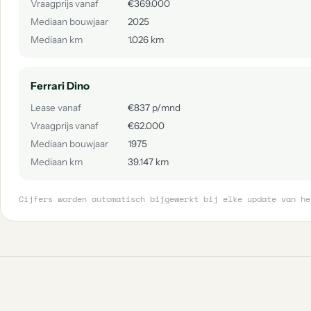
Vraagprijs vanaf
€369.000
Mediaan bouwjaar
2025
Mediaan km
1.026 km
Ferrari Dino
Lease vanaf
€837 p/mnd
Vraagprijs vanaf
€62.000
Mediaan bouwjaar
1975
Mediaan km
39.147 km
Cijfers worden automatisch bijgewerkt bij elke update van he