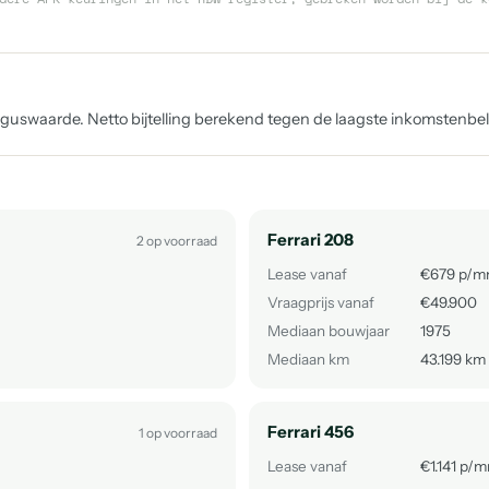
uswaarde. Netto bijtelling berekend tegen de laagste inkomstenbelas
Ferrari 208
2 op voorraad
Lease vanaf
€679 p/m
Vraagprijs vanaf
€49.900
Mediaan bouwjaar
1975
Mediaan km
43.199 km
Ferrari 456
1 op voorraad
Lease vanaf
€1.141 p/