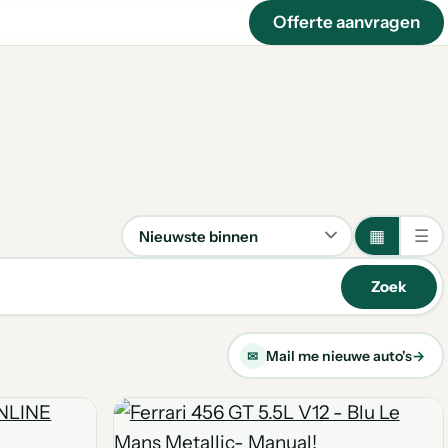
Offerte aanvragen
▦
☰
Sorteren
Zoek
Mail me nieuwe auto's
→
✉