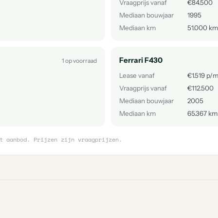
Vraagprijs vanaf
€84.500
Mediaan bouwjaar
1995
Mediaan km
51.000 km
Ferrari F430
1 op voorraad
Lease vanaf
€1.519 p/
Vraagprijs vanaf
€112.500
Mediaan bouwjaar
2005
Mediaan km
65.367 km
t aanbod. Prijzen zijn vraagprijzen.