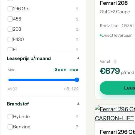
Ferrari 208
1
296 Gts
Gt4 2+2 Coupe
1
456
Benzine
|
1975
|
1
208
Direct leverbaar
1
F430
1
Ff
Leaseprijs p/maand
1
Dino
Vanaf
i
€679
Geen max
Max.
p/mnd
Lea
€100
€5.129
Brandstof
1
Hybride
7
Benzine
Ferrari 296 Gt