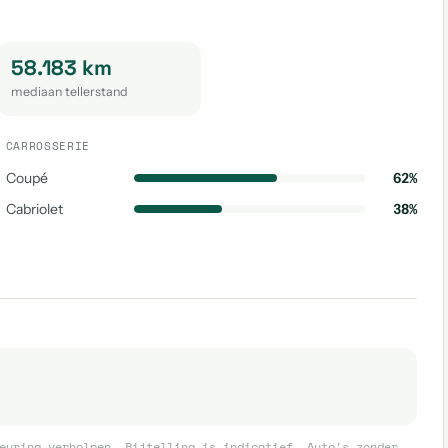
58.183 km
mediaan tellerstand
CARROSSERIE
Coupé
62%
Cabriolet
38%
euring verholpen. Bijtelling is indicatief. Auto's zonder