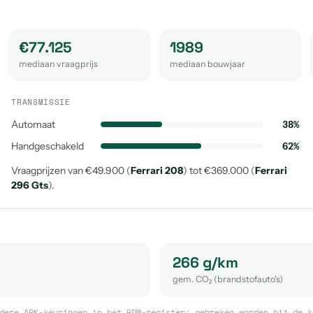
€77.125
1989
mediaan vraagprijs
mediaan bouwjaar
TRANSMISSIE
Automaat
38%
Handgeschakeld
62%
Vraagprijzen van €49.900 (
Ferrari 208
) tot €369.000 (
Ferrari
296 Gts
).
266 g/km
gem. CO₂ (brandstofauto's)
dere APK-keuringen in het RDW-register; gebreken worden bij de k