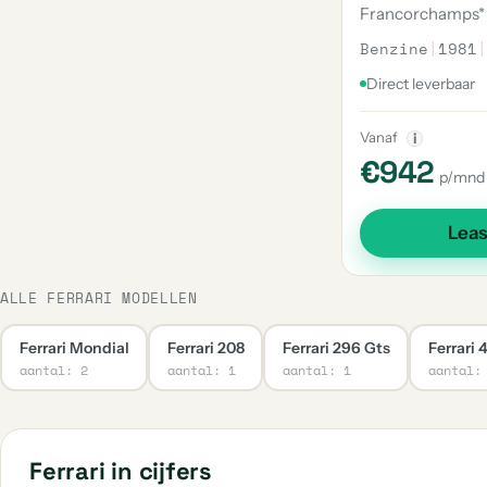
Francorchamps*
Benzine
|
1981
|
Direct leverbaar
Vanaf
i
€942
p/mnd
Lea
ALLE FERRARI MODELLEN
Ferrari Mondial
Ferrari 208
Ferrari 296 Gts
Ferrari 
aantal: 2
aantal: 1
aantal: 1
aantal:
Ferrari in cijfers