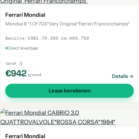
Ferrari Mondial
Mondial 8 *1 Of 703*Very Original*Ferrari Francorchamps*
Benzine
|
1981
|
78.300 km
|
€69.750
Direct leverbaar
Vanaf
i
€942
p/mnd
Details →
Lease berekenen
Ferrari Mondial