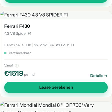
Ferrari F430
4.3 V8 Spider F1
Benzine
|
2005
|
65.367 km
|
€112.500
Direct leverbaar
Vanaf
i
€1519
p/mnd
Details →
Lease berekenen