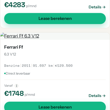
€4283
p/mnd
Details →
Lease berekenen
Ferrari Ff
6.3 V12
Benzine
|
2011
|
91.697 km
|
€129.500
Direct leverbaar
Vanaf
i
€1748
p/mnd
Details →
Lease berekenen