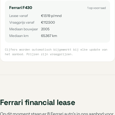
Ferrari F430
1 op voorraad
Lease vanaf
€1.519 p/mnd
Vraagprijs vanaf
€112.500
Mediaan bouwjaar
2005
Mediaan km
65.367 km
Cijfers worden automatisch bijgewerkt bij elke update van
het aanbod. Prijzen zijn vraagprijzen.
Ferrari financial lease
Op dit moment staan er 8 Ferrari auto's in ons aanbod voor