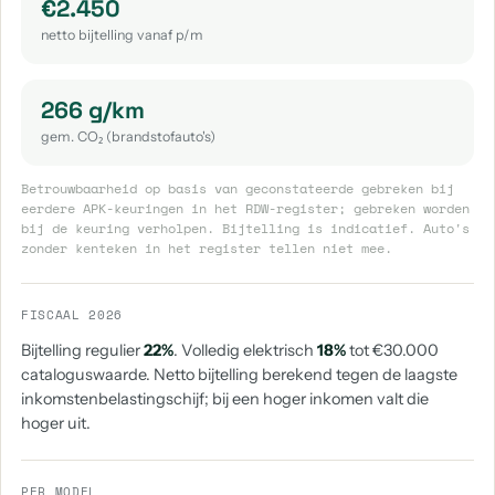
€2.450
netto bijtelling vanaf p/m
266 g/km
gem. CO₂ (brandstofauto's)
Betrouwbaarheid op basis van geconstateerde gebreken bij
eerdere APK-keuringen in het RDW-register; gebreken worden
bij de keuring verholpen. Bijtelling is indicatief. Auto's
zonder kenteken in het register tellen niet mee.
FISCAAL 2026
Bijtelling regulier
22%
. Volledig elektrisch
18%
tot €30.000
cataloguswaarde. Netto bijtelling berekend tegen de laagste
inkomstenbelastingschijf; bij een hoger inkomen valt die
hoger uit.
PER MODEL