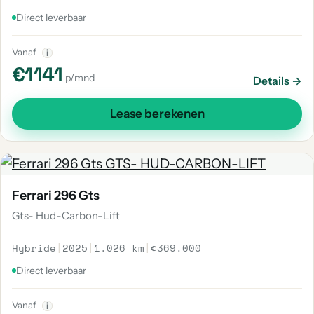
Direct leverbaar
Vanaf
i
€1141
p/mnd
Details →
Lease berekenen
Ferrari 296 Gts
Gts- Hud-Carbon-Lift
Hybride
|
2025
|
1.026 km
|
€369.000
Direct leverbaar
Vanaf
i