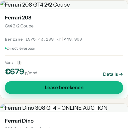
Ferrari 208
Gt4 2+2 Coupe
Benzine
|
1975
|
43.199 km
|
€49.900
Direct leverbaar
Vanaf
i
€679
p/mnd
Details →
Lease berekenen
Ferrari Dino