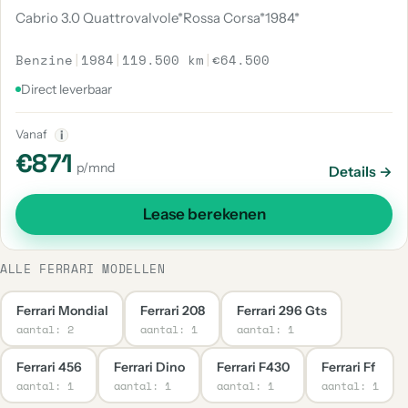
Cabrio 3.0 Quattrovalvole*Rossa Corsa*1984*
Benzine
|
1984
|
119.500 km
|
€64.500
Direct leverbaar
Vanaf
i
€871
p/mnd
Details →
Lease berekenen
ALLE FERRARI MODELLEN
Ferrari Mondial
Ferrari 208
Ferrari 296 Gts
aantal: 2
aantal: 1
aantal: 1
Ferrari 456
Ferrari Dino
Ferrari F430
Ferrari Ff
aantal: 1
aantal: 1
aantal: 1
aantal: 1