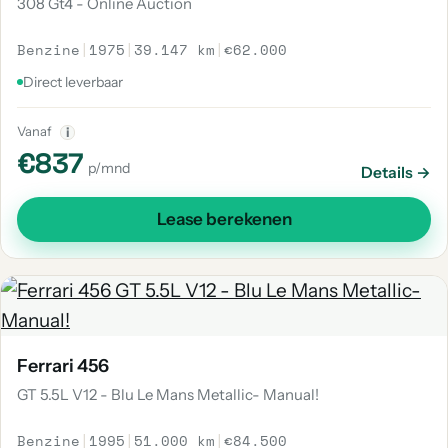
308 Gt4 - Online Auction
Benzine
|
1975
|
39.147 km
|
€62.000
Direct leverbaar
Vanaf
i
€837
p/mnd
Details →
Lease berekenen
Ferrari 456
GT 5.5L V12 - Blu Le Mans Metallic- Manual!
Benzine
|
1995
|
51.000 km
|
€84.500