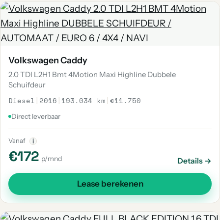
Volkswagen Caddy
2.0 TDI L2H1 Bmt 4Motion Maxi Highline Dubbele
Schuifdeur
Diesel
|
2016
|
193.034 km
|
€11.750
Direct leverbaar
Vanaf
i
€172
p/mnd
Details →
Lease berekenen