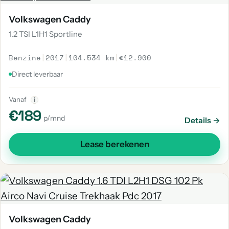
Volkswagen Caddy
1.2 TSI L1H1 Sportline
Benzine
|
2017
|
104.534 km
|
€12.900
Direct leverbaar
Vanaf
i
€189
p/mnd
Details →
Lease berekenen
Volkswagen Caddy