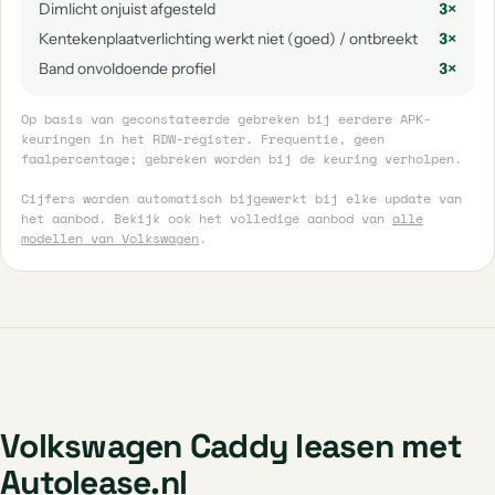
Dimlicht onjuist afgesteld
3×
Kentekenplaatverlichting werkt niet (goed) / ontbreekt
3×
Band onvoldoende profiel
3×
Op basis van geconstateerde gebreken bij eerdere APK-
keuringen in het RDW-register. Frequentie, geen
faalpercentage; gebreken worden bij de keuring verholpen.
Cijfers worden automatisch bijgewerkt bij elke update van
het aanbod. Bekijk ook het volledige aanbod van
alle
modellen van Volkswagen
.
Volkswagen Caddy leasen met
Autolease.nl