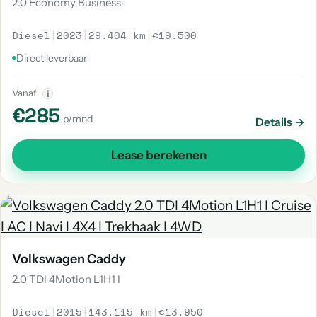
2.0 Economy Business
Diesel
|
2023
|
29.404 km
|
€19.500
Direct leverbaar
Vanaf
i
€285
p/mnd
Details →
Lease berekenen
Volkswagen Caddy
2.0 TDI 4Motion L1H1 I
Diesel
|
2015
|
143.115 km
|
€13.950