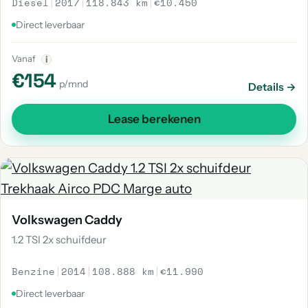
Diesel
|
2017
|
118.843 km
|
€10.450
Direct leverbaar
Vanaf
i
€154
p/mnd
Details →
Lease berekenen
Volkswagen Caddy
1.2 TSI 2x schuifdeur
Benzine
|
2014
|
108.888 km
|
€11.990
Direct leverbaar