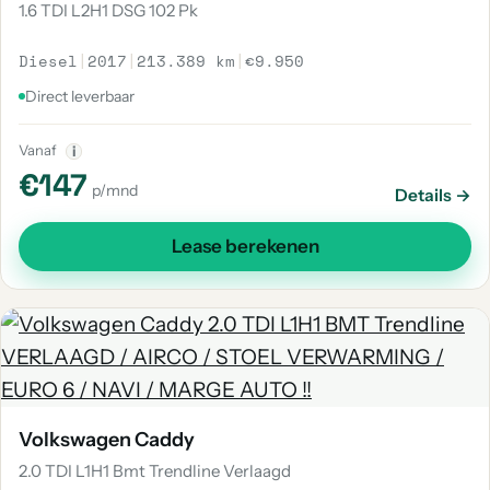
1.6 TDI L2H1 DSG 102 Pk
Diesel
|
2017
|
213.389 km
|
€9.950
Direct leverbaar
Vanaf
i
€147
p/mnd
Details →
Lease berekenen
Volkswagen Caddy
2.0 TDI L1H1 Bmt Trendline Verlaagd