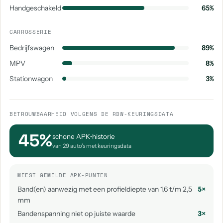
Handgeschakeld
65%
CARROSSERIE
Bedrijfswagen
89%
MPV
8%
Stationwagon
3%
BETROUWBAARHEID VOLGENS DE RDW-KEURINGSDATA
45%
schone APK‑historie
van 29 auto's met keuringsdata
MEEST GEMELDE APK-PUNTEN
Band(en) aanwezig met een profieldiepte van 1,6 t/m 2,5
5×
mm
Bandenspanning niet op juiste waarde
3×