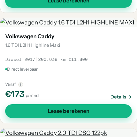
Lease berekenen
Volkswagen Caddy
1.6 TDI L2H1 Highline Maxi
Diesel
|
2017
|
200.638 km
|
€11.800
Direct leverbaar
Vanaf
i
€173
p/mnd
Details →
Lease berekenen