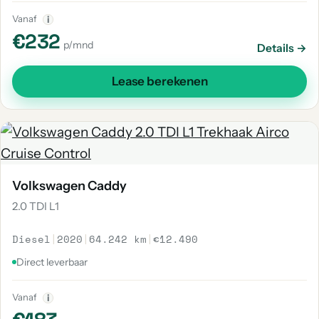
Vanaf
i
€232
p/mnd
Details →
Lease berekenen
Volkswagen Caddy
2.0 TDI L1
Diesel
|
2020
|
64.242 km
|
€12.490
Direct leverbaar
Vanaf
i