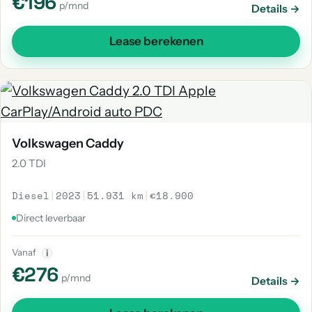
€196
p/mnd
Details →
Lease berekenen
Volkswagen Caddy
2.0 TDI
Diesel
|
2023
|
51.931 km
|
€18.900
Direct leverbaar
Vanaf
i
€276
p/mnd
Details →