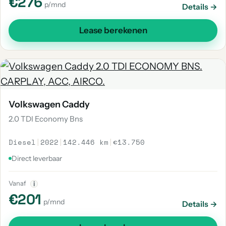
€276
p/mnd
Details →
Lease berekenen
Volkswagen Caddy
2.0 TDI Economy Bns
Diesel
|
2022
|
142.446 km
|
€13.750
Direct leverbaar
Vanaf
i
€201
p/mnd
Details →