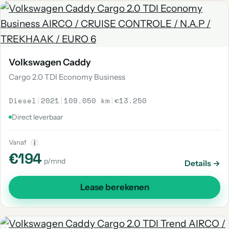
Volkswagen Caddy
Cargo 2.0 TDI Economy Business
Diesel
|
2021
|
109.050 km
|
€13.250
Direct leverbaar
Vanaf
i
€194
p/mnd
Details →
Lease berekenen