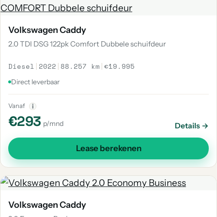
Volkswagen Caddy
2.0 TDI DSG 122pk Comfort Dubbele schuifdeur
Diesel
|
2022
|
88.257 km
|
€19.995
Direct leverbaar
Vanaf
i
€293
p/mnd
Details →
Lease berekenen
Volkswagen Caddy