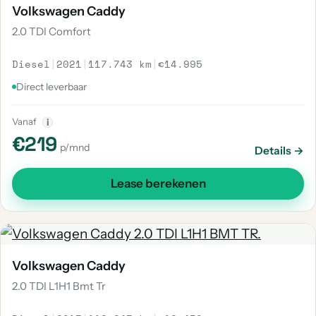
Volkswagen Caddy
2.0 TDI Comfort
Diesel
|
2021
|
117.743 km
|
€14.995
Direct leverbaar
Vanaf
i
€219
p/mnd
Details →
Lease berekenen
Volkswagen Caddy
2.0 TDI L1H1 Bmt Tr