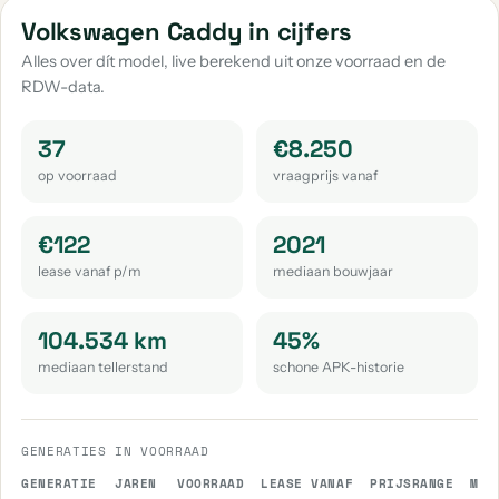
Volkswagen Caddy Maxi
Volkswagen Golf Sportsvan
Volkswagen Caddy in cijfers
aantal: 22
aantal: 20
Alles over dít model, live berekend uit onze voorraad en de
RDW-data.
Volkswagen Passat
Volkswagen Passat Variant
aantal: 18
aantal: 17
37
€8.250
Volkswagen Tayron
Volkswagen Tiguan Allspace
op voorraad
vraagprijs vanaf
aantal: 14
aantal: 14
Volkswagen Touran
Volkswagen Id.3
€122
2021
aantal: 13
aantal: 11
lease vanaf p/m
mediaan bouwjaar
Volkswagen Crafter
Volkswagen Arteon
aantal: 10
aantal: 9
104.534 km
45%
mediaan tellerstand
schone APK-historie
Volkswagen Id.4
Volkswagen Beetle
aantal: 9
aantal: 8
Volkswagen Touareg
Volkswagen T-Roc Cabrio
GENERATIES IN VOORRAAD
aantal: 8
aantal: 4
GENERATIE
JAREN
VOORRAAD
LEASE VANAF
PRIJSRANGE
MED