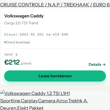
Volkswagen Caddy
Cargo 2.0 TDI Trend
Diesel
|
2021
|
81.021 km
|
€14.500
Direct leverbaar
Vanaf
i
€212
p/mnd
Details →
Lease berekenen