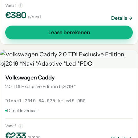
Vanaf
i
€380
p/mnd
Details →
Lease berekenen
Volkswagen Caddy
2.0 TDI Exclusive Edition bj2019 *
Diesel
|
2019
|
84.925 km
|
€15.950
Direct leverbaar
Vanaf
i
€233
p/mnd