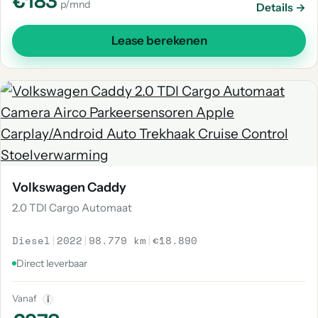
€183
p/mnd
Details →
Lease berekenen
Volkswagen Caddy
2.0 TDI Cargo Automaat
Diesel
|
2022
|
98.779 km
|
€18.890
Direct leverbaar
Vanaf
i