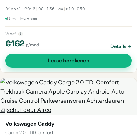
Diesel
|
2016
|
98.136 km
|
€10.950
Direct leverbaar
Vanaf
i
€162
p/mnd
Details →
Lease berekenen
Volkswagen Caddy
Cargo 2.0 TDI Comfort