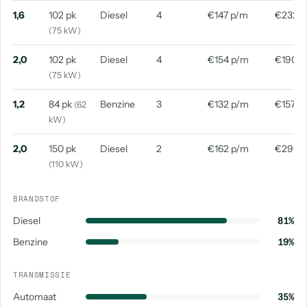
aantal: 1
aantal: 1
1,6
102 pk
Diesel
4
€147 p/m
€232 
(75 kW)
Volkswagen Id. Buzz Cargo
Volkswagen Jetta
aantal: 1
aantal: 1
2,0
102 pk
Diesel
4
€154 p/m
€190 p
(75 kW)
Volkswagen Sharan
aantal: 1
1,2
84 pk
Benzine
3
€132 p/m
€157 p
(62
kW)
2,0
150 pk
Diesel
2
€162 p/m
€296 
(110 kW)
BRANDSTOF
Diesel
81%
Benzine
19%
TRANSMISSIE
Automaat
35%