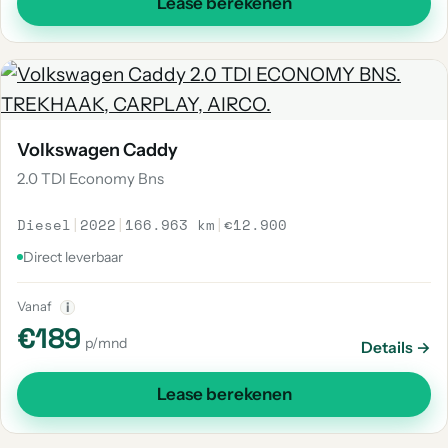
Lease berekenen
Volkswagen Caddy
2.0 TDI Economy Bns
Diesel
|
2022
|
166.963 km
|
€12.900
Direct leverbaar
Vanaf
i
€189
p/mnd
Details →
Lease berekenen