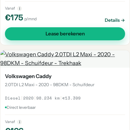
Vanaf
i
€175
p/mnd
Details →
Lease berekenen
Volkswagen Caddy
2.0TDI L2 Maxi - 2020 - 98DKM - Schuifdeur
Diesel
|
2020
|
98.234 km
|
€13.399
Direct leverbaar
Vanaf
i