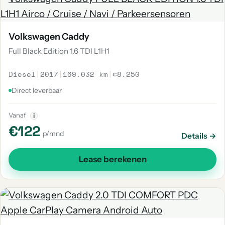
Volkswagen Caddy
Full Black Edition 1.6 TDI L1H1
Diesel
|
2017
|
169.032 km
|
€8.250
Direct leverbaar
Vanaf
i
€122
p/mnd
Details →
Lease berekenen