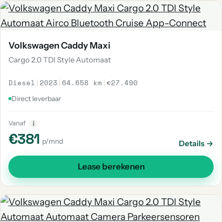
Volkswagen Caddy Maxi
Cargo 2.0 TDI Style Automaat
Diesel
|
2023
|
64.658 km
|
€27.490
Direct leverbaar
Vanaf
i
€381
p/mnd
Details →
Lease berekenen