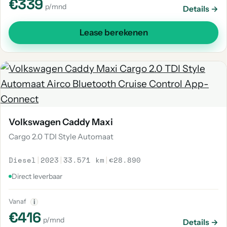
€339
p/mnd
Details →
Lease berekenen
Volkswagen Caddy Maxi
Cargo 2.0 TDI Style Automaat
Diesel
|
2023
|
33.571 km
|
€28.890
Direct leverbaar
Vanaf
i
€416
p/mnd
Details →