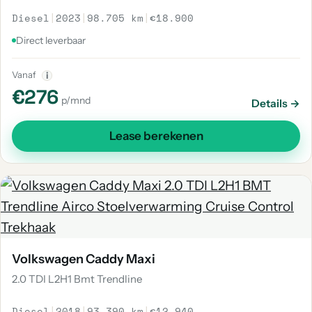
Diesel
|
2023
|
98.705 km
|
€18.900
Direct leverbaar
Vanaf
i
€276
p/mnd
Details →
Lease berekenen
Volkswagen Caddy Maxi
2.0 TDI L2H1 Bmt Trendline
Diesel
|
2018
|
93.390 km
|
€12.940