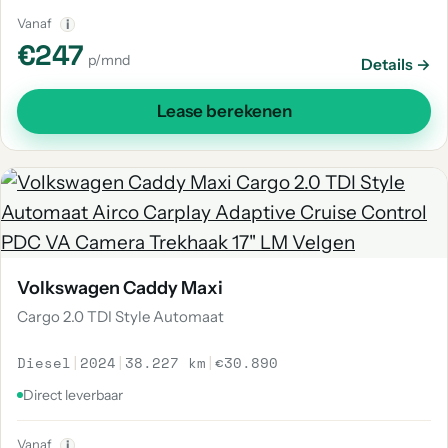
Vanaf
i
€247
p/mnd
Details →
Lease berekenen
Volkswagen Caddy Maxi
Cargo 2.0 TDI Style Automaat
Diesel
|
2024
|
38.227 km
|
€30.890
Direct leverbaar
Vanaf
i