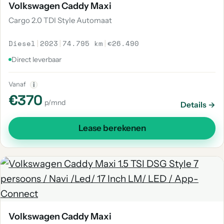
Volkswagen Caddy Maxi
Cargo 2.0 TDI Style Automaat
Diesel
|
2023
|
74.795 km
|
€26.490
Direct leverbaar
Vanaf
i
€370
p/mnd
Details →
Lease berekenen
Volkswagen Caddy Maxi