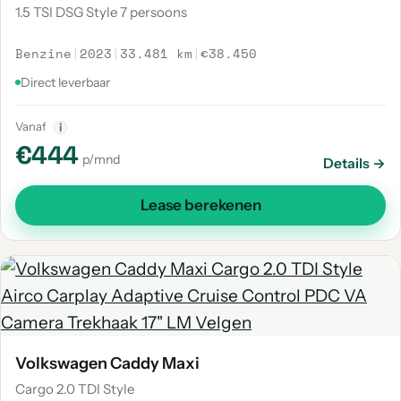
1.5 TSI DSG Style 7 persoons
Benzine
|
2023
|
33.481 km
|
€38.450
Direct leverbaar
Vanaf
i
€444
p/mnd
Details →
Lease berekenen
Volkswagen Caddy Maxi
Cargo 2.0 TDI Style