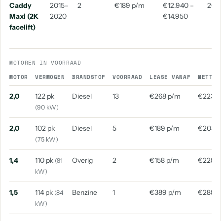
Caddy
2015–
2
€189 p/m
€12.940 –
201
aantal: 3
aantal: 3
Maxi (2K
2020
€14.950
Volkswagen Arteon Shooting Brake
Volkswagen Cc
facelift)
aantal: 2
aantal: 2
Volkswagen E-Up
Volkswagen Multivan
MOTOREN IN VOORRAAD
aantal: 2
aantal: 2
MOTOR
VERMOGEN
BRANDSTOF
VOORRAAD
LEASE VANAF
NETTO 
Volkswagen Overige
Volkswagen Scirocco
2,0
122 pk
Diesel
13
€268 p/m
€223 
aantal: 2
aantal: 2
(90 kW)
Volkswagen 181
Volkswagen Amarok
aantal: 1
aantal: 1
2,0
102 pk
Diesel
5
€189 p/m
€203 
(75 kW)
Volkswagen Caravelle
Volkswagen Crosspolo
aantal: 1
aantal: 1
1,4
110 pk
Overig
2
€158 p/m
€228 
(81
kW)
Volkswagen Golf Plus
Volkswagen Id. Buzz
aantal: 1
aantal: 1
1,5
114 pk
Benzine
1
€389 p/m
€288 
(84
kW)
Volkswagen Id. Buzz Cargo
Volkswagen Jetta
aantal: 1
aantal: 1