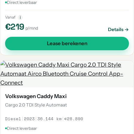
Direct leverbaar
Vanaf
i
€219
p/mnd
Details →
Lease berekenen
Volkswagen Caddy Maxi
Cargo 2.0 TDI Style Automaat
Diesel
|
2023
|
36.144 km
|
€28.890
Direct leverbaar