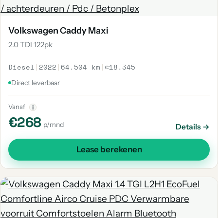
Volkswagen Caddy Maxi
2.0 TDI 122pk
Diesel
|
2022
|
64.504 km
|
€18.345
Direct leverbaar
Vanaf
i
€268
p/mnd
Details →
Lease berekenen