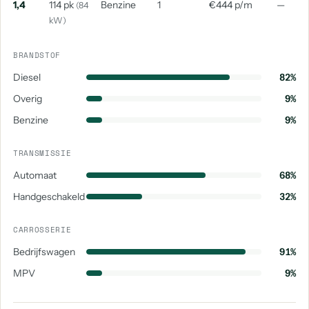
1,4
114 pk
Benzine
1
€444 p/m
—
(84
kW)
Volkswagen Sharan
aantal: 1
BRANDSTOF
Diesel
82%
Overig
9%
Benzine
9%
TRANSMISSIE
Automaat
68%
Handgeschakeld
32%
CARROSSERIE
Bedrijfswagen
91%
MPV
9%