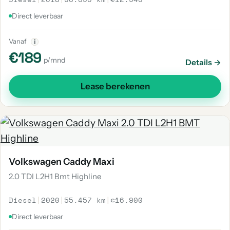
Direct leverbaar
Vanaf
i
€189
p/mnd
Details →
Lease berekenen
Volkswagen Caddy Maxi
2.0 TDI L2H1 Bmt Highline
Diesel
|
2020
|
55.457 km
|
€16.900
Direct leverbaar