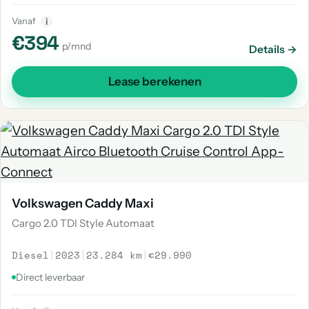
Vanaf
i
€394
p/mnd
Details →
Lease berekenen
Volkswagen Caddy Maxi
Cargo 2.0 TDI Style Automaat
Diesel
|
2023
|
23.284 km
|
€29.990
Direct leverbaar