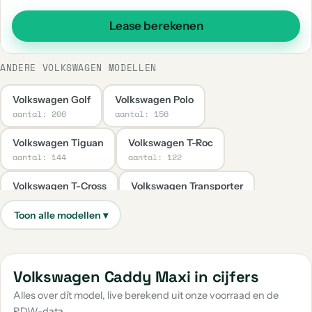
Lease berekenen
ANDERE VOLKSWAGEN MODELLEN
Volkswagen Golf
Volkswagen Polo
aantal: 206
aantal: 156
Volkswagen Tiguan
Volkswagen T-Roc
aantal: 144
aantal: 122
Volkswagen T-Cross
Volkswagen Transporter
aantal: 66
aantal: 39
Volkswagen Caddy
Volkswagen Taigo
aantal: 37
aantal: 31
Volkswagen Up
Volkswagen Golf Sportsvan
Volkswagen Caddy Maxi in cijfers
aantal: 30
aantal: 20
Alles over dít model, live berekend uit onze voorraad en de
RDW-data.