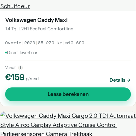
Volkswagen Caddy Maxi
1.4 Tgi L2H1 EcoFuel Comfortline
Overig
|
2020
|
85.230 km
|
€10.690
Direct leverbaar
Vanaf
i
€159
p/mnd
Details →
Lease berekenen