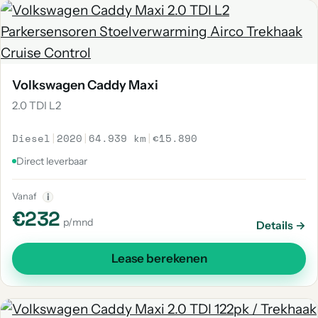
Volkswagen Caddy Maxi
2.0 TDI L2
Diesel
|
2020
|
64.939 km
|
€15.890
Direct leverbaar
Vanaf
i
€232
p/mnd
Details →
Lease berekenen