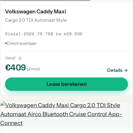
Volkswagen Caddy Maxi
Cargo 2.0 TDI Automaat Style
Diesel
|
2024
|
78.798 km
|
€28.690
Direct leverbaar
Vanaf
i
€409
p/mnd
Details →
Lease berekenen