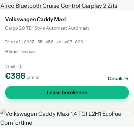
Volkswagen Caddy Maxi
Cargo 2.0 TDI Style Automaat Automaat
Diesel
|
2023
|
55.456 km
|
€27.890
Direct leverbaar
Vanaf
i
€386
p/mnd
Details →
Lease berekenen