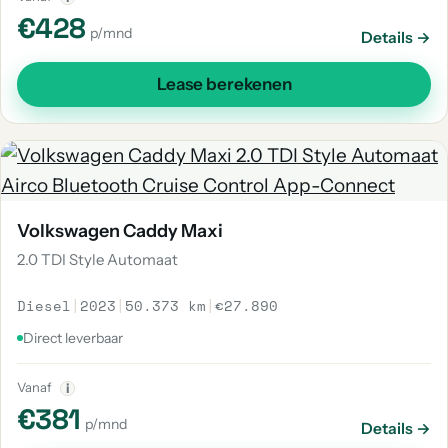
€428
p/mnd
Details →
Lease berekenen
Volkswagen Caddy Maxi
2.0 TDI Style Automaat
Diesel
|
2023
|
50.373 km
|
€27.890
Direct leverbaar
Vanaf
i
€381
p/mnd
Details →