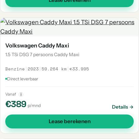
Lease berekenen
Volkswagen Caddy Maxi
1.5 TSi DSG 7 persoons Caddy Maxi
Benzine
|
2023
|
59.264 km
|
€33.995
Direct leverbaar
Vanaf
i
€389
p/mnd
Details →
Lease berekenen