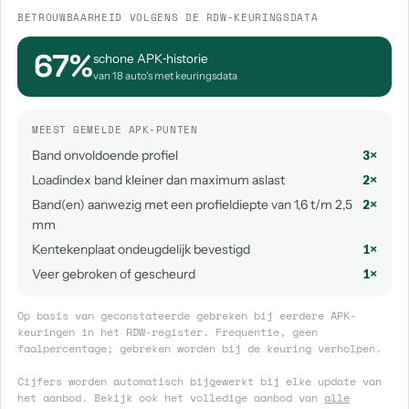
BETROUWBAARHEID VOLGENS DE RDW-KEURINGSDATA
67%
schone APK‑historie
van 18 auto's met keuringsdata
MEEST GEMELDE APK-PUNTEN
Band onvoldoende profiel
3×
Loadindex band kleiner dan maximum aslast
2×
Band(en) aanwezig met een profieldiepte van 1,6 t/m 2,5
2×
mm
Kentekenplaat ondeugdelijk bevestigd
1×
Veer gebroken of gescheurd
1×
Op basis van geconstateerde gebreken bij eerdere APK-
keuringen in het RDW-register. Frequentie, geen
faalpercentage; gebreken worden bij de keuring verholpen.
Cijfers worden automatisch bijgewerkt bij elke update van
het aanbod. Bekijk ook het volledige aanbod van
alle