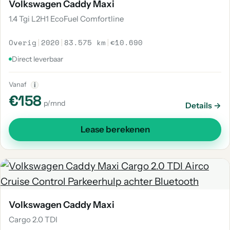
Volkswagen Caddy Maxi
1.4 Tgi L2H1 EcoFuel Comfortline
Overig
|
2020
|
83.575 km
|
€10.690
Direct leverbaar
Vanaf
i
€158
p/mnd
Details →
Lease berekenen
Volkswagen Caddy Maxi
Cargo 2.0 TDI