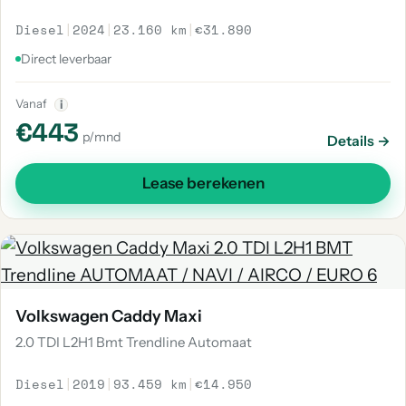
Diesel
|
2024
|
23.160 km
|
€31.890
Direct leverbaar
Vanaf
i
€443
p/mnd
Details →
Lease berekenen
Volkswagen Caddy Maxi
2.0 TDI L2H1 Bmt Trendline Automaat
Diesel
|
2019
|
93.459 km
|
€14.950