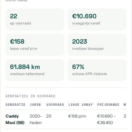
Volkswagen Passat
Volkswagen Passat Variant
aantal: 18
aantal: 17
22
€10.690
Volkswagen Tayron
Volkswagen Tiguan Allspace
op voorraad
vraagprijs vanaf
aantal: 14
aantal: 14
Volkswagen Touran
Volkswagen Id.3
€158
2023
aantal: 13
aantal: 11
lease vanaf p/m
mediaan bouwjaar
Volkswagen Crafter
Volkswagen Arteon
aantal: 10
aantal: 9
61.884 km
67%
mediaan tellerstand
schone APK-historie
Volkswagen Id.4
Volkswagen Beetle
aantal: 9
aantal: 8
Volkswagen Touareg
Volkswagen T-Roc Cabrio
GENERATIES IN VOORRAAD
aantal: 8
aantal: 4
GENERATIE
JAREN
VOORRAAD
LEASE VANAF
PRIJSRANGE
MED
Volkswagen California
Volkswagen E-Golf
Caddy
2020–
20
€158 p/m
€10.690 –
202
aantal: 3
aantal: 3
Maxi (SB)
heden
€38.450
Volkswagen Kever
Volkswagen T1