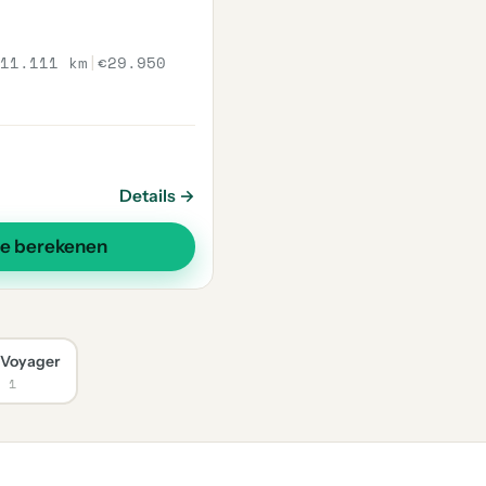
11.111 km
|
€29.950
Details →
se berekenen
 Voyager
: 1