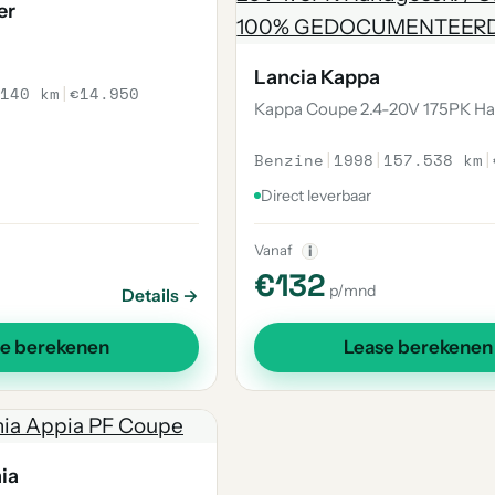
er
Lancia Kappa
140 km
|
€14.950
Kappa Coupe 2.4-20V 175PK H
Benzine
|
1998
|
157.538 km
|
Direct leverbaar
Vanaf
i
€132
p/mnd
Details →
se berekenen
Lease berekenen
ia