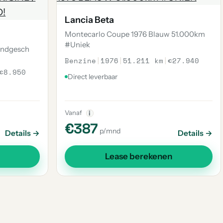
Lancia Beta
Montecarlo Coupe 1976 Blauw 51.000km
#Uniek
andgesch
Benzine
|
1976
|
51.211 km
|
€27.940
€8.950
Direct leverbaar
Vanaf
i
€387
p/mnd
Details →
Details →
Lease berekenen