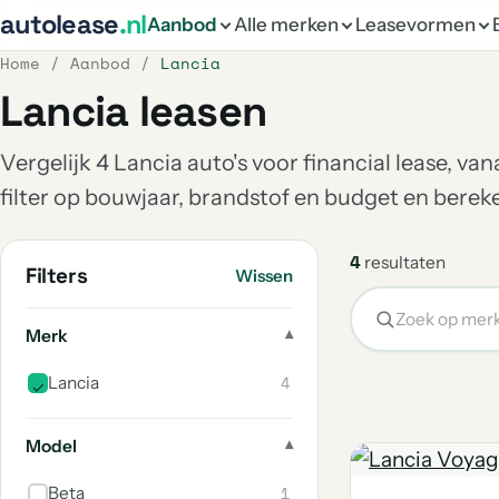
autolease
.nl
Aanbod
Alle merken
Leasevormen
Home
/
Aanbod
/
Lancia
Lancia leasen
Vergelijk 4 Lancia auto's voor financial lease, va
filter op bouwjaar, brandstof en budget en bere
4
resultaten
Filters
Wissen
Merk
4
Lancia
Model
1
Beta