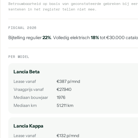
Betrouwbaarheid op basis van geconstateerde gebreken bij eer
kenteken in het register tellen niet mee.
FISCAAL 2026
Bijtelling regulier
22%
. Volledig elektrisch
18%
tot €30.000 catalog
PER MODEL
Lancia Beta
Lease vanaf
€387 p/mnd
Vraagprijs vanaf
€27.940
Mediaan bouwjaar
1976
Mediaan km
51.211 km
Lancia Kappa
Lease vanaf
€132 p/mnd