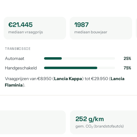
€21.445
1987
mediaan vraagprijs
mediaan bouwjaar
TRANSMISSIE
Automaat
25%
Handgeschakeld
75%
Vraagprijzen van €8.950 (
Lancia Kappa
) tot €29.950 (
Lancia
Flaminia
).
252 g/km
gem. CO₂ (brandstofauto's)