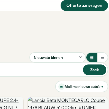
Offerte aanvragen
▦
☰
Sorteren
Zoek
Mail me nieuwe auto's
→
✉