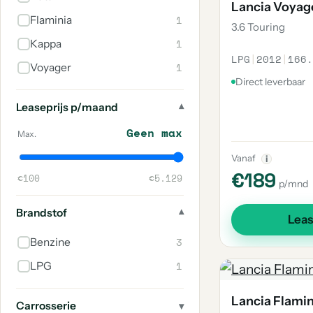
Lancia Voyag
1
Flaminia
3.6 Touring
1
Kappa
LPG
|
2012
|
166.
1
Voyager
Direct leverbaar
Leaseprijs p/maand
Geen max
Max.
Vanaf
i
€189
€100
€5.129
p/mnd
Brandstof
Lea
3
Benzine
1
LPG
Lancia Flamin
Carrosserie