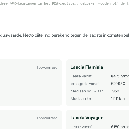
dere APK-keuringen in het RDW-register; gebreken worden bij de k
uswaarde. Netto bijtelling berekend tegen de laagste inkomstenbelas
Lancia Flaminia
1 op voorraad
Lease vanaf
€415 p/m
Vraagprijs vanaf
€29.950
Mediaan bouwjaar
1958
Mediaan km
11.111 km
Lancia Voyager
1 op voorraad
Lease vanaf
€189 p/m