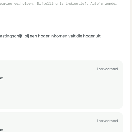
euring verholpen. Bijtelling is indicatief. Auto's zonder
tingschijf; bij een hoger inkomen valt die hoger uit.
1 op voorraad
nd
1 op voorraad
nd