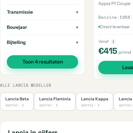
Appia Pf Coupe
Transmissie
Benzine
|
1958
|
Direct leverbaar
Bouwjaar
Vanaf
i
Bijtelling
€415
p/mnd
Toon 4 resultaten
Lea
ALLE LANCIA MODELLEN
Lancia Beta
Lancia Flaminia
Lancia Kappa
Lancia
aantal: 1
aantal: 1
aantal: 1
aantal
Lancia in cijfers