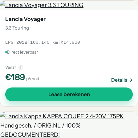
Lancia Voyager
3.6 Touring
LPG
|
2012
|
166.140 km
|
€14.950
Direct leverbaar
Vanaf
i
€189
p/mnd
Details →
Lease berekenen