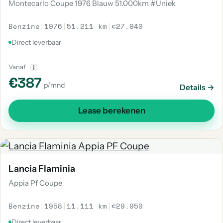
Montecarlo Coupe 1976 Blauw 51.000km #Uniek
Benzine
|
1976
|
51.211 km
|
€27.940
Direct leverbaar
Vanaf
i
€387
p/mnd
Details →
Lease berekenen
Lancia Flaminia
Appia Pf Coupe
Benzine
|
1958
|
11.111 km
|
€29.950
Direct leverbaar