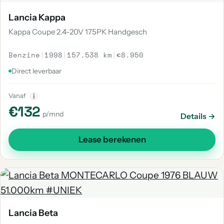
Lancia Kappa
Kappa Coupe 2.4-20V 175PK Handgesch
Benzine
|
1998
|
157.538 km
|
€8.950
Direct leverbaar
Vanaf
i
€132
p/mnd
Details →
Lease berekenen
Lancia Beta