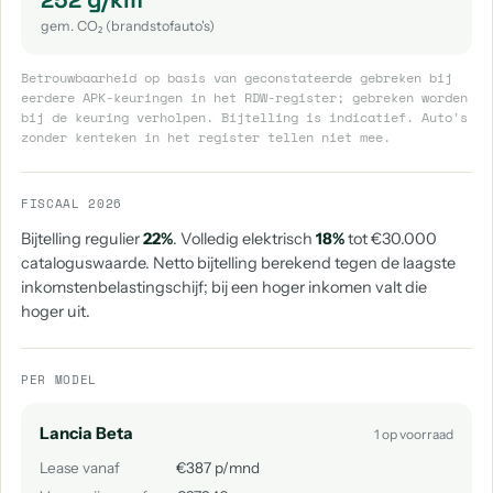
gem. CO₂ (brandstofauto's)
Betrouwbaarheid op basis van geconstateerde gebreken bij
eerdere APK-keuringen in het RDW-register; gebreken worden
bij de keuring verholpen. Bijtelling is indicatief. Auto's
zonder kenteken in het register tellen niet mee.
FISCAAL 2026
Bijtelling regulier
22%
. Volledig elektrisch
18%
tot €30.000
cataloguswaarde. Netto bijtelling berekend tegen de laagste
inkomstenbelastingschijf; bij een hoger inkomen valt die
hoger uit.
PER MODEL
Lancia Beta
1 op voorraad
Lease vanaf
€387 p/mnd