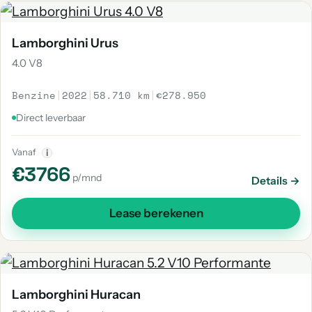
Lamborghini Urus
4.0 V8
Benzine
|
2022
|
58.710 km
|
€278.950
Direct leverbaar
Vanaf
i
€3766
p/mnd
Details →
Lease berekenen
Lamborghini Huracan