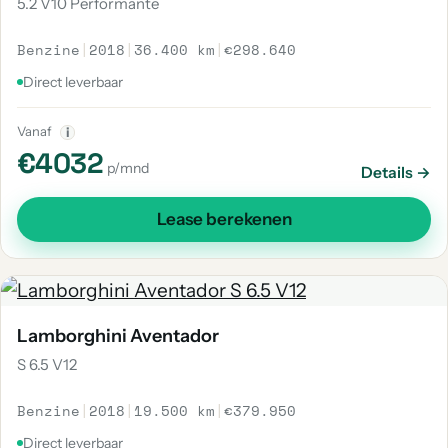
5.2 V10 Performante
Benzine
|
2018
|
36.400 km
|
€298.640
Direct leverbaar
Vanaf
i
€4032
p/mnd
Details →
Lease berekenen
Lamborghini Aventador
S 6.5 V12
Benzine
|
2018
|
19.500 km
|
€379.950
Direct leverbaar