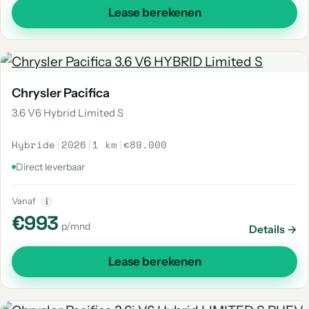
Lease berekenen
Chrysler Pacifica
3.6 V6 Hybrid Limited S
Hybride
|
2026
|
1 km
|
€89.000
Direct leverbaar
Vanaf
i
€993
p/mnd
Details →
Lease berekenen