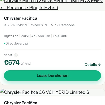
Chrysler Pacifica
3.6i V6 Hybrid Limited S PHEV 7 - Persoons
Hybride
|
2023
|
45.555 km
|
€59.950
Direct leverbaar
Vanaf
i
€674
p/mnd
Details →
Lease berekenen
Chrysler Pacifica