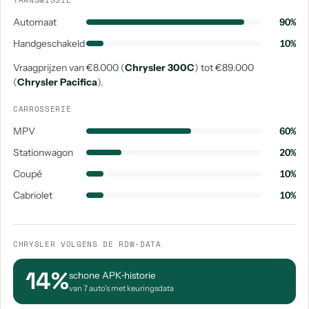
TRANSMISSIE
Automaat
90%
Handgeschakeld
10%
Vraagprijzen van €8.000 (
Chrysler 300C
) tot €89.000
(
Chrysler Pacifica
).
CARROSSERIE
MPV
60%
Stationwagon
20%
Coupé
10%
Cabriolet
10%
CHRYSLER VOLGENS DE RDW-DATA
14%
schone APK‑historie
van 7 auto's met keuringsdata