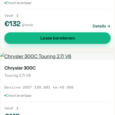
Direct leverbaar
Vanaf
i
€132
p/mnd
Details →
Lease berekenen
Chrysler 300C
Touring 2.7I V6
Benzine
|
2007
|
188.881 km
|
€8.000
Direct leverbaar
Vanaf
i