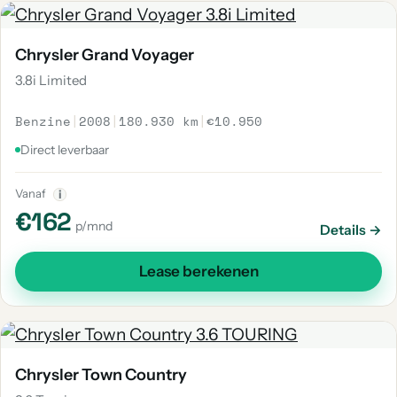
Chrysler Grand Voyager
3.8i Limited
Benzine
|
2008
|
180.930 km
|
€10.950
Direct leverbaar
Vanaf
i
€162
p/mnd
Details →
Lease berekenen
Chrysler Town Country