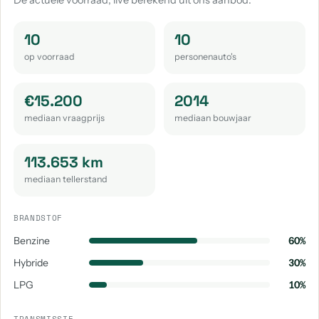
De actuele voorraad, live berekend uit ons aanbod.
10
10
op voorraad
personenauto's
€15.200
2014
mediaan vraagprijs
mediaan bouwjaar
113.653 km
mediaan tellerstand
BRANDSTOF
Benzine
60%
Hybride
30%
LPG
10%