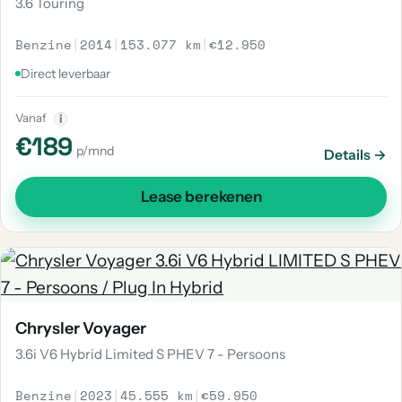
3.6 Touring
Benzine
|
2014
|
153.077 km
|
€12.950
Direct leverbaar
Vanaf
i
€189
p/mnd
Details →
Lease berekenen
Chrysler Voyager
3.6i V6 Hybrid Limited S PHEV 7 - Persoons
Benzine
|
2023
|
45.555 km
|
€59.950