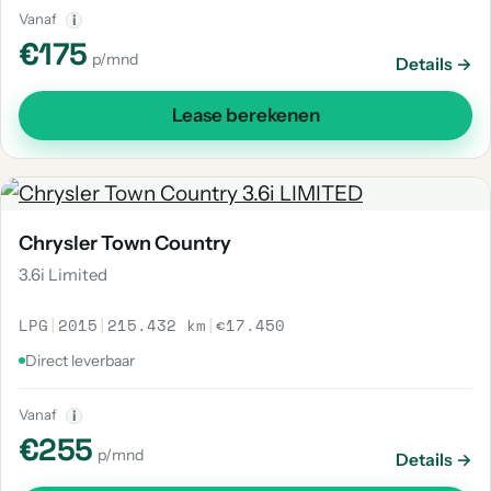
Vanaf
i
€175
p/mnd
Details →
Lease berekenen
Chrysler Town Country
3.6i Limited
LPG
|
2015
|
215.432 km
|
€17.450
Direct leverbaar
Vanaf
i
€255
p/mnd
Details →