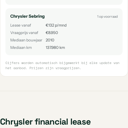
Chrysler Sebring
1 op voorraad
Lease vanaf
€132 p/mnd
Vraagprijs vanaf
€8.950
Mediaan bouwjaar
2010
Mediaan km
137.980 km
Cijfers worden automatisch bijgewerkt bij elke update van
het aanbod. Prijzen zijn vraagprijzen.
Chrysler financial lease