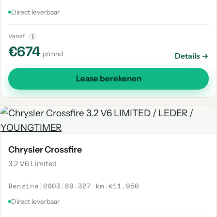
Direct leverbaar
Vanaf
i
€674
p/mnd
Details →
Lease berekenen
Chrysler Crossfire
3.2 V6 Limited
Benzine
|
2003
|
89.327 km
|
€11.950
Direct leverbaar