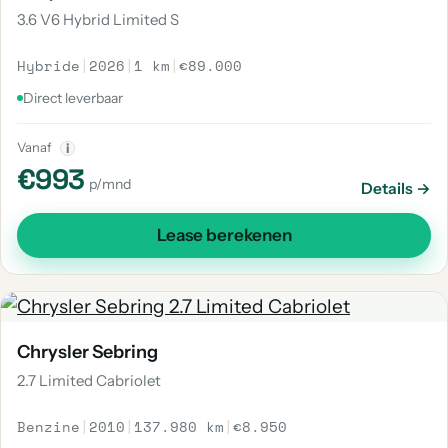
3.6 V6 Hybrid Limited S
Hybride
|
2026
|
1 km
|
€89.000
Direct leverbaar
Vanaf
i
€993
p/mnd
Details →
Lease berekenen
Chrysler Sebring
2.7 Limited Cabriolet
Benzine
|
2010
|
137.980 km
|
€8.950