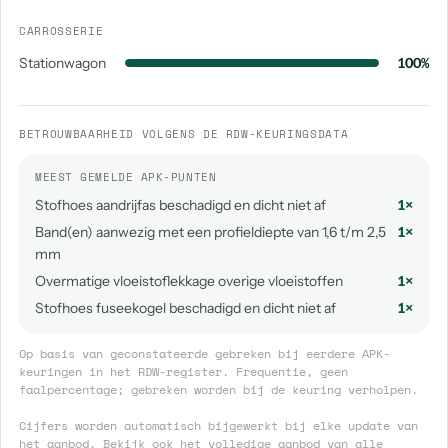
CARROSSERIE
Stationwagon
100%
BETROUWBAARHEID VOLGENS DE RDW-KEURINGSDATA
MEEST GEMELDE APK-PUNTEN
Stofhoes aandrijfas beschadigd en dicht niet af
1×
Band(en) aanwezig met een profieldiepte van 1,6 t/m 2,5
1×
mm
Overmatige vloeistoflekkage overige vloeistoffen
1×
Stofhoes fuseekogel beschadigd en dicht niet af
1×
Op basis van geconstateerde gebreken bij eerdere APK-
keuringen in het RDW-register. Frequentie, geen
faalpercentage; gebreken worden bij de keuring verholpen.
Cijfers worden automatisch bijgewerkt bij elke update van
het aanbod. Bekijk ook het volledige aanbod van
alle