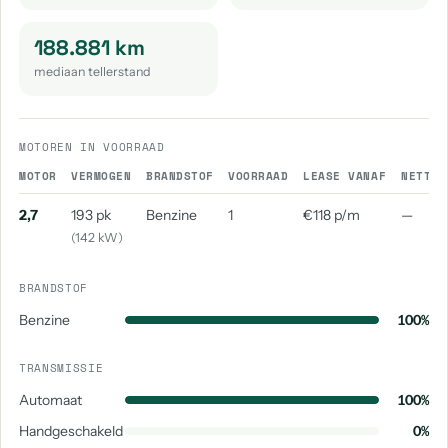
188.881 km
mediaan tellerstand
MOTOREN IN VOORRAAD
MOTOR
VERMOGEN
BRANDSTOF
VOORRAAD
LEASE VANAF
NETTO 
2,7
193 pk
Benzine
1
€118 p/m
—
(142 kW)
BRANDSTOF
Benzine
100%
TRANSMISSIE
Automaat
100%
Handgeschakeld
0%