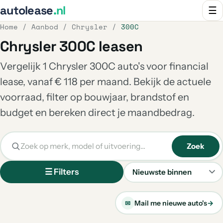
autolease
.nl
☰
Home
/
Aanbod
/
Chrysler
/
300C
Chrysler 300C leasen
Vergelijk 1 Chrysler 300C auto's voor financial
lease, vanaf € 118 per maand. Bekijk de actuele
voorraad, filter op bouwjaar, brandstof en
budget en bereken direct je maandbedrag.
Zoek
☰ Filters
Sorteren
Mail me nieuwe auto's
→
✉