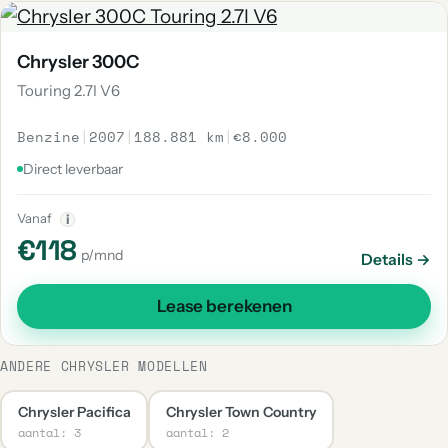
Chrysler 300C
Touring 2.7I V6
Benzine
|
2007
|
188.881 km
|
€8.000
Direct leverbaar
Vanaf
i
€118
p/mnd
Details →
Lease berekenen
ANDERE CHRYSLER MODELLEN
Chrysler Pacifica
Chrysler Town Country
aantal: 3
aantal: 2