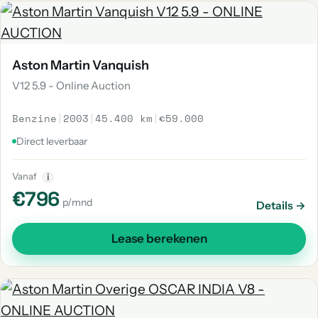
Aston Martin Vanquish
V12 5.9 - Online Auction
Benzine
|
2003
|
45.400 km
|
€59.000
Direct leverbaar
Vanaf
i
€796
p/mnd
Details →
Lease berekenen