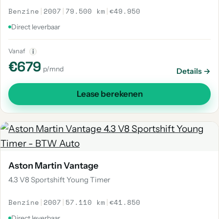
Benzine
|
2007
|
79.500 km
|
€49.950
Direct leverbaar
Vanaf
i
€679
p/mnd
Details →
Lease berekenen
Aston Martin Vantage
4.3 V8 Sportshift Young Timer
Benzine
|
2007
|
57.110 km
|
€41.850
Direct leverbaar