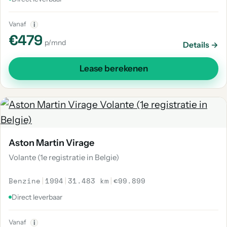
Vanaf
i
€479
p/mnd
Details →
Lease berekenen
Aston Martin Virage
Volante (1e registratie in Belgie)
Benzine
|
1994
|
31.483 km
|
€99.899
Direct leverbaar
Vanaf
i