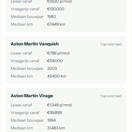
Lease vanaf
€1.620 p/mnd
Vraagprijs vanaf
€120.000
Mediaan bouwjaar
1980
Mediaan km
67.449 km
Aston Martin Vanquish
1 op voorraad
Lease vanaf
€796 p/mnd
Vraagprijs vanaf
€59.000
Mediaan bouwjaar
2003
Mediaan km
45.400 km
Aston Martin Virage
1 op voorraad
Lease vanaf
€1.349 p/mnd
Vraagprijs vanaf
€99.899
Mediaan bouwjaar
1994
Mediaan km
31.483 km