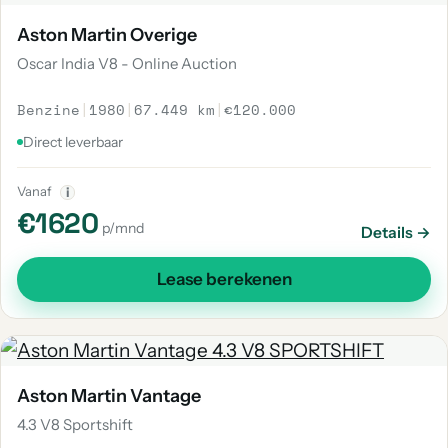
Aston Martin Overige
Oscar India V8 - Online Auction
Benzine
|
1980
|
67.449 km
|
€120.000
Direct leverbaar
Vanaf
i
€1620
p/mnd
Details →
Lease berekenen
Aston Martin Vantage
4.3 V8 Sportshift