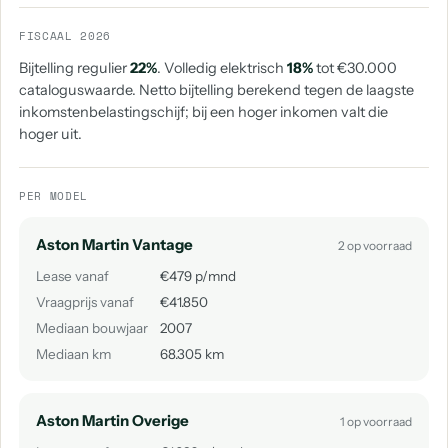
FISCAAL 2026
Bijtelling regulier
22%
. Volledig elektrisch
18%
tot €30.000
cataloguswaarde. Netto bijtelling berekend tegen de laagste
inkomstenbelastingschijf; bij een hoger inkomen valt die
hoger uit.
PER MODEL
Aston Martin Vantage
2 op voorraad
Lease vanaf
€479 p/mnd
Vraagprijs vanaf
€41.850
Mediaan bouwjaar
2007
Mediaan km
68.305 km
Aston Martin Overige
1 op voorraad