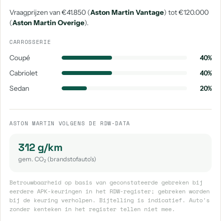
Vraagprijzen van €41.850 (
Aston Martin Vantage
) tot €120.000
(
Aston Martin Overige
).
CARROSSERIE
Coupé
40%
Cabriolet
40%
Sedan
20%
ASTON MARTIN VOLGENS DE RDW-DATA
312 g/km
gem. CO₂ (brandstofauto's)
Betrouwbaarheid op basis van geconstateerde gebreken bij
eerdere APK-keuringen in het RDW-register; gebreken worden
bij de keuring verholpen. Bijtelling is indicatief. Auto's
zonder kenteken in het register tellen niet mee.