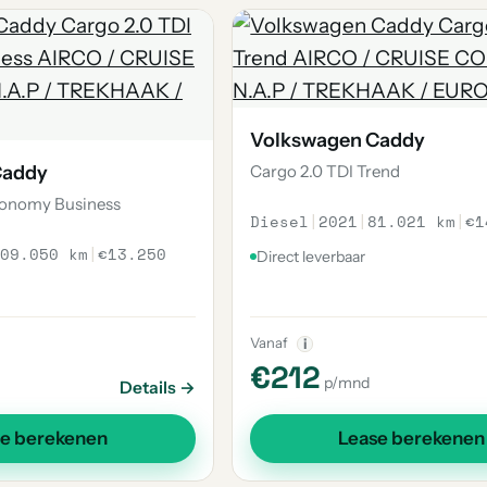
Volkswagen Caddy
Caddy
Cargo 2.0 TDI Trend
conomy Business
Diesel
|
2021
|
81.021 km
|
€1
09.050 km
|
€13.250
Direct leverbaar
Vanaf
i
€212
p/mnd
Details →
se berekenen
Lease berekenen