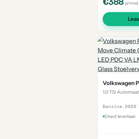
€388
p/mnd
Lea
Volkswagen P
1.0 TSI Automaa
Benzine
|
2024
|
Direct leverbaar