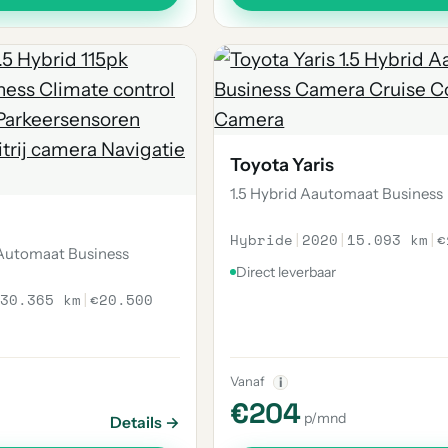
Toyota Yaris
1.5 Hybrid Aautomaat Business
Hybride
|
2020
|
15.093 km
|
€
 Automaat Business
Direct leverbaar
30.365 km
|
€20.500
Vanaf
i
€204
p/mnd
Details →