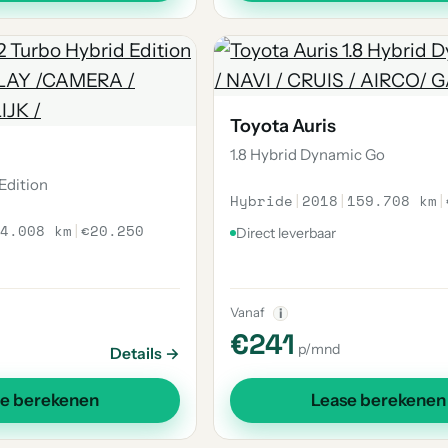
Toyota Auris
1.8 Hybrid Dynamic Go
Edition
Hybride
|
2018
|
159.708 km
|
4.008 km
|
€20.250
Direct leverbaar
Vanaf
i
€241
p/mnd
Details →
se berekenen
Lease berekenen