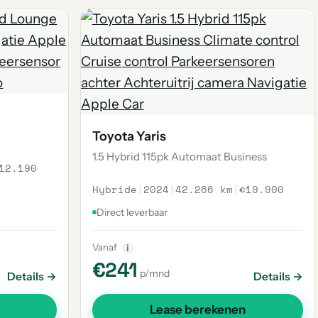
Toyota Yaris
1.5 Hybrid 115pk Automaat Business
12.190
Hybride
|
2024
|
42.266 km
|
€19.900
Direct leverbaar
Vanaf
i
€241
p/mnd
Details →
Details →
Lease berekenen