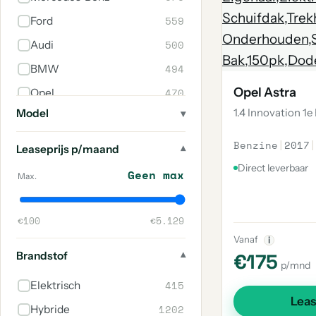
559
Ford
500
Audi
494
BMW
Opel Astra
470
Opel
1.4 Innovation 1e
Model
444
Renault
404
Peugeot
Benzine
|
2017
|
Leaseprijs p/maand
291
Kia
Direct leverbaar
Geen max
Max.
266
Volvo
258
Toyota
€100
€5.129
253
Mazda
Vanaf
i
Brandstof
€175
223
Suzuki
p/mnd
218
Škoda
415
Elektrisch
Lea
186
Nissan
1202
Hybride