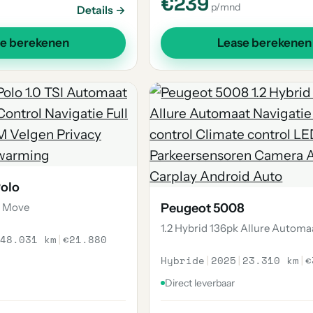
€239
p/mnd
Details →
se berekenen
Lease berekenen
olo
t Move
Peugeot 5008
1.2 Hybrid 136pk Allure Automa
48.031 km
|
€21.880
Hybride
|
2025
|
23.310 km
|
€
Direct leverbaar