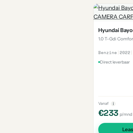
Hyundai Bay
1.0 T-Gdi Comfor
Benzine
|
2022
|
Direct leverbaar
Vanaf
i
€233
p/mnd
Lea