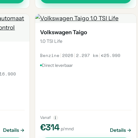
Volkswagen Taigo
1.0 TSI Life
Benzine
|
2026
|
2.297 km
|
€25.990
Direct leverbaar
16.900
Vanaf
i
€314
p/mnd
Details →
Details →