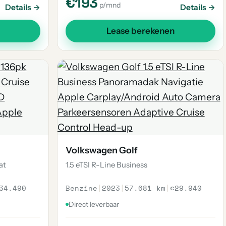
€193
p/mnd
Details →
Details →
Lease berekenen
Volkswagen Golf
at
1.5 eTSI R-Line Business
34.490
Benzine
|
2023
|
57.681 km
|
€29.940
Direct leverbaar