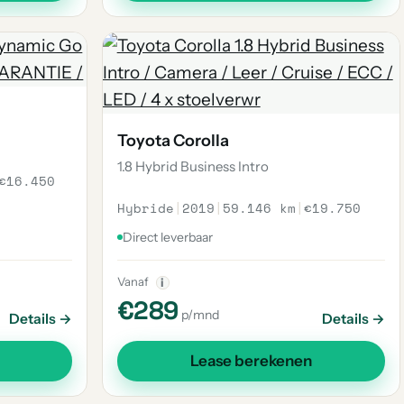
Toyota Corolla
1.8 Hybrid Business Intro
€16.450
Hybride
|
2019
|
59.146 km
|
€19.750
Direct leverbaar
Vanaf
i
€289
p/mnd
Details →
Details →
Lease berekenen