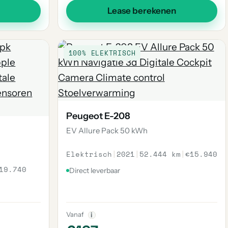
Lease berekenen
100% ELEKTRISCH
Peugeot E-208
EV Allure Pack 50 kWh
Elektrisch
|
2021
|
52.444 km
|
€15.940
19.740
Direct leverbaar
Vanaf
i