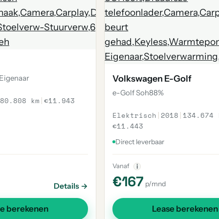
 Eigenaar
Volkswagen E-Golf
e-Golf Soh88%
80.808 km
|
€11.943
Elektrisch
|
2018
|
134.674 
€11.443
Direct leverbaar
Vanaf
i
€167
p/mnd
Details →
se berekenen
Lease berekenen