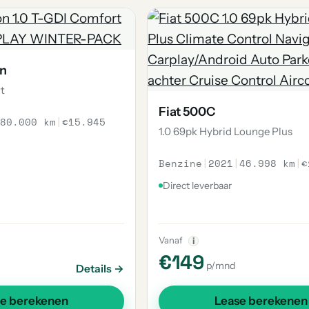
on
t
Fiat 500C
80.000 km
|
€15.945
1.0 69pk Hybrid Lounge Plus
Benzine
|
2021
|
46.998 km
|
€
Direct leverbaar
Vanaf
i
€149
p/mnd
Details →
se berekenen
Lease berekenen