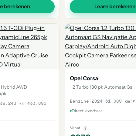
se berekenen
Lease berekenen
Opel Corsa
in Hybrid AWD
1.2 Turbo 130 pk Automaat Gs
5pk
Benzine
|
2024
|
61.989 km
|
€
39.243 km
|
€33.890
Direct leverbaar
Vanaf
i