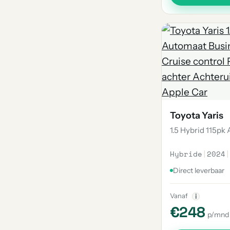
Toyota Yaris
1.5 Hybrid 115pk
Hybride
|
2024
|
Direct leverbaar
Vanaf
i
€248
p/mnd