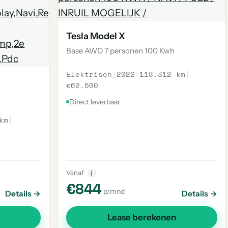
Tesla Model X
Base AWD 7 personen 100 Kwh
Elektrisch
|
2022
|
118.312 km
|
€62.500
Direct leverbaar
km
|
Vanaf
i
€844
p/mnd
Details →
Details →
Lease berekenen