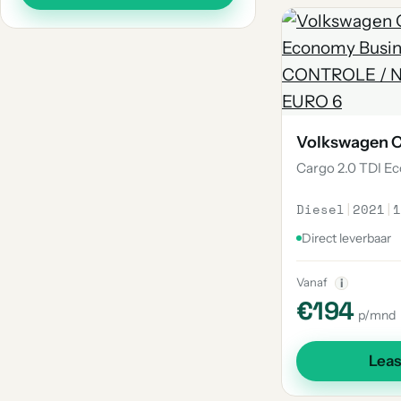
Volkswagen 
Cargo 2.0 TDI E
Diesel
|
2021
|
1
Direct leverbaar
Vanaf
i
€194
p/mnd
Lea