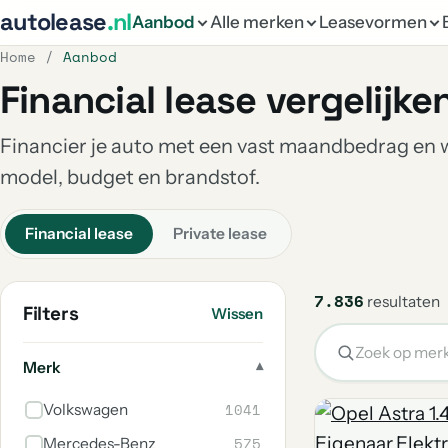
autolease
.nl
Aanbod
Alle merken
Leasevormen
Home
/
Aanbod
Financial lease vergelijke
Financier je auto met een vast maandbedrag en wo
model, budget en brandstof.
Financial lease
Private lease
7.836
resultaten
Filters
Wissen
Merk
1041
Volkswagen
575
Mercedes-Benz