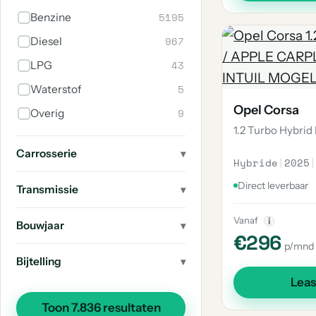
161
SEAT
5195
Benzine
158
Citroen
967
Diesel
151
Porsche
43
LPG
128
Fiat
5
Waterstof
Opel Corsa
123
MINI
9
Overig
1.2 Turbo Hybrid 
121
Hyundai
Carrosserie
98
Jeep
Hybride
|
2025
|
81
Land Rover
Direct leverbaar
Transmissie
47
CUPRA
Vanaf
i
Bouwjaar
46
Jaguar
€296
p/mnd
Bijtelling
Lea
Toon 7.836 resultaten