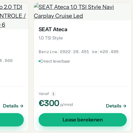
SEAT Ateca
1.0 TSI Style
Benzine
|
2022
|
28.451 km
|
€20.495
4.500
Direct leverbaar
Vanaf
i
€300
p/mnd
Details →
Details →
Lease berekenen