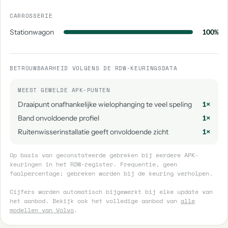
CARROSSERIE
Stationwagon
100%
BETROUWBAARHEID VOLGENS DE RDW-KEURINGSDATA
MEEST GEMELDE APK-PUNTEN
Draaipunt onafhankelijke wielophanging te veel speling
1×
Band onvoldoende profiel
1×
Ruitenwisserinstallatie geeft onvoldoende zicht
1×
Op basis van geconstateerde gebreken bij eerdere APK-
keuringen in het RDW-register. Frequentie, geen
faalpercentage; gebreken worden bij de keuring verholpen.
Cijfers worden automatisch bijgewerkt bij elke update van
het aanbod. Bekijk ook het volledige aanbod van
alle
modellen van Volvo
.