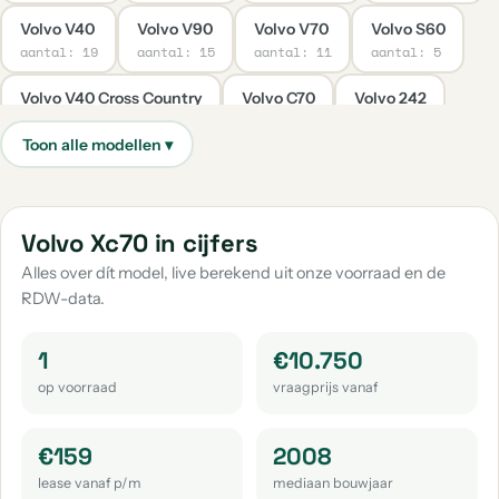
Volvo V40
Volvo V90
Volvo V70
Volvo S60
aantal: 19
aantal: 15
aantal: 11
aantal: 5
Volvo V40 Cross Country
Volvo C70
Volvo 242
aantal: 5
aantal: 4
aantal: 3
Volvo 240
Volvo C30
Volvo Ex30
Volvo S80
aantal: 2
aantal: 2
aantal: 2
aantal: 2
Volvo 1800
Volvo 244
Volvo 480
Volvo 850
Volvo Xc70 in cijfers
aantal: 1
aantal: 1
aantal: 1
aantal: 1
Alles over dít model, live berekend uit onze voorraad en de
RDW-data.
Volvo 940
Volvo C40
Volvo Ex40
Volvo S90
aantal: 1
aantal: 1
aantal: 1
aantal: 1
1
€10.750
Volvo V90 Cross Country
op voorraad
vraagprijs vanaf
aantal: 1
€159
2008
lease vanaf p/m
mediaan bouwjaar