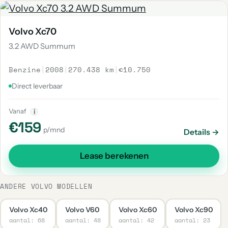
Volvo Xc70
3.2 AWD Summum
Benzine
|
2008
|
270.438 km
|
€10.750
Direct leverbaar
Vanaf
i
€159
p/mnd
Details →
Lease berekenen
ANDERE VOLVO MODELLEN
Volvo Xc40
Volvo V60
Volvo Xc60
Volvo Xc90
aantal: 68
aantal: 48
aantal: 42
aantal: 23