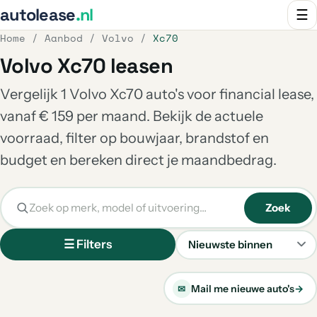
autolease
.nl
☰
Home
/
Aanbod
/
Volvo
/
Xc70
Volvo Xc70 leasen
Vergelijk 1 Volvo Xc70 auto's voor financial lease,
vanaf € 159 per maand. Bekijk de actuele
voorraad, filter op bouwjaar, brandstof en
budget en bereken direct je maandbedrag.
Zoek
☰ Filters
Sorteren
Mail me nieuwe auto's
→
✉