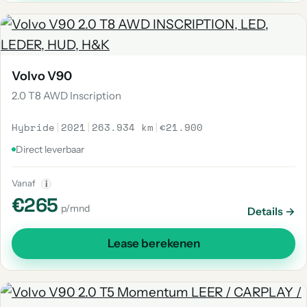
Volvo V90
2.0 T8 AWD Inscription
Hybride
|
2021
|
263.934 km
|
€21.900
Direct leverbaar
Vanaf
i
€265
p/mnd
Details →
Lease berekenen