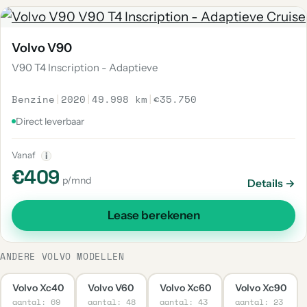
Volvo V90
V90 T4 Inscription - Adaptieve
Benzine
|
2020
|
49.998 km
|
€35.750
Direct leverbaar
Vanaf
i
€409
p/mnd
Details →
Lease berekenen
ANDERE VOLVO MODELLEN
Volvo Xc40
Volvo V60
Volvo Xc60
Volvo Xc90
aantal: 69
aantal: 48
aantal: 43
aantal: 23