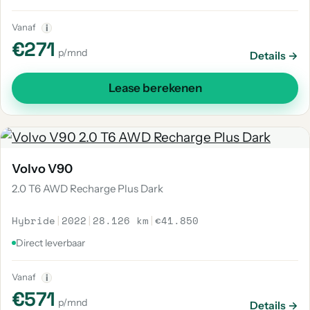
Vanaf
i
€271
p/mnd
Details →
Lease berekenen
Volvo V90
2.0 T6 AWD Recharge Plus Dark
Hybride
|
2022
|
28.126 km
|
€41.850
Direct leverbaar
Vanaf
i
€571
p/mnd
Details →