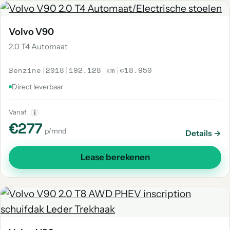
Volvo V90
2.0 T4 Automaat
Benzine
|
2018
|
192.128 km
|
€18.950
Direct leverbaar
Vanaf
i
€277
p/mnd
Details →
Lease berekenen