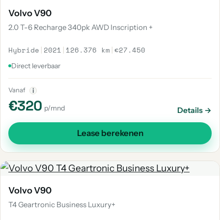
Volvo V90
2.0 T-6 Recharge 340pk AWD Inscription +
Hybride
|
2021
|
126.376 km
|
€27.450
Direct leverbaar
Vanaf
i
€320
p/mnd
Details →
Lease berekenen
Volvo V90
T4 Geartronic Business Luxury+