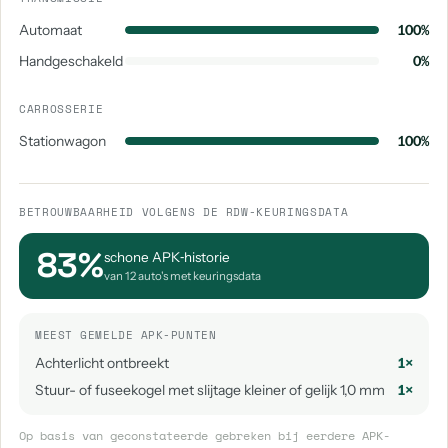
Automaat
100%
Handgeschakeld
0%
CARROSSERIE
Stationwagon
100%
BETROUWBAARHEID VOLGENS DE RDW-KEURINGSDATA
83%
schone APK‑historie
van 12 auto's met keuringsdata
MEEST GEMELDE APK-PUNTEN
Achterlicht ontbreekt
1×
Stuur- of fuseekogel met slijtage kleiner of gelijk 1,0 mm
1×
Op basis van geconstateerde gebreken bij eerdere APK-