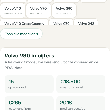
Volvo V40
Volvo V70
Volvo S60
aantal: 19
aantal: 12
aantal: 5
Volvo V40 Cross Country
Volvo C70
Volvo 242
aantal: 5
aantal: 4
aantal: 3
Volvo 240
Volvo C30
Volvo Ex30
Volvo S80
aantal: 2
aantal: 2
aantal: 2
aantal: 2
Volvo Xc70
Volvo 1800
Volvo 244
Volvo 480
Volvo V90 in cijfers
aantal: 2
aantal: 1
aantal: 1
aantal: 1
Alles over dít model, live berekend uit onze voorraad en de
RDW-data.
Volvo 850
Volvo 940
Volvo C40
Volvo Ex40
aantal: 1
aantal: 1
aantal: 1
aantal: 1
15
€18.500
Volvo S90
Volvo V90 Cross Country
op voorraad
vraagprijs vanaf
aantal: 1
aantal: 1
€265
2018
lease vanaf p/m
mediaan bouwjaar