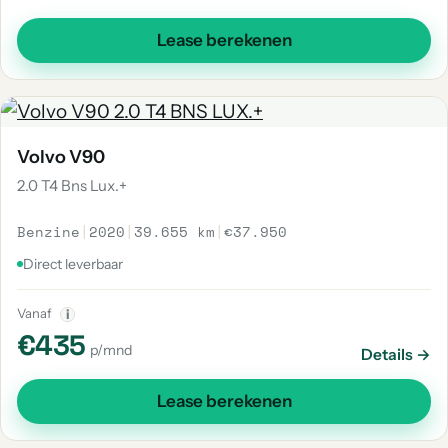
Lease berekenen
Volvo V90
2.0 T4 Bns Lux.+
Benzine
|
2020
|
39.655 km
|
€37.950
Direct leverbaar
Vanaf
i
€435
p/mnd
Details →
Lease berekenen