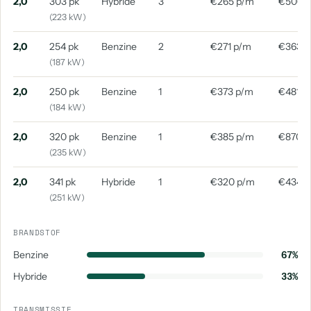
2,0
303 pk
Hybride
3
€265 p/m
€506 
(223 kW)
2,0
254 pk
Benzine
2
€271 p/m
€363 
(187 kW)
2,0
250 pk
Benzine
1
€373 p/m
€481 p
(184 kW)
2,0
320 pk
Benzine
1
€385 p/m
€870 
(235 kW)
2,0
341 pk
Hybride
1
€320 p/m
€434 
(251 kW)
BRANDSTOF
Benzine
67%
Hybride
33%
TRANSMISSIE