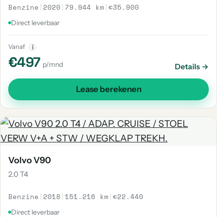
Benzine
|
2020
|
79.944 km
|
€35.900
Direct leverbaar
Vanaf
i
€497
p/mnd
Details →
Lease berekenen
Volvo V90
2.0 T4
Benzine
|
2018
|
151.216 km
|
€22.440
Direct leverbaar