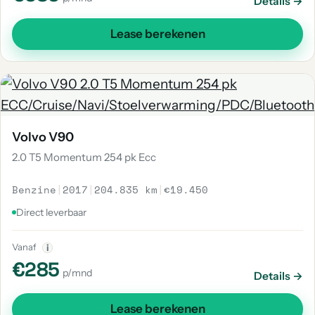
Details →
Lease berekenen
Volvo V90
2.0 T5 Momentum 254 pk Ecc
Benzine
|
2017
|
204.835 km
|
€19.450
Direct leverbaar
Vanaf
i
€285
p/mnd
Details →
Lease berekenen