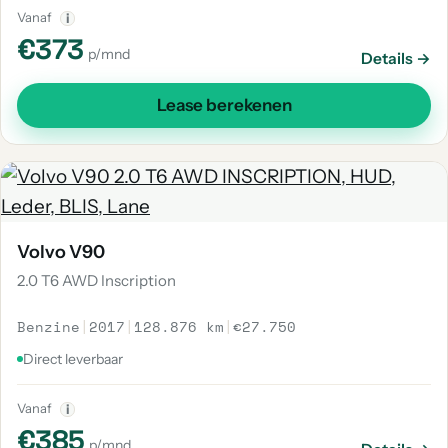
Vanaf
i
€373
p/mnd
Details →
Lease berekenen
Volvo V90
2.0 T6 AWD Inscription
Benzine
|
2017
|
128.876 km
|
€27.750
Direct leverbaar
Vanaf
i
€385
p/mnd