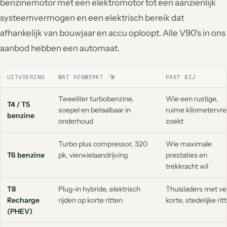
benzinemotor met een elektromotor tot een aanzienlijk
systeemvermogen en een elektrisch bereik dat
afhankelijk van bouwjaar en accu oploopt. Alle V90's in ons
aanbod hebben een automaat.
UITVOERING
WAT KENMERKT 'M
PAST BIJ
Tweeliter turbobenzine,
Wie een rustige,
T4 / T5
soepel en betaalbaar in
ruime kilometervre
benzine
onderhoud
zoekt
Turbo plus compressor, 320
Wie maximale
T6 benzine
pk, vierwielaandrijving
prestaties en
trekkracht wil
T8
Plug-in hybride, elektrisch
Thuisladers met ve
Recharge
rijden op korte ritten
korte, stedelijke rit
(PHEV)