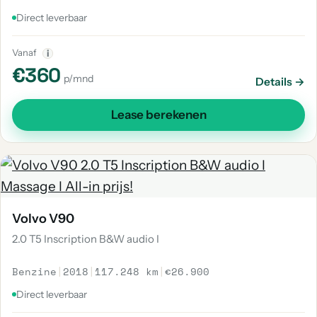
Direct leverbaar
Vanaf
i
€360
p/mnd
Details →
Lease berekenen
Volvo V90
2.0 T5 Inscription B&W audio I
Benzine
|
2018
|
117.248 km
|
€26.900
Direct leverbaar