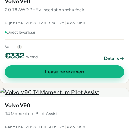
Volvo V90
2.0 T8 AWD PHEV inscription schuifdak
Hybride
|
2018
|
139.968 km
|
€23.950
Direct leverbaar
Vanaf
i
€332
p/mnd
Details →
Lease berekenen
Volvo V90
T4 Momentum Pilot Assist
Benzine
|
2018
|
100.415 km
|
€25.995