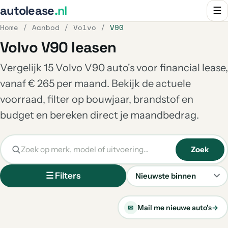
autolease
.nl
☰
Home
/
Aanbod
/
Volvo
/
V90
Volvo V90 leasen
Vergelijk 15 Volvo V90 auto's voor financial lease,
vanaf € 265 per maand. Bekijk de actuele
voorraad, filter op bouwjaar, brandstof en
budget en bereken direct je maandbedrag.
Zoek
☰ Filters
Sorteren
Mail me nieuwe auto's
→
✉