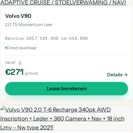
Volvo V90
2.0 T5 Momentum Leer
Benzine
|
2017
|
181.400 km
|
€18.500
Direct leverbaar
Vanaf
i
€271
p/mnd
Details →
Lease berekenen