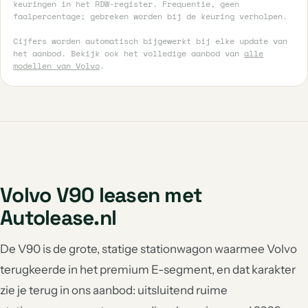
keuringen in het RDW-register. Frequentie, geen
faalpercentage; gebreken worden bij de keuring verholpen.
Cijfers worden automatisch bijgewerkt bij elke update van
het aanbod. Bekijk ook het volledige aanbod van
alle
modellen van Volvo
.
Volvo V90 leasen met
Autolease.nl
De V90 is de grote, statige stationwagon waarmee Volvo
terugkeerde in het premium E-segment, en dat karakter
zie je terug in ons aanbod: uitsluitend ruime