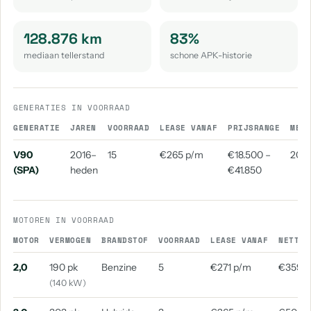
128.876 km
83%
mediaan tellerstand
schone APK-historie
GENERATIES IN VOORRAAD
GENERATIE
JAREN
VOORRAAD
LEASE VANAF
PRIJSRANGE
MED
V90
2016–
15
€265 p/m
€18.500 –
2018
(SPA)
heden
€41.850
MOTOREN IN VOORRAAD
MOTOR
VERMOGEN
BRANDSTOF
VOORRAAD
LEASE VANAF
NETTO 
2,0
190 pk
Benzine
5
€271 p/m
€359 
(140 kW)