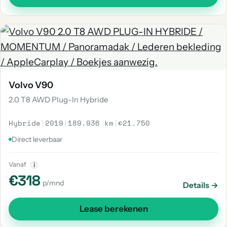
Volvo V90
2.0 T8 AWD Plug-In Hybride
Hybride
|
2019
|
189.936 km
|
€21.750
Direct leverbaar
Vanaf
i
€318
p/mnd
Details →
Lease berekenen