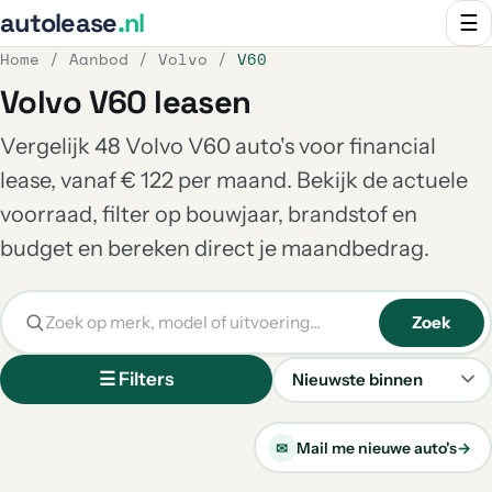
autolease
.nl
☰
Home
/
Aanbod
/
Volvo
/
V60
Volvo V60 leasen
Vergelijk 48 Volvo V60 auto's voor financial
lease, vanaf € 122 per maand. Bekijk de actuele
voorraad, filter op bouwjaar, brandstof en
budget en bereken direct je maandbedrag.
Zoek
☰ Filters
Sorteren
Mail me nieuwe auto's
→
✉