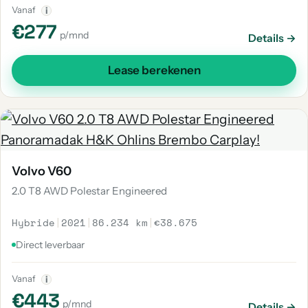
Vanaf
i
€277
p/mnd
Details →
Lease berekenen
Volvo V60
2.0 T8 AWD Polestar Engineered
Hybride
|
2021
|
86.234 km
|
€38.675
Direct leverbaar
Vanaf
i
€443
p/mnd
Details →