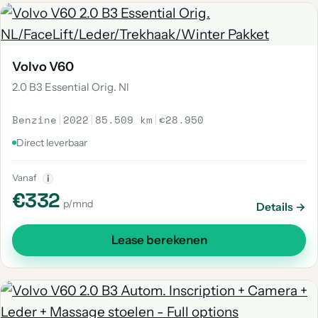
Volvo V60
2.0 B3 Essential Orig. Nl
Benzine
|
2022
|
85.509 km
|
€28.950
Direct leverbaar
Vanaf
i
€332
p/mnd
Details →
Lease berekenen