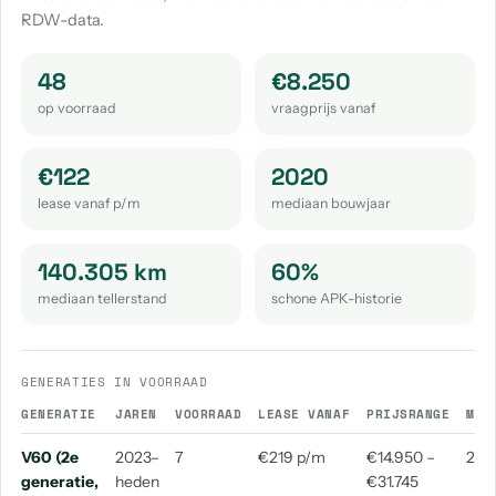
RDW-data.
Volvo 940
Volvo C40
Volvo Ex40
Volvo S90
aantal: 1
aantal: 1
aantal: 1
aantal: 1
48
€8.250
Volvo V90 Cross Country
Volvo Xc70
op voorraad
vraagprijs vanaf
aantal: 1
aantal: 1
€122
2020
lease vanaf p/m
mediaan bouwjaar
140.305 km
60%
mediaan tellerstand
schone APK-historie
GENERATIES IN VOORRAAD
GENERATIE
JAREN
VOORRAAD
LEASE VANAF
PRIJSRANGE
MED
V60 (2e
2023–
7
€219 p/m
€14.950 –
202
generatie,
heden
€31.745