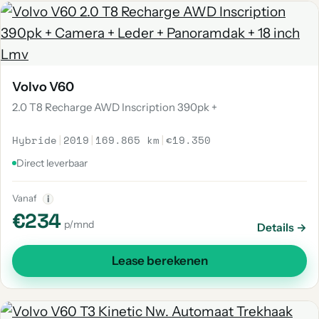
Volvo V60
2.0 T8 Recharge AWD Inscription 390pk +
Hybride
|
2019
|
169.865 km
|
€19.350
Direct leverbaar
Vanaf
i
€234
p/mnd
Details →
Lease berekenen