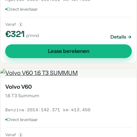
Direct leverbaar
Vanaf
i
€321
p/mnd
Details →
Lease berekenen
Volvo V60
1.6 T3 Summum
Benzine
|
2014
|
142.371 km
|
€13.450
Direct leverbaar
Vanaf
i