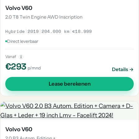
Volvo V60
2.0 T8 Twin Engine AWD Inscription
Hybride
|
2019
|
204.000 km
|
€18.999
Direct leverbaar
Vanaf
i
€293
p/mnd
Details →
Lease berekenen
Volvo V60
2.0 B3 Autom. Edition +