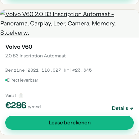
Volvo V60
2.0 B3 Inscription Automaat
Benzine
|
2021
|
118.027 km
|
€23.645
Direct leverbaar
Vanaf
i
€286
p/mnd
Details →
Lease berekenen