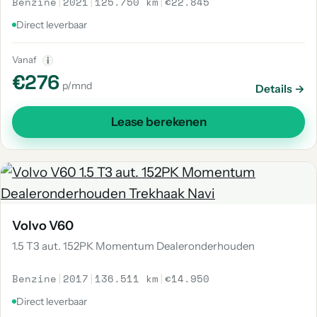
Benzine
|
2021
|
125.750 km
|
€22.845
Direct leverbaar
Vanaf
i
€276
p/mnd
Details →
Lease berekenen
Volvo V60
1.5 T3 aut. 152PK Momentum Dealeronderhouden
Benzine
|
2017
|
136.511 km
|
€14.950
Direct leverbaar