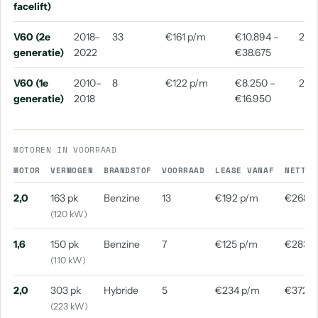
facelift)
V60 (2e
2018–
33
€161 p/m
€10.894 –
202
generatie)
2022
€38.675
V60 (1e
2010–
8
€122 p/m
€8.250 –
201
generatie)
2018
€16.950
MOTOREN IN VOORRAAD
MOTOR
VERMOGEN
BRANDSTOF
VOORRAAD
LEASE VANAF
NETTO 
2,0
163 pk
Benzine
13
€192 p/m
€268 
(120 kW)
1,6
150 pk
Benzine
7
€125 p/m
€283 
(110 kW)
2,0
303 pk
Hybride
5
€234 p/m
€372 p
(223 kW)