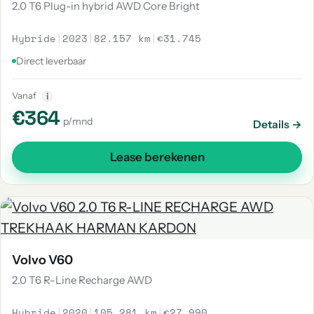
2.0 T6 Plug-in hybrid AWD Core Bright
Hybride
|
2023
|
82.157 km
|
€31.745
Direct leverbaar
Vanaf
i
€364
p/mnd
Details →
Lease berekenen
Volvo V60
2.0 T6 R-Line Recharge AWD
Hybride
|
2020
|
105.281 km
|
€27.990