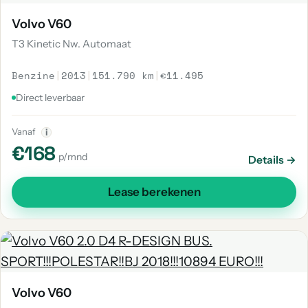
Volvo V60
T3 Kinetic Nw. Automaat
Benzine
|
2013
|
151.790 km
|
€11.495
Direct leverbaar
Vanaf
i
€168
p/mnd
Details →
Lease berekenen
Volvo V60