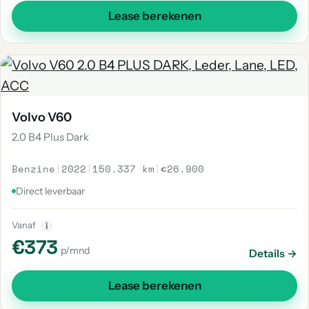
Lease berekenen
Volvo V60
2.0 B4 Plus Dark
Benzine
|
2022
|
150.337 km
|
€26.900
Direct leverbaar
Vanaf
i
€373
p/mnd
Details →
Lease berekenen