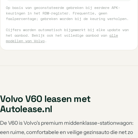
Op basis van geconstateerde gebreken bij eerdere APK-
keuringen in het RDW-register. Frequentie, geen
faalpercentage; gebreken worden bij de keuring verholpen.
Cijfers worden automatisch bijgewerkt bij elke update van
het aanbod. Bekijk ook het volledige aanbod van
alle
modellen van Volvo
.
Volvo V60 leasen met
Autolease.nl
De V60 is Volvo's premium middenklasse-stationwagon:
een ruime, comfortabele en veilige gezinsauto die net zo