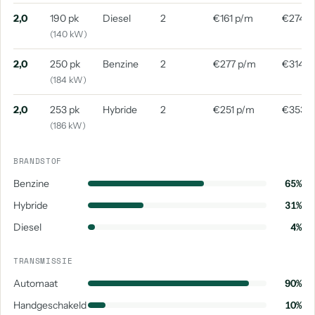
2,0
190 pk
Diesel
2
€161 p/m
€274 p
(140 kW)
2,0
250 pk
Benzine
2
€277 p/m
€314 p
(184 kW)
2,0
253 pk
Hybride
2
€251 p/m
€353 
(186 kW)
BRANDSTOF
Benzine
65%
Hybride
31%
Diesel
4%
TRANSMISSIE
Automaat
90%
Handgeschakeld
10%