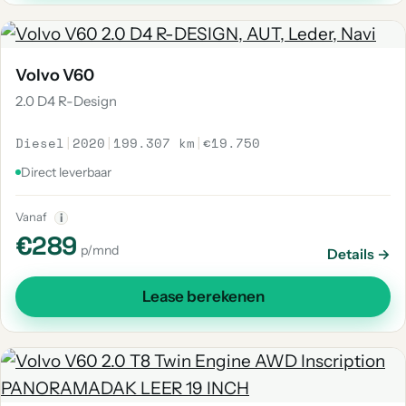
Volvo V60
2.0 D4 R-Design
Diesel
|
2020
|
199.307 km
|
€19.750
Direct leverbaar
Vanaf
i
€289
p/mnd
Details →
Lease berekenen