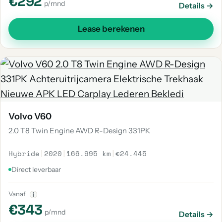
€292
p/mnd
Details →
Lease berekenen
Volvo V60
2.0 T8 Twin Engine AWD R-Design 331PK
Hybride
|
2020
|
166.995 km
|
€24.445
Direct leverbaar
Vanaf
i
€343
p/mnd
Details →