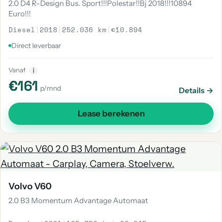
2.0 D4 R-Design Bus. Sport!!!Polestar!!Bj 2018!!!10894
Euro!!!
Diesel
|
2018
|
252.036 km
|
€10.894
Direct leverbaar
Vanaf
i
€161
p/mnd
Details →
Lease berekenen
Volvo V60
2.0 B3 Momentum Advantage Automaat