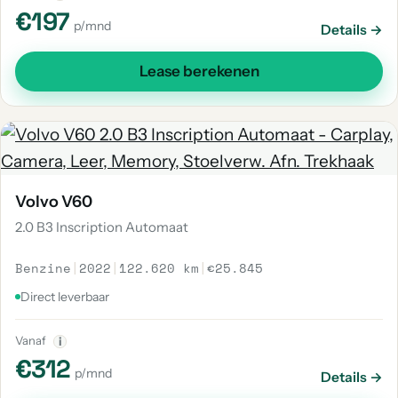
€197
p/mnd
Details →
Lease berekenen
Volvo V60
2.0 B3 Inscription Automaat
Benzine
|
2022
|
122.620 km
|
€25.845
Direct leverbaar
Vanaf
i
€312
p/mnd
Details →