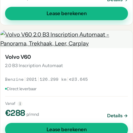
Lease berekenen
Volvo V60
2.0 B3 Inscription Automaat
Benzine
|
2021
|
126.299 km
|
€23.645
Direct leverbaar
Vanaf
i
€288
p/mnd
Details →
Lease berekenen