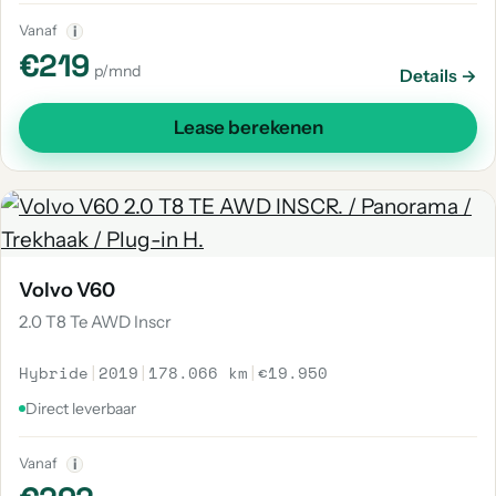
Vanaf
i
€219
p/mnd
Details →
Lease berekenen
Volvo V60
2.0 T8 Te AWD Inscr
Hybride
|
2019
|
178.066 km
|
€19.950
Direct leverbaar
Vanaf
i