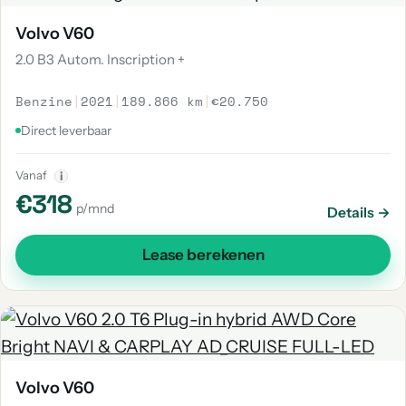
Volvo V60
2.0 B3 Autom. Inscription +
Benzine
|
2021
|
189.866 km
|
€20.750
Direct leverbaar
Vanaf
i
€318
p/mnd
Details →
Lease berekenen
Volvo V60