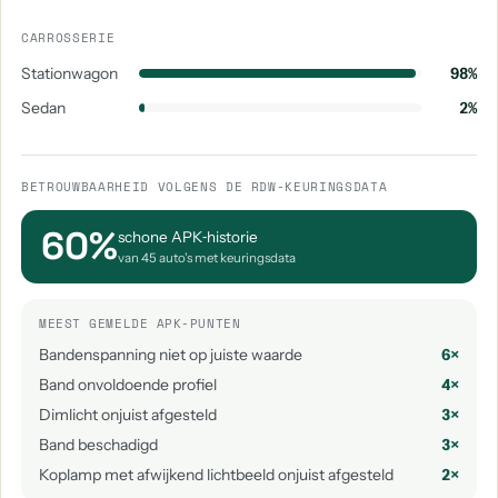
CARROSSERIE
Stationwagon
98%
Sedan
2%
BETROUWBAARHEID VOLGENS DE RDW-KEURINGSDATA
60%
schone APK‑historie
van 45 auto's met keuringsdata
MEEST GEMELDE APK-PUNTEN
Bandenspanning niet op juiste waarde
6×
Band onvoldoende profiel
4×
Dimlicht onjuist afgesteld
3×
Band beschadigd
3×
Koplamp met afwijkend lichtbeeld onjuist afgesteld
2×