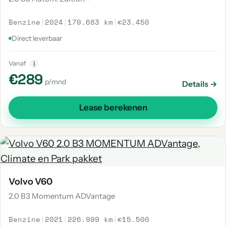
Benzine
|
2024
|
179.683 km
|
€23.450
Direct leverbaar
Vanaf
i
€289
p/mnd
Details →
Lease berekenen
Volvo V60
2.0 B3 Momentum ADVantage
Benzine
|
2021
|
226.999 km
|
€15.500