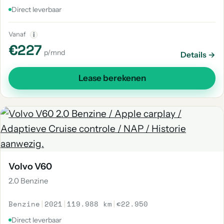
Direct leverbaar
Vanaf
i
€227
p/mnd
Details →
Lease berekenen
Volvo V60
2.0 Benzine
Benzine
|
2021
|
119.988 km
|
€22.950
Direct leverbaar