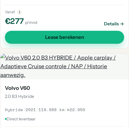
Vanaf
i
€277
p/mnd
Details →
Lease berekenen
Volvo V60
2.0 B3 Hybride
Hybride
|
2021
|
119.988 km
|
€22.950
Direct leverbaar