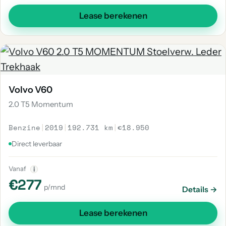
Lease berekenen
Volvo V60
2.0 T5 Momentum
Benzine
|
2019
|
192.731 km
|
€18.950
Direct leverbaar
Vanaf
i
€277
p/mnd
Details →
Lease berekenen