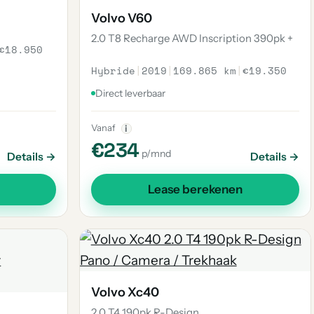
Volvo V60
2.0 T8 Recharge AWD Inscription 390pk +
€18.950
Hybride
|
2019
|
169.865 km
|
€19.350
Direct leverbaar
Vanaf
i
€234
p/mnd
Details →
Details →
Lease berekenen
Volvo Xc40
2.0 T4 190pk R-Design