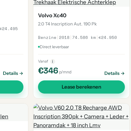
Volvo Xc40
2.0 T4 Inscription Aut. 190 Pk
€24.495
Benzine
|
2018
|
74.586 km
|
€24.950
Direct leverbaar
Vanaf
i
€346
p/mnd
Details →
Details →
Lease berekenen