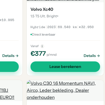
Volvo Xc40
1.5 T5 Ult. Bright+
€10.995
Hybride
|
2023
|
69.540 km
|
€32.950
Direct leverbaar
Vanaf
i
€377
p/mnd
Details →
Details →
Lease berekenen