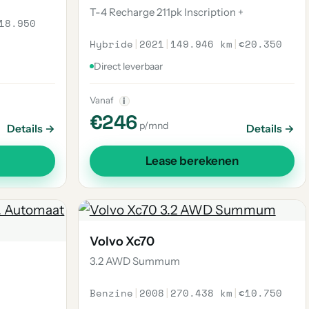
T-4 Recharge 211pk Inscription +
18.950
Hybride
|
2021
|
149.946 km
|
€20.350
Direct leverbaar
Vanaf
i
€246
p/mnd
Details →
Details →
Lease berekenen
Volvo Xc70
3.2 AWD Summum
Benzine
|
2008
|
270.438 km
|
€10.750