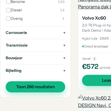
149
Benzine
2
Ex30
14
Diesel
1
480
Volvo Xc60
1
Overig
1
V90 Cross Country
2.0 T6 Plug-in 
Dark Demo ! Ada
1
244
Carrosserie
Hybride
|
2025
|
1
Xc70
Transmissie
Direct leverbaar
1
C40
1
Ex40
Bouwjaar
Vanaf
i
1
€572
1800
p/mnd
Bijtelling
1
S90
Lea
1
940
Toon 266 resultaten
1
850