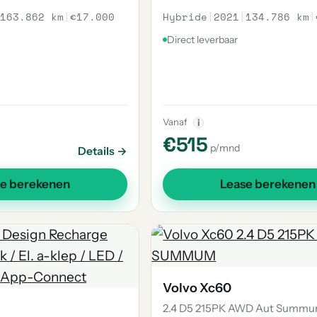
163.862 km
|
€17.000
Hybride
|
2021
|
134.786 km
|
Direct leverbaar
Vanaf
i
€515
p/mnd
Details →
se berekenen
Lease berekenen
Volvo Xc60
2.4 D5 215PK AWD Aut Summ