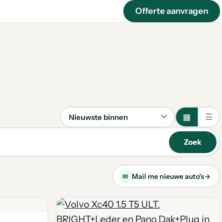
Offerte aanvragen
▦
☰
Sorteren
Zoek
Mail me nieuwe auto's
→
✉