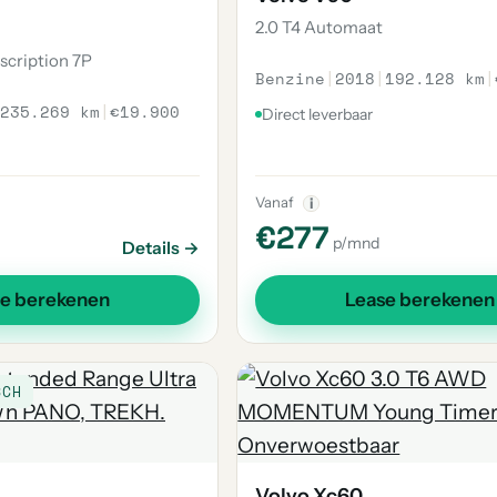
2.0 T4 Automaat
scription 7P
Benzine
|
2018
|
192.128 km
|
235.269 km
|
€19.900
Direct leverbaar
Vanaf
i
€277
p/mnd
Details →
se berekenen
Lease berekenen
SCH
Volvo Xc60