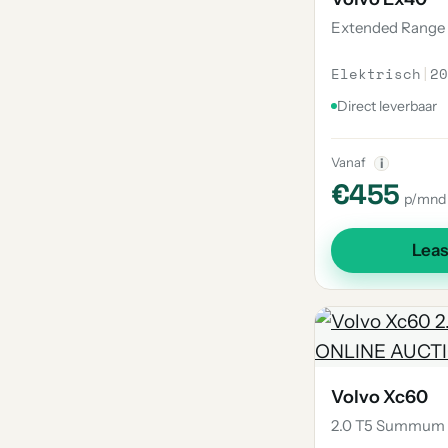
Extended Range 
Elektrisch
|
20
Direct leverbaar
Vanaf
i
€455
p/mnd
Lea
Volvo Xc60
2.0 T5 Summum -