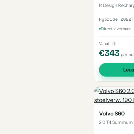
R Design Rechar
Hybride
|
2022
|
Direct leverbaar
Vanaf
i
€343
p/mnd
Lea
Volvo S60
2.0 T4 Summum