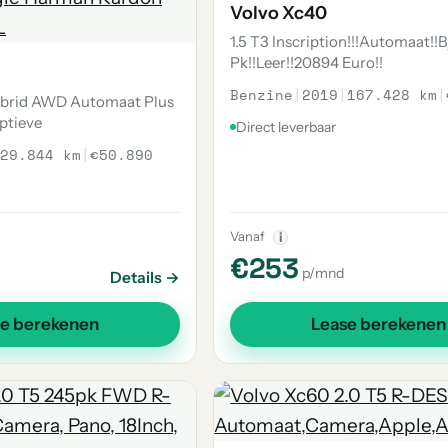
Volvo Xc40
1.5 T3 Inscription!!!Automaat!!B
Pk!!Leer!!20894 Euro!!
Benzine
|
2019
|
167.428 km
|
hybrid AWD Automaat Plus
ptieve
Direct leverbaar
29.844 km
|
€50.890
Vanaf
i
€253
p/mnd
Details →
se berekenen
Lease berekenen