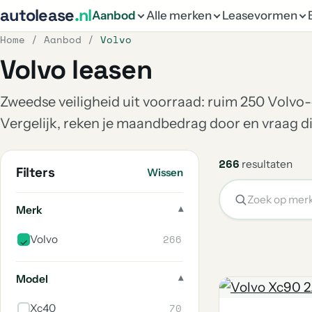
autolease
.nl
Aanbod
Alle merken
Leasevormen
Home
/
Aanbod
/
Volvo
Volvo leasen
Zweedse veiligheid uit voorraad: ruim 250 Volv
Vergelijk, reken je maandbedrag door en vraag di
266
resultaten
Filters
Wissen
Merk
266
Volvo
Model
70
Xc40