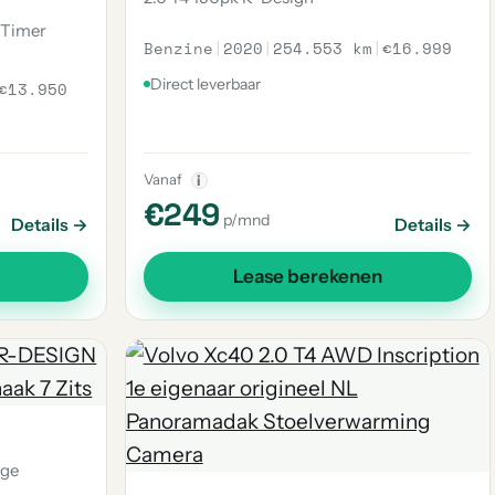
 Timer
Benzine
|
2020
|
254.553 km
|
€16.999
Direct leverbaar
€13.950
Vanaf
i
€249
p/mnd
Details →
Details →
Lease berekenen
nge