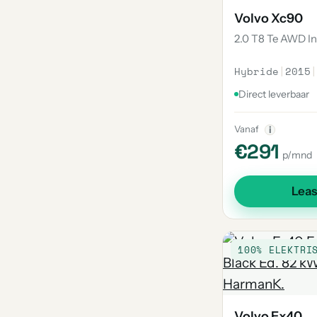
Volvo Xc90
2.0 T8 Te AWD In
Hybride
|
2015
|
Direct leverbaar
Vanaf
i
€291
p/mnd
Lea
100% ELEKTRI
Volvo Ex40