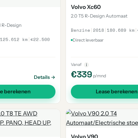
Volvo Xc60
2.0 T5 R-Design Automaat
d R-Design
Benzine
|
2018
|
180.689 km
|
125.612 km
|
€22.500
Direct leverbaar
Vanaf
i
€339
p/mnd
Details →
se berekenen
Lease berekenen
Volvo V90