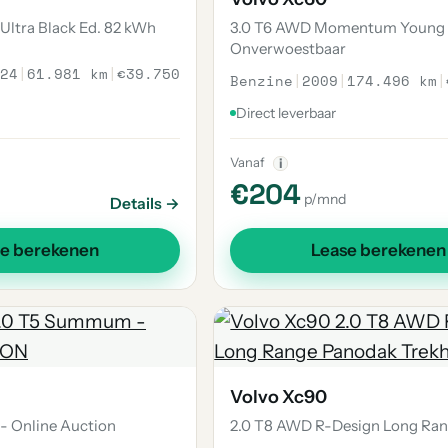
Ultra Black Ed. 82 kWh
3.0 T6 AWD Momentum Young
Onverwoestbaar
24
|
61.981 km
|
€39.750
Benzine
|
2009
|
174.496 km
|
Direct leverbaar
Vanaf
i
€204
p/mnd
Details →
se berekenen
Lease berekenen
Volvo Xc90
 Online Auction
2.0 T8 AWD R-Design Long Ra