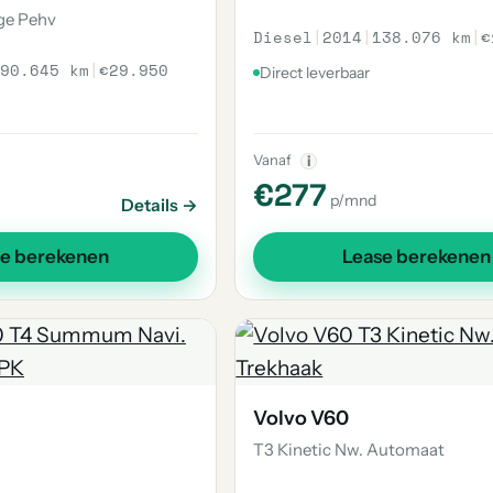
ge Pehv
Diesel
|
2014
|
138.076 km
|
€
90.645 km
|
€29.950
Direct leverbaar
Vanaf
i
€277
p/mnd
Details →
se berekenen
Lease berekenen
Volvo V60
T3 Kinetic Nw. Automaat