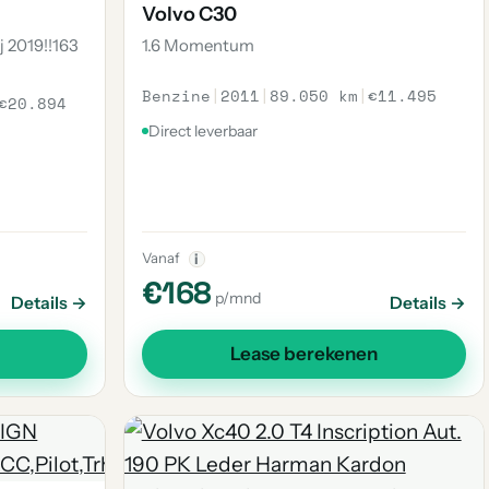
Volvo C30
j 2019!!163
1.6 Momentum
Benzine
|
2011
|
89.050 km
|
€11.495
€20.894
Direct leverbaar
Vanaf
i
€168
p/mnd
Details →
Details →
Lease berekenen