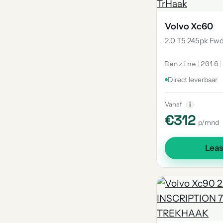
Volvo Xc60
2.0 T5 245pk Fw
Benzine
|
2016
|
Direct leverbaar
Vanaf
i
€312
p/mnd
Lea