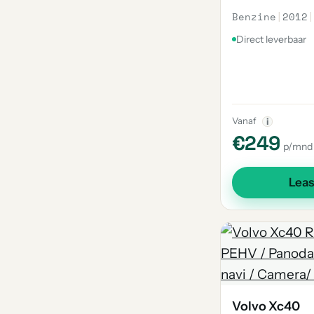
Benzine
|
2012
|
Direct leverbaar
Vanaf
i
€249
p/mnd
Lea
Volvo Xc40