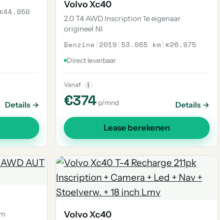
Volvo Xc40
€44.950
2.0 T4 AWD Inscription 1e eigenaar
origineel Nl
Benzine
|
2019
|
53.065 km
|
€26.975
Direct leverbaar
Vanaf
i
€374
p/mnd
Details →
Details →
Lease berekenen
um
Volvo Xc40