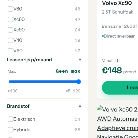
Volvo Xc90
48
V60
2.5T Schuifdak
42
Xc60
Benzine
|
2006
|
24
Xc90
Direct leverbaar
19
V40
17
V90
Leaseprijs p/maand
11
Vanaf
V70
i
€148
Geen max
5
S60
Max.
p/mnd
5
V40 Cross Country
Lea
€100
€5.129
4
C70
3
242
Brandstof
2
C30
14
Elektrisch
2
240
88
Hybride
2
S80