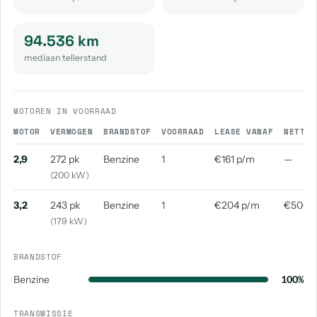
94.536 km
mediaan tellerstand
MOTOREN IN VOORRAAD
MOTOR
VERMOGEN
BRANDSTOF
VOORRAAD
LEASE VANAF
NETTO 
2,9
272 pk
Benzine
1
€161 p/m
—
(200 kW)
3,2
243 pk
Benzine
1
€204 p/m
€506 
(179 kW)
BRANDSTOF
Benzine
100%
TRANSMISSIE