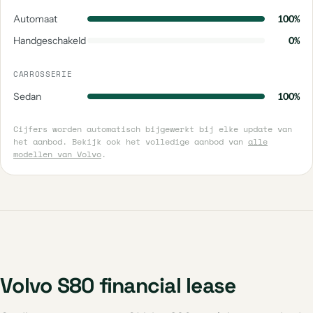
Automaat
100%
Handgeschakeld
0%
CARROSSERIE
Sedan
100%
Cijfers worden automatisch bijgewerkt bij elke update van
het aanbod. Bekijk ook het volledige aanbod van
alle
modellen van Volvo
.
Volvo S80 financial lease