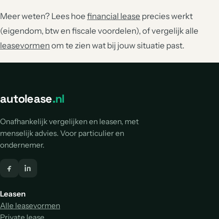
Meer weten? Lees hoe
financial lease
precies werkt
(eigendom, btw en fiscale voordelen), of vergelijk alle
leasevormen
om te zien wat bij jouw situatie past.
autolease
.nl
Onafhankelijk vergelijken en leasen, met
menselijk advies. Voor particulier en
ondernemer.
Leasen
Alle leasevormen
Private lease