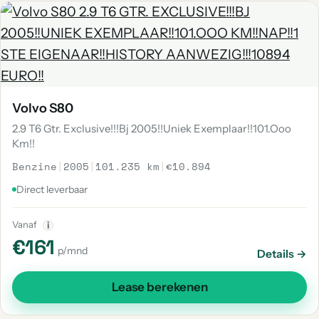
Volvo S80
2.9 T6 Gtr. Exclusive!!!Bj 2005!!Uniek Exemplaar!!101.Ooo
Km!!
Benzine
|
2005
|
101.235 km
|
€10.894
Direct leverbaar
Vanaf
i
€161
p/mnd
Details →
Lease berekenen