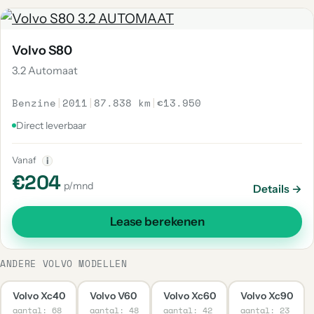
Volvo S80
3.2 Automaat
Benzine
|
2011
|
87.838 km
|
€13.950
Direct leverbaar
Vanaf
i
€204
p/mnd
Details →
Lease berekenen
ANDERE VOLVO MODELLEN
Volvo Xc40
Volvo V60
Volvo Xc60
Volvo Xc90
aantal: 68
aantal: 48
aantal: 42
aantal: 23