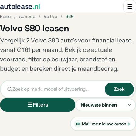
autolease
.nl
☰
Home
/
Aanbod
/
Volvo
/
S80
Volvo S80 leasen
Vergelijk 2 Volvo S80 auto's voor financial lease,
vanaf € 161 per maand. Bekijk de actuele
voorraad, filter op bouwjaar, brandstof en
budget en bereken direct je maandbedrag.
Zoek
☰ Filters
Sorteren
Mail me nieuwe auto's
→
✉