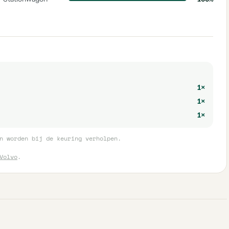
1×
1×
1×
n worden bij de keuring verholpen.
Volvo
.