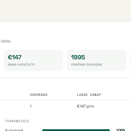
-data.
€147
1995
lease vanaf p/m
mediaan bouwjaar
VOORRAAD
LEASE VANAF
1
€147 p/m
TRANSMISSIE
Automaat
100%