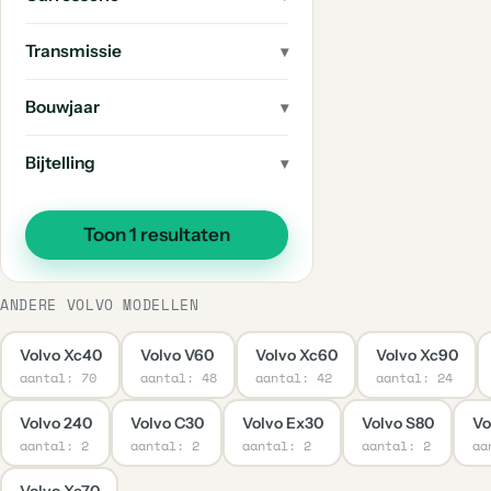
2
Ex30
Transmissie
1
480
1
V90 Cross Country
Bouwjaar
1
244
Bijtelling
1
Xc70
1
C40
Toon 1 resultaten
1
Ex40
1
1800
ANDERE VOLVO MODELLEN
1
S90
Volvo Xc40
Volvo V60
Volvo Xc60
Volvo Xc90
1
940
aantal: 70
aantal: 48
aantal: 42
aantal: 24
1
850
Volvo 240
Volvo C30
Volvo Ex30
Volvo S80
Vo
aantal: 2
aantal: 2
aantal: 2
aantal: 2
aa
Volvo Xc70