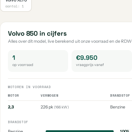
aantal: 1
Volvo 850 in cijfers
Alles over dít model, live berekend uit onze voorraad en de RDW
1
€9.950
op voorraad
vraagprijs vanaf
MOTOREN IN VOORRAAD
MOTOR
VERMOGEN
BRANDSTOF
2,3
226 pk
Benzine
(166 kW)
BRANDSTOF
Benzine
100%