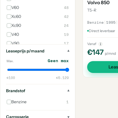
Volvo 850
48
V60
T5-R
42
Xc60
Benzine
|
1995
|
24
Xc90
Direct leverbaar
19
V40
17
V90
Vanaf
i
€147
Leaseprijs p/maand
11
V70
p/mnd
Geen max
5
S60
Max.
Lea
5
V40 Cross Country
€100
€5.129
4
C70
3
242
Brandstof
2
C30
1
Benzine
2
240
2
S80
Carrosserie