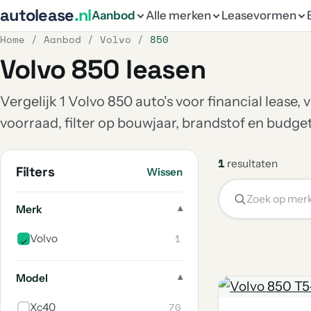
autolease
.nl
Aanbod
Alle merken
Leasevormen
Home
/
Aanbod
/
Volvo
/
850
Volvo 850 leasen
Vergelijk 1 Volvo 850 auto's voor financial lease,
voorraad, filter op bouwjaar, brandstof en budg
1
resultaten
Filters
Wissen
Merk
1
Volvo
Model
70
Xc40