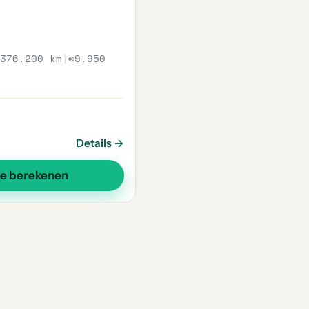
376.200 km
|
€9.950
Details →
se berekenen