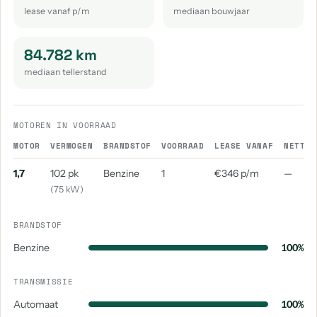
lease vanaf p/m
mediaan bouwjaar
84.782 km
mediaan tellerstand
MOTOREN IN VOORRAAD
MOTOR
VERMOGEN
BRANDSTOF
VOORRAAD
LEASE VANAF
NETTO 
1,7
102 pk
Benzine
1
€346 p/m
—
(75 kW)
BRANDSTOF
Benzine
100%
TRANSMISSIE
Automaat
100%