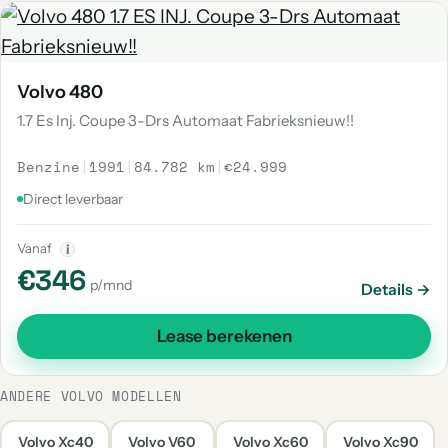
Volvo 480
1.7 Es Inj. Coupe 3-Drs Automaat Fabrieksnieuw!!
Benzine
|
1991
|
84.782 km
|
€24.999
Direct leverbaar
Vanaf
i
€346
p/mnd
Details →
Lease berekenen
ANDERE VOLVO MODELLEN
Volvo Xc40
Volvo V60
Volvo Xc60
Volvo Xc90