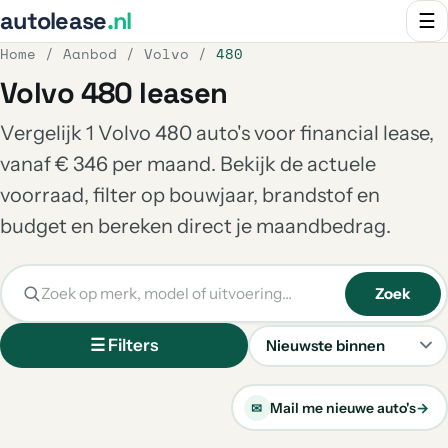
autolease
.nl
☰
Home
/
Aanbod
/
Volvo
/
480
Volvo 480 leasen
Vergelijk 1 Volvo 480 auto's voor financial lease,
vanaf € 346 per maand. Bekijk de actuele
voorraad, filter op bouwjaar, brandstof en
budget en bereken direct je maandbedrag.
Zoek
☰ Filters
Sorteren
Mail me nieuwe auto's
→
✉