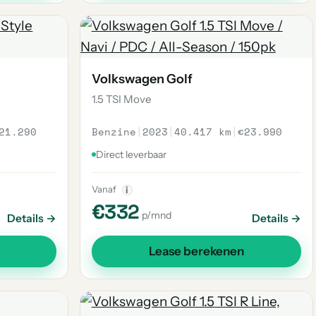
Volkswagen Golf
1.5 TSI Move
21.290
Benzine
|
2023
|
40.417 km
|
€23.990
Direct leverbaar
Vanaf
i
€332
p/mnd
Details →
Details →
Lease berekenen