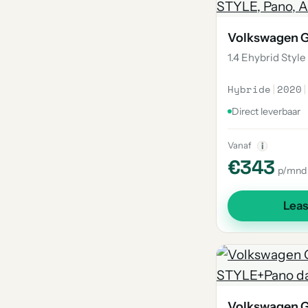
Volkswagen G
1.4 Ehybrid Style
Hybride
|
2020
|
Direct leverbaar
Vanaf
i
€343
p/mnd
Lea
Volkswagen G