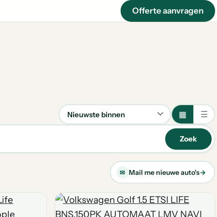
Offerte aanvragen
▦
☰
Sorteren
Zoek
Mail me nieuwe auto's
→
✉