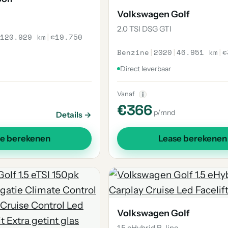
Volkswagen Golf
2.0 TSI DSG GTI
120.929 km
|
€19.750
Benzine
|
2020
|
46.951 km
|
€
Direct leverbaar
Vanaf
i
€366
p/mnd
Details →
se berekenen
Lease berekenen
Volkswagen Golf
1.5 eHybrid R-line