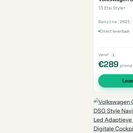
1.5 Etsi Style+
Benzine
|
2021
|
Direct leverbaar
Vanaf
i
€289
p/mnd
Lea