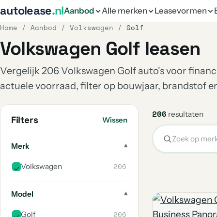
autolease
.nl
Aanbod
Alle merken
Leasevormen
Home
/
Aanbod
/
Volkswagen
/
Golf
Volkswagen Golf leasen
Vergelijk 206 Volkswagen Golf auto's voor financi
actuele voorraad, filter op bouwjaar, brandstof 
206
resultaten
Filters
Wissen
Merk
206
Volkswagen
Model
206
Golf