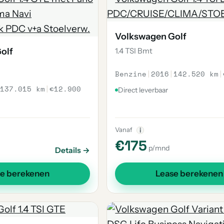
Volkswagen Golf
olf
1.4 TSI Bmt
Benzine
|
2016
|
142.520 km
|
137.015 km
|
€12.900
Direct leverbaar
Vanaf
i
€175
p/mnd
Details →
se berekenen
Lease berekenen