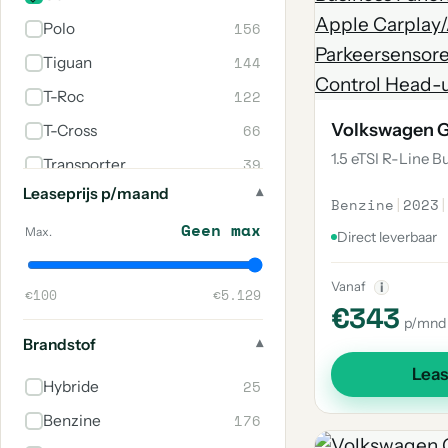
156
Polo
144
Tiguan
122
T-Roc
Volkswagen G
66
T-Cross
1.5 eTSI R-Line B
39
Transporter
Leaseprijs p/maand
37
Caddy
Benzine
|
2023
|
Geen max
31
Taigo
Max.
Direct leverbaar
30
Up
Vanaf
i
€100
€5.129
22
Caddy Maxi
€343
p/mnd
20
Golf Sportsvan
Brandstof
18
Passat
Lea
25
Hybride
17
Passat Variant
176
Benzine
14
Tayron