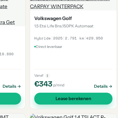
Volkswagen Golf
1.5 Etsi Life Bns.150PK Automaat
Hybride
|
2025
|
2.791 km
|
€29.950
Direct leverbaar
19.890
Vanaf
i
€343
p/mnd
Details →
Details →
Lease berekenen