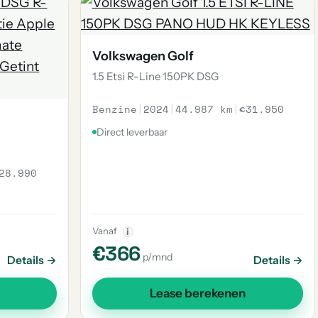
Volkswagen Golf
1.5 Etsi R-Line 150PK DSG
Benzine
|
2024
|
44.987 km
|
€31.950
Direct leverbaar
28.990
Vanaf
i
€366
p/mnd
Details →
Details →
Lease berekenen