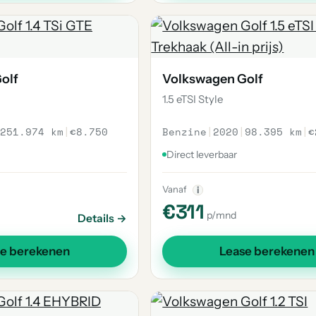
olf
Volkswagen Golf
1.5 eTSI Style
251.974 km
|
€8.750
Benzine
|
2020
|
98.395 km
|
€
Direct leverbaar
Vanaf
i
€311
p/mnd
Details →
se berekenen
Lease berekenen