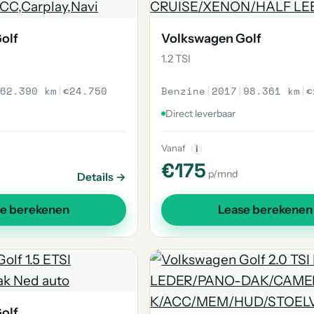
olf
Volkswagen Golf
1.2 TSI
62.390 km
|
€24.750
Benzine
|
2017
|
98.361 km
|
€
Direct leverbaar
Vanaf
i
€175
p/mnd
Details →
se berekenen
Lease berekenen
olf