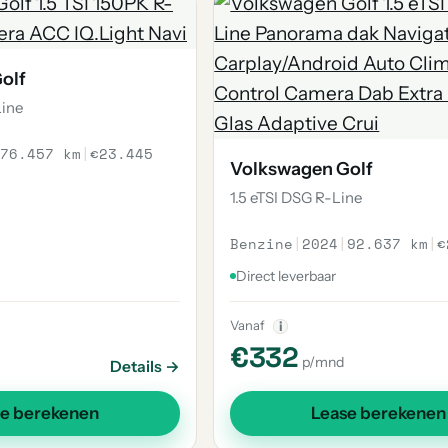
olf
Line
76.457 km
|
€23.445
Volkswagen Golf
1.5 eTSI DSG R-Line
Benzine
|
2024
|
92.637 km
|
€
Direct leverbaar
Vanaf
i
€332
p/mnd
Details →
se berekenen
Lease berekenen