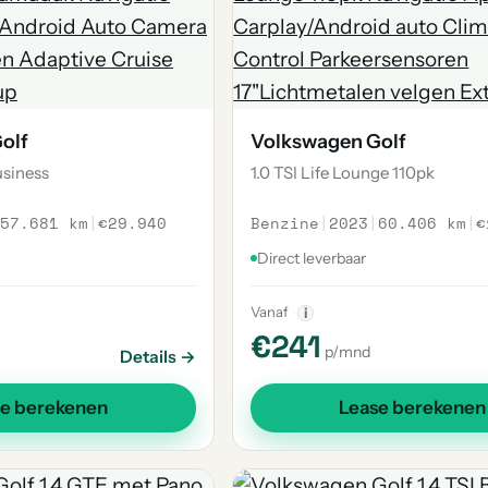
olf
Volkswagen Golf
usiness
1.0 TSI Life Lounge 110pk
57.681 km
|
€29.940
Benzine
|
2023
|
60.406 km
|
€
Direct leverbaar
Vanaf
i
€241
p/mnd
Details →
se berekenen
Lease berekenen