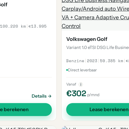
olf
100.220 km
|
€13.995
Volkswagen Golf
Variant 1.0 eTSI DSG Life Busine
Benzine
|
2023
|
59.385 km
|
€
Direct leverbaar
Vanaf
i
€302
p/mnd
Details →
se berekenen
Lease berekenen