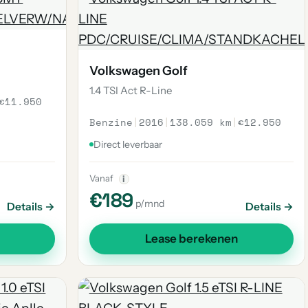
Volkswagen Golf
1.4 TSI Act R-Line
€11.950
Benzine
|
2016
|
138.059 km
|
€12.950
Direct leverbaar
Vanaf
i
€189
p/mnd
Details →
Details →
Lease berekenen