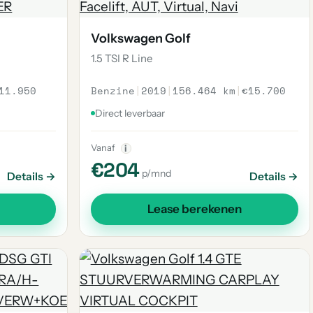
Volkswagen Golf
1.5 TSI R Line
11.950
Benzine
|
2019
|
156.464 km
|
€15.700
Direct leverbaar
Vanaf
i
€204
p/mnd
Details →
Details →
Lease berekenen