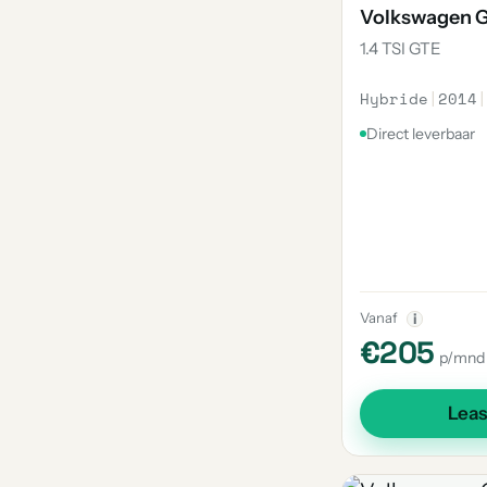
Volkswagen G
2
E-Up
1.4 TSI GTE
2
Multivan
2
Overige
Hybride
|
2014
|
2
Cc
Direct leverbaar
2
Scirocco
2
Arteon Shooting Brake
1
Sharan
1
181
1
Jetta
Vanaf
i
€205
1
Id. Buzz Cargo
p/mnd
1
Id. Buzz
Lea
1
Amarok
1
Crosspolo