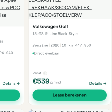
Volkswagen Golf
1.5 eTSI R-Line Black-Style
ss
Benzine
|
2026
|
10 km
|
€47.950
24.940
Direct leverbaar
Vanaf
i
€539
p/mnd
Details →
Details →
Lease berekenen