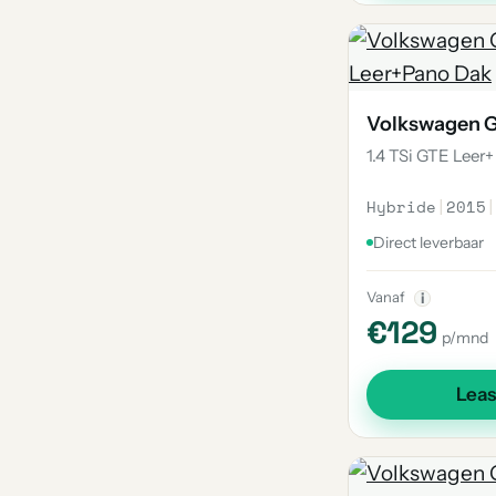
Volkswagen G
1.4 TSi GTE Leer+
Hybride
|
2015
|
Direct leverbaar
Vanaf
i
€129
p/mnd
Lea