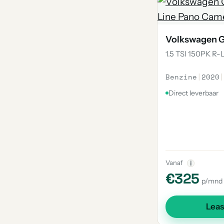
Volkswagen G
1.5 TSI 150PK R-
Benzine
|
2020
|
Direct leverbaar
Vanaf
i
€325
p/mnd
Lea