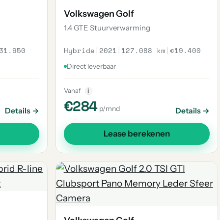
Volkswagen Golf
1.4 GTE Stuurverwarming
31.950
Hybride
|
2021
|
127.088 km
|
€19.400
Direct leverbaar
Vanaf
i
€284
p/mnd
Details →
Details →
Lease berekenen