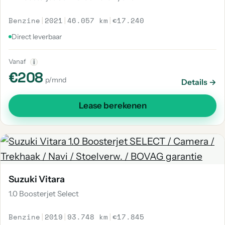
Benzine
|
2021
|
46.057 km
|
€17.240
Direct leverbaar
Vanaf
i
€208
p/mnd
Details →
Lease berekenen
Suzuki Vitara
1.0 Boosterjet Select
Benzine
|
2019
|
93.748 km
|
€17.845