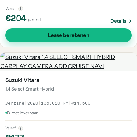
Vanaf
i
€204
p/mnd
Details →
Lease berekenen
Suzuki Vitara
1.4 Select Smart Hybrid
Benzine
|
2020
|
135.010 km
|
€14.600
Direct leverbaar
Vanaf
i