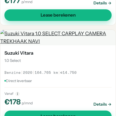
€177
p/mnd
Details →
Lease berekenen
Suzuki Vitara
1.0 Select
Benzine
|
2020
|
164.765 km
|
€14.750
Direct leverbaar
Vanaf
i
€178
p/mnd
Details →