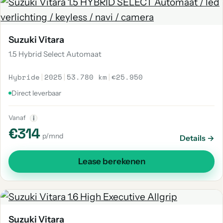
Suzuki Vitara
1.5 Hybrid Select Automaat
Hybride
|
2025
|
53.780 km
|
€25.950
Direct leverbaar
Vanaf
i
€314
p/mnd
Details →
Lease berekenen
Suzuki Vitara