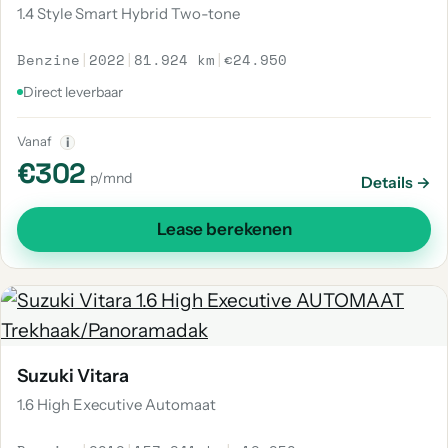
1.4 Style Smart Hybrid Two-tone
Benzine
|
2022
|
81.924 km
|
€24.950
Direct leverbaar
Vanaf
i
€302
p/mnd
Details →
Lease berekenen
Suzuki Vitara
1.6 High Executive Automaat