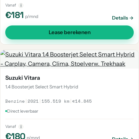
Vanaf
i
€181
p/mnd
Details →
Lease berekenen
Suzuki Vitara
1.4 Boosterjet Select Smart Hybrid
Benzine
|
2021
|
155.519 km
|
€14.845
Direct leverbaar
Vanaf
i
€180
p/mnd