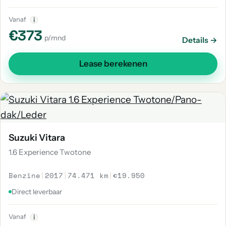
Vanaf
i
€373
p/mnd
Details →
Lease berekenen
Suzuki Vitara
1.6 Experience Twotone
Benzine
|
2017
|
74.471 km
|
€19.950
Direct leverbaar
Vanaf
i