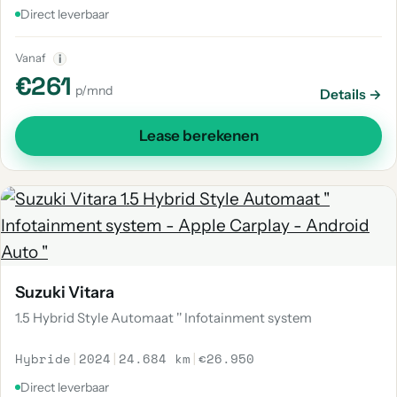
Direct leverbaar
Vanaf
i
€261
p/mnd
Details →
Lease berekenen
Suzuki Vitara
1.5 Hybrid Style Automaat '' Infotainment system
Hybride
|
2024
|
24.684 km
|
€26.950
Direct leverbaar