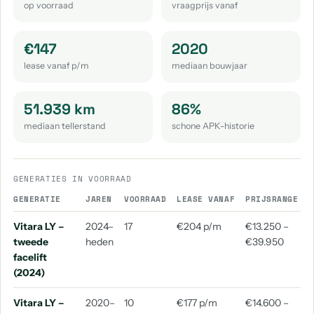
op voorraad
vraagprijs vanaf
€147
2020
lease vanaf p/m
mediaan bouwjaar
51.939 km
86%
mediaan tellerstand
schone APK-historie
GENERATIES IN VOORRAAD
GENERATIE
JAREN
VOORRAAD
LEASE VANAF
PRIJSRANGE
M
Vitara LY –
2024–
17
€204 p/m
€13.250 –
tweede
heden
€39.950
facelift
(2024)
Vitara LY –
2020–
10
€177 p/m
€14.600 –
2