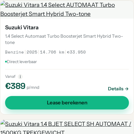
Suzuki Vitara
1.4 Select Automaat Turbo Boosterjet Smart Hybrid Two-
tone
Benzine
|
2025
|
14.706 km
|
€33.950
Direct leverbaar
Vanaf
i
€389
p/mnd
Details →
Lease berekenen