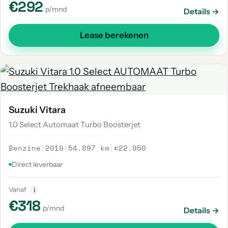
€292
p/mnd
Details →
Lease berekenen
Suzuki Vitara
1.0 Select Automaat Turbo Boosterjet
Benzine
|
2019
|
54.897 km
|
€22.950
Direct leverbaar
Vanaf
i
€318
p/mnd
Details →