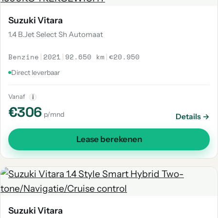
Suzuki Vitara
1.4 B.Jet Select Sh Automaat
Benzine
|
2021
|
92.650 km
|
€20.950
Direct leverbaar
Vanaf
i
€306
p/mnd
Details →
Lease berekenen
Suzuki Vitara