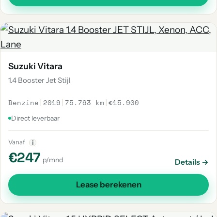
Suzuki Vitara
1.4 Booster Jet Stijl
Benzine
|
2019
|
75.763 km
|
€15.900
Direct leverbaar
Vanaf
i
€247
p/mnd
Details →
Lease berekenen