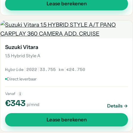
Lease berekenen
Suzuki Vitara
1.5 Hybrid Style A
Hybride
|
2022
|
33.755 km
|
€24.750
Direct leverbaar
Vanaf
i
€343
p/mnd
Details →
Lease berekenen