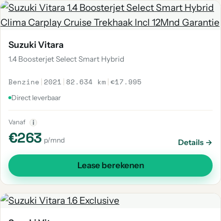
Suzuki Vitara
1.4 Boosterjet Select Smart Hybrid
Benzine
|
2021
|
82.634 km
|
€17.995
Direct leverbaar
Vanaf
i
€263
p/mnd
Details →
Lease berekenen