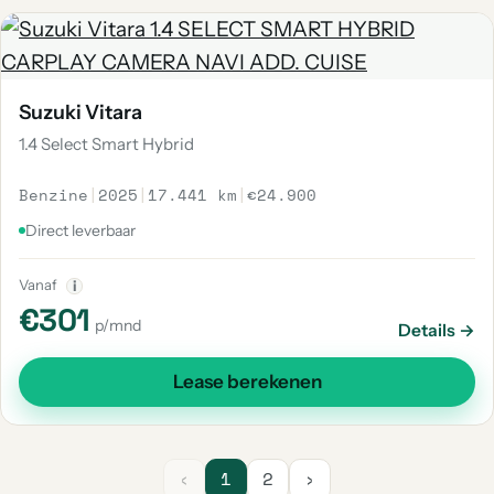
Suzuki Vitara
1.4 Select Smart Hybrid
Benzine
|
2025
|
17.441 km
|
€24.900
Direct leverbaar
Vanaf
i
€301
p/mnd
Details →
Lease berekenen
‹
1
2
›