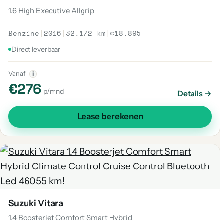
1.6 High Executive Allgrip
Benzine
|
2016
|
32.172 km
|
€18.895
Direct leverbaar
Vanaf
i
€276
p/mnd
Details →
Lease berekenen
Suzuki Vitara
1.4 Boosterjet Comfort Smart Hybrid