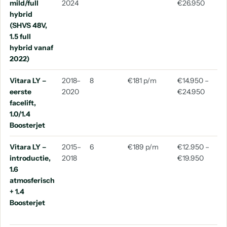
mild/full
2024
€26.950
hybrid
(SHVS 48V,
1.5 full
hybrid vanaf
2022)
Vitara LY –
2018–
8
€181 p/m
€14.950 –
2
eerste
2020
€24.950
facelift,
1.0/1.4
Boosterjet
Vitara LY –
2015–
6
€189 p/m
€12.950 –
2
introductie,
2018
€19.950
1.6
atmosferisch
+ 1.4
Boosterjet