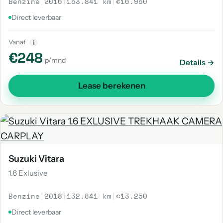
Benzine
|
2016
|
153.841 km
|
€16.950
Direct leverbaar
Vanaf
i
€248
p/mnd
Details →
Lease berekenen
Suzuki Vitara
1.6 Exlusive
Benzine
|
2018
|
132.841 km
|
€13.250
Direct leverbaar