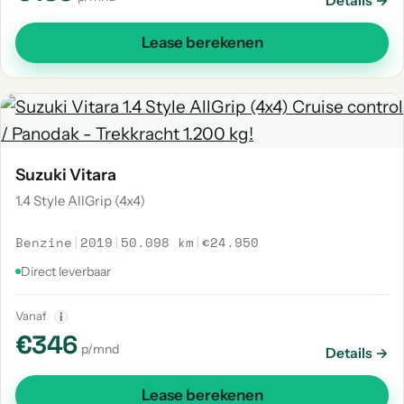
Details →
Lease berekenen
Suzuki Vitara
1.4 Style AllGrip (4x4)
Benzine
|
2019
|
50.098 km
|
€24.950
Direct leverbaar
Vanaf
i
€346
p/mnd
Details →
Lease berekenen