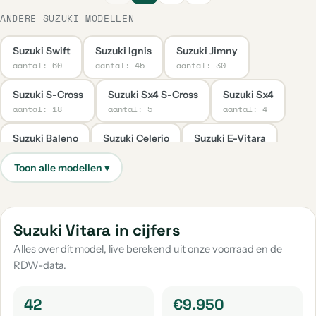
ANDERE SUZUKI MODELLEN
Suzuki Swift
Suzuki Ignis
Suzuki Jimny
aantal: 60
aantal: 45
aantal: 30
Suzuki S-Cross
Suzuki Sx4 S-Cross
Suzuki Sx4
aantal: 18
aantal: 5
aantal: 4
Suzuki Baleno
Suzuki Celerio
Suzuki E-Vitara
aantal: 3
aantal: 3
aantal: 3
Suzuki Swace
Suzuki Across
Suzuki Grand Vitara
aantal: 3
aantal: 2
aantal: 2
Suzuki Splash
Suzuki Overige
Suzuki Samurai
Suzuki Vitara in cijfers
aantal: 2
aantal: 1
aantal: 1
Alles over dít model, live berekend uit onze voorraad en de
RDW-data.
Suzuki Sj-413
aantal: 1
42
€9.950