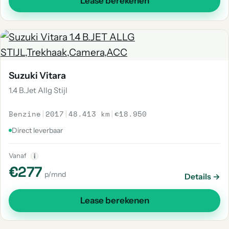
Lease berekenen
Suzuki Vitara
1.4 B.Jet Allg Stijl
Benzine
|
2017
|
48.413 km
|
€18.950
Direct leverbaar
Vanaf
i
€277
p/mnd
Details →
Lease berekenen