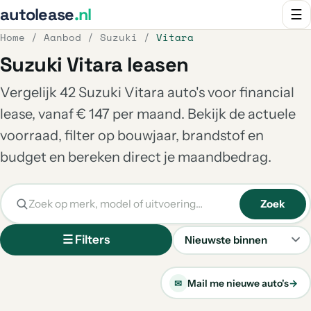
autolease
.nl
☰
Home
/
Aanbod
/
Suzuki
/
Vitara
Suzuki Vitara leasen
Vergelijk 42 Suzuki Vitara auto's voor financial
lease, vanaf € 147 per maand. Bekijk de actuele
voorraad, filter op bouwjaar, brandstof en
budget en bereken direct je maandbedrag.
Zoek
☰ Filters
Sorteren
Mail me nieuwe auto's
→
✉