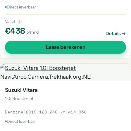
Direct leverbaar
Vanaf
i
€438
p/mnd
Details →
Lease berekenen
Suzuki Vitara
1.0i Boosterjet
Benzine
|
2019
|
128.240 km
|
€14.950
Direct leverbaar