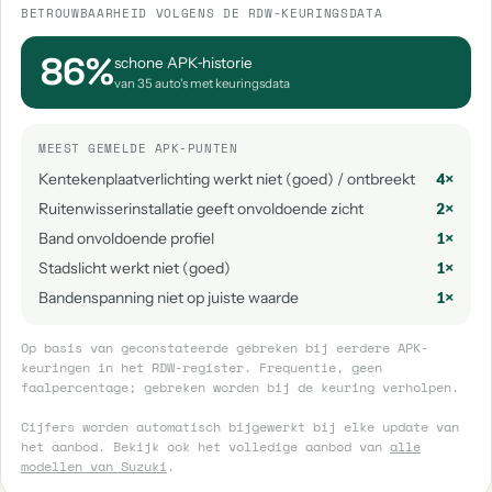
BETROUWBAARHEID VOLGENS DE RDW-KEURINGSDATA
86%
schone APK‑historie
van 35 auto's met keuringsdata
MEEST GEMELDE APK-PUNTEN
Kentekenplaatverlichting werkt niet (goed) / ontbreekt
4×
Ruitenwisserinstallatie geeft onvoldoende zicht
2×
Band onvoldoende profiel
1×
Stadslicht werkt niet (goed)
1×
Bandenspanning niet op juiste waarde
1×
Op basis van geconstateerde gebreken bij eerdere APK-
keuringen in het RDW-register. Frequentie, geen
faalpercentage; gebreken worden bij de keuring verholpen.
Cijfers worden automatisch bijgewerkt bij elke update van
het aanbod. Bekijk ook het volledige aanbod van
alle
modellen van Suzuki
.