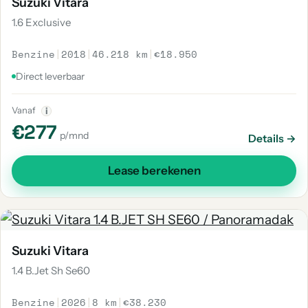
Suzuki Vitara
1.6 Exclusive
Benzine
|
2018
|
46.218 km
|
€18.950
Direct leverbaar
Vanaf
i
€277
p/mnd
Details →
Lease berekenen
Suzuki Vitara
1.4 B.Jet Sh Se60
Benzine
|
2026
|
8 km
|
€38.230