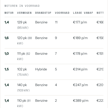
MOTOREN IN VOORRAAD
MOTOR
VERMOGEN
BRANDSTOF
VOORRAAD
LEASE VANAF
NETTO 
1,4
129 pk
Benzine
11
€177 p/m
€168 p
(95 kW)
1,6
120 pk
Benzine
9
€189 p/m
€158 p
(88
kW)
1,0
111 pk
Benzine
7
€178 p/m
€151 p
(82
kW)
1,5
102 pk
Hybride
5
€314 p/m
€213 p
(75 kW)
1,4
140 pk
Benzine
4
€247 p/m
€201 p
(103 kW)
1,4
110 pk
Benzine
2
€389 p/m
€223 
(81
kW)