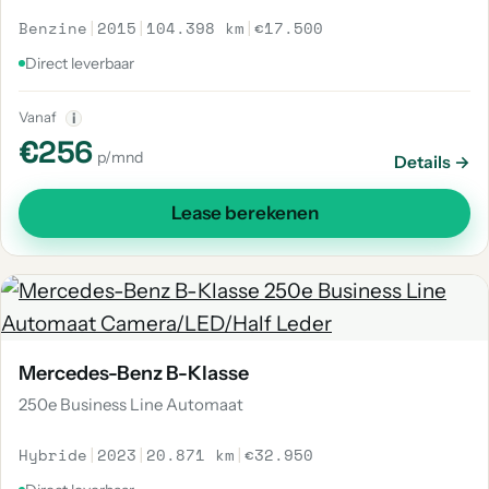
Benzine
|
2015
|
104.398 km
|
€17.500
Direct leverbaar
Vanaf
i
€256
p/mnd
Details →
Lease berekenen
Mercedes-Benz B-Klasse
250e Business Line Automaat
Hybride
|
2023
|
20.871 km
|
€32.950