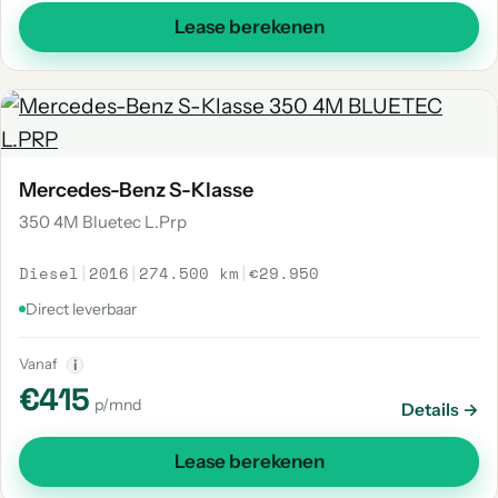
Lease berekenen
Mercedes-Benz S-Klasse
350 4M Bluetec L.Prp
Diesel
|
2016
|
274.500 km
|
€29.950
Direct leverbaar
Vanaf
i
€415
p/mnd
Details →
Lease berekenen