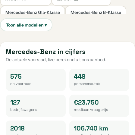
Mercedes-Benz Gla-Klasse
Mercedes-Benz B-Klasse
aantal: 39
aantal: 35
Mercedes-Benz Cla-Klasse
Mercedes-Benz E-Klasse
aantal: 34
aantal: 31
Mercedes-Benz Glc-Klasse
Mercedes-Benz Citan
Mercedes-Benz in cijfers
aantal: 30
aantal: 18
De actuele voorraad, live berekend uit ons aanbod.
Mercedes-Benz S-Klasse
Mercedes-Benz Sl-Klasse
aantal: 14
aantal: 13
575
448
op voorraad
personenauto's
Mercedes-Benz Gle-Klasse
Mercedes-Benz V-Klasse
aantal: 12
aantal: 12
127
€23.750
Mercedes-Benz G-Klasse
Mercedes-Benz Slk-Klasse
bedrijfswagens
mediaan vraagprijs
aantal: 11
aantal: 9
Mercedes-Benz Sl
Mercedes-Benz Eqe
2018
106.740 km
aantal: 8
aantal: 6