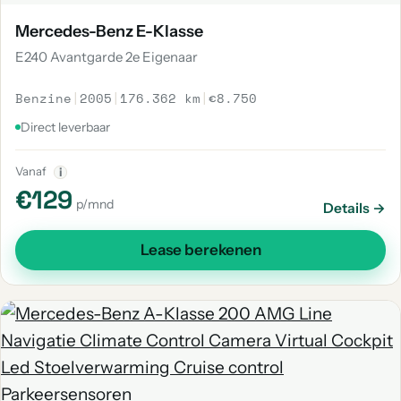
Mercedes-Benz E-Klasse
E240 Avantgarde 2e Eigenaar
Benzine
|
2005
|
176.362 km
|
€8.750
Direct leverbaar
Vanaf
i
€129
p/mnd
Details →
Lease berekenen