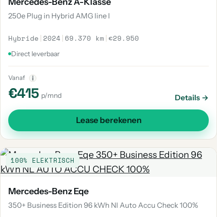
Mercedes-Benz A-Klasse
250e Plug in Hybrid AMG line I
Hybride
|
2024
|
69.370 km
|
€29.950
Direct leverbaar
Vanaf
i
€415
p/mnd
Details →
Lease berekenen
100% ELEKTRISCH
Mercedes-Benz Eqe
350+ Business Edition 96 kWh Nl Auto Accu Check 100%