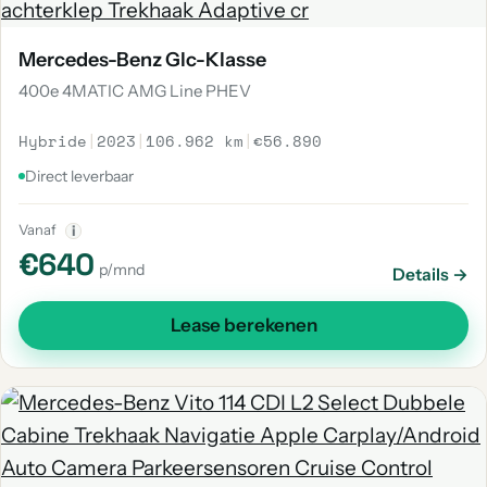
Mercedes-Benz Glc-Klasse
400e 4MATIC AMG Line PHEV
Hybride
|
2023
|
106.962 km
|
€56.890
Direct leverbaar
Vanaf
i
€640
p/mnd
Details →
Lease berekenen