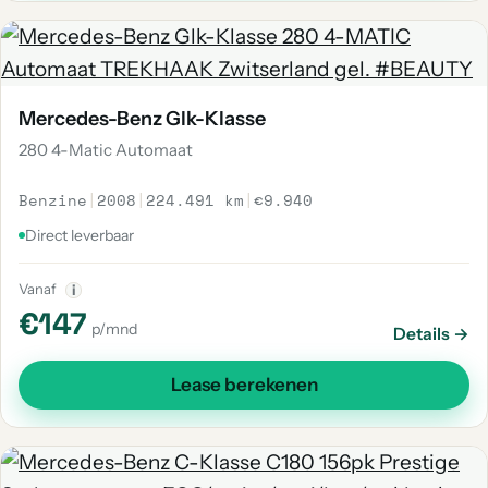
Mercedes-Benz Glk-Klasse
280 4-Matic Automaat
Benzine
|
2008
|
224.491 km
|
€9.940
Direct leverbaar
Vanaf
i
€147
p/mnd
Details →
Lease berekenen