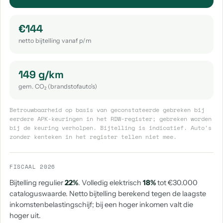
aantal: 1
aantal: 1
€144
Mercedes-Benz Viano
aantal: 1
netto bijtelling vanaf p/m
149 g/km
gem. CO₂ (brandstofauto's)
Betrouwbaarheid op basis van geconstateerde gebreken bij
eerdere APK-keuringen in het RDW-register; gebreken worden
bij de keuring verholpen. Bijtelling is indicatief. Auto's
zonder kenteken in het register tellen niet mee.
FISCAAL 2026
Bijtelling regulier
22%
. Volledig elektrisch
18%
tot €30.000
cataloguswaarde. Netto bijtelling berekend tegen de laagste
inkomstenbelastingschijf; bij een hoger inkomen valt die
hoger uit.