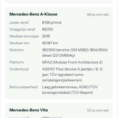
Mercedes-Benz A-Klasse
66 op voorraad
Lease vanaf
€129 p/mnd
Vraagprijs vanaf
€8.750
Mediaan bouwjaar
2019
Mediaan km
90.187 km
Motoren
180/200 benzine (1.33 M282); 180d/200d
diesel (2.0 OM654q)
Platform
MFA2 (Modular Front Architecture 2)
Onderhoud
ASSYST Plus: Service A jaarlijks / B ~2
jaar; TÜV signaleert soms
remslangen/parkeerrem.
Betrouwbaarheid
Laag gebrekenniveau, ADAC/TÜV
bovengemiddeld (TÜV Report)
Mercedes-Benz Vito
52 op voorraad