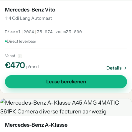
Mercedes-Benz Vito
114 Cdi Lang Automaat
Diesel
|
2024
|
35.974 km
|
€33.890
Direct leverbaar
Vanaf
i
€470
p/mnd
Details →
Lease berekenen
Mercedes-Benz A-Klasse