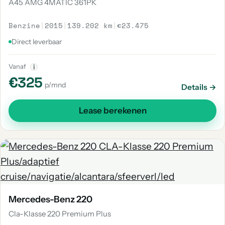
A45 AMG 4MATIC 361PK
Benzine
|
2015
|
139.202 km
|
€23.475
Direct leverbaar
Vanaf
i
€325
p/mnd
Details →
Lease berekenen
Mercedes-Benz 220
Cla-Klasse 220 Premium Plus