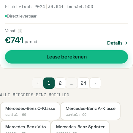
Elektrisch
|
2024
|
39.941 km
|
€54.500
Direct leverbaar
Vanaf
i
€741
p/mnd
Details →
Lease berekenen
‹
1
2
…
24
›
ALLE MERCEDES-BENZ MODELLEN
Mercedes-Benz C-Klasse
Mercedes-Benz A-Klasse
aantal: 69
aantal: 66
Mercedes-Benz Vito
Mercedes-Benz Sprinter
aantal: 52
aantal: 44