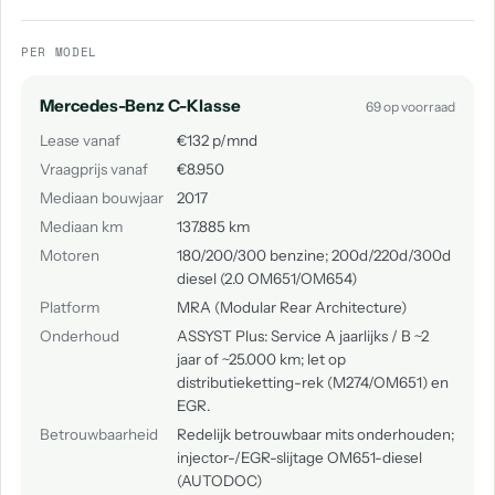
PER MODEL
Mercedes-Benz C-Klasse
69 op voorraad
Lease vanaf
€132 p/mnd
Vraagprijs vanaf
€8.950
Mediaan bouwjaar
2017
Mediaan km
137.885 km
Motoren
180/200/300 benzine; 200d/220d/300d
diesel (2.0 OM651/OM654)
Platform
MRA (Modular Rear Architecture)
Onderhoud
ASSYST Plus: Service A jaarlijks / B ~2
jaar of ~25.000 km; let op
distributieketting-rek (M274/OM651) en
EGR.
Betrouwbaarheid
Redelijk betrouwbaar mits onderhouden;
injector-/EGR-slijtage OM651-diesel
(AUTODOC)