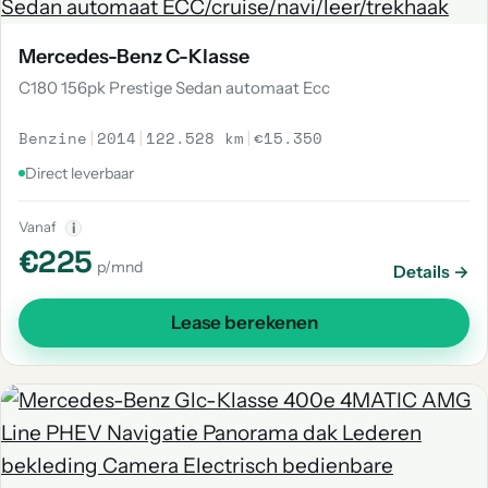
Mercedes-Benz C-Klasse
C180 156pk Prestige Sedan automaat Ecc
Benzine
|
2014
|
122.528 km
|
€15.350
Direct leverbaar
Vanaf
i
€225
p/mnd
Details →
Lease berekenen