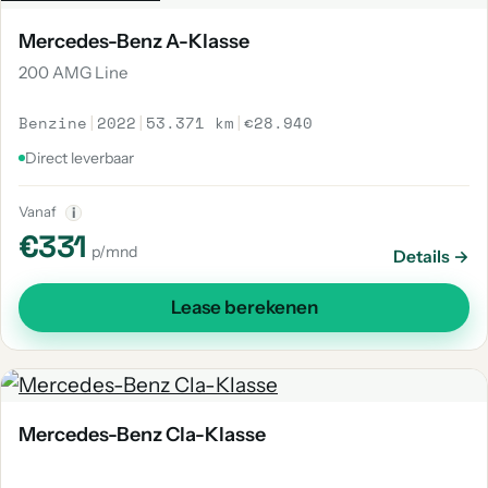
Mercedes-Benz A-Klasse
200 AMG Line
Benzine
|
2022
|
53.371 km
|
€28.940
Direct leverbaar
Vanaf
i
€331
p/mnd
Details →
Lease berekenen
Mercedes-Benz Cla-Klasse