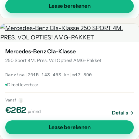
Lease berekenen
Mercedes-Benz Cla-Klasse
250 Sport 4M. Pres. Vol Opties! AMG-Pakket
Benzine
|
2015
|
143.463 km
|
€17.890
Direct leverbaar
Vanaf
i
€262
p/mnd
Details →
Lease berekenen