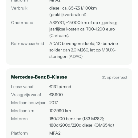
Platform
MFA2
Verbruik
diesel: ca. 6,5-7,5 l/100km
(praktijkverbruik.nl)
Onderhoud
ASSYST, ~15.000 km of op rijgedrag;
jaarlijkse kosten ca. 700-1.200 euro
(Carteam).
Betrouwbaarheid
ADAC bovengemiddeld; 1.3-benzine
solider dan 2.0 M260, let op MBUX-
storingen (ADAC)
Mercedes-Benz B-Klasse
35 op voorraad
Lease vanaf
€131 p/mnd
Vraagprijs vanaf
€8.900
Mediaan bouwjaar
2017
Mediaan km
102.990 km
Motoren
180/200 benzine (1.33 M282);
180d/200d/220d diesel (OM654q)
Platform
MFA2