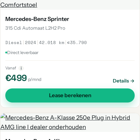
Mercedes-Benz Sprinter
315 Cdi Automaat L2H2 Pro
Diesel
|
2024
|
42.018 km
|
€35.790
Direct leverbaar
Vanaf
i
€499
p/mnd
Details →
Lease berekenen