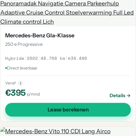
Mercedes-Benz Gla-Klasse
250 e Progressive
Hybride
|
2022
|
48.768 km
|
€34.490
Direct leverbaar
Vanaf
i
€395
p/mnd
Details →
Lease berekenen