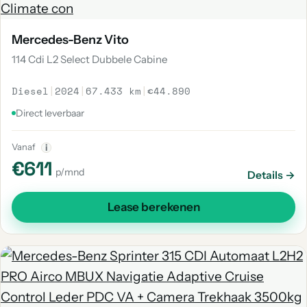
Mercedes-Benz Vito
114 Cdi L2 Select Dubbele Cabine
Diesel
|
2024
|
67.433 km
|
€44.890
Direct leverbaar
Vanaf
i
€611
p/mnd
Details →
Lease berekenen