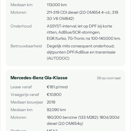
Mediaan km
113.000 km
Motoren
211-319 CDI diesel (2.0 OM654 4-cil.; 319
3.0 V6 OM642)
Onderhoud
ASSYST-interval; let op DPF bij korte
ritten, AdBlue/SCR-storingen,
EGR/turbo, 7G-Tronic na 100-140.000 km.
Betrouwbaarheid
Degelijk mits consequent onderhoud;
slijtpunten DPF/AdBlue en transmissie
(AUTODOC)
Mercedes-Benz Gla-Klasse
39 op voorraad
Lease vanaf
€161 p/mnd
Vraagprijs vanaf
€10.900
Mediaan bouwjaar
2019
Mediaan km
92.090 km
Motoren
180/200 benzine (1.33 M282); 180d/200d
diesel (2.0 OM654q)