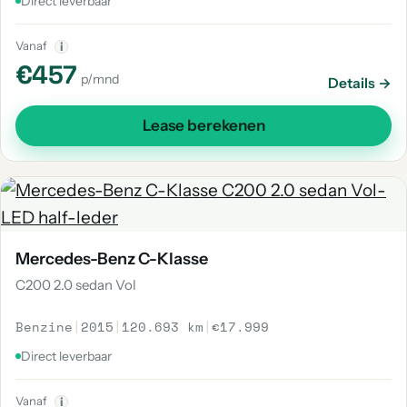
Direct leverbaar
Vanaf
i
€457
p/mnd
Details →
Lease berekenen
Mercedes-Benz C-Klasse
C200 2.0 sedan Vol
Benzine
|
2015
|
120.693 km
|
€17.999
Direct leverbaar
Vanaf
i