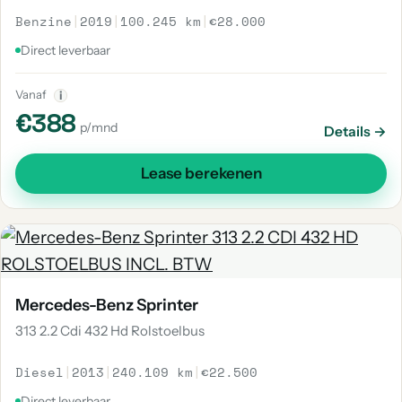
Benzine
|
2019
|
100.245 km
|
€28.000
Direct leverbaar
Vanaf
i
€388
p/mnd
Details →
Lease berekenen
Mercedes-Benz Sprinter
313 2.2 Cdi 432 Hd Rolstoelbus
Diesel
|
2013
|
240.109 km
|
€22.500
Direct leverbaar