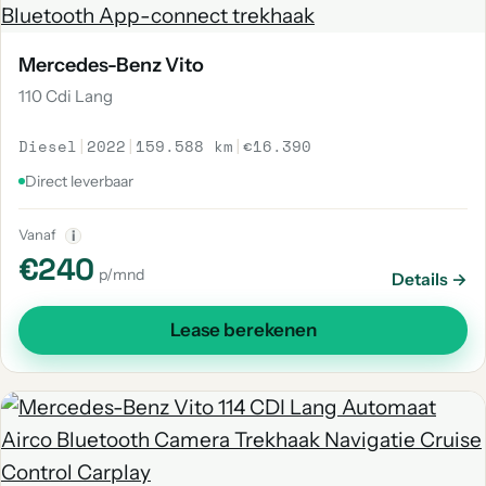
Mercedes-Benz Vito
110 Cdi Lang
Diesel
|
2022
|
159.588 km
|
€16.390
Direct leverbaar
Vanaf
i
€240
p/mnd
Details →
Lease berekenen