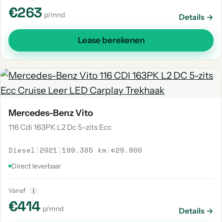
€263
p/mnd
Details →
Lease berekenen
Mercedes-Benz Vito
116 Cdi 163PK L2 Dc 5-zits Ecc
Diesel
|
2021
|
199.385 km
|
€29.900
Direct leverbaar
Vanaf
i
€414
p/mnd
Details →