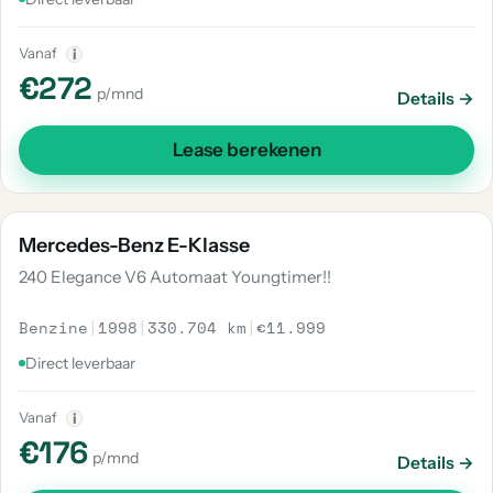
Vanaf
i
€272
p/mnd
Details →
Lease berekenen
Mercedes-Benz E-Klasse
240 Elegance V6 Automaat Youngtimer!!
Benzine
|
1998
|
330.704 km
|
€11.999
Direct leverbaar
Vanaf
i
€176
p/mnd
Details →