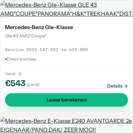
Mercedes-Benz Gle-Klasse
Gle 43 AMG*Coupe*
Benzine
|
2015
|
147.823 km
|
€39.950
Direct leverbaar
Vanaf
i
€543
p/mnd
Details →
Lease berekenen