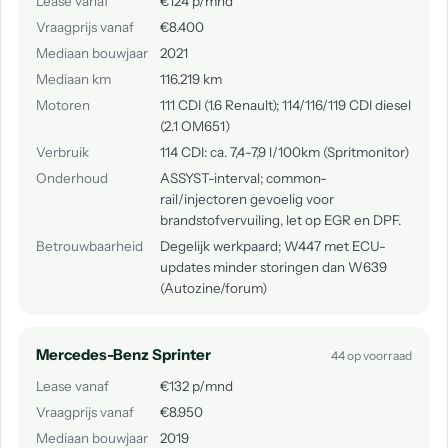
Lease vanaf
€124 p/mnd
Vraagprijs vanaf
€8.400
Mediaan bouwjaar
2021
Mediaan km
116.219 km
Motoren
111 CDI (1.6 Renault); 114/116/119 CDI diesel
(2.1 OM651)
Verbruik
114 CDI: ca. 7,4-7,9 l/100km (Spritmonitor)
Onderhoud
ASSYST-interval; common-
rail/injectoren gevoelig voor
brandstofvervuiling, let op EGR en DPF.
Betrouwbaarheid
Degelijk werkpaard; W447 met ECU-
updates minder storingen dan W639
(Autozine/forum)
Mercedes-Benz Sprinter
44 op voorraad
Lease vanaf
€132 p/mnd
Vraagprijs vanaf
€8.950
Mediaan bouwjaar
2019