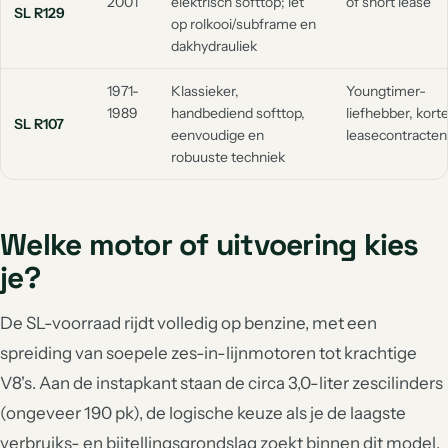
2001
elektrisch softtop; let
of short lease
SL R129
op rolkooi/subframe en
dakhydrauliek
1971-
Klassieker,
Youngtimer-
1989
handbediend softtop,
liefhebber, kort
SL R107
eenvoudige en
leasecontracten
robuuste techniek
Welke motor of uitvoering kies
je?
De SL-voorraad rijdt volledig op benzine, met een
spreiding van soepele zes-in-lijnmotoren tot krachtige
V8's. Aan de instapkant staan de circa 3,0-liter zescilinders
(ongeveer 190 pk), de logische keuze als je de laagste
verbruiks- en bijtellingsgrondslag zoekt binnen dit model.