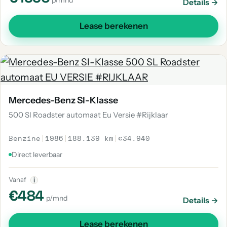
p/mnd
Details →
Lease berekenen
Mercedes-Benz Sl-Klasse
500 Sl Roadster automaat Eu Versie #Rijklaar
Benzine
|
1986
|
188.139 km
|
€34.940
Direct leverbaar
Vanaf
i
€484
p/mnd
Details →
Lease berekenen