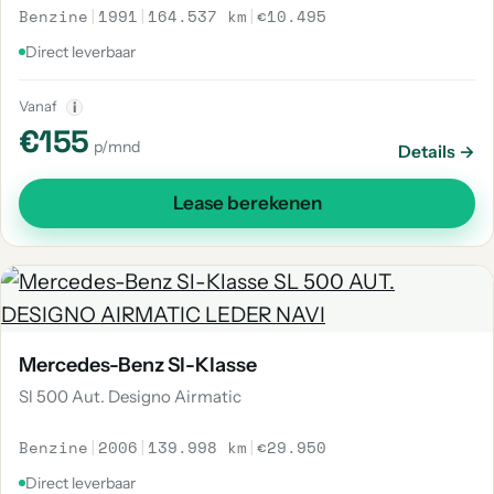
Benzine
|
1991
|
164.537 km
|
€10.495
Direct leverbaar
Vanaf
i
€155
p/mnd
Details →
Lease berekenen
Mercedes-Benz Sl-Klasse
Sl 500 Aut. Designo Airmatic
Benzine
|
2006
|
139.998 km
|
€29.950
Direct leverbaar