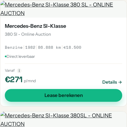
Mercedes-Benz Sl-Klasse
380 Sl - Online Auction
Benzine
|
1982
|
86.888 km
|
€18.500
Direct leverbaar
Vanaf
i
€271
p/mnd
Details →
Lease berekenen