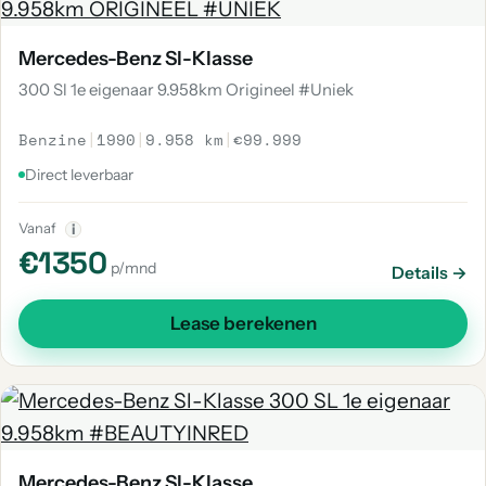
Mercedes-Benz Sl-Klasse
300 Sl 1e eigenaar 9.958km Origineel #Uniek
Benzine
|
1990
|
9.958 km
|
€99.999
Direct leverbaar
Vanaf
i
€1350
p/mnd
Details →
Lease berekenen
Mercedes-Benz Sl-Klasse