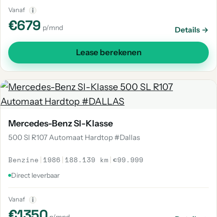
Vanaf
i
€679
p/mnd
Details →
Lease berekenen
Mercedes-Benz Sl-Klasse
500 Sl R107 Automaat Hardtop #Dallas
Benzine
|
1986
|
188.139 km
|
€99.999
Direct leverbaar
Vanaf
i
€1350