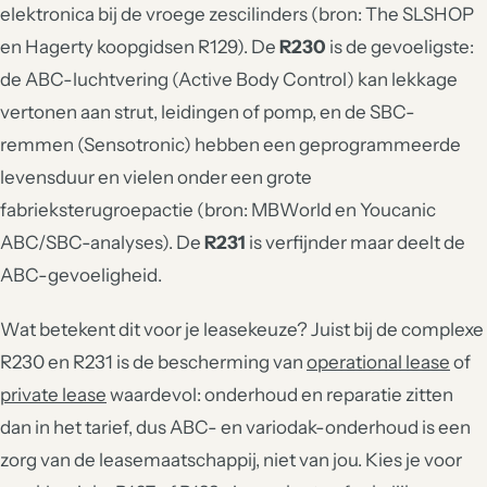
elektronica bij de vroege zescilinders (bron: The SLSHOP
en Hagerty koopgidsen R129). De
R230
is de gevoeligste:
de ABC-luchtvering (Active Body Control) kan lekkage
vertonen aan strut, leidingen of pomp, en de SBC-
remmen (Sensotronic) hebben een geprogrammeerde
levensduur en vielen onder een grote
fabrieksterugroepactie (bron: MBWorld en Youcanic
ABC/SBC-analyses). De
R231
is verfijnder maar deelt de
ABC-gevoeligheid.
Wat betekent dit voor je leasekeuze? Juist bij de complexe
R230 en R231 is de bescherming van
operational lease
of
private lease
waardevol: onderhoud en reparatie zitten
dan in het tarief, dus ABC- en variodak-onderhoud is een
zorg van de leasemaatschappij, niet van jou. Kies je voor