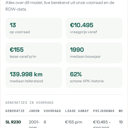
Alles over dít model, live berekend uit onze voorraad en de
RDW-data.
Mercedes-Benz S-Klasse
Mercedes-Benz Gle-Klasse
aantal: 14
aantal: 12
13
€10.495
Mercedes-Benz V-Klasse
Mercedes-Benz G-Klasse
op voorraad
vraagprijs vanaf
aantal: 12
aantal: 11
Mercedes-Benz Sl
Mercedes-Benz Slk-Klasse
€155
1990
aantal: 8
aantal: 8
lease vanaf p/m
mediaan bouwjaar
Mercedes-Benz Eqe
Mercedes-Benz 220
aantal: 6
aantal: 5
139.998 km
62%
mediaan tellerstand
schone APK-historie
Mercedes-Benz M-Klasse
Mercedes-Benz 200
aantal: 5
aantal: 4
Mercedes-Benz 230
Mercedes-Benz 280
GENERATIES IN VOORRAAD
aantal: 4
aantal: 4
GENERATIE
JAREN
VOORRAAD
LEASE VANAF
PRIJSRANGE
MEDI
Mercedes-Benz 500
Mercedes-Benz Glc Coupe
SL R230
2001–
6
€155 p/m
€10.495 –
1992
aantal: 4
aantal: 4