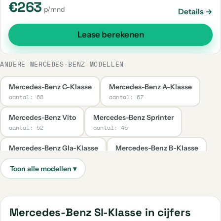
€263
p/mnd
Details →
Lease berekenen
ANDERE MERCEDES-BENZ MODELLEN
Mercedes-Benz C-Klasse
Mercedes-Benz A-Klasse
aantal: 68
aantal: 67
Mercedes-Benz Vito
Mercedes-Benz Sprinter
aantal: 52
aantal: 45
Mercedes-Benz Gla-Klasse
Mercedes-Benz B-Klasse
aantal: 39
aantal: 35
Mercedes-Benz Cla-Klasse
Mercedes-Benz E-Klasse
aantal: 33
aantal: 31
Mercedes-Benz Glc-Klasse
Mercedes-Benz Citan
Mercedes-Benz Sl-Klasse in cijfers
aantal: 30
aantal: 18