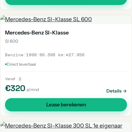
Mercedes-Benz Sl-Klasse
Sl 600
Benzine
|
1998
|
90.396 km
|
€27.950
Direct leverbaar
Vanaf
i
€320
p/mnd
Details →
Lease berekenen