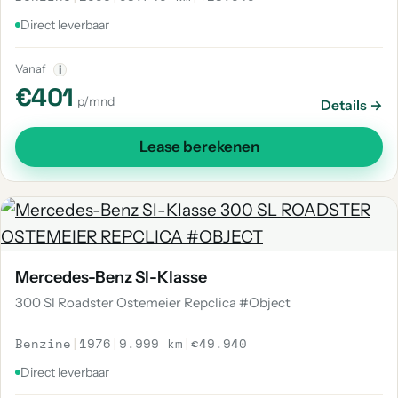
Direct leverbaar
Vanaf
i
€401
p/mnd
Details →
Lease berekenen
Mercedes-Benz Sl-Klasse
300 Sl Roadster Ostemeier Repclica #Object
Benzine
|
1976
|
9.999 km
|
€49.940
Direct leverbaar