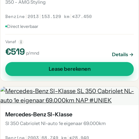
350 - AMG Styling
Benzine
|
2013
|
153.129 km
|
€37.450
Direct leverbaar
Vanaf
i
€519
p/mnd
Details →
Lease berekenen
Mercedes-Benz Sl-Klasse
Sl 350 Cabriolet Nl-auto 1e eigenaar 69.000km
Benzine
|
2003
|
68.749 km
|
€28.940