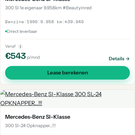
300 Sl 1e eigenaar 9.958km #Beautyinred
Benzine
|
1990
|
9.958 km
|
€39.940
Direct leverbaar
Vanaf
i
€543
p/mnd
Details →
Lease berekenen
Mercedes-Benz Sl-Klasse
300 Sl-24 Opknapper...!!!