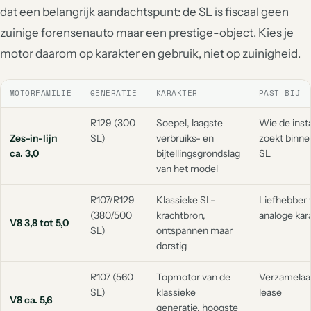
dat een belangrijk aandachtspunt: de SL is fiscaal geen
zuinige forensenauto maar een prestige-object. Kies je
motor daarom op karakter en gebruik, niet op zuinigheid.
MOTORFAMILIE
GENERATIE
KARAKTER
PAST BIJ
R129 (300
Soepel, laagste
Wie de inst
Zes-in-lijn
SL)
verbruiks- en
zoekt binne
ca. 3,0
bijtellingsgrondslag
SL
van het model
R107/R129
Klassieke SL-
Liefhebber 
(380/500
krachtbron,
analoge kar
V8 3,8 tot 5,0
SL)
ontspannen maar
dorstig
R107 (560
Topmotor van de
Verzamelaar
SL)
klassieke
lease
V8 ca. 5,6
generatie, hoogste