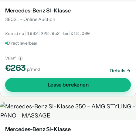
Mercedes-Benz Sl-Klasse
380SL - Online Auction
Benzine
|
1982
|
228.952 km
|
€18.000
Direct leverbaar
Vanaf
i
€263
p/mnd
Details →
Lease berekenen
Mercedes-Benz Sl-Klasse