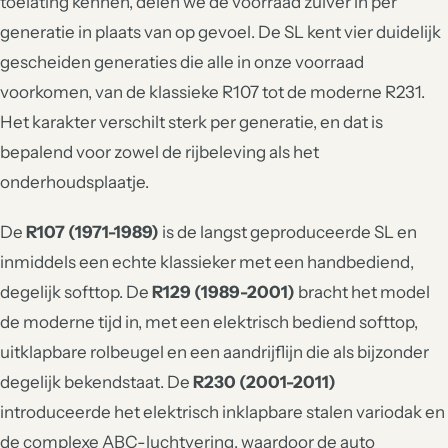
toelating kennen, delen we de voorraad zuiver in per
generatie in plaats van op gevoel. De SL kent vier duidelijk
gescheiden generaties die alle in onze voorraad
voorkomen, van de klassieke R107 tot de moderne R231.
Het karakter verschilt sterk per generatie, en dat is
bepalend voor zowel de rijbeleving als het
onderhoudsplaatje.
De
R107 (1971-1989)
is de langst geproduceerde SL en
inmiddels een echte klassieker met een handbediend,
degelijk softtop. De
R129 (1989-2001)
bracht het model
de moderne tijd in, met een elektrisch bediend softtop,
uitklapbare rolbeugel en een aandrijflijn die als bijzonder
degelijk bekendstaat. De
R230 (2001-2011)
introduceerde het elektrisch inklapbare stalen variodak en
de complexe ABC-luchtvering, waardoor de auto