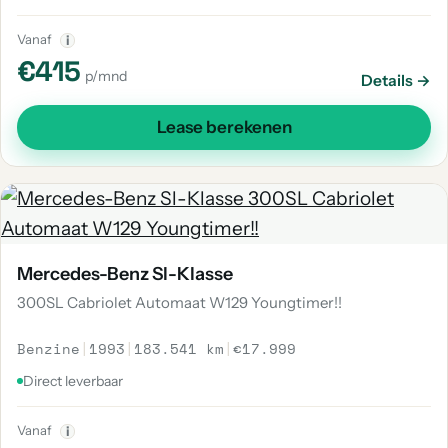
Vanaf
i
€415
p/mnd
Details →
Lease berekenen
Mercedes-Benz Sl-Klasse
300SL Cabriolet Automaat W129 Youngtimer!!
Benzine
|
1993
|
183.541 km
|
€17.999
Direct leverbaar
Vanaf
i