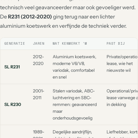
technisch veel geavanceerder maar ook gevoeliger werd.
De
R231 (2012-2020)
ging terug naar een lichter
aluminium koetswerk en verfijnde de techniek verder.
GENERATIE
JAREN
WAT KENMERKT 'M
PAST BIJ
2012-
Aluminium koetswerk,
Private/operatio
2020
moderne V6/V8,
lease, wie het
SL R231
variodak, comfortabel
nieuwste wil
en snel
2001-
Stalen variodak, ABC-
Operational/pri
2011
luchtvering en SBC-
lease vanwege a
SL R230
remmen: geavanceerd
in dekking
maar
onderhoudsgevoelig
1989-
Degelijke aandrijflijn,
Liefhebber, kort