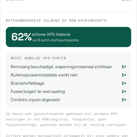
BETROUWBAARHEID VOLGENS DE RDW-KEURINGSDATA
62%
schone APK‑historie
van 8 auto's met keuringsdata
MEEST GEMELDE APK-PUNTEN
Remslang beschadigd, wapeningsmateriaal zichtbaar
1×
Ruitensproeierinstallatie werkt niet
1×
Brandstoflekkage
1×
Fusee(kogel) te veel speling
1×
Dimlicht onjuist afgesteld
1×
Op basis van geconstateerde gebreken bij eerdere APK-
keuringen in het RDW-register. Frequentie, geen
faalpercentage; gebreken worden bij de keuring verholpen.
Cijfers worden automatisch bijgewerkt bij elke update van