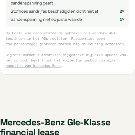
bandenspanning geeft
Stofhoes aandrijfas beschadigd en dicht niet af
2×
Bandenspanning niet op juiste waarde
1×
Op basis van geconstateerde gebreken bij eerdere APK-
keuringen in het RDW-register. Frequentie, geen
faalpercentage; gebreken worden bij de keuring verholpen.
Cijfers worden automatisch bijgewerkt bij elke update van
het aanbod. Bekijk ook het volledige aanbod van
alle
modellen van Mercedes-Benz
.
Mercedes-Benz Gle-Klasse
financial lease