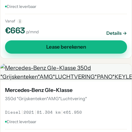
Direct leverbaar
Vanaf
i
€663
p/mnd
Details →
Lease berekenen
Mercedes-Benz Gle-Klasse
350d *Grijskenteken*AMG*Luchtvering*
Diesel
|
2021
|
81.304 km
|
€61.950
Direct leverbaar