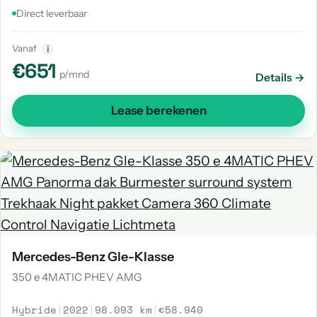
Direct leverbaar
Vanaf
i
€651
p/mnd
Details →
Lease berekenen
Mercedes-Benz Gle-Klasse
350 e 4MATIC PHEV AMG
Hybride
|
2022
|
98.093 km
|
€58.940