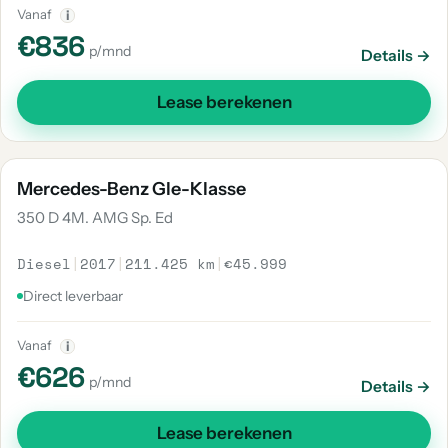
Vanaf
i
€836
p/mnd
Details →
Lease berekenen
Mercedes-Benz Gle-Klasse
350 D 4M. AMG Sp. Ed
Diesel
|
2017
|
211.425 km
|
€45.999
Direct leverbaar
Vanaf
i
€626
p/mnd
Details →
Lease berekenen