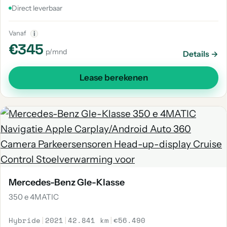
Direct leverbaar
Vanaf
i
€345
p/mnd
Details →
Lease berekenen
Mercedes-Benz Gle-Klasse
350 e 4MATIC
Hybride
|
2021
|
42.841 km
|
€56.490