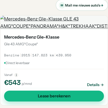
Mail me nieuwe auto's
→
✉
Mercedes-Benz Gle-Klasse
Gle 43 AMG*Coupe*
Benzine
|
2015
|
147.823 km
|
€39.950
Direct leverbaar
Vanaf
i
€543
p/mnd
Details →
Lease berekenen