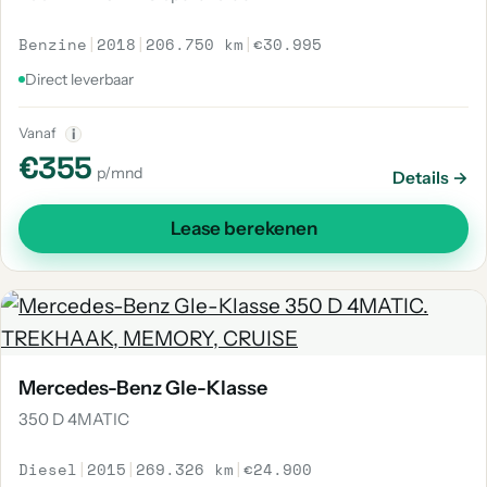
Benzine
|
2018
|
206.750 km
|
€30.995
Direct leverbaar
Vanaf
i
€355
p/mnd
Details →
Lease berekenen
Mercedes-Benz Gle-Klasse
350 D 4MATIC
Diesel
|
2015
|
269.326 km
|
€24.900