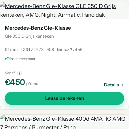
Mercedes-Benz Gle-Klasse
Gle 350 D Grijs kenteken
Diesel
|
2017
|
178.958 km
|
€32.450
Direct leverbaar
Vanaf
i
€450
p/mnd
Details →
Lease berekenen