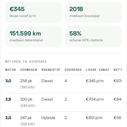
Mercedes-Benz Sl
Mercedes-Benz Slk-Klasse
€345
2018
aantal: 8
aantal: 8
lease vanaf p/m
mediaan bouwjaar
Mercedes-Benz Eqe
Mercedes-Benz 220
aantal: 6
aantal: 5
151.599 km
58%
mediaan tellerstand
schone APK-historie
Mercedes-Benz M-Klasse
Mercedes-Benz 200
aantal: 5
aantal: 4
Mercedes-Benz 230
Mercedes-Benz 280
MOTOREN IN VOORRAAD
aantal: 4
aantal: 4
MOTOR
VERMOGEN
BRANDSTOF
VOORRAAD
LEASE VANAF
NETTO 
Mercedes-Benz 500
Mercedes-Benz Glc Coupe
3,0
258 pk
Diesel
4
€345 p/m
€674 p
aantal: 4
aantal: 4
(190 kW)
Mercedes-Benz 190
Mercedes-Benz 300
2,9
330 pk
Diesel
2
€704 p/m
€844 
aantal: 3
aantal: 3
(243 kW)
Mercedes-Benz Cls-Klasse
Mercedes-Benz Eqb
aantal: 3
aantal: 3
2,0
347 pk
Hybride
2
€651 p/m
€567 p
(255 kW)