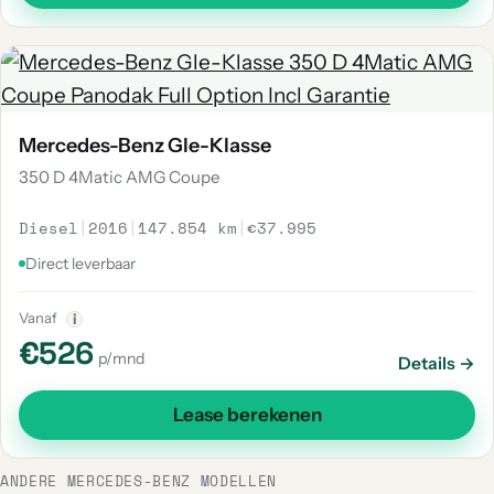
Mercedes-Benz Gle-Klasse
350 D 4Matic AMG Coupe
Diesel
|
2016
|
147.854 km
|
€37.995
Direct leverbaar
Vanaf
i
€526
p/mnd
Details →
Lease berekenen
ANDERE MERCEDES-BENZ MODELLEN