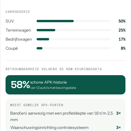
aantal: 1
aantal: 1
CARROSSERIE
Mercedes-Benz Overige
Mercedes-Benz Pagode
SUV
50%
aantal: 1
aantal: 1
Terreinwagen
25%
Mercedes-Benz R-Klasse
Mercedes-Benz Viano
Bedrijfswagen
17%
aantal: 1
aantal: 1
Coupé
8%
BETROUWBAARHEID VOLGENS DE RDW-KEURINGSDATA
58%
schone APK‑historie
van 12 auto's met keuringsdata
MEEST GEMELDE APK-PUNTEN
Band(en) aanwezig met een profieldiepte van 1,6 t/m 2,5
3×
mm
Waarschuwingsinrichting controlesysteem
3×