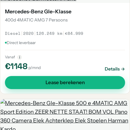
Mercedes-Benz Gle-Klasse
400d 4MATIC AMG 7 Persoons
Diesel
|
2020
|
126.249 km
|
€84.999
Direct leverbaar
Vanaf
i
€1148
p/mnd
Details →
Lease berekenen