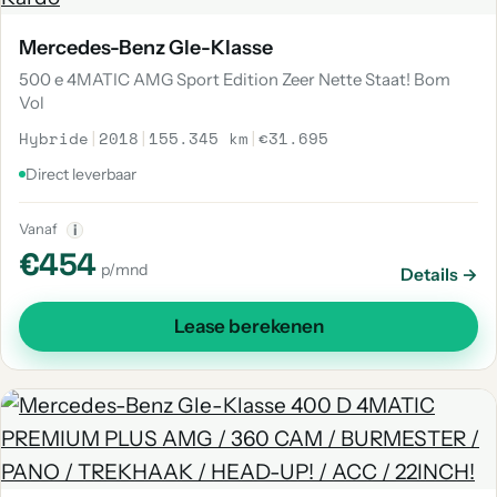
Mercedes-Benz Gle-Klasse
500 e 4MATIC AMG Sport Edition Zeer Nette Staat! Bom
Vol
Hybride
|
2018
|
155.345 km
|
€31.695
Direct leverbaar
Vanaf
i
€454
p/mnd
Details →
Lease berekenen