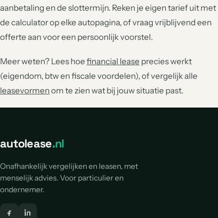
aanbetaling en de slottermijn. Reken je eigen tarief uit met
de calculator op elke autopagina, of vraag vrijblijvend een
offerte aan voor een persoonlijk voorstel.
Meer weten? Lees hoe
financial lease
precies werkt
(eigendom, btw en fiscale voordelen), of vergelijk alle
leasevormen
om te zien wat bij jouw situatie past.
autolease
.nl
Onafhankelijk vergelijken en leasen, met
menselijk advies. Voor particulier en
ondernemer.