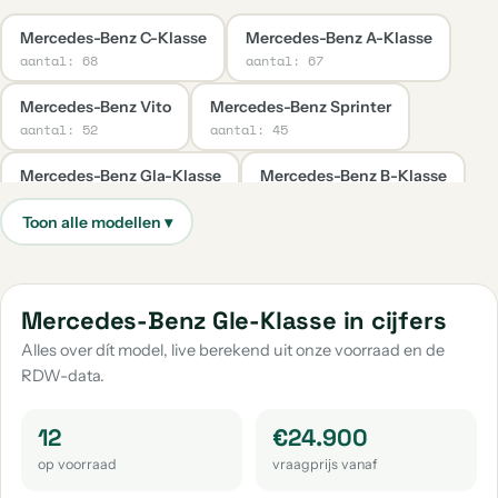
Mercedes-Benz C-Klasse
Mercedes-Benz A-Klasse
aantal: 68
aantal: 67
Mercedes-Benz Vito
Mercedes-Benz Sprinter
aantal: 52
aantal: 45
Mercedes-Benz Gla-Klasse
Mercedes-Benz B-Klasse
aantal: 39
aantal: 35
Mercedes-Benz Cla-Klasse
Mercedes-Benz E-Klasse
aantal: 33
aantal: 31
Mercedes-Benz Glc-Klasse
Mercedes-Benz Citan
Mercedes-Benz Gle-Klasse in cijfers
aantal: 30
aantal: 18
Alles over dít model, live berekend uit onze voorraad en de
RDW-data.
Mercedes-Benz S-Klasse
Mercedes-Benz Sl-Klasse
aantal: 14
aantal: 13
12
€24.900
Mercedes-Benz V-Klasse
Mercedes-Benz G-Klasse
op voorraad
vraagprijs vanaf
aantal: 12
aantal: 11