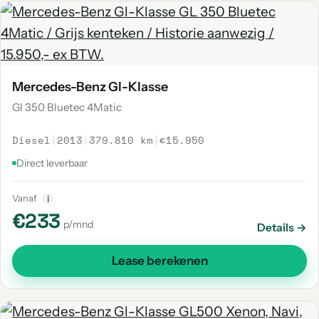
Mercedes-Benz Gl-Klasse
Gl 350 Bluetec 4Matic
Diesel
|
2013
|
379.810 km
|
€15.950
Direct leverbaar
Vanaf
i
€233
p/mnd
Details →
Lease berekenen