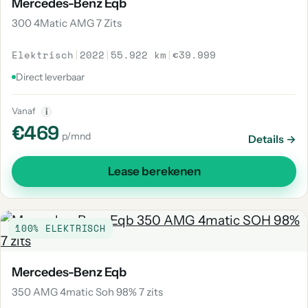
Mercedes-Benz Eqb
300 4Matic AMG 7 Zits
Elektrisch
|
2022
|
55.922 km
|
€39.999
Direct leverbaar
Vanaf
i
€469
p/mnd
Details →
Lease berekenen
100% ELEKTRISCH
Mercedes-Benz Eqb
350 AMG 4matic Soh 98% 7 zits