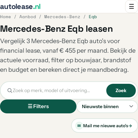
autolease
.nl
☰
Home
/
Aanbod
/
Mercedes-Benz
/
Eqb
Mercedes-Benz Eqb leasen
Vergelijk 3 Mercedes-Benz Eqb auto's voor
financial lease, vanaf € 455 per maand. Bekijk de
actuele voorraad, filter op bouwjaar, brandstof
en budget en bereken direct je maandbedrag.
Zoek
☰ Filters
Sorteren
Mail me nieuwe auto's
→
✉