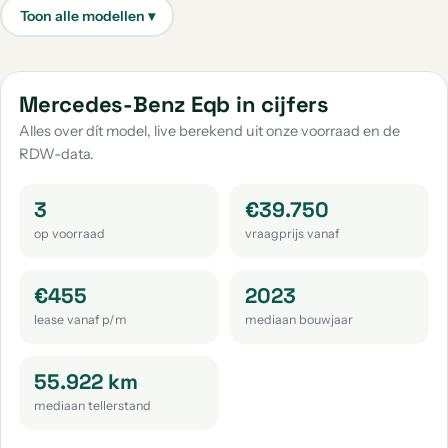
Mercedes-Benz Cla-Klasse
Mercedes-Benz E-Klasse
aantal: 33
aantal: 31
Mercedes-Benz Glc-Klasse
Mercedes-Benz Citan
Mercedes-Benz Eqb in cijfers
aantal: 30
aantal: 18
Alles over dít model, live berekend uit onze voorraad en de
RDW-data.
Mercedes-Benz S-Klasse
Mercedes-Benz Sl-Klasse
aantal: 14
aantal: 13
3
€39.750
Mercedes-Benz Gle-Klasse
Mercedes-Benz V-Klasse
op voorraad
vraagprijs vanaf
aantal: 12
aantal: 12
Mercedes-Benz G-Klasse
Mercedes-Benz Sl
€455
2023
aantal: 11
aantal: 8
lease vanaf p/m
mediaan bouwjaar
Mercedes-Benz Slk-Klasse
Mercedes-Benz Eqe
aantal: 8
aantal: 6
55.922 km
mediaan tellerstand
Mercedes-Benz 220
Mercedes-Benz M-Klasse
aantal: 5
aantal: 5