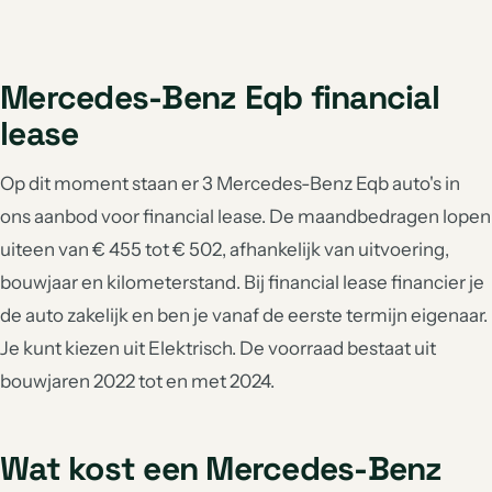
Mercedes-Benz Slc
Mercedes-Benz Slk
aantal: 2
aantal: 2
Mercedes-Benz Slk-Roadster
Mercedes-Benz 250
Mercedes-Benz Eqb financial
aantal: 2
aantal: 1
lease
Mercedes-Benz Cl
Mercedes-Benz Cl-Klasse
aantal: 1
aantal: 1
Op dit moment staan er 3 Mercedes-Benz Eqb auto's in
Mercedes-Benz Eqa
Mercedes-Benz Gle Coupe
ons aanbod voor financial lease. De maandbedragen lopen
aantal: 1
aantal: 1
uiteen van € 455 tot € 502, afhankelijk van uitvoering,
Mercedes-Benz Gls
Mercedes-Benz Gls-Klasse
bouwjaar en kilometerstand. Bij financial lease financier je
aantal: 1
aantal: 1
de auto zakelijk en ben je vanaf de eerste termijn eigenaar.
Je kunt kiezen uit Elektrisch. De voorraad bestaat uit
Mercedes-Benz Overige
Mercedes-Benz Pagode
aantal: 1
aantal: 1
bouwjaren 2022 tot en met 2024.
Mercedes-Benz R-Klasse
Mercedes-Benz Viano
aantal: 1
aantal: 1
Wat kost een Mercedes-Benz