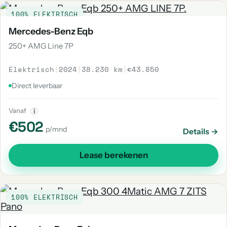
100% ELEKTRISCH
Mercedes-Benz Eqb
250+ AMG Line 7P
Elektrisch
|
2024
|
38.230 km
|
€43.850
Direct leverbaar
Vanaf
i
€502
p/mnd
Details →
Lease berekenen
100% ELEKTRISCH