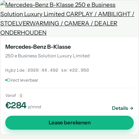
Mercedes-Benz B-Klasse
250 e Business Solution Luxury Limited
Hybride
|
2020
|
44.492 km
|
€22.950
Direct leverbaar
Vanaf
i
€284
p/mnd
Details →
Lease berekenen