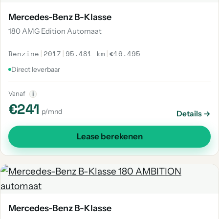
Mercedes-Benz B-Klasse
180 AMG Edition Automaat
Benzine
|
2017
|
95.481 km
|
€16.495
Direct leverbaar
Vanaf
i
€241
p/mnd
Details →
Lease berekenen
Mercedes-Benz B-Klasse