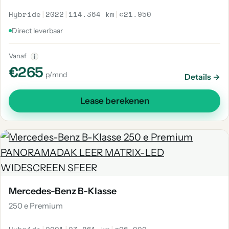
Hybride
|
2022
|
114.364 km
|
€21.950
Direct leverbaar
Vanaf
i
€265
p/mnd
Details →
Lease berekenen
Mercedes-Benz B-Klasse
250 e Premium