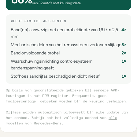
van 32 auto's met keuringsdata
MEEST GEMELDE APK-PUNTEN
Band(en) aanwezig met een profieldiepte van 1,6 t/m 2,5
4×
mm
Mechanische delen van het remsysteem vertonen slijtage
3×
Band onvoldoende profiel
2×
Waarschuwingsinrichting controlesysteem
1×
bandenspanning geeft
Stofhoes aandrijfas beschadigd en dicht niet af
1×
Op basis van geconstateerde gebreken bij eerdere APK-
keuringen in het RDW-register. Frequentie, geen
faalpercentage; gebreken worden bij de keuring verholpen.
Cijfers worden automatisch bijgewerkt bij elke update van
het aanbod. Bekijk ook het volledige aanbod van
alle
modellen van Mercedes-Benz
.