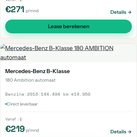
€271
p/mnd
Details →
Lease berekenen
Mercedes-Benz B-Klasse
180 Ambition automaat
Benzine
|
2016
|
144.494 km
|
€14.950
Direct leverbaar
Vanaf
i
€219
p/mnd
Details →