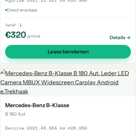
Hybride
|
2021
|
23.861 km
|
€26.900
Direct leverbaar
Vanaf
i
€320
p/mnd
Details →
Lease berekenen
Mercedes-Benz B-Klasse
B 180 Aut
Benzine
|
2021
|
48.064 km
|
€26.950