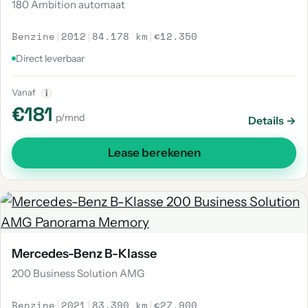
180 Ambition automaat
Benzine
|
2012
|
84.178 km
|
€12.350
Direct leverbaar
Vanaf
i
€181
p/mnd
Details →
Lease berekenen
Mercedes-Benz B-Klasse
200 Business Solution AMG
Benzine
|
2021
|
83.390 km
|
€27.900