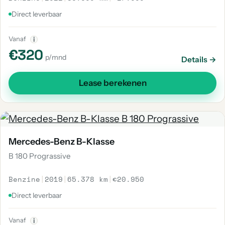
Direct leverbaar
Vanaf
i
€320
p/mnd
Details →
Lease berekenen
Mercedes-Benz B-Klasse
B 180 Prograssive
Benzine
|
2019
|
65.378 km
|
€20.950
Direct leverbaar
Vanaf
i