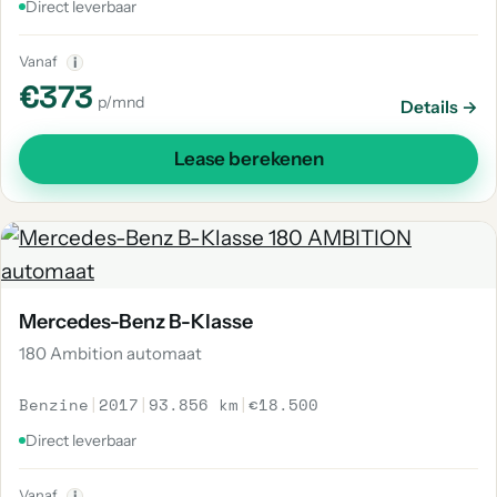
Direct leverbaar
Vanaf
i
€373
p/mnd
Details →
Lease berekenen
Mercedes-Benz B-Klasse
180 Ambition automaat
Benzine
|
2017
|
93.856 km
|
€18.500
Direct leverbaar
Vanaf
i