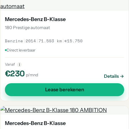
Mercedes-Benz B-Klasse
180 Prestige automaat
Benzine
|
2014
|
71.593 km
|
€15.750
Direct leverbaar
Vanaf
i
€230
p/mnd
Details →
Lease berekenen
Mercedes-Benz B-Klasse