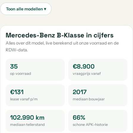
aantal: 39
aantal: 33
Mercedes-Benz E-Klasse
Mercedes-Benz Glc-Klasse
aantal: 31
aantal: 30
Mercedes-Benz Citan
Mercedes-Benz S-Klasse
Mercedes-Benz B-Klasse in cijfers
aantal: 18
aantal: 14
Alles over dít model, live berekend uit onze voorraad en de
RDW-data.
Mercedes-Benz Sl-Klasse
Mercedes-Benz Gle-Klasse
aantal: 13
aantal: 12
35
€8.900
Mercedes-Benz V-Klasse
Mercedes-Benz G-Klasse
op voorraad
vraagprijs vanaf
aantal: 12
aantal: 11
Mercedes-Benz Sl
Mercedes-Benz Slk-Klasse
€131
2017
aantal: 8
aantal: 8
lease vanaf p/m
mediaan bouwjaar
Mercedes-Benz Eqe
Mercedes-Benz 220
aantal: 6
aantal: 5
102.990 km
66%
mediaan tellerstand
schone APK-historie
Mercedes-Benz M-Klasse
Mercedes-Benz 200
aantal: 5
aantal: 4