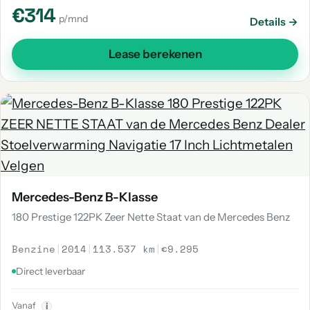
€314
p/mnd
Details →
Lease berekenen
Mercedes-Benz B-Klasse
180 Prestige 122PK Zeer Nette Staat van de Mercedes Benz
Benzine
|
2014
|
113.537 km
|
€9.295
Direct leverbaar
Vanaf
i