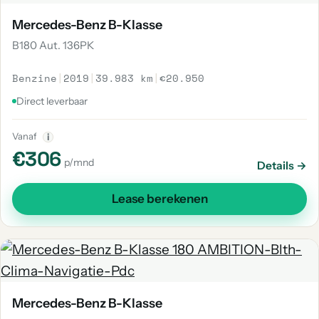
Mercedes-Benz B-Klasse
B180 Aut. 136PK
Benzine
|
2019
|
39.983 km
|
€20.950
Direct leverbaar
Vanaf
i
€306
p/mnd
Details →
Lease berekenen
Mercedes-Benz B-Klasse