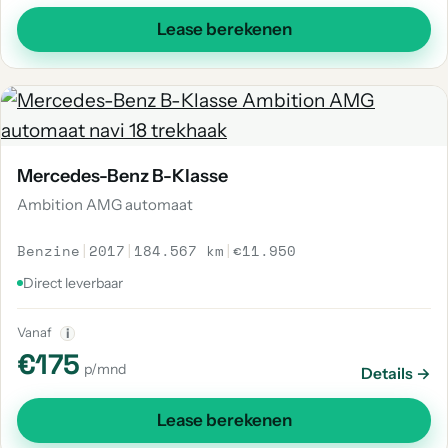
Lease berekenen
Mercedes-Benz B-Klasse
Ambition AMG automaat
Benzine
|
2017
|
184.567 km
|
€11.950
Direct leverbaar
Vanaf
i
€175
p/mnd
Details →
Lease berekenen