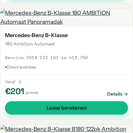
Mercedes-Benz B-Klasse
180 Ambition Automaat
Benzine
|
2014
|
133.193 km
|
€13.750
Direct leverbaar
Vanaf
i
€201
p/mnd
Details →
Lease berekenen