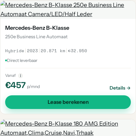
Mercedes-Benz B-Klasse
250e Business Line Automaat
Hybride
|
2023
|
20.871 km
|
€32.950
Direct leverbaar
Vanaf
i
€457
p/mnd
Details →
Lease berekenen