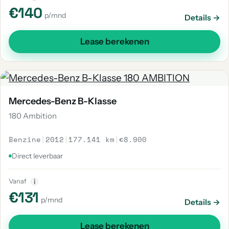
€140
p/mnd
Details →
Lease berekenen
Mercedes-Benz B-Klasse
180 Ambition
Benzine
|
2012
|
177.141 km
|
€8.900
Direct leverbaar
Vanaf
i
€131
p/mnd
Details →
Lease berekenen