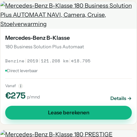
Mercedes-Benz B-Klasse
180 Business Solution Plus Automaat
Benzine
|
2019
|
121.208 km
|
€18.795
Direct leverbaar
Vanaf
i
€275
p/mnd
Details →
Lease berekenen