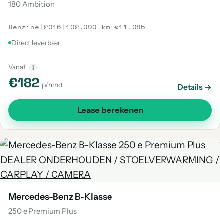
180 Ambition
Benzine
|
2016
|
102.990 km
|
€11.995
Direct leverbaar
Vanaf
i
€182
p/mnd
Details →
Lease berekenen
Mercedes-Benz B-Klasse
250 e Premium Plus