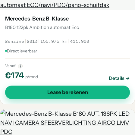
Mercedes-Benz B-Klasse
B180 122pk Ambition automaat Ecc
Benzine
|
2013
|
155.975 km
|
€11.900
Direct leverbaar
Vanaf
i
€174
p/mnd
Details →
Lease berekenen