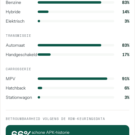
Benzine
83%
Hybride
14%
Elektrisch
3%
TRANSMISSIE
Automaat
83%
Handgeschakeld
17%
CARROSSERIE
MPV
91%
Hatchback
6%
Stationwagon
3%
BETROUWBAARHEID VOLGENS DE RDW-KEURINGSDATA
66%
schone APK‑historie