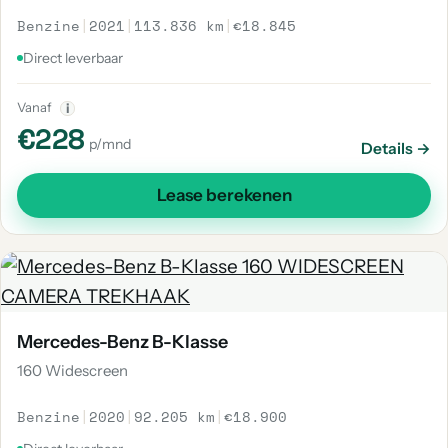
Benzine
|
2021
|
113.836 km
|
€18.845
Direct leverbaar
Vanaf
i
€228
p/mnd
Details →
Lease berekenen
Mercedes-Benz B-Klasse
160 Widescreen
Benzine
|
2020
|
92.205 km
|
€18.900