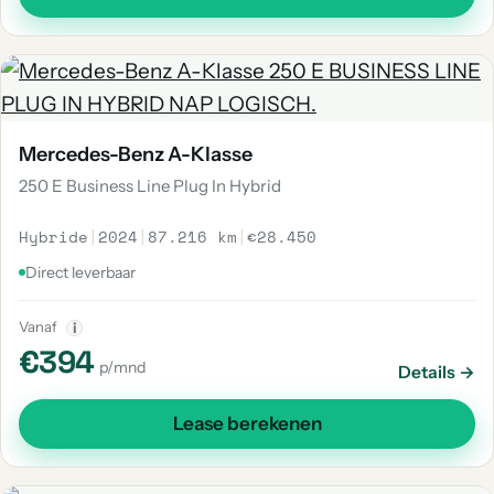
Mercedes-Benz A-Klasse
250 E Business Line Plug In Hybrid
Hybride
|
2024
|
87.216 km
|
€28.450
Direct leverbaar
Vanaf
i
€394
p/mnd
Details →
Lease berekenen