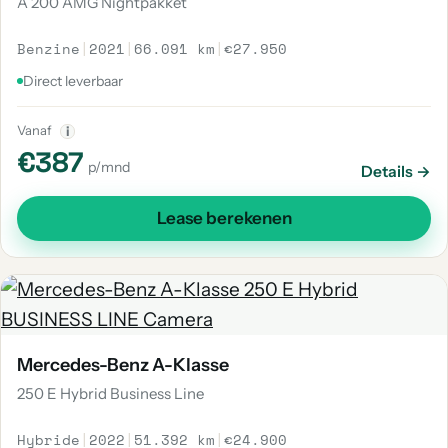
A 200 AMG Nightpakket
Benzine
|
2021
|
66.091 km
|
€27.950
Direct leverbaar
Vanaf
i
€387
p/mnd
Details →
Lease berekenen
Mercedes-Benz A-Klasse
250 E Hybrid Business Line
Hybride
|
2022
|
51.392 km
|
€24.900