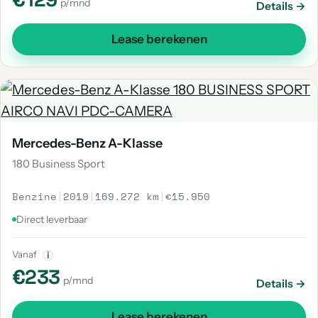
p/mnd
Details →
Lease berekenen
Mercedes-Benz A-Klasse
180 Business Sport
Benzine
|
2019
|
169.272 km
|
€15.950
Direct leverbaar
Vanaf
i
€233
p/mnd
Details →
Lease berekenen