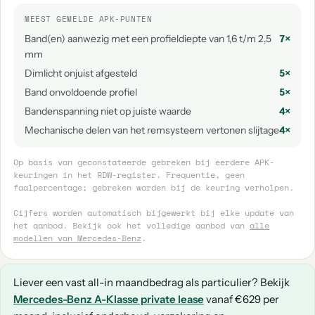
MEEST GEMELDE APK-PUNTEN
Band(en) aanwezig met een profieldiepte van 1,6 t/m 2,5
7×
mm
Dimlicht onjuist afgesteld
5×
Band onvoldoende profiel
5×
Bandenspanning niet op juiste waarde
4×
Mechanische delen van het remsysteem vertonen slijtage
4×
Op basis van geconstateerde gebreken bij eerdere APK-
keuringen in het RDW-register. Frequentie, geen
faalpercentage; gebreken worden bij de keuring verholpen.
Cijfers worden automatisch bijgewerkt bij elke update van
het aanbod. Bekijk ook het volledige aanbod van
alle
modellen van Mercedes-Benz
.
Liever een vast all-in maandbedrag als particulier? Bekijk
Mercedes-Benz A-Klasse private lease
vanaf €629 per