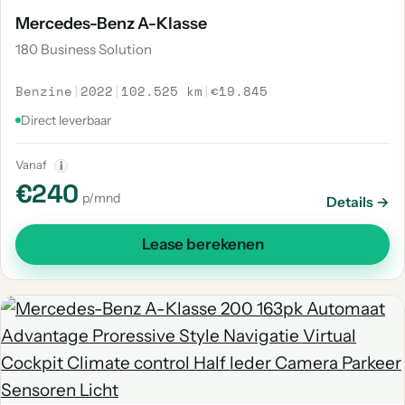
Mercedes-Benz A-Klasse
180 Business Solution
Benzine
|
2022
|
102.525 km
|
€19.845
Direct leverbaar
Vanaf
i
€240
p/mnd
Details →
Lease berekenen