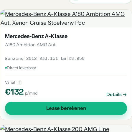
Mercedes-Benz A-Klasse
A180 Ambition AMG Aut
Benzine
|
2012
|
233.151 km
|
€8.950
Direct leverbaar
Vanaf
i
€132
p/mnd
Details →
Lease berekenen