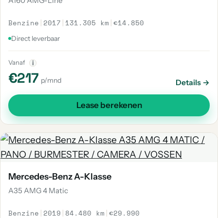
A160 AMG-Line
Benzine
|
2017
|
131.305 km
|
€14.850
Direct leverbaar
Vanaf
i
€217
p/mnd
Details →
Lease berekenen
Mercedes-Benz A-Klasse
A35 AMG 4 Matic
Benzine
|
2019
|
84.480 km
|
€29.990