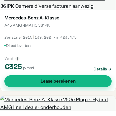
Mercedes-Benz A-Klasse
A45 AMG 4MATIC 361PK
Benzine
|
2015
|
139.202 km
|
€23.475
Direct leverbaar
Vanaf
i
€325
p/mnd
Details →
Lease berekenen