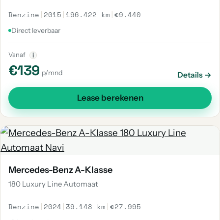
Benzine
|
2015
|
196.422 km
|
€9.440
Direct leverbaar
Vanaf
i
€139
p/mnd
Details →
Lease berekenen
Mercedes-Benz A-Klasse
180 Luxury Line Automaat
Benzine
|
2024
|
39.148 km
|
€27.995