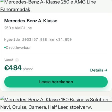
Mercedes-Benz A-Klasse
250 e AMG Line
Hybride
|
2023
|
57.988 km
|
€34.950
Direct leverbaar
Vanaf
i
€484
p/mnd
Details →
Lease berekenen