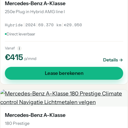
Mercedes-Benz A-Klasse
250e Plug in Hybrid AMG line I
Hybride
|
2024
|
69.370 km
|
€29.950
Direct leverbaar
Vanaf
i
€415
p/mnd
Details →
Lease berekenen
Mercedes-Benz A-Klasse
180 Prestige