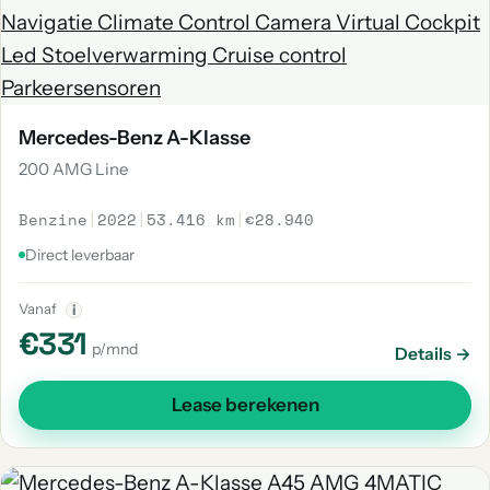
Mercedes-Benz A-Klasse
200 AMG Line
Benzine
|
2022
|
53.416 km
|
€28.940
Direct leverbaar
Vanaf
i
€331
p/mnd
Details →
Lease berekenen