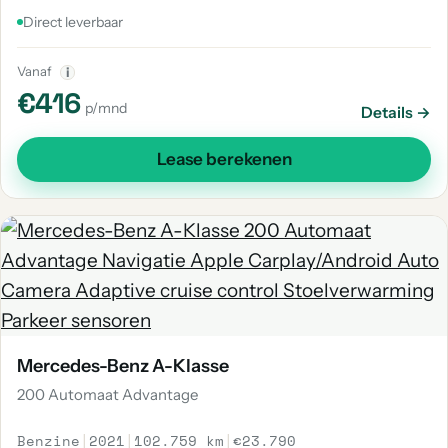
Direct leverbaar
Vanaf
i
€416
p/mnd
Details →
Lease berekenen
Mercedes-Benz A-Klasse
200 Automaat Advantage
Benzine
|
2021
|
102.759 km
|
€23.790