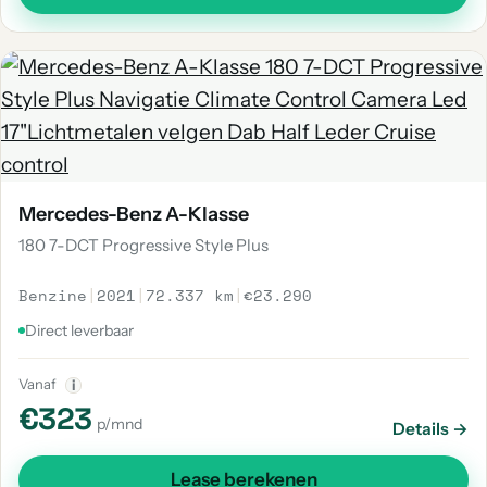
Mercedes-Benz A-Klasse
180 7-DCT Progressive Style Plus
Benzine
|
2021
|
72.337 km
|
€23.290
Direct leverbaar
Vanaf
i
€323
p/mnd
Details →
Lease berekenen