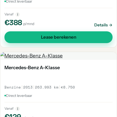
Direct leverbaar
Vanaf
i
€388
p/mnd
Details →
Lease berekenen
Mercedes-Benz A-Klasse
Benzine
|
2013
|
263.993 km
|
€8.750
Direct leverbaar
Vanaf
i
€129