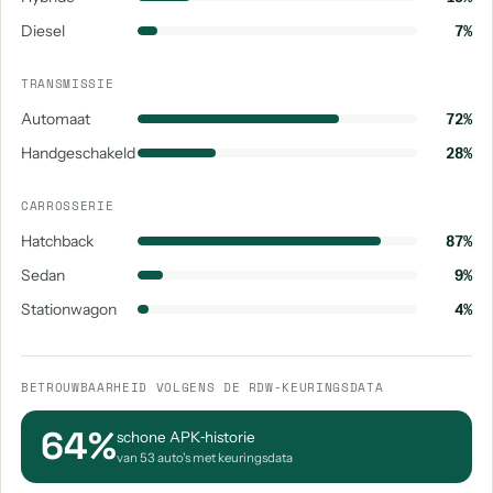
Diesel
7%
TRANSMISSIE
Automaat
72%
Handgeschakeld
28%
CARROSSERIE
Hatchback
87%
Sedan
9%
Stationwagon
4%
BETROUWBAARHEID VOLGENS DE RDW-KEURINGSDATA
64%
schone APK‑historie
van 53 auto's met keuringsdata