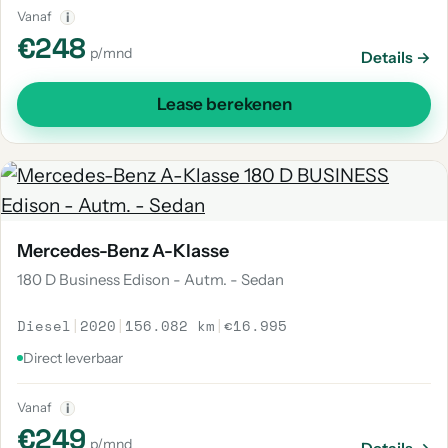
Vanaf
i
€248
p/mnd
Details →
Lease berekenen
Mercedes-Benz A-Klasse
180 D Business Edison - Autm. - Sedan
Diesel
|
2020
|
156.082 km
|
€16.995
Direct leverbaar
Vanaf
i
€249
p/mnd