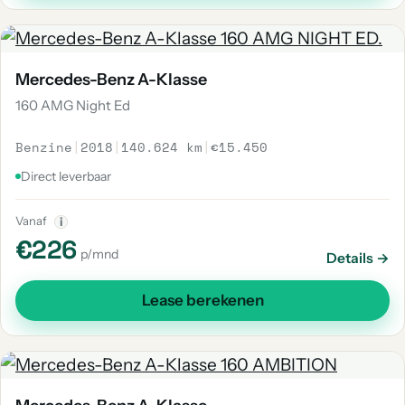
Mercedes-Benz A-Klasse
160 AMG Night Ed
Benzine
|
2018
|
140.624 km
|
€15.450
Direct leverbaar
Vanaf
i
€226
p/mnd
Details →
Lease berekenen