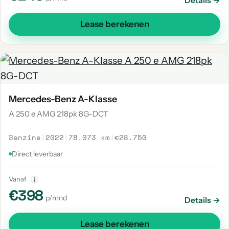
Details →
Lease berekenen
Mercedes-Benz A-Klasse
A 250 e AMG 218pk 8G-DCT
Benzine
|
2022
|
78.073 km
|
€28.750
Direct leverbaar
Vanaf
i
€398
p/mnd
Details →
Lease berekenen