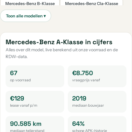
Mercedes-Benz B-Klasse
Mercedes-Benz Cla-Klasse
aantal: 35
aantal: 33
Mercedes-Benz E-Klasse
Mercedes-Benz Glc-Klasse
aantal: 31
aantal: 30
Mercedes-Benz Citan
Mercedes-Benz S-Klasse
Mercedes-Benz A-Klasse in cijfers
aantal: 18
aantal: 14
Alles over dít model, live berekend uit onze voorraad en de
RDW-data.
Mercedes-Benz Sl-Klasse
Mercedes-Benz Gle-Klasse
aantal: 13
aantal: 12
67
€8.750
Mercedes-Benz V-Klasse
Mercedes-Benz G-Klasse
op voorraad
vraagprijs vanaf
aantal: 12
aantal: 11
Mercedes-Benz Sl
Mercedes-Benz Slk-Klasse
€129
2019
aantal: 8
aantal: 8
lease vanaf p/m
mediaan bouwjaar
Mercedes-Benz Eqe
Mercedes-Benz 220
aantal: 6
aantal: 5
90.585 km
64%
mediaan tellerstand
schone APK-historie
Mercedes-Benz M-Klasse
Mercedes-Benz 200