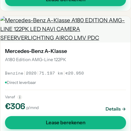
Mercedes-Benz A-Klasse
A180 Edition AMG-Line 122PK
Benzine
|
2020
|
71.197 km
|
€20.950
Direct leverbaar
Vanaf
i
€306
p/mnd
Details →
Lease berekenen