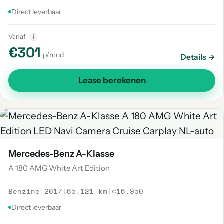
Direct leverbaar
Vanaf
i
€301
p/mnd
Details →
Lease berekenen
Mercedes-Benz A-Klasse
A 180 AMG White Art Edition
Benzine
|
2017
|
65.121 km
|
€16.950
Direct leverbaar