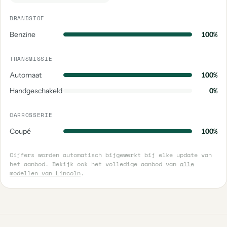
BRANDSTOF
Benzine
100%
TRANSMISSIE
Automaat
100%
Handgeschakeld
0%
CARROSSERIE
Coupé
100%
Cijfers worden automatisch bijgewerkt bij elke update van
het aanbod. Bekijk ook het volledige aanbod van
alle
modellen van Lincoln
.