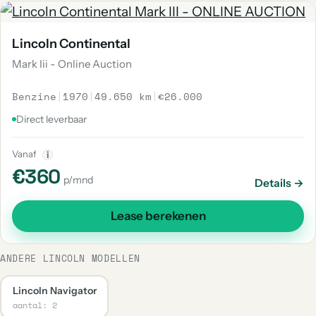
Lincoln Continental
Mark Iii - Online Auction
Benzine
|
1970
|
49.650 km
|
€26.000
Direct leverbaar
Vanaf
i
€360
p/mnd
Details →
Lease berekenen
ANDERE LINCOLN MODELLEN
Lincoln Navigator
aantal: 2