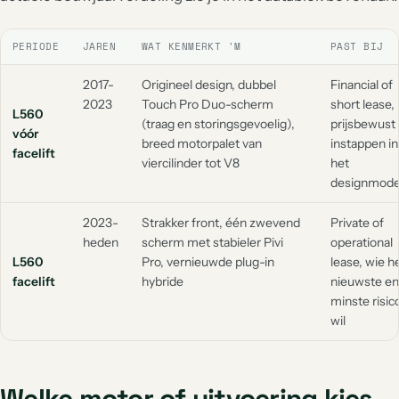
PERIODE
JAREN
WAT KENMERKT 'M
PAST BIJ
2017-
Origineel design, dubbel
Financial of
2023
Touch Pro Duo-scherm
short lease,
L560
(traag en storingsgevoelig),
prijsbewust
vóór
breed motorpalet van
instappen in
facelift
viercilinder tot V8
het
designmode
2023-
Strakker front, één zwevend
Private of
heden
scherm met stabieler Pivi
operational
L560
Pro, vernieuwde plug-in
lease, wie h
facelift
hybride
nieuwste en
minste risic
wil
Welke motor of uitvoering kies