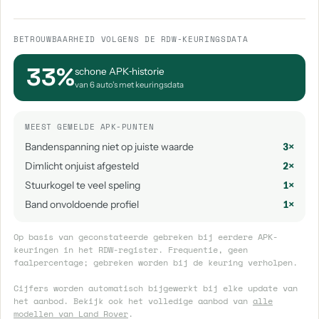
BETROUWBAARHEID VOLGENS DE RDW-KEURINGSDATA
33%
schone APK‑historie
van 6 auto's met keuringsdata
MEEST GEMELDE APK-PUNTEN
Bandenspanning niet op juiste waarde
3×
Dimlicht onjuist afgesteld
2×
Stuurkogel te veel speling
1×
Band onvoldoende profiel
1×
Op basis van geconstateerde gebreken bij eerdere APK-
keuringen in het RDW-register. Frequentie, geen
faalpercentage; gebreken worden bij de keuring verholpen.
Cijfers worden automatisch bijgewerkt bij elke update van
het aanbod. Bekijk ook het volledige aanbod van
alle
modellen van Land Rover
.