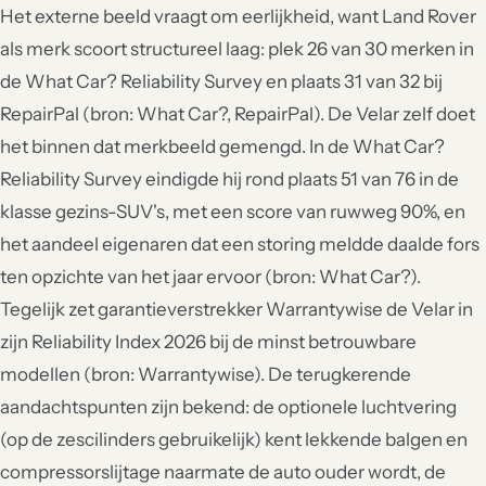
Het externe beeld vraagt om eerlijkheid, want Land Rover
als merk scoort structureel laag: plek 26 van 30 merken in
de What Car? Reliability Survey en plaats 31 van 32 bij
RepairPal (bron: What Car?, RepairPal). De Velar zelf doet
het binnen dat merkbeeld gemengd. In de What Car?
Reliability Survey eindigde hij rond plaats 51 van 76 in de
klasse gezins-SUV's, met een score van ruwweg 90%, en
het aandeel eigenaren dat een storing meldde daalde fors
ten opzichte van het jaar ervoor (bron: What Car?).
Tegelijk zet garantieverstrekker Warrantywise de Velar in
zijn Reliability Index 2026 bij de minst betrouwbare
modellen (bron: Warrantywise). De terugkerende
aandachtspunten zijn bekend: de optionele luchtvering
(op de zescilinders gebruikelijk) kent lekkende balgen en
compressorslijtage naarmate de auto ouder wordt, de