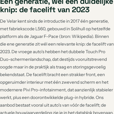
Eén generatie, wel een duidelijke
knip: de facelift van 2023
De Velar kent sinds de introductie in 2017 één generatie,
met fabriekscode L560, gebouwd in Solihull op hetzelfde
platform als de Jaguar F-Pace (bron: Wikipedia). Binnen
die ene generatie zit wél een relevante knip: de facelift van
2023. De vroege auto's hebben het dubbele Touch Pro
Duo-schermenlandschap, dat destijds vooruitstrevend
oogde maar in de praktijk als traag en storingsgevoelig
bekendstaat. De facelift bracht een strakker front, een
opgeruimder interieur met één zwevend scherm en het
modernere Pivi Pro-infotainment, dat aanzienlijk stabieler
werkt, plus een doorontwikkelde plug-in hybride. Ons
aanbod bestaat vooral uit auto's van vóór de facelift; de
actuele bouwjaarverdeling zie je in het datablok bovenaan.