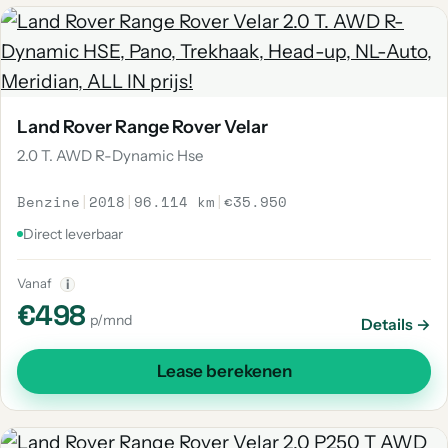
Land Rover Range Rover Velar
2.0 T. AWD R-Dynamic Hse
Benzine
|
2018
|
96.114 km
|
€35.950
Direct leverbaar
Vanaf
i
€498
p/mnd
Details →
Lease berekenen