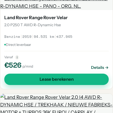
Land Rover Range Rover Velar
2.0 P250 T AWD R-Dynamic Hse
Benzine
|
2019
|
94.531 km
|
€37.945
Direct leverbaar
Vanaf
i
€526
p/mnd
Details →
Lease berekenen