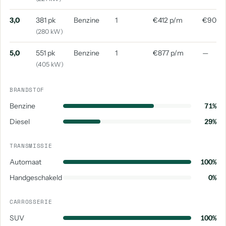
3,0
381 pk
Benzine
1
€412 p/m
€909 
(280 kW)
5,0
551 pk
Benzine
1
€877 p/m
—
(405 kW)
BRANDSTOF
Benzine
71%
Diesel
29%
TRANSMISSIE
Automaat
100%
Handgeschakeld
0%
CARROSSERIE
SUV
100%