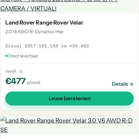
Land Rover Range Rover Velar
2.0 I4 AWD R-Dynamic Hse
Diesel
|
2017
|
161.168 km
|
€34.450
Direct leverbaar
Vanaf
i
€477
p/mnd
Details →
Lease berekenen