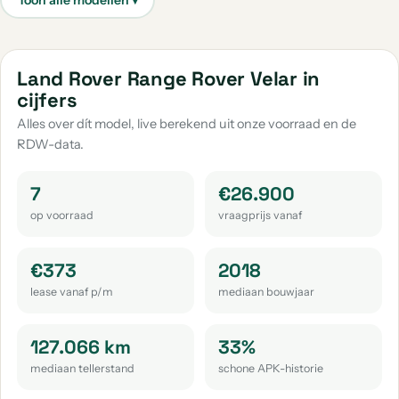
Land Rover Discovery Sport
Land Rover 109
aantal: 3
aantal: 1
Land Rover Evoque
Land Rover Range Rover Velar in
aantal: 1
cijfers
Alles over dít model, live berekend uit onze voorraad en de
RDW-data.
7
€26.900
op voorraad
vraagprijs vanaf
€373
2018
lease vanaf p/m
mediaan bouwjaar
127.066 km
33%
mediaan tellerstand
schone APK-historie