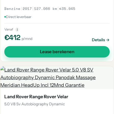
Benzine
|
2017
|
127.066 km
|
€35.945
Direct leverbaar
Vanaf
i
€412
p/mnd
Details →
Lease berekenen
Land Rover Range Rover Velar
5.0 V8 Sv Autobiography Dynamic