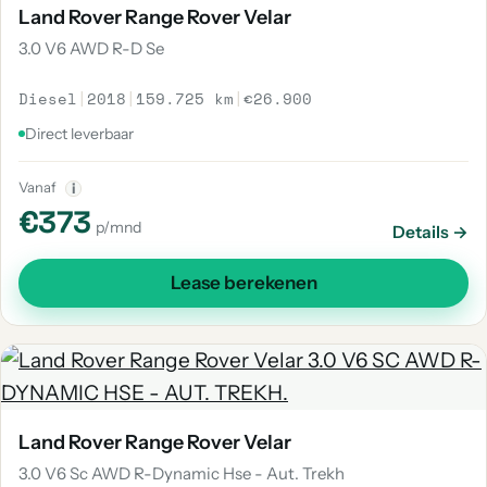
Land Rover Range Rover Velar
3.0 V6 AWD R-D Se
Diesel
|
2018
|
159.725 km
|
€26.900
Direct leverbaar
Vanaf
i
€373
p/mnd
Details →
Lease berekenen
Land Rover Range Rover Velar
3.0 V6 Sc AWD R-Dynamic Hse - Aut. Trekh