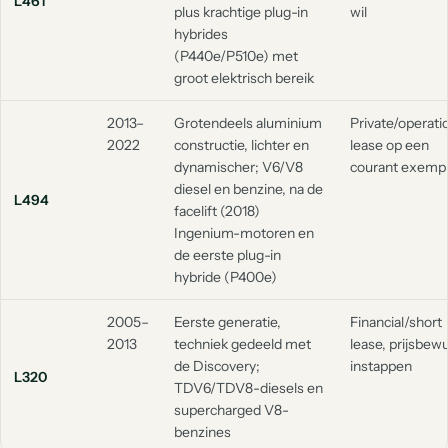
L461
plus krachtige plug-in
wil
hybrides
(P440e/P510e) met
groot elektrisch bereik
2013–
Grotendeels aluminium
Private/operati
2022
constructie, lichter en
lease op een
dynamischer; V6/V8
courant exempl
diesel en benzine, na de
L494
facelift (2018)
Ingenium-motoren en
de eerste plug-in
hybride (P400e)
2005–
Eerste generatie,
Financial/short
2013
techniek gedeeld met
lease, prijsbew
de Discovery;
instappen
L320
TDV6/TDV8-diesels en
supercharged V8-
benzines