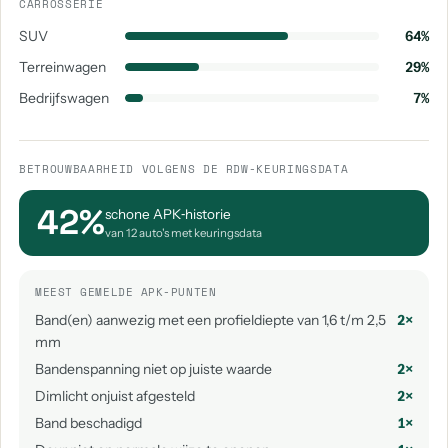
CARROSSERIE
SUV
64%
Terreinwagen
29%
Bedrijfswagen
7%
BETROUWBAARHEID VOLGENS DE RDW-KEURINGSDATA
42%
schone APK‑historie
van 12 auto's met keuringsdata
MEEST GEMELDE APK-PUNTEN
Band(en) aanwezig met een profieldiepte van 1,6 t/m 2,5
2×
mm
Bandenspanning niet op juiste waarde
2×
Dimlicht onjuist afgesteld
2×
Band beschadigd
1×