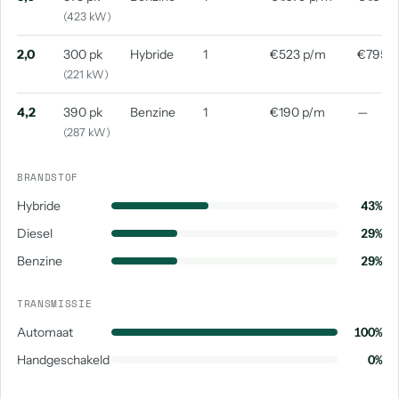
(423 kW)
2,0
300 pk
Hybride
1
€523 p/m
€795 
(221 kW)
4,2
390 pk
Benzine
1
€190 p/m
—
(287 kW)
BRANDSTOF
Hybride
43%
Diesel
29%
Benzine
29%
TRANSMISSIE
Automaat
100%
Handgeschakeld
0%