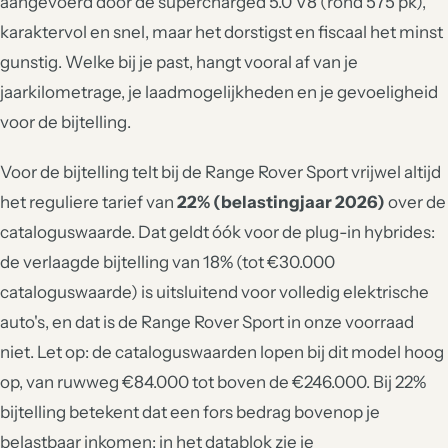
aangevoerd door de supercharged 5.0 V8 (rond 575 pk),
karaktervol en snel, maar het dorstigst en fiscaal het minst
gunstig. Welke bij je past, hangt vooral af van je
jaarkilometrage, je laadmogelijkheden en je gevoeligheid
voor de bijtelling.
Voor de bijtelling telt bij de Range Rover Sport vrijwel altijd
het reguliere tarief van
22% (belastingjaar 2026)
over de
cataloguswaarde. Dat geldt óók voor de plug-in hybrides:
de verlaagde bijtelling van 18% (tot €30.000
cataloguswaarde) is uitsluitend voor volledig elektrische
auto's, en dat is de Range Rover Sport in onze voorraad
niet. Let op: de cataloguswaarden lopen bij dit model hoog
op, van ruwweg €84.000 tot boven de €246.000. Bij 22%
bijtelling betekent dat een fors bedrag bovenop je
belastbaar inkomen; in het datablok zie je