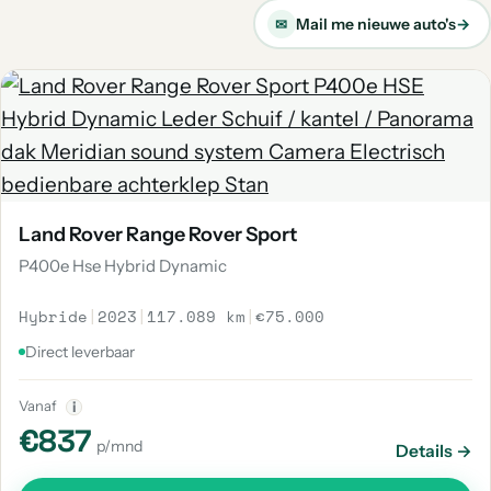
Mail me nieuwe auto's
→
✉
Land Rover Range Rover Sport
P400e Hse Hybrid Dynamic
Hybride
|
2023
|
117.089 km
|
€75.000
Direct leverbaar
Vanaf
i
€837
p/mnd
Details →