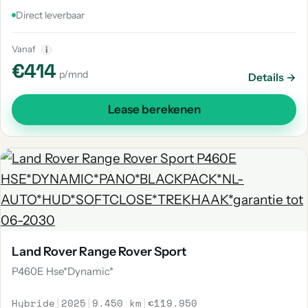
Direct leverbaar
Vanaf
i
€414
p/mnd
Details →
Lease berekenen
Land Rover Range Rover Sport
P460E Hse*Dynamic*
Hybride
|
2025
|
9.450 km
|
€119.950