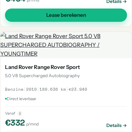
p/mnd
Details →
Lease berekenen
Land Rover Range Rover Sport
5.0 V8 Supercharged Autobiography
Benzine
|
2010
|
189.636 km
|
€23.940
Direct leverbaar
Vanaf
i
€332
p/mnd
Details →