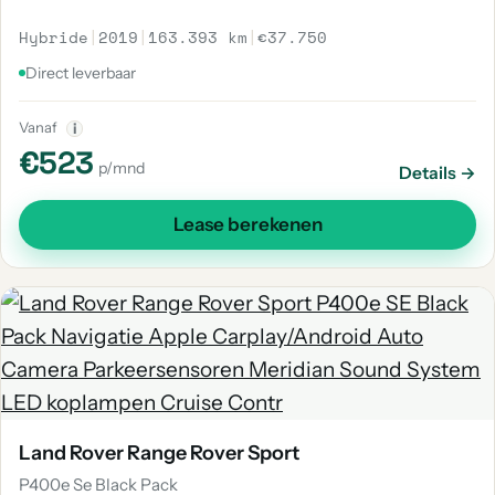
Hybride
|
2019
|
163.393 km
|
€37.750
Direct leverbaar
Vanaf
i
€523
p/mnd
Details →
Lease berekenen
Land Rover Range Rover Sport
P400e Se Black Pack