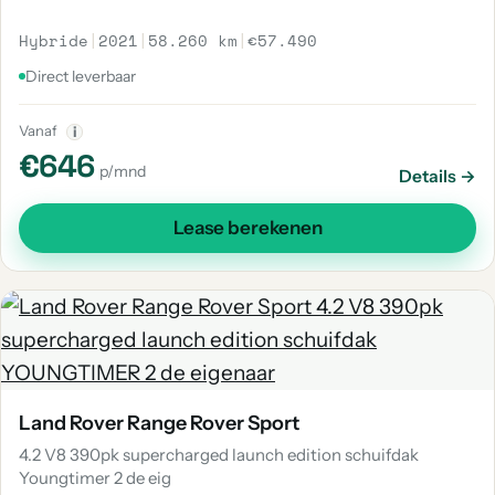
Hybride
|
2021
|
58.260 km
|
€57.490
Direct leverbaar
Vanaf
i
€646
p/mnd
Details →
Lease berekenen
Land Rover Range Rover Sport
4.2 V8 390pk supercharged launch edition schuifdak
Youngtimer 2 de eig