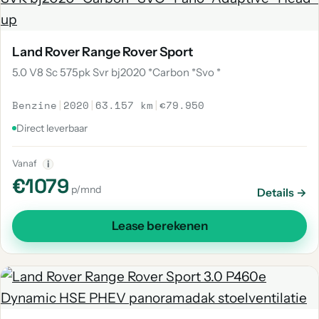
Land Rover Range Rover Sport
5.0 V8 Sc 575pk Svr bj2020 *Carbon *Svo *
Benzine
|
2020
|
63.157 km
|
€79.950
Direct leverbaar
Vanaf
i
€1079
p/mnd
Details →
Lease berekenen