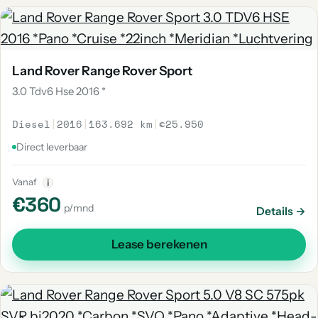
Land Rover Range Rover Sport
3.0 Tdv6 Hse 2016 *
Diesel
|
2016
|
163.692 km
|
€25.950
Direct leverbaar
Vanaf
i
€360
p/mnd
Details →
Lease berekenen