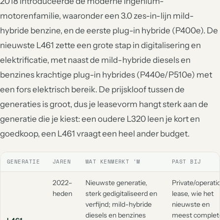
2018 introduceerde de moderne Ingenium-
motorenfamilie, waaronder een 3.0 zes-in-lijn mild-
hybride benzine, en de eerste plug-in hybride (P400e). De
nieuwste L461 zette een grote stap in digitalisering en
elektrificatie, met naast de mild-hybride diesels en
benzines krachtige plug-in hybrides (P440e/P510e) met
een fors elektrisch bereik. De prijskloof tussen de
generaties is groot, dus je leasevorm hangt sterk aan de
generatie die je kiest: een oudere L320 leen je kort en
goedkoop, een L461 vraagt een heel ander budget.
GENERATIE
JAREN
WAT KENMERKT 'M
PAST BIJ
2022–
Nieuwste generatie,
Private/operati
heden
sterk gedigitaliseerd en
lease, wie het
verfijnd; mild-hybride
nieuwste en
diesels en benzines
meest complet