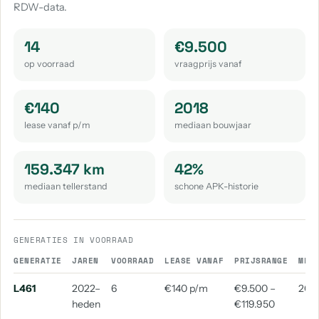
RDW-data.
14
€9.500
op voorraad
vraagprijs vanaf
€140
2018
lease vanaf p/m
mediaan bouwjaar
159.347 km
42%
mediaan tellerstand
schone APK-historie
GENERATIES IN VOORRAAD
GENERATIE
JAREN
VOORRAAD
LEASE VANAF
PRIJSRANGE
MED
L461
2022–
6
€140 p/m
€9.500 –
202
heden
€119.950