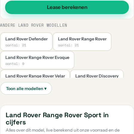
Lease berekenen
ANDERE LAND ROVER MODELLEN
Land Rover Defender
Land Rover Range Rover
aantal: 21
aantal: 21
Land Rover Range Rover Evoque
aantal: 9
Land Rover Range Rover Velar
Land Rover Discovery
aantal: 7
aantal: 4
Land Rover Discovery Sport
Land Rover 109
aantal: 3
aantal: 1
Land Rover Evoque
Land Rover Range Rover Sport in
aantal: 1
cijfers
Alles over dít model, live berekend uit onze voorraad en de