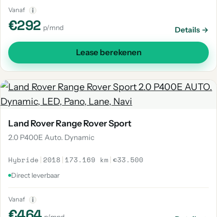
Vanaf
i
€292
p/mnd
Details →
Lease berekenen
Land Rover Range Rover Sport
2.0 P400E Auto. Dynamic
Hybride
|
2018
|
173.169 km
|
€33.500
Direct leverbaar
Vanaf
i
€464