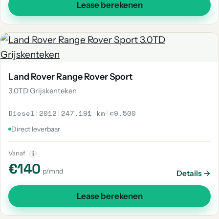
Lease berekenen
Land Rover Range Rover Sport
3.0TD Grijskenteken
Diesel
|
2012
|
247.191 km
|
€9.500
Direct leverbaar
Vanaf
i
€140
p/mnd
Details →
Lease berekenen