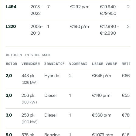
L494
2013–
7
€292 p/m
€19.940 –
2017
2022
€79.950
L320
2005–
1
€190 p/m
€12.990 –
200
2013
€12.990
MOTOREN IN VOORRAAD
MOTOR
VERMOGEN
BRANDSTOF
VOORRAAD
LEASE VANAF
NETTO 
2,0
443 pk
Hybride
2
€646 p/m
€667 p
(326 kW)
3,0
256 pk
Diesel
1
€140 p/m
€553 
(188 kW)
3,0
258 pk
Diesel
1
€360 p/m
€780 
(190 kW)
5,0
575 pk
Benzine
1
€1.079 p/m
€1.613 