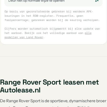
Deur niet op normale wijze te openen
1×
Op basis van geconstateerde gebreken bij eerdere APK-
keuringen in het RDW-register. Frequentie, geen
faalpercentage; gebreken worden bij de keuring verholpen.
Cijfers worden automatisch bijgewerkt bij elke update van
het aanbod. Bekijk ook het volledige aanbod van
alle
modellen van Land Rover
.
Range Rover Sport leasen met
Autolease.nl
De Range Rover Sport is de sportieve, dynamischere broer