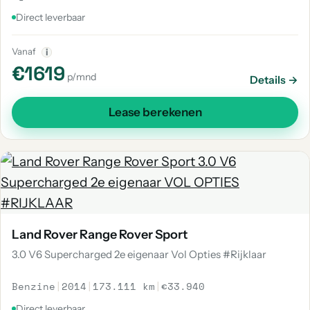
Direct leverbaar
Vanaf
i
€1619
p/mnd
Details →
Lease berekenen
Land Rover Range Rover Sport
3.0 V6 Supercharged 2e eigenaar Vol Opties #Rijklaar
Benzine
|
2014
|
173.111 km
|
€33.940
Direct leverbaar