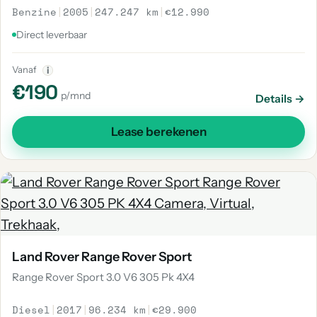
Benzine
|
2005
|
247.247 km
|
€12.990
Direct leverbaar
Vanaf
i
€190
p/mnd
Details →
Lease berekenen
Land Rover Range Rover Sport
Range Rover Sport 3.0 V6 305 Pk 4X4
Diesel
|
2017
|
96.234 km
|
€29.900