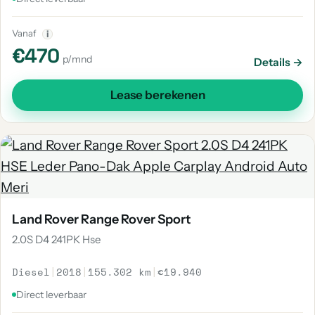
Vanaf
i
€470
p/mnd
Details →
Lease berekenen
Land Rover Range Rover Sport
2.0S D4 241PK Hse
Diesel
|
2018
|
155.302 km
|
€19.940
Direct leverbaar