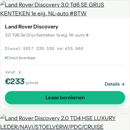
Land Rover Discovery
3.0 Td6 Se Grijs Kenteken 1e eig. Nl-auto #
Diesel
|
2017
|
338.162 km
|
€15.940
Direct leverbaar
Vanaf
i
€233
p/mnd
Details →
Lease berekenen