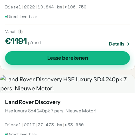
Diesel
|
2022
|
19.844 km
|
€106.750
Direct leverbaar
Vanaf
i
€1191
p/mnd
Details →
Lease berekenen
Land Rover Discovery
Hse luxury Sd4 240pk 7 pers. Nieuwe Motor!
Diesel
|
2017
|
77.473 km
|
€33.950
Direct leverbaar