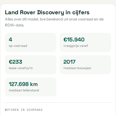
Land Rover Discovery Sport
Land Rover 109
Land Rover Discovery in cijfers
aantal: 3
aantal: 1
Alles over dít model, live berekend uit onze voorraad en de
RDW-data.
Land Rover Evoque
aantal: 1
4
€15.940
op voorraad
vraagprijs vanaf
€233
2017
lease vanaf p/m
mediaan bouwjaar
127.698 km
mediaan tellerstand
MOTOREN IN VOORRAAD