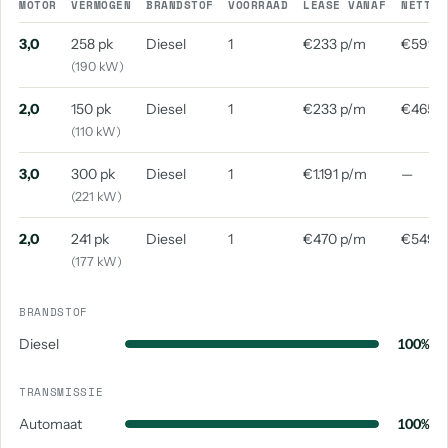
MOTOR
VERMOGEN
BRANDSTOF
VOORRAAD
LEASE VANAF
NETTO 
3,0
258 pk
Diesel
1
€233 p/m
€599 
(190 kW)
2,0
150 pk
Diesel
1
€233 p/m
€465 
(110 kW)
3,0
300 pk
Diesel
1
€1.191 p/m
—
(221 kW)
2,0
241 pk
Diesel
1
€470 p/m
€549 
(177 kW)
BRANDSTOF
Diesel
100%
TRANSMISSIE
Automaat
100%