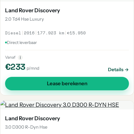
Land Rover Discovery
2.0 Td4 Hse Luxury
Diesel
|
2016
|
177.923 km
|
€15.950
Direct leverbaar
Vanaf
i
€233
p/mnd
Details →
Lease berekenen
Land Rover Discovery
3.0 D300 R-Dyn Hse