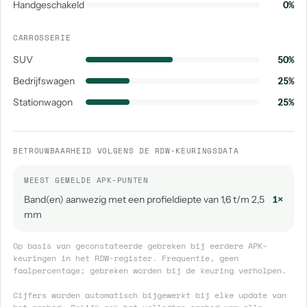
Handgeschakeld
0%
CARROSSERIE
SUV
50%
Bedrijfswagen
25%
Stationwagon
25%
BETROUWBAARHEID VOLGENS DE RDW-KEURINGSDATA
MEEST GEMELDE APK-PUNTEN
Band(en) aanwezig met een profieldiepte van 1,6 t/m 2,5
1×
mm
Op basis van geconstateerde gebreken bij eerdere APK-
keuringen in het RDW-register. Frequentie, geen
faalpercentage; gebreken worden bij de keuring verholpen.
Cijfers worden automatisch bijgewerkt bij elke update van