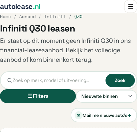
autolease
.nl
☰
Home
/
Aanbod
/
Infiniti
/
Q30
Infiniti Q30 leasen
Er staat op dit moment geen Infiniti Q30 in ons
financial-leaseaanbod. Bekijk het volledige
aanbod of kom binnenkort terug.
Zoek
☰ Filters
Sorteren
Mail me nieuwe auto's
→
✉