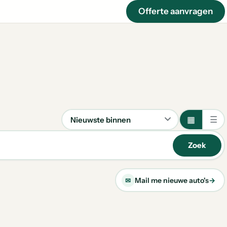
Offerte aanvragen
▦
☰
Sorteren
Zoek
Mail me nieuwe auto's
→
✉