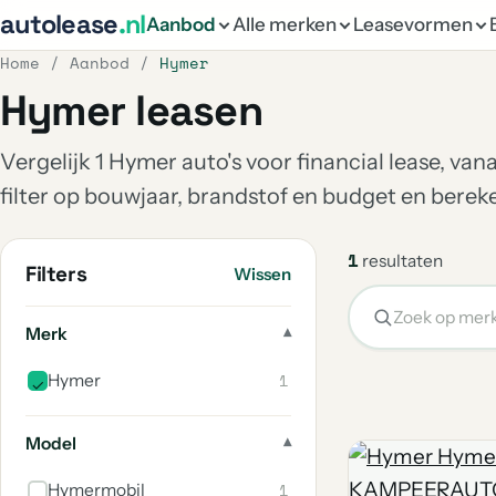
autolease
.nl
Aanbod
Alle merken
Leasevormen
Home
/
Aanbod
/
Hymer
Hymer leasen
Vergelijk 1 Hymer auto's voor financial lease, va
filter op bouwjaar, brandstof en budget en bere
1
resultaten
Filters
Wissen
Merk
1
Hymer
Model
1
Hymermobil