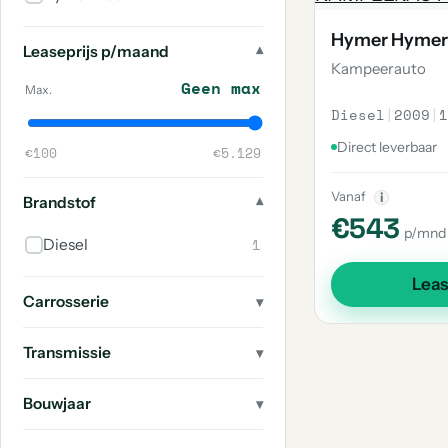
Hymer Hymer
Leaseprijs p/maand
Kampeerauto
Geen max
Max.
Diesel
|
2009
|
1
Direct leverbaar
€100
€5.129
Vanaf
i
Brandstof
€543
p/mnd
1
Diesel
Lea
Carrosserie
Transmissie
Bouwjaar