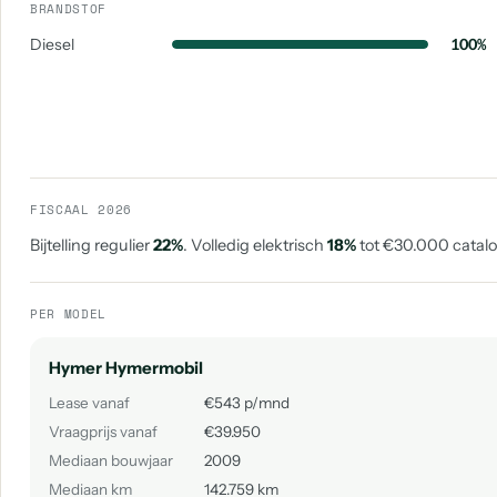
BRANDSTOF
Diesel
100%
FISCAAL 2026
Bijtelling regulier
22%
. Volledig elektrisch
18%
tot €30.000 catalog
PER MODEL
Hymer Hymermobil
Lease vanaf
€543 p/mnd
Vraagprijs vanaf
€39.950
Mediaan bouwjaar
2009
Mediaan km
142.759 km