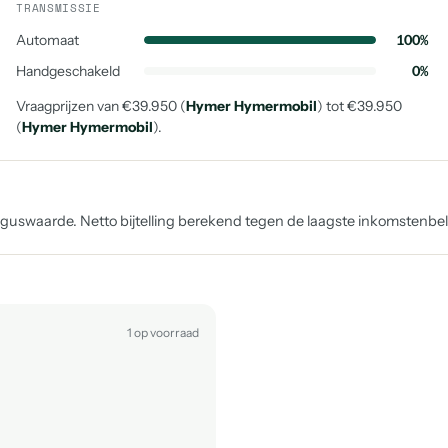
TRANSMISSIE
Automaat
100%
Handgeschakeld
0%
Vraagprijzen van €39.950 (
Hymer Hymermobil
) tot €39.950
(
Hymer Hymermobil
).
uswaarde. Netto bijtelling berekend tegen de laagste inkomstenbelas
1 op voorraad