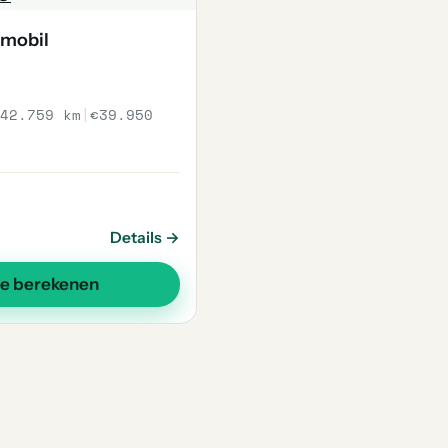
mobil
42.759 km
|
€39.950
Details →
se berekenen