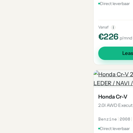
Direct leverbaar
Vanaf
i
€226
p/mnd
Lea
Honda Cr-V
2.0I AWD Execut
Benzine
|
2008
|
Direct leverbaar