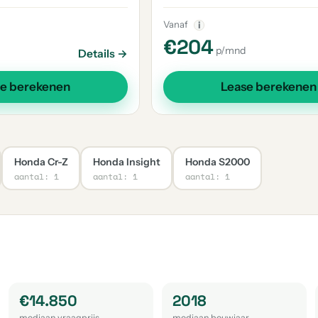
Vanaf
i
€204
p/mnd
Details →
se berekenen
Lease berekenen
Honda Cr-Z
Honda Insight
Honda S2000
aantal: 1
aantal: 1
aantal: 1
€14.850
2018
mediaan vraagprijs
mediaan bouwjaar