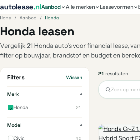
autolease
.nl
Aanbod
Alle merken
Leasevormen
Home
/
Aanbod
/
Honda
Honda leasen
Vergelijk 21 Honda auto's voor financial lease, v
filter op bouwjaar, brandstof en budget en bere
21
resultaten
Filters
Wissen
Merk
21
Honda
Model
10
Civic