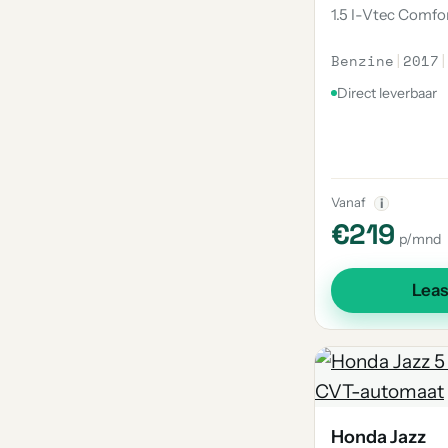
1.5 I-Vtec Comfo
Benzine
|
2017
|
Direct leverbaar
Vanaf
i
€219
p/mnd
Lea
Honda Jazz