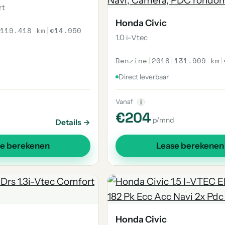
rt
Honda Civic
119.418 km
|
€14.950
1.0 i-Vtec
Benzine
|
2018
|
131.909 km
|
Direct leverbaar
Vanaf
i
€204
p/mnd
Details →
se berekenen
Lease berekenen
Honda Civic