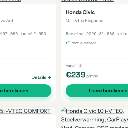
Honda Civic
ive Aut
1.5 I-Vtec Elegance
197.066 km
|
€12.950
Benzine
|
2020
|
81.688 km
|
€
Direct leverbaar
Vanaf
i
€239
p/mnd
Details →
se berekenen
Lease berekenen