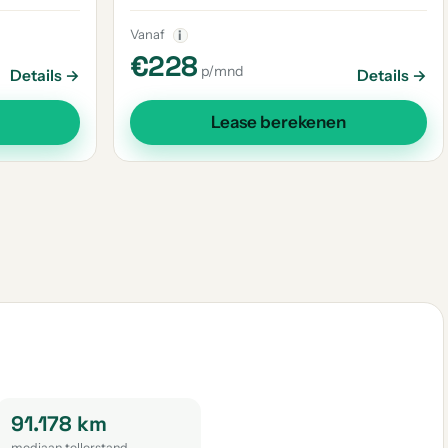
Vanaf
i
€228
p/mnd
Details →
Details →
Lease berekenen
91.178 km
mediaan tellerstand