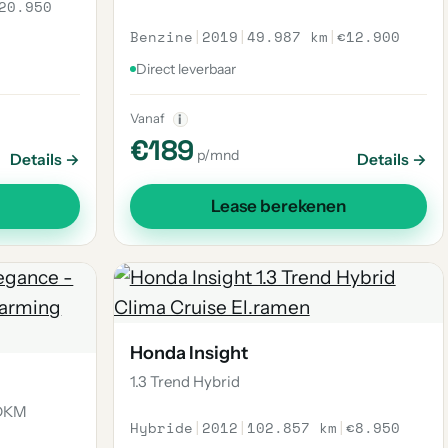
20.950
Benzine
|
2019
|
49.987 km
|
€12.900
Direct leverbaar
Vanaf
i
€189
p/mnd
Details →
Details →
Lease berekenen
Honda Insight
1.3 Trend Hybrid
4DKM
Hybride
|
2012
|
102.857 km
|
€8.950