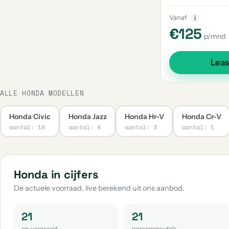
Vanaf
i
€125
p/mnd
Lea
ALLE HONDA MODELLEN
Honda Civic
Honda Jazz
Honda Hr-V
Honda Cr-V
aantal: 10
aantal: 4
aantal: 3
aantal: 1
Honda in cijfers
De actuele voorraad, live berekend uit ons aanbod.
21
21
op voorraad
personenauto's