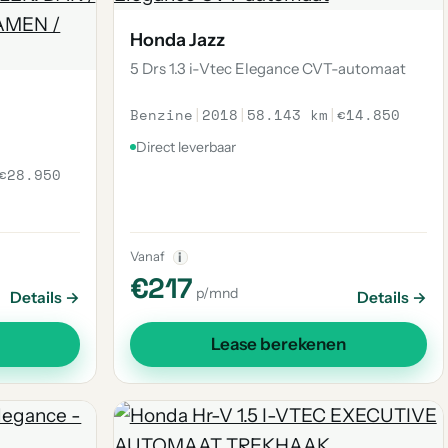
Honda Jazz
5 Drs 1.3 i-Vtec Elegance CVT-automaat
Benzine
|
2018
|
58.143 km
|
€14.850
Direct leverbaar
€28.950
Vanaf
i
€217
p/mnd
Details →
Details →
Lease berekenen