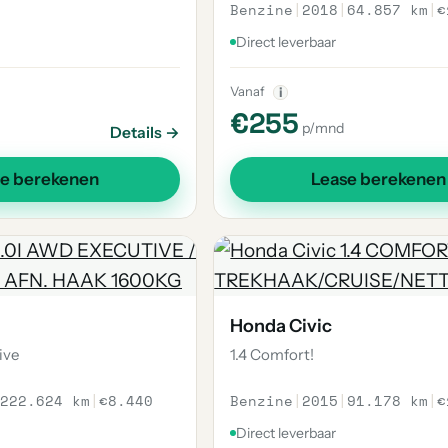
Benzine
|
2018
|
64.857 km
|
€
Direct leverbaar
Vanaf
i
€255
p/mnd
Details →
se berekenen
Lease berekenen
Honda Civic
ive
1.4 Comfort!
222.624 km
|
€8.440
Benzine
|
2015
|
91.178 km
|
€
Direct leverbaar