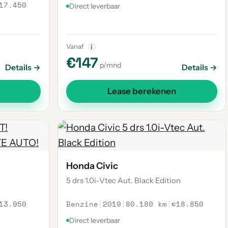
17.450
Direct leverbaar
Vanaf
i
€147
p/mnd
Details →
Details →
Lease berekenen
Honda Civic
5 drs 1.0i-Vtec Aut. Black Edition
13.950
Benzine
|
2019
|
80.180 km
|
€18.850
Direct leverbaar