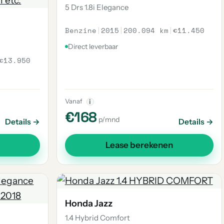
5 Drs 1.8i Elegance
Benzine
|
2015
|
200.094 km
|
€11.450
Direct leverbaar
€13.950
Vanaf
i
€168
p/mnd
Details →
Details →
Lease berekenen
Honda Jazz
1.4 Hybrid Comfort