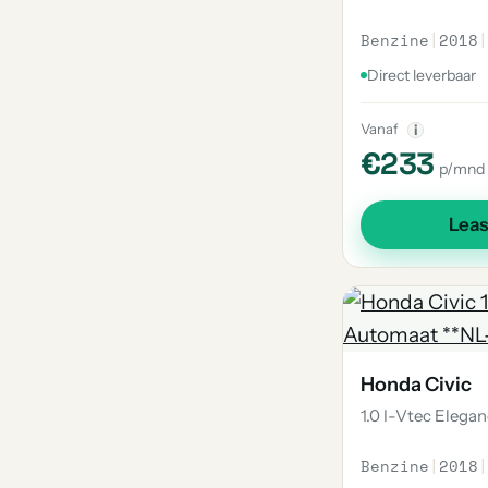
Benzine
|
2018
|
Direct leverbaar
Vanaf
i
€233
p/mnd
Lea
Honda Civic
1.0 I-Vtec Elega
Benzine
|
2018
|