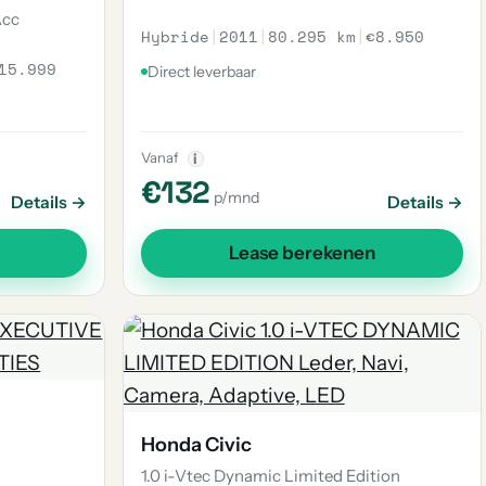
Acc
Hybride
|
2011
|
80.295 km
|
€8.950
15.999
Direct leverbaar
Vanaf
i
€132
p/mnd
Details →
Details →
Lease berekenen
Honda Civic
1.0 i-Vtec Dynamic Limited Edition