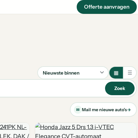
Offerte aanvragen
▦
☰
Sorteren
Zoek
Mail me nieuwe auto's
→
✉