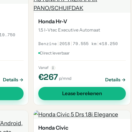
Honda Hr-V
1.5 I-Vtec Executive Automaat
19.750
Benzine
|
2018
|
79.555 km
|
€18.250
Direct leverbaar
Vanaf
i
€267
p/mnd
Details →
Details →
Lease berekenen
Honda Civic