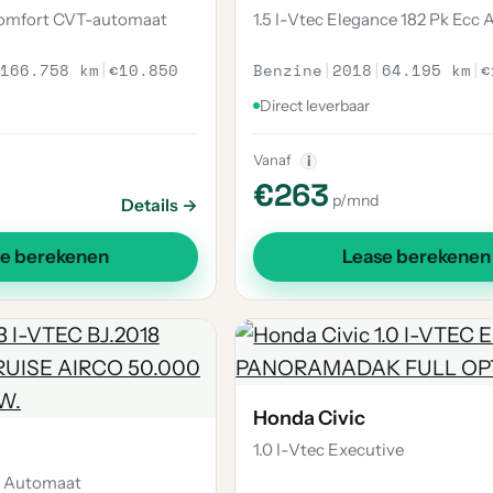
 Comfort CVT-automaat
1.5 I-Vtec Elegance 182 Pk Ecc 
166.758 km
|
€10.850
Benzine
|
2018
|
64.195 km
|
€
Direct leverbaar
Vanaf
i
€263
p/mnd
Details →
se berekenen
Lease berekenen
Honda Civic
1.0 I-Vtec Executive
18 Automaat