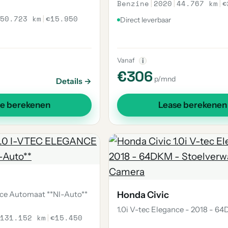
Benzine
|
2020
|
44.767 km
|
€
50.723 km
|
€15.950
Direct leverbaar
Vanaf
i
€306
p/mnd
Details →
se berekenen
Lease berekenen
nce Automaat **Nl-Auto**
Honda Civic
1.0i V-tec Elegance - 2018 - 6
131.152 km
|
€15.450