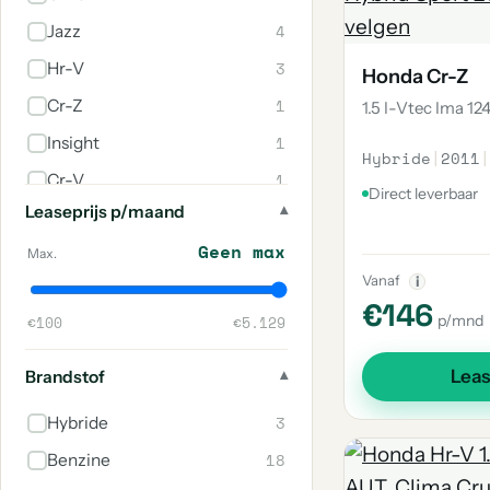
4
Jazz
3
Hr-V
Honda Cr-Z
1
Cr-Z
1.5 I-Vtec Ima 1
1
Insight
Hybride
|
2011
|
1
Cr-V
Direct leverbaar
Leaseprijs p/maand
1
S2000
Geen max
Max.
Vanaf
i
€146
p/mnd
€100
€5.129
Lea
Brandstof
3
Hybride
18
Benzine