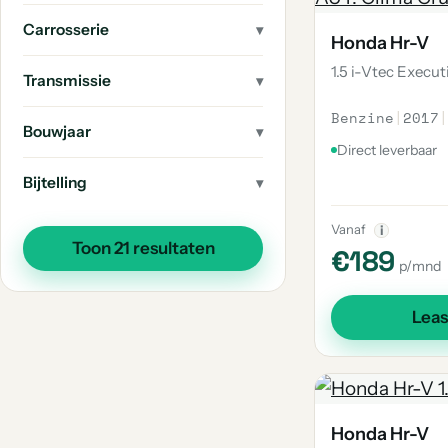
Carrosserie
Honda Hr-V
1.5 i-Vtec Execut
Transmissie
Benzine
|
2017
|
Bouwjaar
Direct leverbaar
Bijtelling
Vanaf
i
Toon 21 resultaten
€189
p/mnd
Lea
Honda Hr-V