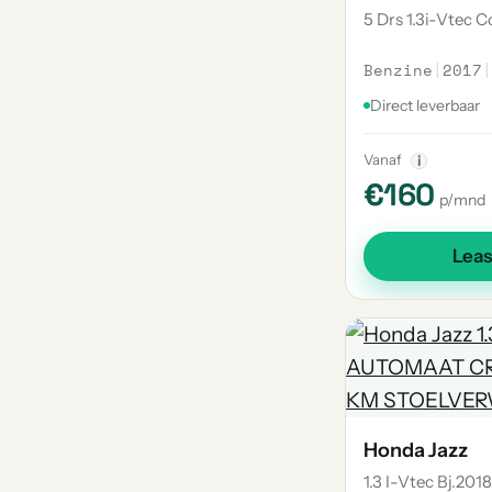
5 Drs 1.3i-Vtec
Benzine
|
2017
|
Direct leverbaar
Vanaf
i
€160
p/mnd
Lea
Honda Jazz
1.3 I-Vtec Bj.20