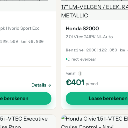
24pk Hybrid Sport Ecc
Honda S2000
2.0I Vtec 241PK Nl-Auto
129.569 km
|
€9.900
Benzine
|
2000
|
122.059 km
|
Direct leverbaar
Vanaf
i
€401
p/mnd
Details →
se berekenen
Lease berekenen