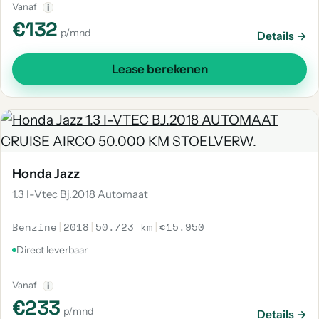
Vanaf
i
€132
p/mnd
Details →
Lease berekenen
Honda Jazz
1.3 I-Vtec Bj.2018 Automaat
Benzine
|
2018
|
50.723 km
|
€15.950
Direct leverbaar
Vanaf
i
€233
p/mnd
Details →