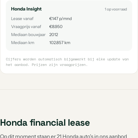
Honda Insight
1 op voorraad
Lease vanaf
€147 p/mnd
Vraagprijs vanaf
€8.950
Mediaan bouwjaar
2012
Mediaan km
102.857 km
Cijfers worden automatisch bijgewerkt bij elke update van
het aanbod. Prijzen zijn vraagprijzen.
Honda financial lease
Op dit moment staan er 21 Honda auto's in ons aanbod