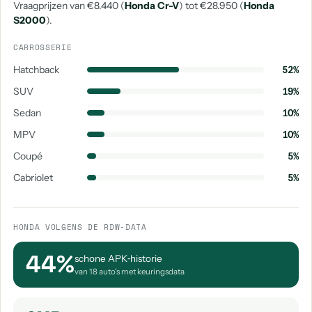
Vraagprijzen van €8.440 (
Honda Cr-V
) tot €28.950 (
Honda
S2000
).
CARROSSERIE
Hatchback
52%
SUV
19%
Sedan
10%
MPV
10%
Coupé
5%
Cabriolet
5%
HONDA VOLGENS DE RDW-DATA
44%
schone APK‑historie
van 18 auto's met keuringsdata