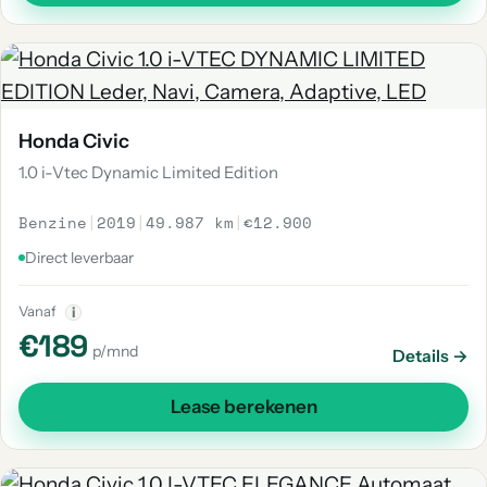
Honda Civic
1.0 i-Vtec Dynamic Limited Edition
Benzine
|
2019
|
49.987 km
|
€12.900
Direct leverbaar
Vanaf
i
€189
p/mnd
Details →
Lease berekenen