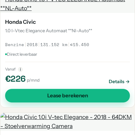
Honda Civic
1.0 I-Vtec Elegance Automaat **Nl-Auto**
Benzine
|
2018
|
131.152 km
|
€15.450
Direct leverbaar
Vanaf
i
€226
p/mnd
Details →
Lease berekenen