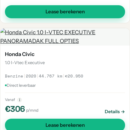
Lease berekenen
Honda Civic
1.0 I-Vtec Executive
Benzine
|
2020
|
44.767 km
|
€20.950
Direct leverbaar
Vanaf
i
€306
p/mnd
Details →
Lease berekenen