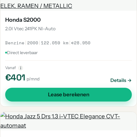
Honda S2000
2.0I Vtec 241PK Nl-Auto
Benzine
|
2000
|
122.059 km
|
€28.950
Direct leverbaar
Vanaf
i
€401
p/mnd
Details →
Lease berekenen