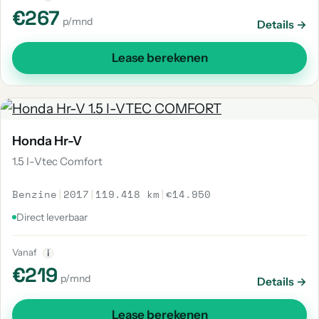
€267
p/mnd
Details →
Lease berekenen
Honda Hr-V
1.5 I-Vtec Comfort
Benzine
|
2017
|
119.418 km
|
€14.950
Direct leverbaar
Vanaf
i
€219
p/mnd
Details →
Lease berekenen