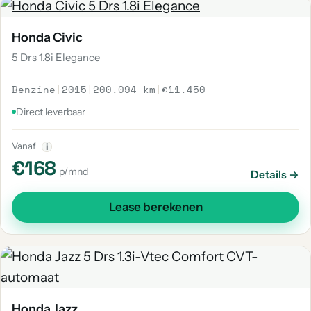
Honda Civic
5 Drs 1.8i Elegance
Benzine
|
2015
|
200.094 km
|
€11.450
Direct leverbaar
Vanaf
i
€168
p/mnd
Details →
Lease berekenen
Honda Jazz