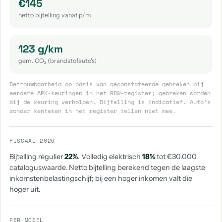
€145
netto bijtelling vanaf p/m
123 g/km
gem. CO₂ (brandstofauto's)
Betrouwbaarheid op basis van geconstateerde gebreken bij
eerdere APK-keuringen in het RDW-register; gebreken worden
bij de keuring verholpen. Bijtelling is indicatief. Auto's
zonder kenteken in het register tellen niet mee.
FISCAAL 2026
Bijtelling regulier
22%
. Volledig elektrisch
18%
tot €30.000
cataloguswaarde. Netto bijtelling berekend tegen de laagste
inkomstenbelastingschijf; bij een hoger inkomen valt die
hoger uit.
PER MODEL