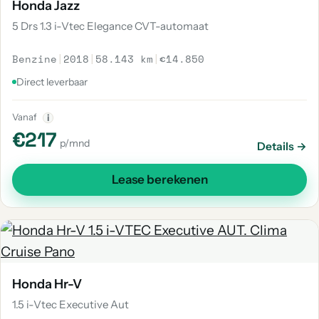
Honda Jazz
5 Drs 1.3 i-Vtec Elegance CVT-automaat
Benzine
|
2018
|
58.143 km
|
€14.850
Direct leverbaar
Vanaf
i
€217
p/mnd
Details →
Lease berekenen
Honda Hr-V
1.5 i-Vtec Executive Aut