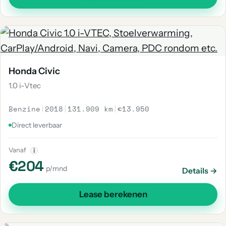
Honda Civic
1.0 i-Vtec
Benzine
|
2018
|
131.909 km
|
€13.950
Direct leverbaar
Vanaf
i
€204
p/mnd
Details →
Lease berekenen