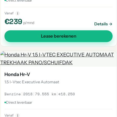
Direct leverbaar
Vanaf
i
€239
p/mnd
Details →
Lease berekenen
Honda Hr-V
1.5 I-Vtec Executive Automaat
Benzine
|
2018
|
79.555 km
|
€18.250
Direct leverbaar
Vanaf
i