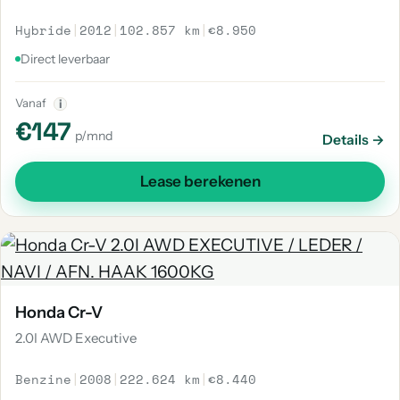
Hybride
|
2012
|
102.857 km
|
€8.950
Direct leverbaar
Vanaf
i
€147
p/mnd
Details →
Lease berekenen
Honda Cr-V
2.0I AWD Executive
Benzine
|
2008
|
222.624 km
|
€8.440