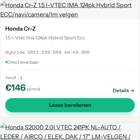
Honda Cr-Z
1.5 I-Vtec Ima 124pk Hybrid Sport Ecc
Hybride
|
2011
|
129.569 km
|
€9.900
Direct leverbaar
Vanaf
i
€146
p/mnd
Details →
Lease berekenen