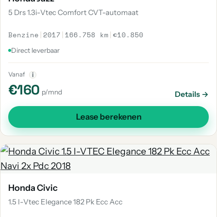
5 Drs 1.3i-Vtec Comfort CVT-automaat
Benzine
|
2017
|
166.758 km
|
€10.850
Direct leverbaar
Vanaf
i
€160
p/mnd
Details →
Lease berekenen
Honda Civic
1.5 I-Vtec Elegance 182 Pk Ecc Acc