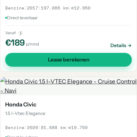
Benzine
|
2017
|
197.066 km
|
€12.950
Direct leverbaar
Vanaf
i
€189
p/mnd
Details →
Lease berekenen
Honda Civic
1.5 I-Vtec Elegance
Benzine
|
2020
|
81.688 km
|
€19.750