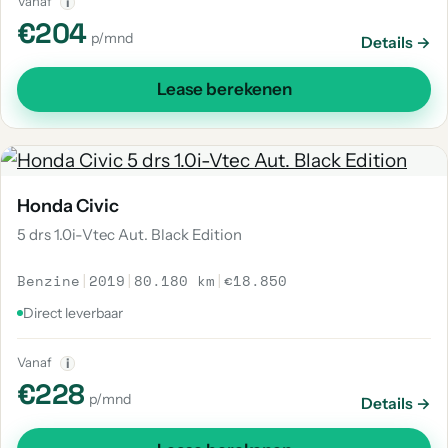
Vanaf
i
€204
p/mnd
Details →
Lease berekenen
Honda Civic
5 drs 1.0i-Vtec Aut. Black Edition
Benzine
|
2019
|
80.180 km
|
€18.850
Direct leverbaar
Vanaf
i
€228
p/mnd
Details →