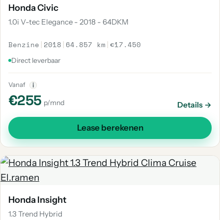
Honda Civic
1.0i V-tec Elegance - 2018 - 64DKM
Benzine
|
2018
|
64.857 km
|
€17.450
Direct leverbaar
Vanaf
i
€255
p/mnd
Details →
Lease berekenen
Honda Insight
1.3 Trend Hybrid