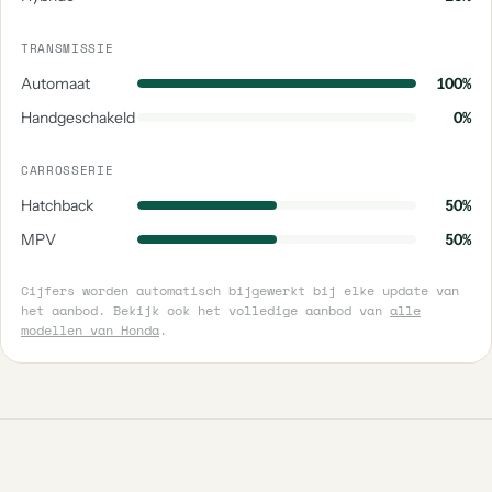
TRANSMISSIE
Automaat
100%
Handgeschakeld
0%
CARROSSERIE
Hatchback
50%
MPV
50%
Cijfers worden automatisch bijgewerkt bij elke update van
het aanbod. Bekijk ook het volledige aanbod van
alle
modellen van Honda
.