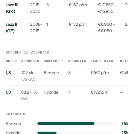
Jazz III
2015–
3
€160 p/m
€10.850 –
2018
(GK)
2020
€15.950
Jazz II
2008–
1
€132 p/m
€8.950 –
2011
(GE)
2015
€8.950
MOTOREN IN VOORRAAD
MOTOR
VERMOGEN
BRANDSTOF
VOORRAAD
LEASE VANAF
NETTO 
1,3
102 pk
Benzine
3
€160 p/m
€145 p
(75 kW)
1,3
88 pk
Hybride
1
€132 p/m
—
(65
kW)
BRANDSTOF
Benzine
75%
Hybride
25%