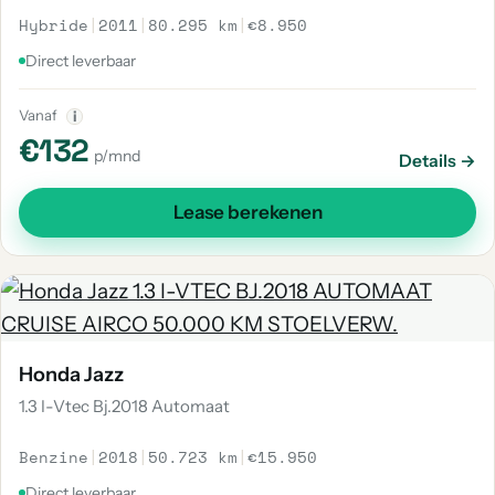
Hybride
|
2011
|
80.295 km
|
€8.950
Direct leverbaar
Vanaf
i
€132
p/mnd
Details →
Lease berekenen
Honda Jazz
1.3 I-Vtec Bj.2018 Automaat
Benzine
|
2018
|
50.723 km
|
€15.950
Direct leverbaar