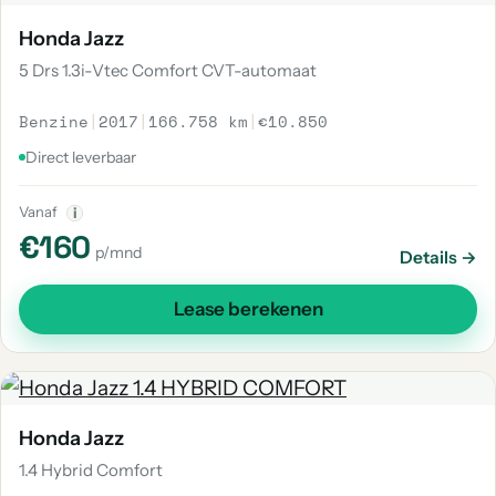
Honda Jazz
5 Drs 1.3i-Vtec Comfort CVT-automaat
Benzine
|
2017
|
166.758 km
|
€10.850
Direct leverbaar
Vanaf
i
€160
p/mnd
Details →
Lease berekenen
Honda Jazz
1.4 Hybrid Comfort