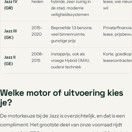
Jazz IV
heden
hybride, zeer zuinig in
lease, wie nieu
(GR)
de stad, moderne
wil
veiligheidssystemen
2015-
Beproefde 1.3 benzine,
Private/financia
Jazz III
2020
veel binnenruimte,
lease, prijsbew
(GK)
gunstige prijs
2008-
Instapprijs, ook als
Korte, goedkop
Jazz II
2015
vroege Hybrid (IMA);
leasecontracte
(GE)
oudere techniek
Welke motor of uitvoering kies
je?
De motorkeuze bij de Jazz is overzichtelijk, en dat is een
compliment. Het grootste deel van onze voorraad rijdt