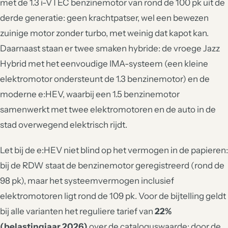
met de 1.3 i-VTEC benzinemotor van rond de 100 pk uit de
derde generatie: geen krachtpatser, wel een bewezen
zuinige motor zonder turbo, met weinig dat kapot kan.
Daarnaast staan er twee smaken hybride: de vroege Jazz
Hybrid met het eenvoudige IMA-systeem (een kleine
elektromotor ondersteunt de 1.3 benzinemotor) en de
moderne e:HEV, waarbij een 1.5 benzinemotor
samenwerkt met twee elektromotoren en de auto in de
stad overwegend elektrisch rijdt.
Let bij de e:HEV niet blind op het vermogen in de papieren:
bij de RDW staat de benzinemotor geregistreerd (rond de
98 pk), maar het systeemvermogen inclusief
elektromotoren ligt rond de 109 pk. Voor de bijtelling geldt
bij alle varianten het reguliere tarief van
22%
(belastingjaar 2026)
over de cataloguswaarde; door de