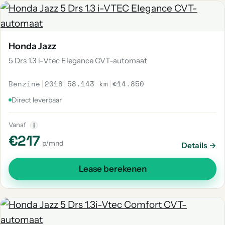
Honda Jazz
5 Drs 1.3 i-Vtec Elegance CVT-automaat
Benzine
|
2018
|
58.143 km
|
€14.850
Direct leverbaar
Vanaf
i
€217
p/mnd
Details →
Lease berekenen