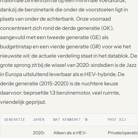
maximale binnenruimte op een minimale voetafdruk,
dankzij de benzinetank die onder de voorstoelen ligt in
plaats van onder de achterbank. Onze voorraad
concentreert zich rond de derde generatie (GK),
aangevuld met een tweede generatie (GE) als
budgetinstap en een vierde generatie (GR) voor wie het
nieuwste wil; de actuele verdeling staat in het datablok. De
grote sprong zit bij de wissel van 2020: sindsdien is de Jazz
in Europa uitsluitend leverbaar als e:HEV-hybride. De
derde generatie (2015-2020) is de nuchtere keuze
daarvoor: beproefde 1.3 benzinemotor, veel ruimte,
vriendelijk geprijsd.
GENERATIE
JAREN
WAT KENMERKT 'M
PAST BIJ
2020-
Alleen als e:HEV-
Private/operati