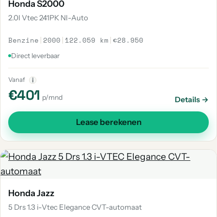
Honda S2000
2.0I Vtec 241PK Nl-Auto
Benzine
|
2000
|
122.059 km
|
€28.950
Direct leverbaar
Vanaf
i
€401
p/mnd
Details →
Lease berekenen
Honda Jazz
5 Drs 1.3 i-Vtec Elegance CVT-automaat