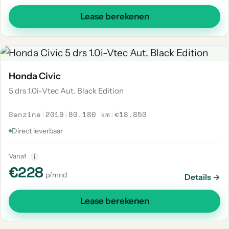
Lease berekenen
Honda Civic
5 drs 1.0i-Vtec Aut. Black Edition
Benzine
|
2019
|
80.180 km
|
€18.850
Direct leverbaar
Vanaf
i
€228
p/mnd
Details →
Lease berekenen