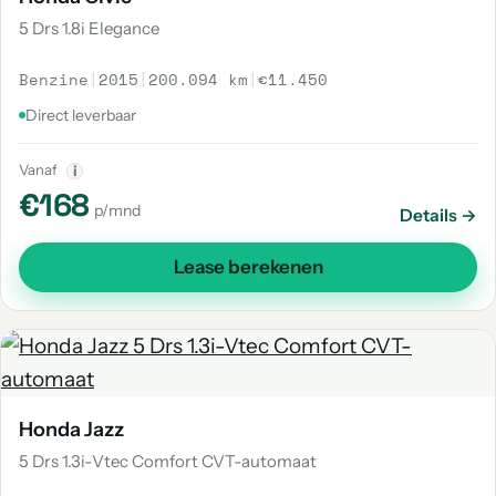
5 Drs 1.8i Elegance
Benzine
|
2015
|
200.094 km
|
€11.450
Direct leverbaar
Vanaf
i
€168
p/mnd
Details →
Lease berekenen
Honda Jazz
5 Drs 1.3i-Vtec Comfort CVT-automaat