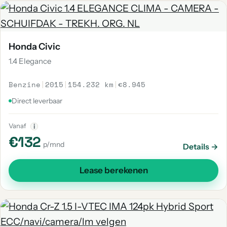
Honda Civic
1.4 Elegance
Benzine
|
2015
|
154.232 km
|
€8.945
Direct leverbaar
Vanaf
i
€132
p/mnd
Details →
Lease berekenen