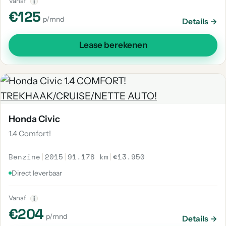
Vanaf
i
€125
p/mnd
Details →
Lease berekenen
Honda Civic
1.4 Comfort!
Benzine
|
2015
|
91.178 km
|
€13.950
Direct leverbaar
Vanaf
i
€204
p/mnd
Details →