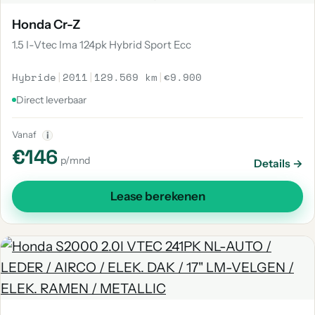
Honda Cr-Z
1.5 I-Vtec Ima 124pk Hybrid Sport Ecc
Hybride
|
2011
|
129.569 km
|
€9.900
Direct leverbaar
Vanaf
i
€146
p/mnd
Details →
Lease berekenen