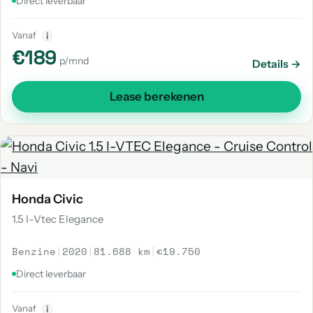
Direct leverbaar
Vanaf
i
€189
p/mnd
Details →
Lease berekenen
Honda Civic
1.5 I-Vtec Elegance
Benzine
|
2020
|
81.688 km
|
€19.750
Direct leverbaar
Vanaf
i