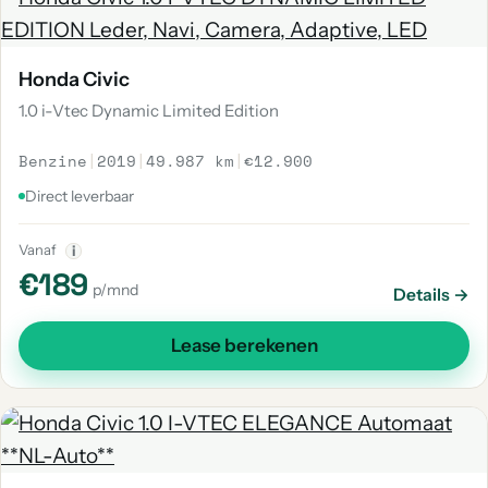
Honda Civic
1.0 i-Vtec Dynamic Limited Edition
Benzine
|
2019
|
49.987 km
|
€12.900
Direct leverbaar
Vanaf
i
€189
p/mnd
Details →
Lease berekenen