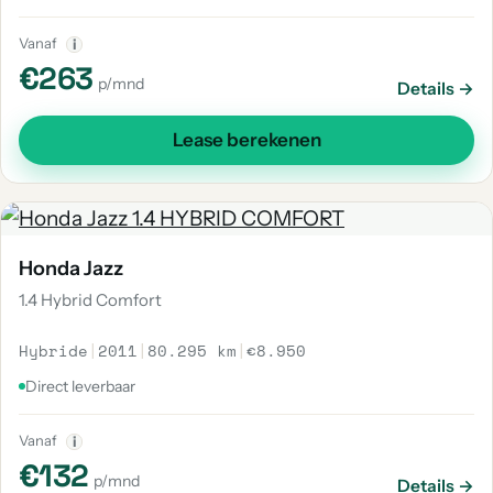
Vanaf
i
€263
p/mnd
Details →
Lease berekenen
Honda Jazz
1.4 Hybrid Comfort
Hybride
|
2011
|
80.295 km
|
€8.950
Direct leverbaar
Vanaf
i
€132
p/mnd
Details →