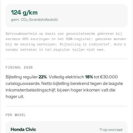
124 g/km
gem. CO₂ (brandstofauto's)
Betrouwbaarheid op basis van geconstateerde gebreken bij
eerdere APK-keuringen in het RDW-register; gebreken worden
bij de keuring verholpen. Bijtelling is indicatief. Auto's
zonder kenteken in het register tellen niet mee.
FISCAAL 2026
Bijtelling regulier
22%
. Volledig elektrisch
18%
tot €30.000
cataloguswaarde. Netto bijtelling berekend tegen de laagste
inkomstenbelastingschijf; bij een hoger inkomen valt die
hoger uit.
PER MODEL
Honda Civic
11 op voorraad