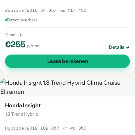
Benzine
|
2018
|
64.857 km
|
€17.450
Direct leverbaar
Vanaf
i
€255
p/mnd
Details →
Lease berekenen
Honda Insight
1.3 Trend Hybrid
Hybride
|
2012
|
102.857 km
|
€8.950