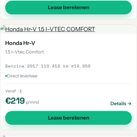
Lease berekenen
Honda Hr-V
1.5 I-Vtec Comfort
Benzine
|
2017
|
119.418 km
|
€14.950
Direct leverbaar
Vanaf
i
€219
p/mnd
Details →
Lease berekenen