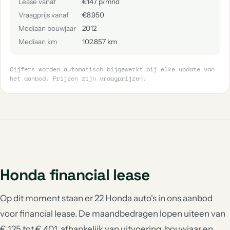
Lease vanaf
€147 p/mnd
Vraagprijs vanaf
€8.950
Mediaan bouwjaar
2012
Mediaan km
102.857 km
Cijfers worden automatisch bijgewerkt bij elke update van
het aanbod. Prijzen zijn vraagprijzen.
Honda financial lease
Op dit moment staan er 22 Honda auto's in ons aanbod
voor financial lease. De maandbedragen lopen uiteen van
€ 125 tot € 401, afhankelijk van uitvoering, bouwjaar en