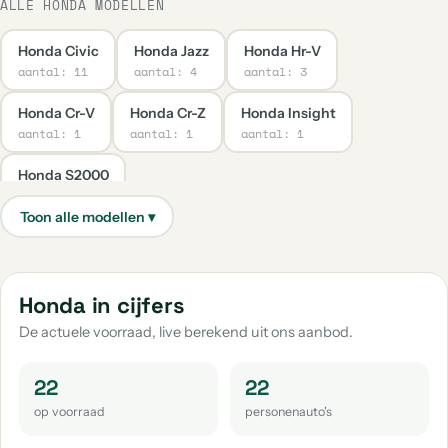
ALLE HONDA MODELLEN
Honda Civic
Honda Jazz
Honda Hr-V
aantal: 11
aantal: 4
aantal: 3
Honda Cr-V
Honda Cr-Z
Honda Insight
aantal: 1
aantal: 1
aantal: 1
Honda S2000
aantal: 1
Honda in cijfers
De actuele voorraad, live berekend uit ons aanbod.
22
22
op voorraad
personenauto's