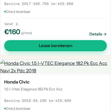
Benzine
|
2017
|
166.758 km
|
€10.850
Direct leverbaar
Vanaf
i
€160
p/mnd
Details →
Lease berekenen
Honda Civic
1.5 I-Vtec Elegance 182 Pk Ecc Acc
Benzine
|
2018
|
64.195 km
|
€15.999
Direct leverbaar