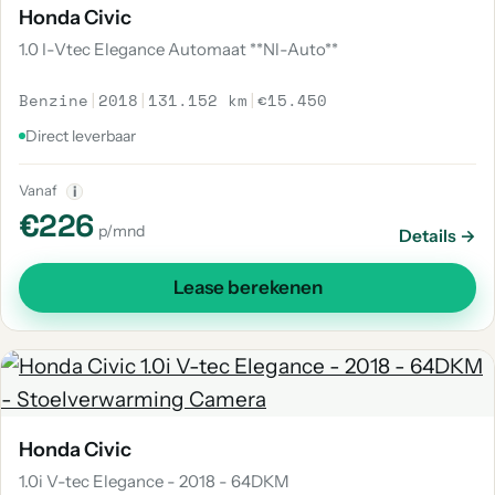
Honda Civic
1.0 I-Vtec Elegance Automaat **Nl-Auto**
Benzine
|
2018
|
131.152 km
|
€15.450
Direct leverbaar
Vanaf
i
€226
p/mnd
Details →
Lease berekenen
Honda Civic
1.0i V-tec Elegance - 2018 - 64DKM