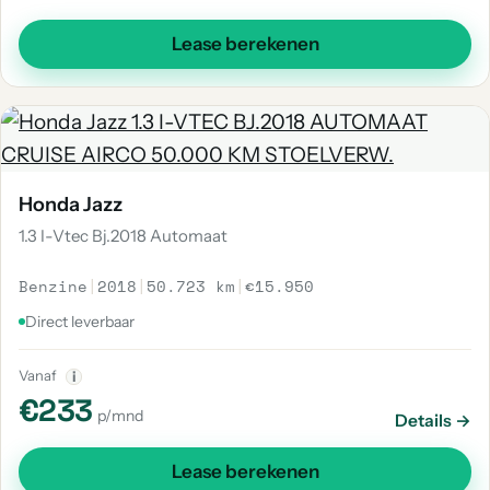
Lease berekenen
Honda Jazz
1.3 I-Vtec Bj.2018 Automaat
Benzine
|
2018
|
50.723 km
|
€15.950
Direct leverbaar
Vanaf
i
€233
p/mnd
Details →
Lease berekenen