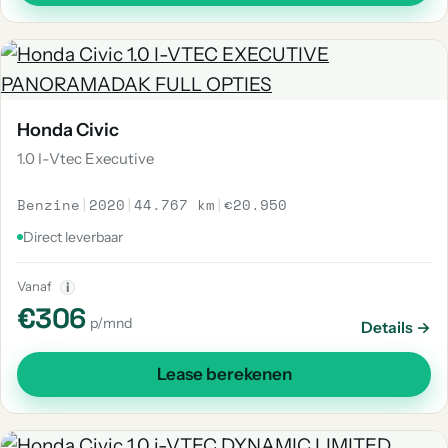
Honda Civic
1.0 I-Vtec Executive
Benzine
|
2020
|
44.767 km
|
€20.950
Direct leverbaar
Vanaf
i
€306
p/mnd
Details →
Lease berekenen