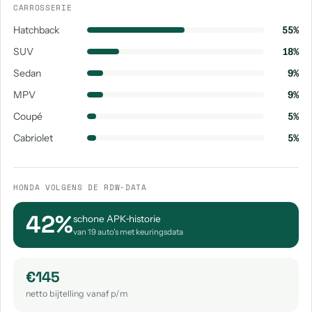
CARROSSERIE
Hatchback
55%
SUV
18%
Sedan
9%
MPV
9%
Coupé
5%
Cabriolet
5%
HONDA VOLGENS DE RDW-DATA
42%
schone APK‑historie
van 19 auto's met keuringsdata
€145
netto bijtelling vanaf p/m