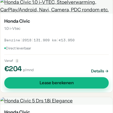
Honda Civic
1.0 i-Vtec
Benzine
|
2018
|
131.909 km
|
€13.950
Direct leverbaar
Vanaf
i
€204
p/mnd
Details →
Lease berekenen
Honda Civic