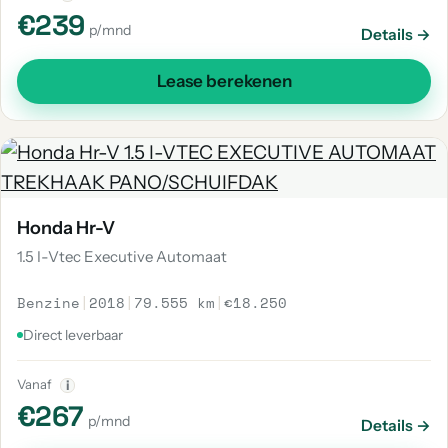
€239
p/mnd
Details →
Lease berekenen
Honda Hr-V
1.5 I-Vtec Executive Automaat
Benzine
|
2018
|
79.555 km
|
€18.250
Direct leverbaar
Vanaf
i
€267
p/mnd
Details →