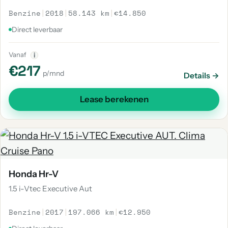
Benzine
|
2018
|
58.143 km
|
€14.850
Direct leverbaar
Vanaf
i
€217
p/mnd
Details →
Lease berekenen
Honda Hr-V
1.5 i-Vtec Executive Aut
Benzine
|
2017
|
197.066 km
|
€12.950