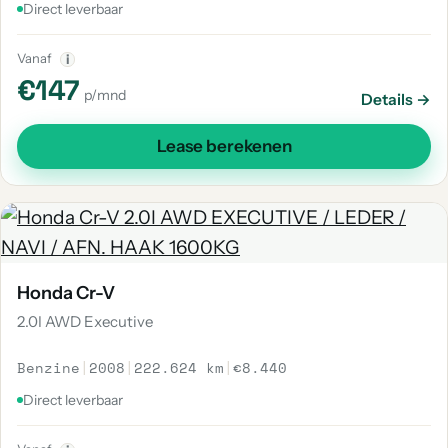
Direct leverbaar
Vanaf
i
€147
p/mnd
Details →
Lease berekenen
Honda Cr-V
2.0I AWD Executive
Benzine
|
2008
|
222.624 km
|
€8.440
Direct leverbaar