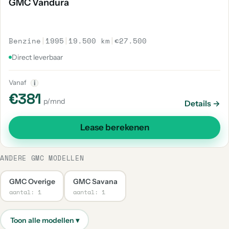
GMC Vandura
Benzine
|
1995
|
19.500 km
|
€27.500
Direct leverbaar
Vanaf
i
€381
p/mnd
Details →
Lease berekenen
ANDERE GMC MODELLEN
GMC Overige
GMC Savana
aantal: 1
aantal: 1