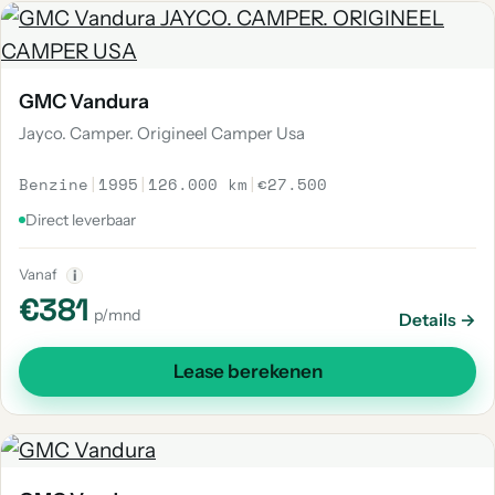
GMC Vandura
Jayco. Camper. Origineel Camper Usa
Benzine
|
1995
|
126.000 km
|
€27.500
Direct leverbaar
Vanaf
i
€381
p/mnd
Details →
Lease berekenen