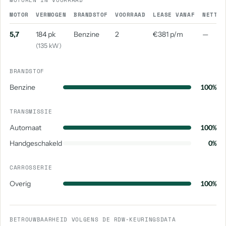
MOTOREN IN VOORRAAD
MOTOR
VERMOGEN
BRANDSTOF
VOORRAAD
LEASE VANAF
NETTO 
5,7
184 pk
Benzine
2
€381 p/m
—
(135 kW)
BRANDSTOF
Benzine
100%
TRANSMISSIE
Automaat
100%
Handgeschakeld
0%
CARROSSERIE
Overig
100%
BETROUWBAARHEID VOLGENS DE RDW-KEURINGSDATA