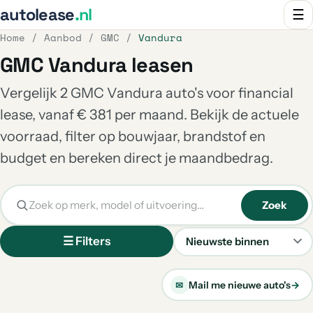
autolease
.nl
☰
Home
/
Aanbod
/
GMC
/
Vandura
GMC Vandura leasen
Vergelijk 2 GMC Vandura auto's voor financial
lease, vanaf € 381 per maand. Bekijk de actuele
voorraad, filter op bouwjaar, brandstof en
budget en bereken direct je maandbedrag.
Zoek
☰ Filters
Sorteren
Mail me nieuwe auto's
→
✉