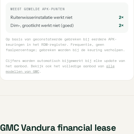
MEEST GEMELDE APK-PUNTEN
Ruitenwisserinstallatie werkt niet
2×
Dim-, grootlicht werkt niet (goed)
2×
Op basis van geconstateerde gebreken bij eerdere APK-
keuringen in het RDW-register. Frequentie, geen
faalpercentage; gebreken worden bij de keuring verholpen.
Cijfers worden automatisch bijgewerkt bij elke update van
het aanbod. Bekijk ook het volledige aanbod van
alle
modellen van GMC
.
GMC Vandura financial lease