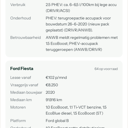
Verbruik
2.5 PHEV: ca. 6-6,5 l/100km bij lege accu
(DRIVR/ACSI)
Onderhoud
PHEV: terugroepactie accupack voor
bouwdatum 26-6-2020 (nieuw pack
geplaatst) (DRIVR/ANWB).
Betrouwbaarheid
ANWB meldt regelmatig problemen met
1.5 EcoBoost; PHEV-accupack
teruggeroepen (ANWB/DRIVR)
Ford Fiesta
64 op voorraad
Lease vanaf
€102 p/mnd
Vraagprijs vanaf
€8.250
Mediaan bouwjaar
2020
Mediaan km
91.916 km
Motoren
1.0 EcoBoost, 1.1 Ti-VCT benzine, 1.5
EcoBlue diesel, 1.5 EcoBoost (ST)
Platform
Ford global B