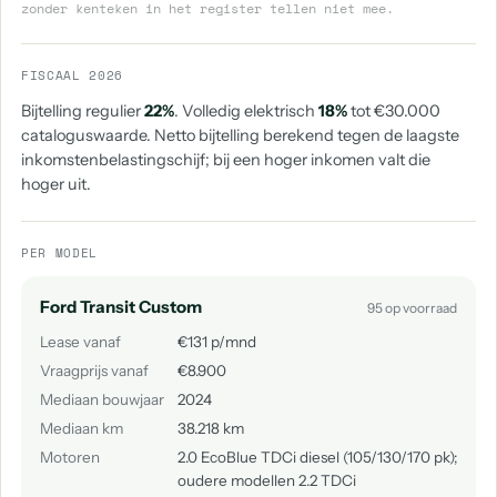
zonder kenteken in het register tellen niet mee.
FISCAAL 2026
Bijtelling regulier
22%
. Volledig elektrisch
18%
tot €30.000
cataloguswaarde. Netto bijtelling berekend tegen de laagste
inkomstenbelastingschijf; bij een hoger inkomen valt die
hoger uit.
PER MODEL
Ford Transit Custom
95 op voorraad
Lease vanaf
€131 p/mnd
Vraagprijs vanaf
€8.900
Mediaan bouwjaar
2024
Mediaan km
38.218 km
Motoren
2.0 EcoBlue TDCi diesel (105/130/170 pk);
oudere modellen 2.2 TDCi