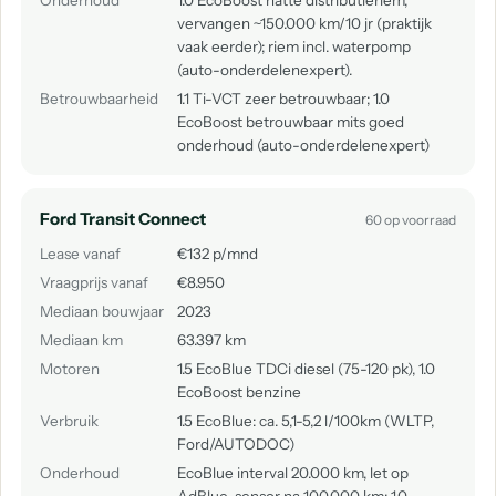
Onderhoud
1.0 EcoBoost natte distributieriem,
vervangen ~150.000 km/10 jr (praktijk
vaak eerder); riem incl. waterpomp
(auto-onderdelenexpert).
Betrouwbaarheid
1.1 Ti-VCT zeer betrouwbaar; 1.0
EcoBoost betrouwbaar mits goed
onderhoud (auto-onderdelenexpert)
Ford Transit Connect
60 op voorraad
Lease vanaf
€132 p/mnd
Vraagprijs vanaf
€8.950
Mediaan bouwjaar
2023
Mediaan km
63.397 km
Motoren
1.5 EcoBlue TDCi diesel (75-120 pk), 1.0
EcoBoost benzine
Verbruik
1.5 EcoBlue: ca. 5,1-5,2 l/100km (WLTP,
Ford/AUTODOC)
Onderhoud
EcoBlue interval 20.000 km, let op