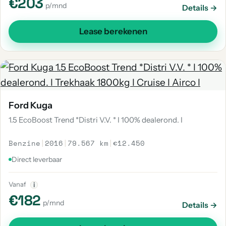
€203
p/mnd
Details →
Lease berekenen
Ford Kuga
1.5 EcoBoost Trend *Distri V.V. * I 100% dealerond. I
Benzine
|
2016
|
79.567 km
|
€12.450
Direct leverbaar
Vanaf
i
€182
p/mnd
Details →