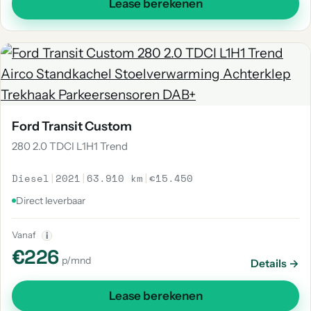
Lease berekenen
Ford Transit Custom
280 2.0 TDCI L1H1 Trend
Diesel
|
2021
|
63.910 km
|
€15.450
Direct leverbaar
Vanaf
i
€226
p/mnd
Details →
Lease berekenen