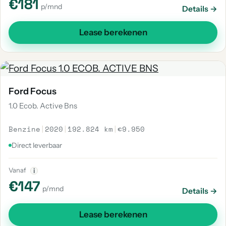
€181
p/mnd
Details →
Lease berekenen
Ford Focus
1.0 Ecob. Active Bns
Benzine
|
2020
|
192.824 km
|
€9.950
Direct leverbaar
Vanaf
i
€147
p/mnd
Details →
Lease berekenen