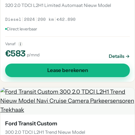
320 2.0 TDCI L2H1 Limited Automaat Nieuw Model
Diesel
|
2024
|
200 km
|
€42.890
Direct leverbaar
Vanaf
i
€583
p/mnd
Details →
Lease berekenen
Ford Transit Custom
300 2.0 TDCI L2H1 Trend Nieuw Model