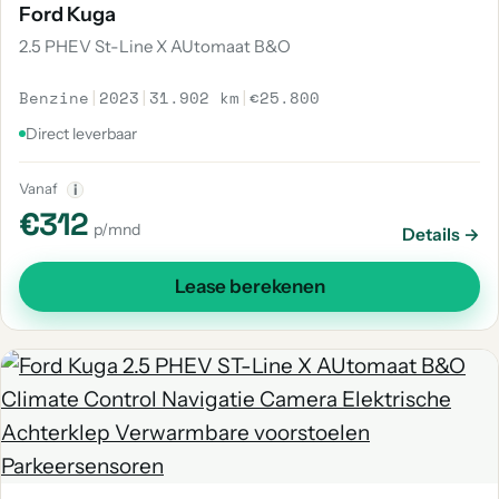
Ford Kuga
2.5 PHEV St-Line X AUtomaat B&O
Benzine
|
2023
|
31.902 km
|
€25.800
Direct leverbaar
Vanaf
i
€312
p/mnd
Details →
Lease berekenen