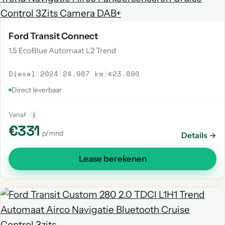
Ford Transit Connect
1.5 EcoBlue Automaat L2 Trend
Diesel
|
2024
|
24.987 km
|
€23.890
Direct leverbaar
Vanaf
i
€331
p/mnd
Details →
Lease berekenen