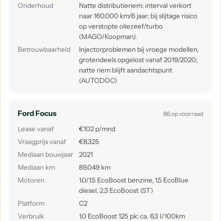
Onderhoud
Natte distributieriem: interval verkort
naar 160.000 km/6 jaar; bij slijtage risico
op verstopte oliezeef/turbo
(MAGO/Koopman).
Betrouwbaarheid
Injectorproblemen bij vroege modellen,
grotendeels opgelost vanaf 2019/2020;
natte riem blijft aandachtspunt
(AUTODOC)
Ford Focus
86 op voorraad
Lease vanaf
€102 p/mnd
Vraagprijs vanaf
€8.325
Mediaan bouwjaar
2021
Mediaan km
89.049 km
Motoren
1.0/1.5 EcoBoost benzine, 1.5 EcoBlue
diesel, 2.3 EcoBoost (ST)
Platform
C2
Verbruik
1.0 EcoBoost 125 pk: ca. 6,3 l/100km