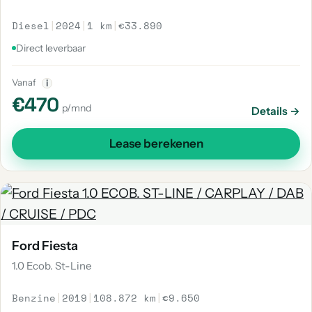
Diesel
|
2024
|
1 km
|
€33.890
Direct leverbaar
Vanaf
i
€470
p/mnd
Details →
Lease berekenen
Ford Fiesta
1.0 Ecob. St-Line
Benzine
|
2019
|
108.872 km
|
€9.650