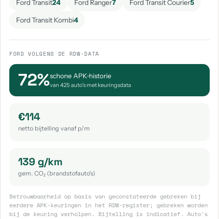
Ford Transit
24
Ford Ranger
7
Ford Transit Courier
5
Ford Transit Kombi
4
FORD VOLGENS DE RDW-DATA
72%
schone APK‑historie
van 425 auto's met keuringsdata
€114
netto bijtelling vanaf p/m
139 g/km
gem. CO₂ (brandstofauto's)
Betrouwbaarheid op basis van geconstateerde gebreken bij
eerdere APK-keuringen in het RDW-register; gebreken worden
bij de keuring verholpen. Bijtelling is indicatief. Auto's