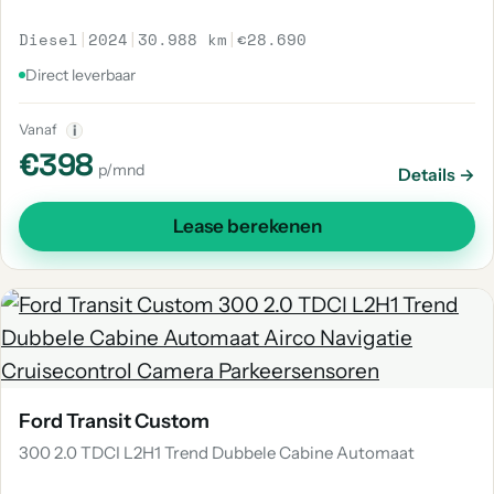
Diesel
|
2024
|
30.988 km
|
€28.690
Direct leverbaar
Vanaf
i
€398
p/mnd
Details →
Lease berekenen
Ford Transit Custom
300 2.0 TDCI L2H1 Trend Dubbele Cabine Automaat