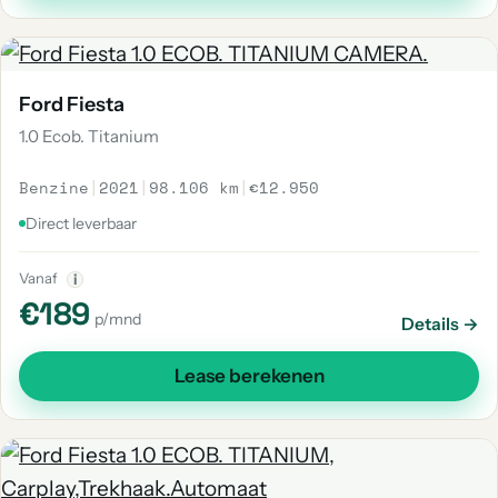
Ford Fiesta
1.0 Ecob. Titanium
Benzine
|
2021
|
98.106 km
|
€12.950
Direct leverbaar
Vanaf
i
€189
p/mnd
Details →
Lease berekenen