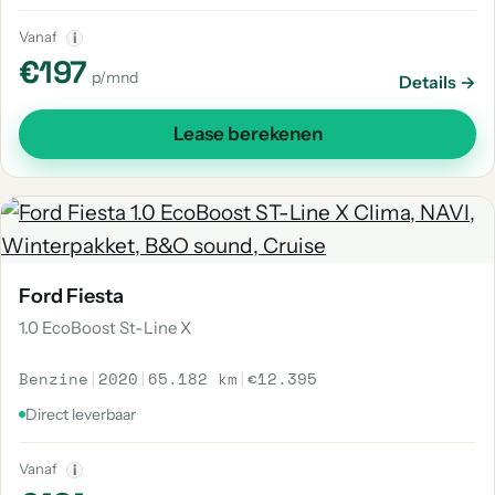
Vanaf
i
€197
p/mnd
Details →
Lease berekenen
Ford Fiesta
1.0 EcoBoost St-Line X
Benzine
|
2020
|
65.182 km
|
€12.395
Direct leverbaar
Vanaf
i