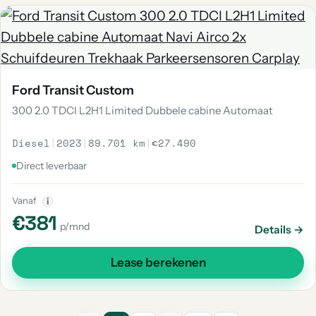
Ford Transit Custom
300 2.0 TDCI L2H1 Limited Dubbele cabine Automaat
Diesel
|
2023
|
89.701 km
|
€27.490
Direct leverbaar
Vanaf
i
€381
p/mnd
Details →
Lease berekenen