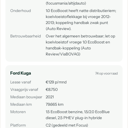
(focusmania/altijdauto)
Onderhoud
1.0 EcoBoost heeft natte distributieriem;
koelvloeistoflekkage bij vroege 2012-
2013; koppeling handbak zwak punt
(Auto Review).
Betrouwbaarheid
Over het algemeen betrouwbaar; let op
koelvloeistof vroege 1.0 EcoBoost en
handbak-koppeling (Auto
Review/ViaBOVAG)
Ford Kuga
74 op voorraad
Lease vanaf
€129 p/mnd
Vraagprijs vanaf
€8.750
Mediaan bouwjaar
2021
Mediaan km
79.665 km
Motoren
1.5 EcoBoost benzine, 1.5/2.0 EcoBlue
diesel, 2.5 PHEV plug-in hybride
Platform
C2 (gedeeld met Focus)