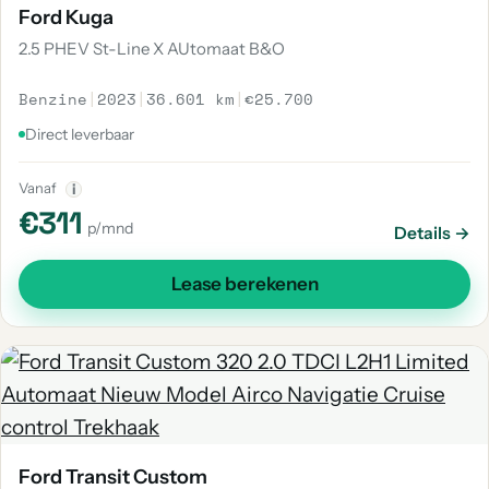
Ford Kuga
2.5 PHEV St-Line X AUtomaat B&O
Benzine
|
2023
|
36.601 km
|
€25.700
Direct leverbaar
Vanaf
i
€311
p/mnd
Details →
Lease berekenen
Ford Transit Custom