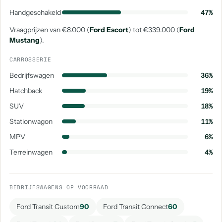
Handgeschakeld
47%
Vraagprijzen van €8.000 (
Ford Escort
) tot €339.000 (
Ford
Mustang
).
CARROSSERIE
Bedrijfswagen
36%
Hatchback
19%
SUV
18%
Stationwagon
11%
MPV
6%
Terreinwagen
4%
BEDRIJFSWAGENS OP VOORRAAD
Ford Transit Custom
90
Ford Transit Connect
60