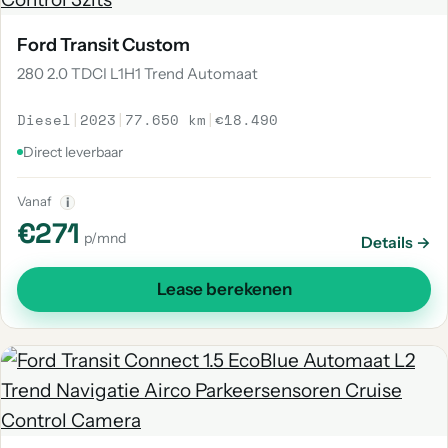
Ford Transit Custom
280 2.0 TDCI L1H1 Trend Automaat
Diesel
|
2023
|
77.650 km
|
€18.490
Direct leverbaar
Vanaf
i
€271
p/mnd
Details →
Lease berekenen