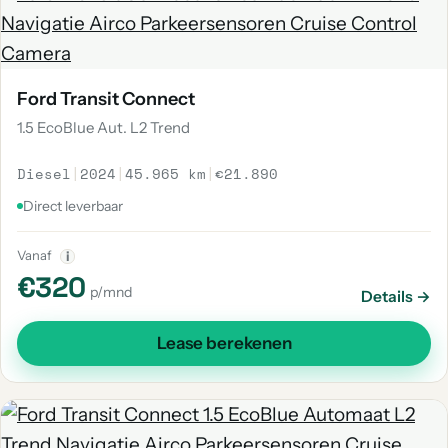
Ford Transit Connect
1.5 EcoBlue Aut. L2 Trend
Diesel
|
2024
|
45.965 km
|
€21.890
Direct leverbaar
Vanaf
i
€320
p/mnd
Details →
Lease berekenen