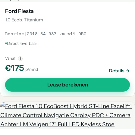
Ford Fiesta
1.0 Ecob. Titanium
Benzine
|
2018
|
84.987 km
|
€11.950
Direct leverbaar
Vanaf
i
€175
p/mnd
Details →
Lease berekenen