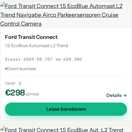
Ford Transit Connect
1.5 EcoBlue Automaat L2 Trend
Diesel
|
2023
|
56.707 km
|
€20.390
Direct leverbaar
Vanaf
i
€298
p/mnd
Details →
Lease berekenen