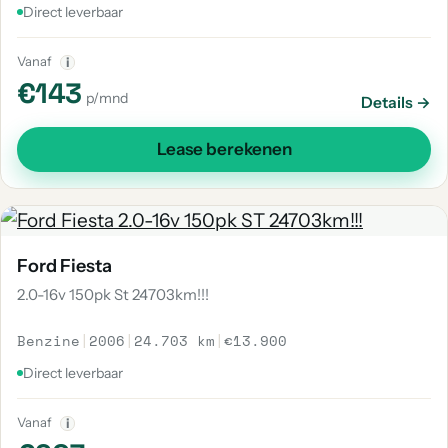
Direct leverbaar
Vanaf
i
€143
p/mnd
Details →
Lease berekenen
Ford Fiesta
2.0-16v 150pk St 24703km!!!
Benzine
|
2006
|
24.703 km
|
€13.900
Direct leverbaar
Vanaf
i