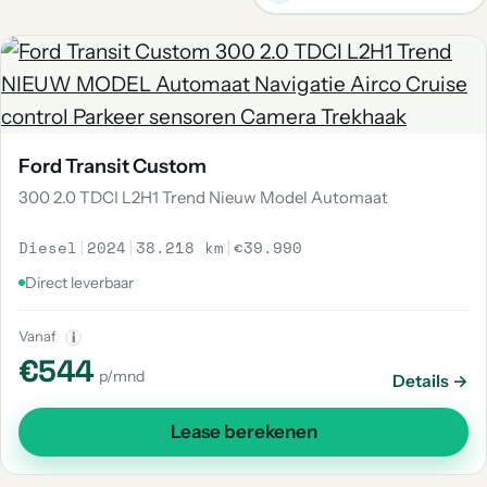
Ford Transit Custom
300 2.0 TDCI L2H1 Trend Nieuw Model Automaat
Diesel
|
2024
|
38.218 km
|
€39.990
Direct leverbaar
Vanaf
i
€544
p/mnd
Details →
Lease berekenen