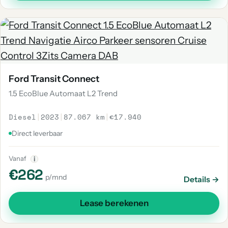
Ford Transit Connect
1.5 EcoBlue Automaat L2 Trend
Diesel
|
2023
|
87.067 km
|
€17.940
Direct leverbaar
Vanaf
i
€262
p/mnd
Details →
Lease berekenen