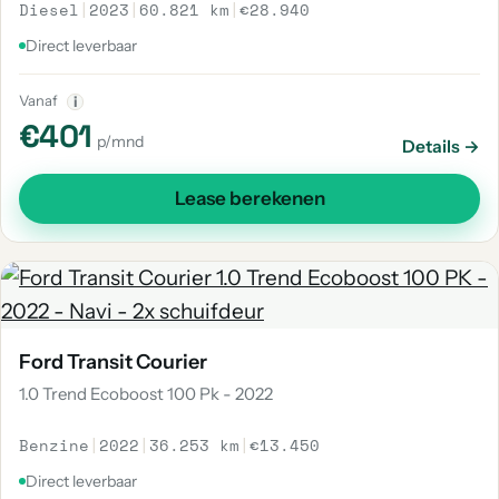
Diesel
|
2023
|
60.821 km
|
€28.940
Direct leverbaar
Vanaf
i
€401
p/mnd
Details →
Lease berekenen
Ford Transit Courier
1.0 Trend Ecoboost 100 Pk - 2022
Benzine
|
2022
|
36.253 km
|
€13.450
Direct leverbaar