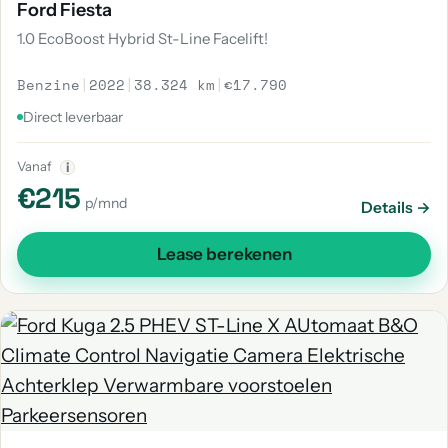
Ford Fiesta
1.0 EcoBoost Hybrid St-Line Facelift!
Benzine
|
2022
|
38.324 km
|
€17.790
Direct leverbaar
Vanaf
i
€215
p/mnd
Details →
Lease berekenen