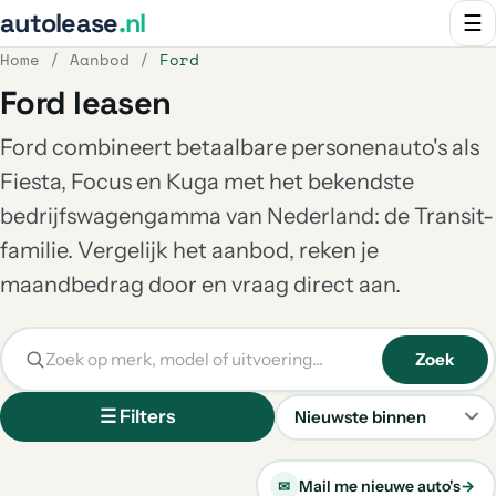
autolease
.nl
☰
Home
/
Aanbod
/
Ford
Ford leasen
Ford combineert betaalbare personenauto's als
Fiesta, Focus en Kuga met het bekendste
bedrijfswagengamma van Nederland: de Transit-
familie. Vergelijk het aanbod, reken je
maandbedrag door en vraag direct aan.
Zoek
☰ Filters
Sorteren
Mail me nieuwe auto's
→
✉