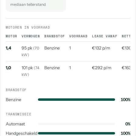
mediaan tellerstand
MOTOREN IN VOORRAAD
MOTOR
VERMOGEN
BRANDSTOF
VOORRAAD
LEASE VANAF
NETTO 
1,4
95 pk
Benzine
1
€132 p/m
€130 p
(70
kW)
1,0
101 pk
Benzine
1
€292 p/m
€163 p
(74
kW)
BRANDSTOF
Benzine
100%
TRANSMISSIE
Automaat
0%
Handgeschakeld
100%