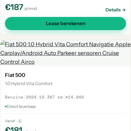
€187
p/mnd
Details →
Lease berekenen
Fiat 500
1.0 Hybrid Vita Comfort
Benzine
|
2024
|
10.387 km
|
€14.940
Direct leverbaar
Vanaf
i
€181