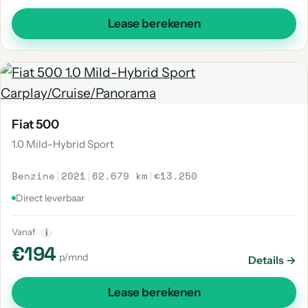
Lease berekenen
Fiat 500
1.0 Mild-Hybrid Sport
Benzine
|
2021
|
62.679 km
|
€13.250
Direct leverbaar
Vanaf
i
€194
p/mnd
Details →
Lease berekenen