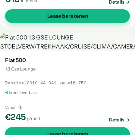
p/mnd
Details →
Lease berekenen
Fiat 500
1.3 Gse Lounge
Benzine
|
2019
|
44.041 km
|
€16.750
Direct leverbaar
Vanaf
i
€245
p/mnd
Details →
Lease berekenen