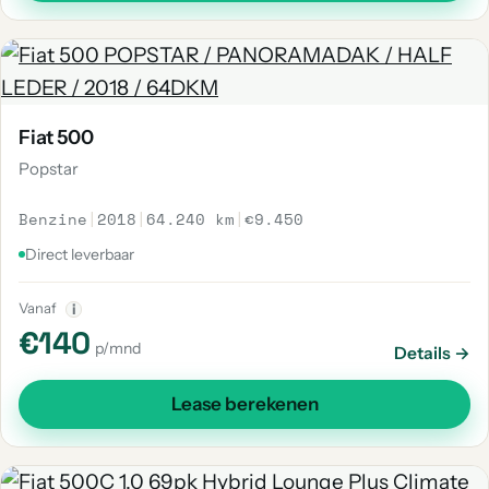
Fiat 500
Popstar
Benzine
|
2018
|
64.240 km
|
€9.450
Direct leverbaar
Vanaf
i
€140
p/mnd
Details →
Lease berekenen