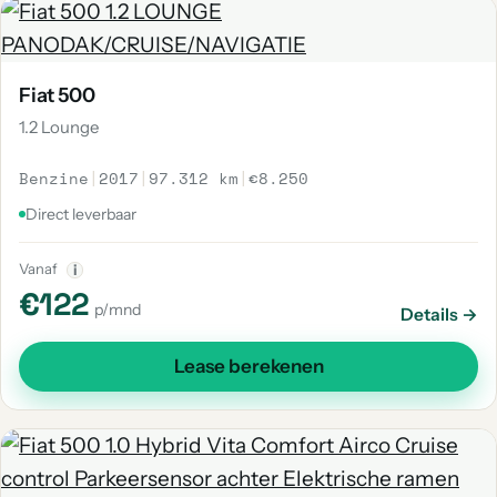
Fiat 500
1.2 Lounge
Benzine
|
2017
|
97.312 km
|
€8.250
Direct leverbaar
Vanaf
i
€122
p/mnd
Details →
Lease berekenen