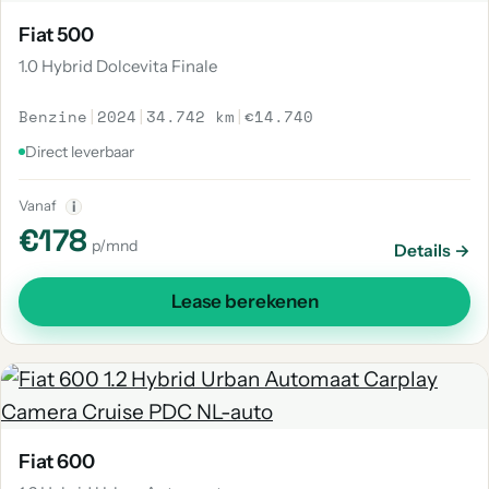
Fiat 500
1.0 Hybrid Dolcevita Finale
Benzine
|
2024
|
34.742 km
|
€14.740
Direct leverbaar
Vanaf
i
€178
p/mnd
Details →
Lease berekenen
Fiat 600