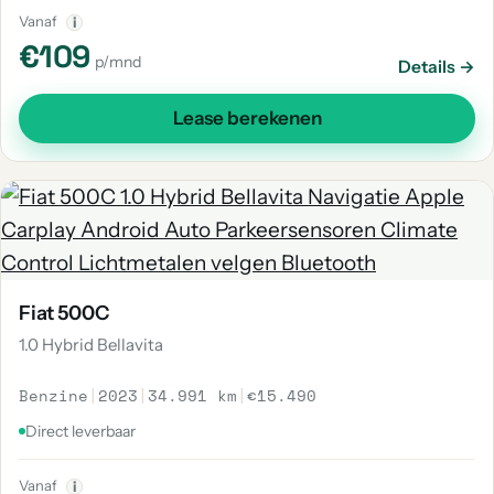
Vanaf
i
€109
p/mnd
Details →
Lease berekenen
Fiat 500C
1.0 Hybrid Bellavita
Benzine
|
2023
|
34.991 km
|
€15.490
Direct leverbaar
Vanaf
i