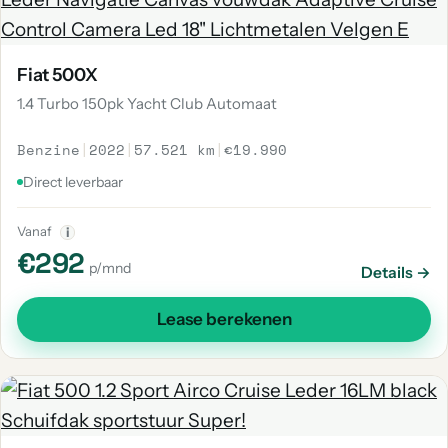
Fiat 500X
1.4 Turbo 150pk Yacht Club Automaat
Benzine
|
2022
|
57.521 km
|
€19.990
Direct leverbaar
Vanaf
i
€292
p/mnd
Details →
Lease berekenen