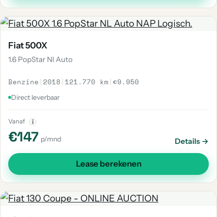
Fiat 500X
1.6 PopStar Nl Auto
Benzine
|
2018
|
121.770 km
|
€9.950
Direct leverbaar
Vanaf
i
€147
p/mnd
Details →
Lease berekenen