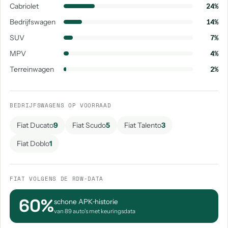
Cabriolet
24%
Bedrijfswagen
14%
SUV
7%
MPV
4%
Terreinwagen
2%
BEDRIJFSWAGENS OP VOORRAAD
Fiat Ducato
9
Fiat Scudo
5
Fiat Talento
3
Fiat Doblo
1
FIAT VOLGENS DE RDW-DATA
60%
schone APK‑historie
van 89 auto's met keuringsdata