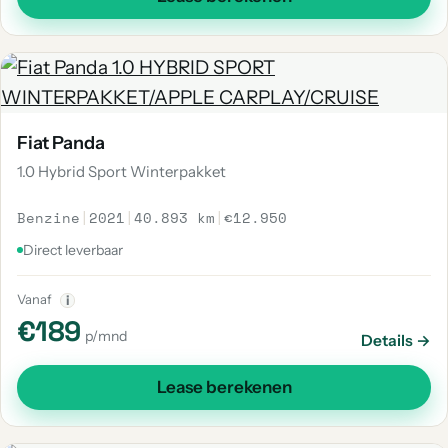
Fiat Panda
1.0 Hybrid Sport Winterpakket
Benzine
|
2021
|
40.893 km
|
€12.950
Direct leverbaar
Vanaf
i
€189
p/mnd
Details →
Lease berekenen