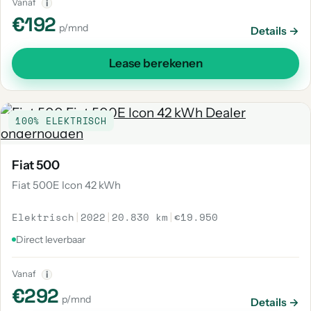
Vanaf
i
€192
p/mnd
Details →
Lease berekenen
100% ELEKTRISCH
Fiat 500
Fiat 500E Icon 42 kWh
Elektrisch
|
2022
|
20.830 km
|
€19.950
Direct leverbaar
Vanaf
i
€292
p/mnd
Details →