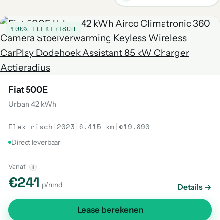
100% ELEKTRISCH
Fiat 500E
Urban 42 kWh
Elektrisch
|
2023
|
6.415 km
|
€19.890
Direct leverbaar
Vanaf
i
€241
p/mnd
Details →
Lease berekenen