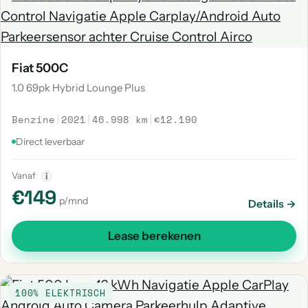
Fiat 500C
1.0 69pk Hybrid Lounge Plus
Benzine
|
2021
|
46.998 km
|
€12.190
Direct leverbaar
Vanaf
i
€149
p/mnd
Details →
Lease berekenen
100% ELEKTRISCH