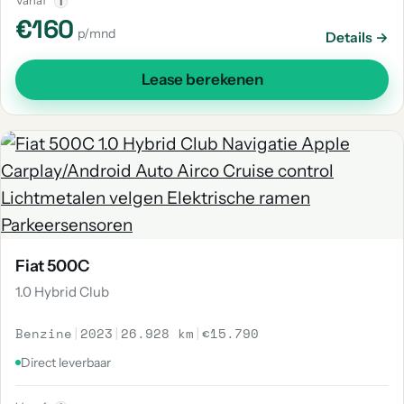
Vanaf
i
€160
p/mnd
Details →
Lease berekenen
Fiat 500C
1.0 Hybrid Club
Benzine
|
2023
|
26.928 km
|
€15.790
Direct leverbaar