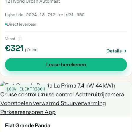
1.2 Hybrid Urban Automaat
Hybride
|
2024
|
18.712 km
|
€21.950
Direct leverbaar
Vanaf
i
€321
p/mnd
Details →
Lease berekenen
100% ELEKTRISCH
Fiat Grande Panda