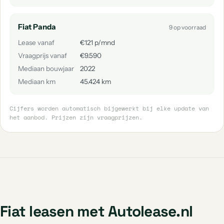
Fiat Panda
9 op voorraad
Lease vanaf
€121 p/mnd
Vraagprijs vanaf
€9.590
Mediaan bouwjaar
2022
Mediaan km
45.424 km
Cijfers worden automatisch bijgewerkt bij elke update van
het aanbod. Prijzen zijn vraagprijzen.
Fiat leasen met Autolease.nl