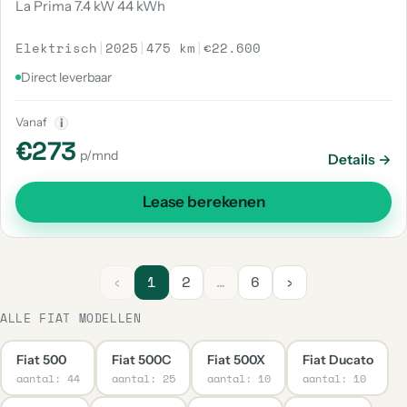
La Prima 7.4 kW 44 kWh
Elektrisch
|
2025
|
475 km
|
€22.600
Direct leverbaar
Vanaf
i
€273
p/mnd
Details →
Lease berekenen
‹
1
2
…
6
›
ALLE FIAT MODELLEN
Fiat 500
Fiat 500C
Fiat 500X
Fiat Ducato
aantal: 44
aantal: 25
aantal: 10
aantal: 10