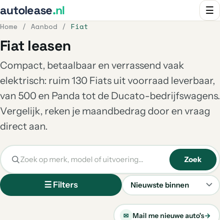
autolease
.nl
☰
Home
/
Aanbod
/
Fiat
Fiat leasen
Compact, betaalbaar en verrassend vaak
elektrisch: ruim 130 Fiats uit voorraad leverbaar,
van 500 en Panda tot de Ducato-bedrijfswagens.
Vergelijk, reken je maandbedrag door en vraag
direct aan.
Zoek
☰ Filters
Sorteren
Mail me nieuwe auto's
→
✉