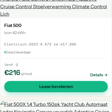
Fiat 500
Icon 42 kWh
Elektrisch
|
2023
|
8.572 km
|
€17.890
Direct leverbaar
Vanaf
i
€216
p/mnd
Details →
Lease berekenen