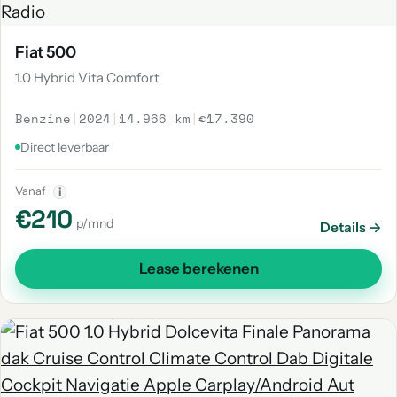
Fiat 500
1.0 Hybrid Vita Comfort
Benzine
|
2024
|
14.966 km
|
€17.390
Direct leverbaar
Vanaf
i
€210
p/mnd
Details →
Lease berekenen