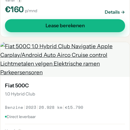
Vanaf
i
€160
p/mnd
Details →
Lease berekenen
Fiat 500C
1.0 Hybrid Club
Benzine
|
2023
|
26.928 km
|
€15.790
Direct leverbaar