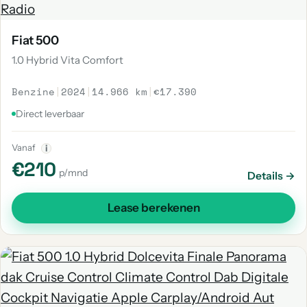
Fiat 500
1.0 Hybrid Vita Comfort
Benzine
|
2024
|
14.966 km
|
€17.390
Direct leverbaar
Vanaf
i
€210
p/mnd
Details →
Lease berekenen