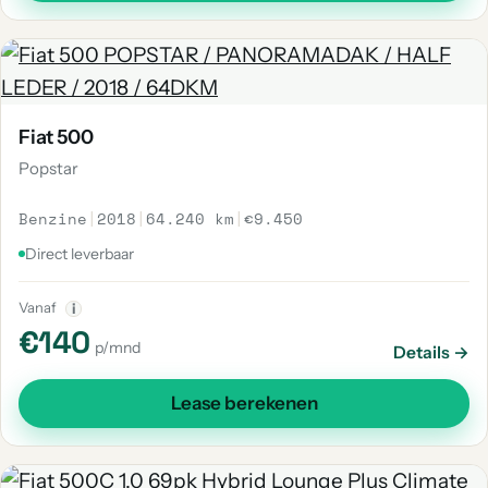
Fiat 500
Popstar
Benzine
|
2018
|
64.240 km
|
€9.450
Direct leverbaar
Vanaf
i
€140
p/mnd
Details →
Lease berekenen