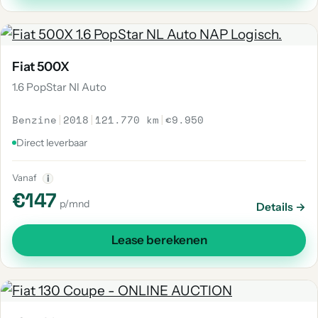
Fiat 500X
1.6 PopStar Nl Auto
Benzine
|
2018
|
121.770 km
|
€9.950
Direct leverbaar
Vanaf
i
€147
p/mnd
Details →
Lease berekenen