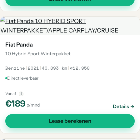
Fiat Panda
1.0 Hybrid Sport Winterpakket
Benzine
|
2021
|
40.893 km
|
€12.950
Direct leverbaar
Vanaf
i
€189
p/mnd
Details →
Lease berekenen