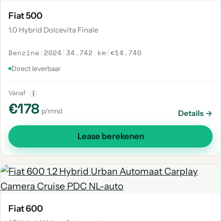
Fiat 500
1.0 Hybrid Dolcevita Finale
Benzine
|
2024
|
34.742 km
|
€14.740
Direct leverbaar
Vanaf
i
€178
p/mnd
Details →
Lease berekenen
Fiat 600