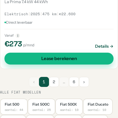
La Prima 7.4 kW 44 kWh
Elektrisch
|
2025
|
475 km
|
€22.600
Direct leverbaar
Vanaf
i
€273
p/mnd
Details →
Lease berekenen
‹
1
2
…
6
›
ALLE FIAT MODELLEN
Fiat 500
Fiat 500C
Fiat 500X
Fiat Ducato
aantal: 44
aantal: 25
aantal: 10
aantal: 10