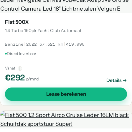
Fiat 500X
1.4 Turbo 150pk Yacht Club Automaat
Benzine
|
2022
|
57.521 km
|
€19.990
Direct leverbaar
Vanaf
i
€292
p/mnd
Details →
Lease berekenen