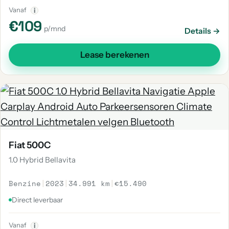
Vanaf
i
€109
p/mnd
Details →
Lease berekenen
Fiat 500C
1.0 Hybrid Bellavita
Benzine
|
2023
|
34.991 km
|
€15.490
Direct leverbaar
Vanaf
i