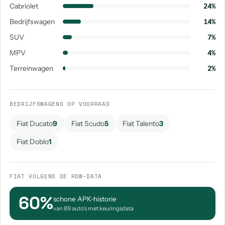
Cabriolet
24%
Bedrijfswagen
14%
SUV
7%
MPV
4%
Terreinwagen
2%
BEDRIJFSWAGENS OP VOORRAAD
Fiat Ducato
9
Fiat Scudo
5
Fiat Talento
3
Fiat Doblo
1
FIAT VOLGENS DE RDW-DATA
60%
schone APK‑historie
van 89 auto's met keuringsdata