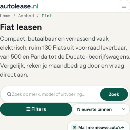
autolease
.nl
☰
Home
/
Aanbod
/
Fiat
Fiat leasen
Compact, betaalbaar en verrassend vaak
elektrisch: ruim 130 Fiats uit voorraad leverbaar,
van 500 en Panda tot de Ducato-bedrijfswagens.
Vergelijk, reken je maandbedrag door en vraag
direct aan.
Zoek
☰ Filters
Sorteren
Mail me nieuwe auto's
→
✉