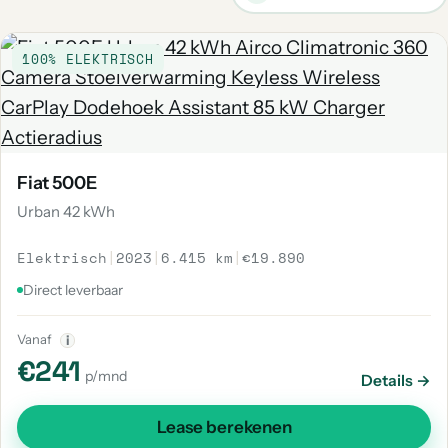
100% ELEKTRISCH
Fiat 500E
Urban 42 kWh
Elektrisch
|
2023
|
6.415 km
|
€19.890
Direct leverbaar
Vanaf
i
€241
p/mnd
Details →
Lease berekenen