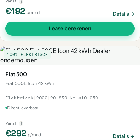
Vanaf
i
€192
p/mnd
Details →
Lease berekenen
100% ELEKTRISCH
Fiat 500
Fiat 500E Icon 42 kWh
Elektrisch
|
2022
|
20.830 km
|
€19.950
Direct leverbaar
Vanaf
i
€292
p/mnd
Details →