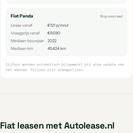
Fiat Panda
9 op voorraad
Lease vanaf
€121 p/mnd
Vraagprijs vanaf
€9.590
Mediaan bouwjaar
2022
Mediaan km
45.424 km
Cijfers worden automatisch bijgewerkt bij elke update van
het aanbod. Prijzen zijn vraagprijzen.
Fiat leasen met Autolease.nl