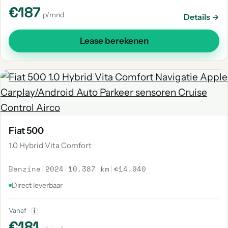
€187
p/mnd
Details →
Lease berekenen
Fiat 500
1.0 Hybrid Vita Comfort
Benzine
|
2024
|
10.387 km
|
€14.940
Direct leverbaar
Vanaf
i
€181