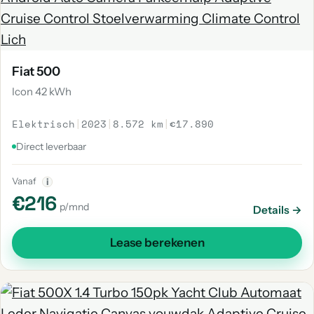
Fiat 500
Icon 42 kWh
Elektrisch
|
2023
|
8.572 km
|
€17.890
Direct leverbaar
Vanaf
i
€216
p/mnd
Details →
Lease berekenen