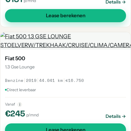
p/mnd
Details →
Lease berekenen
Fiat 500
1.3 Gse Lounge
Benzine
|
2019
|
44.041 km
|
€16.750
Direct leverbaar
Vanaf
i
€245
p/mnd
Details →
Lease berekenen