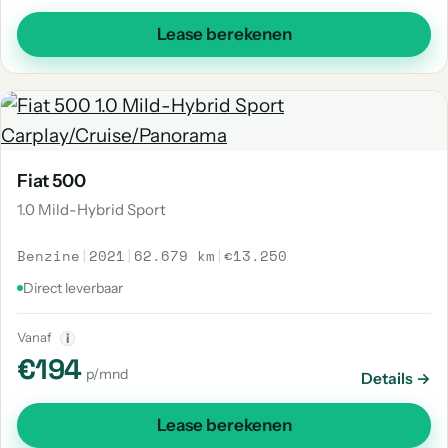
Lease berekenen
Fiat 500
1.0 Mild-Hybrid Sport
Benzine
|
2021
|
62.679 km
|
€13.250
Direct leverbaar
Vanaf
i
€194
p/mnd
Details →
Lease berekenen