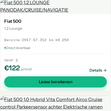
Fiat 500
1.2 Lounge
Benzine
|
2017
|
97.312 km
|
€8.250
Direct leverbaar
Vanaf
i
€122
p/mnd
Details →
Lease berekenen