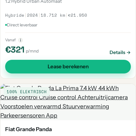
1.2 Hybrid Urban Automaat
Hybride
|
2024
|
18.712 km
|
€21.950
Direct leverbaar
Vanaf
i
€321
p/mnd
Details →
Lease berekenen
100% ELEKTRISCH
Fiat Grande Panda