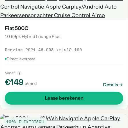
Fiat 500C
1.0 69pk Hybrid Lounge Plus
Benzine
|
2021
|
46.998 km
|
€12.190
Direct leverbaar
Vanaf
i
€149
p/mnd
Details →
Lease berekenen
100% ELEKTRISCH