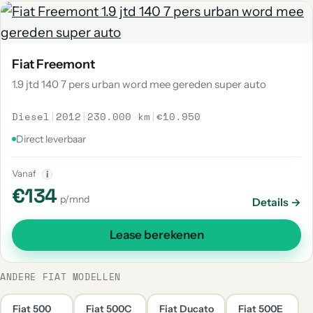
Fiat Freemont
1.9 jtd 140 7 pers urban word mee gereden super auto
Diesel
|
2012
|
230.000 km
|
€10.950
Direct leverbaar
Vanaf
i
€134
p/mnd
Details →
Lease berekenen
ANDERE FIAT MODELLEN
Fiat 500
Fiat 500C
Fiat Ducato
Fiat 500E