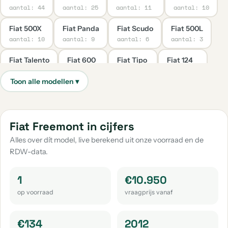
aantal: 44
aantal: 25
aantal: 11
aantal: 10
Fiat 500X
Fiat Panda
Fiat Scudo
Fiat 500L
aantal: 10
aantal: 9
aantal: 6
aantal: 3
Fiat Talento
Fiat 600
Fiat Tipo
Fiat 124
aantal: 3
aantal: 2
aantal: 2
aantal: 1
Fiat 130
Fiat Doblo
Fiat E-Doblo
aantal: 1
aantal: 1
aantal: 1
Fiat Grande Panda
Fiat Overige
Fiat Spider
Fiat Freemont in cijfers
aantal: 1
aantal: 1
aantal: 1
Alles over dít model, live berekend uit onze voorraad en de
RDW-data.
1
€10.950
op voorraad
vraagprijs vanaf
€134
2012