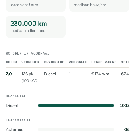
lease vanaf p/m
mediaan bouwjaar
230.000 km
mediaan tellerstand
MOTOREN IN VOORRAAD
MOTOR
VERMOGEN
BRANDSTOF
VOORRAAD
LEASE VANAF
NETTO 
2,0
136 pk
Diesel
1
€134 p/m
€243 
(100 kW)
BRANDSTOF
Diesel
100%
TRANSMISSIE
Automaat
0%