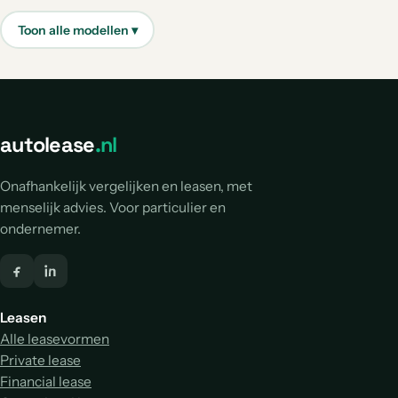
aantal: 3
aantal: 2
aantal: 2
aantal: 1
Fiat 130
Fiat Doblo
Fiat Freemont
aantal: 1
aantal: 1
aantal: 1
Fiat Grande Panda
Fiat Overige
Fiat Spider
aantal: 1
aantal: 1
aantal: 1
autolease
.nl
Onafhankelijk vergelijken en leasen, met
menselijk advies. Voor particulier en
ondernemer.
Leasen
Alle leasevormen
Private lease
Financial lease