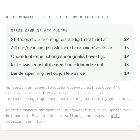
BETROUWBAARHEID VOLGENS DE RDW-KEURINGSDATA
MEEST GEMELDE APK-PUNTEN
Stofhoes stuurinrichting beschadigd, dicht niet af
2×
Slijtage/beschadiging wiellager hoorbaar of voelbaar
1×
Onderdeel reminrichting ondeugdelijk bevestigd
1×
Ruitenwisserinstallatie geeft onvoldoende zicht
1×
Bandenspanning niet op juiste waarde
1×
Op basis van geconstateerde gebreken bij eerdere APK-
keuringen in het RDW-register. Frequentie, geen
faalpercentage; gebreken worden bij de keuring verholpen.
Cijfers worden automatisch bijgewerkt bij elke update van
het aanbod. Bekijk ook het volledige aanbod van
alle
modellen van Fiat
.