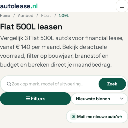
autolease
.nl
☰
Home
/
Aanbod
/
Fiat
/
500L
Fiat 500L leasen
Vergelijk 3 Fiat 500L auto's voor financial lease,
vanaf € 140 per maand. Bekijk de actuele
voorraad, filter op bouwjaar, brandstof en
budget en bereken direct je maandbedrag.
Zoek
☰ Filters
Sorteren
Mail me nieuwe auto's
→
✉