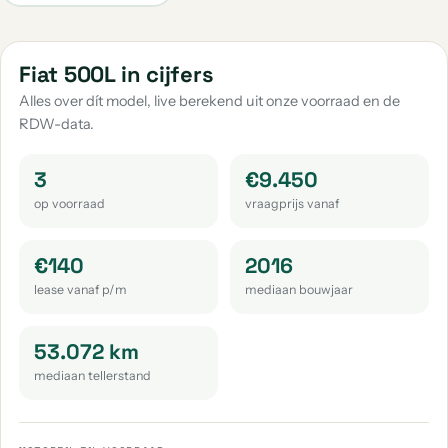
Fiat Doblo
Fiat Freemont
Fiat Grande Panda
aantal: 1
aantal: 1
aantal: 1
Fiat Overige
Fiat Spider
Fiat 500L in cijfers
aantal: 1
aantal: 1
Alles over dít model, live berekend uit onze voorraad en de
RDW-data.
3
€9.450
op voorraad
vraagprijs vanaf
€140
2016
lease vanaf p/m
mediaan bouwjaar
53.072 km
mediaan tellerstand