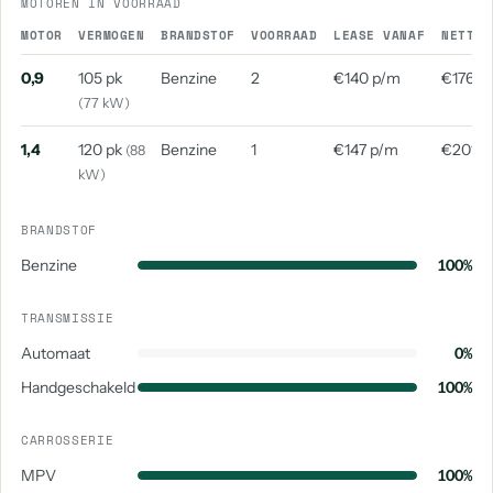
MOTOREN IN VOORRAAD
MOTOR
VERMOGEN
BRANDSTOF
VOORRAAD
LEASE VANAF
NETTO 
0,9
105 pk
Benzine
2
€140 p/m
€176 p
(77 kW)
1,4
120 pk
Benzine
1
€147 p/m
€201 p
(88
kW)
BRANDSTOF
Benzine
100%
TRANSMISSIE
Automaat
0%
Handgeschakeld
100%
CARROSSERIE
MPV
100%