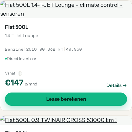
Fiat 500L
1.4-T-Jet Lounge
Benzine
|
2016
|
90.832 km
|
€9.950
Direct leverbaar
Vanaf
i
€147
p/mnd
Details →
Lease berekenen