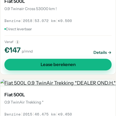
Fiat 500L
0.9 Twinair Cross 53000 km !
Benzine
|
2018
|
53.072 km
|
€9.500
Direct leverbaar
Vanaf
i
€147
p/mnd
Details →
Lease berekenen
Fiat 500L
0.9 TwinAir Trekking *
Benzine
|
2015
|
46.475 km
|
€9.450