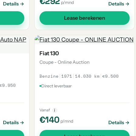
€292
p/mnd
Details →
Details →
Lease berekenen
Fiat 130
Coupe - Online Auction
Benzine
|
1971
|
14.030 km
|
€9.500
€9.950
Direct leverbaar
Vanaf
i
€140
p/mnd
Details →
Details →