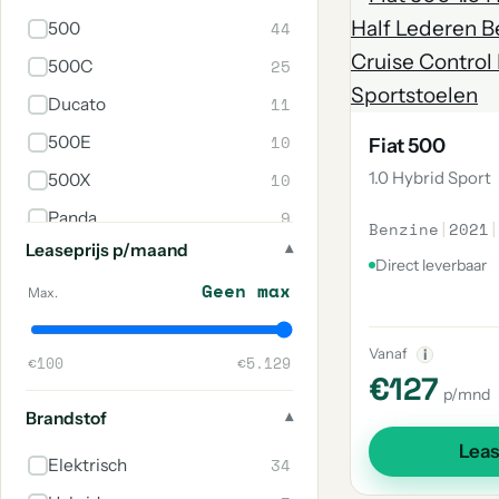
44
500
25
500C
11
Ducato
10
500E
Fiat 500
1.0 Hybrid Sport
10
500X
9
Panda
Benzine
|
2021
|
Leaseprijs p/maand
6
Scudo
Direct leverbaar
Geen max
3
500L
Max.
3
Talento
Vanaf
i
€100
€5.129
2
Tipo
€127
p/mnd
2
600
Brandstof
1
Freemont
Lea
34
Elektrisch
1
Grande Panda