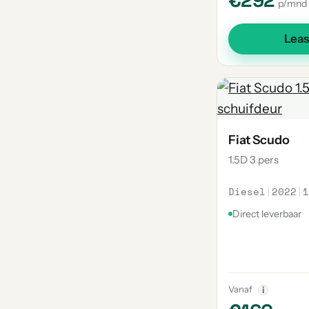
€292
p/mnd
Lea
Fiat Scudo
1.5D 3 pers
Diesel
|
2022
|
1
Direct leverbaar
Vanaf
i