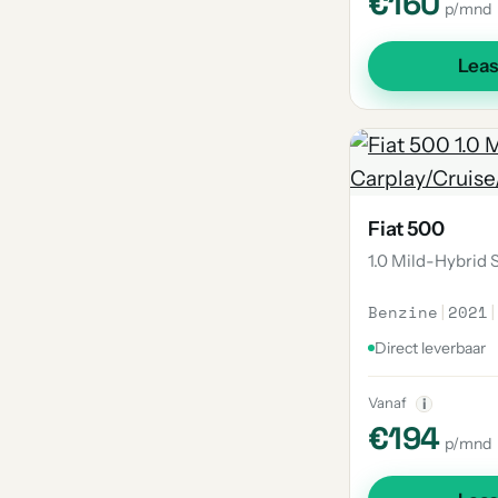
€160
p/mnd
Lea
Fiat 500
1.0 Mild-Hybrid 
Benzine
|
2021
|
Direct leverbaar
Vanaf
i
€194
p/mnd