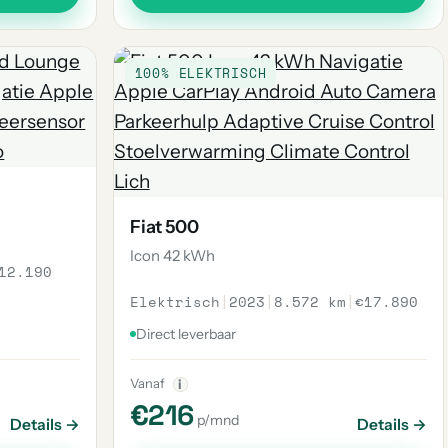
100% ELEKTRISCH
Fiat 500
Icon 42 kWh
12.190
Elektrisch
|
2023
|
8.572 km
|
€17.890
Direct leverbaar
Vanaf
i
€216
p/mnd
Details →
Details →