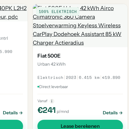
100% ELEKTRISCH
cntrl
5.990
Fiat 500E
Urban 42 kWh
Elektrisch
|
2023
|
6.415 km
|
€19.890
Direct leverbaar
Vanaf
i
€241
p/mnd
Details →
Details →
Lease berekenen