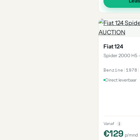
Lea
Fiat 124
Spider 2000 H5 
Benzine
|
1978
|
Direct leverbaar
Vanaf
i
€129
p/mnd