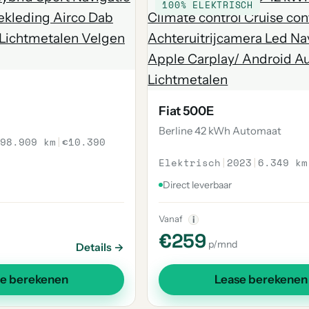
100% ELEKTRISCH
Fiat 500E
Berline 42 kWh Automaat
98.909 km
|
€10.390
Elektrisch
|
2023
|
6.349 km
Direct leverbaar
Vanaf
i
€259
p/mnd
Details →
se berekenen
Lease berekenen