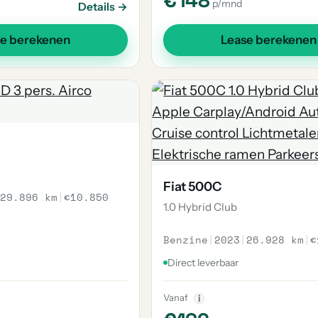
€148
p/mnd
Details →
se berekenen
Lease berekenen
Fiat 500C
29.896 km
|
€10.850
1.0 Hybrid Club
Benzine
|
2023
|
26.928 km
|
€
Direct leverbaar
Vanaf
i