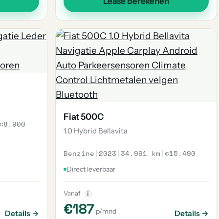
Lease berekenen
Fiat 500C
€8.900
1.0 Hybrid Bellavita
Benzine
|
2023
|
34.991 km
|
€15.490
Direct leverbaar
Vanaf
i
€187
p/mnd
Details →
Details →