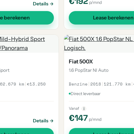
€192
p/mnd
Details →
se berekenen
Lease berekenen
Fiat 500X
Sport
1.6 PopStar Nl Auto
62.679 km
|
€13.250
Benzine
|
2018
|
121.770 km
|
Direct leverbaar
Vanaf
i
€147
p/mnd
Details →