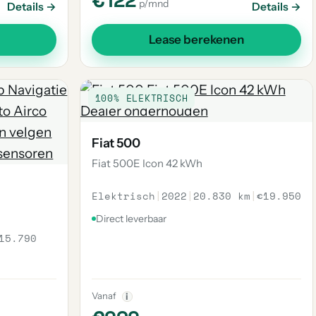
€122
p/mnd
Details →
Details →
Lease berekenen
100% ELEKTRISCH
Fiat 500
Fiat 500E Icon 42 kWh
Elektrisch
|
2022
|
20.830 km
|
€19.950
Direct leverbaar
15.790
Vanaf
i