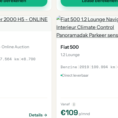
se berekenen
Lease berekenen
- Online Auction
Fiat 500
1.2 Lounge
7.564 km
|
€8.700
Benzine
|
2019
|
109.994 km
|
Direct leverbaar
Vanaf
i
€109
p/mnd
Details →