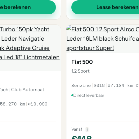
se berekenen
Lease berekenen
Fiat 500
1.2 Sport
Benzine
|
2018
|
67.124 km
|
€
 Yacht Club Automaat
Direct leverbaar
58.270 km
|
€19.990
Vanaf
i