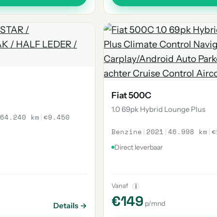
Fiat 500C
1.0 69pk Hybrid Lounge Plus
64.240 km
|
€9.450
Benzine
|
2021
|
46.998 km
|
€
Direct leverbaar
Vanaf
i
€149
p/mnd
Details →