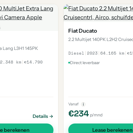
Fiat Ducato
2.2 Multijet 140PK L2H2 Cruise
ra Lang L3H1 145PK
Diesel
|
2023
|
64.165 km
|
€1
2.348 km
|
€14.790
Direct leverbaar
Vanaf
i
€234
p/mnd
Details →
se berekenen
Lease berekenen