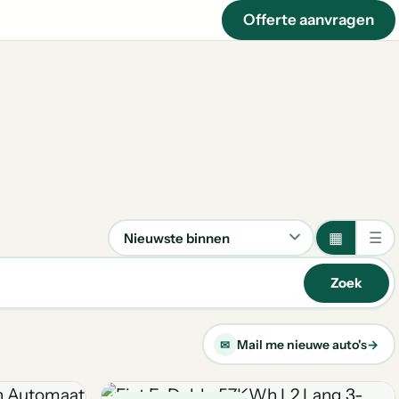
Offerte aanvragen
▦
☰
Sorteren
Zoek
Mail me nieuwe auto's
→
✉