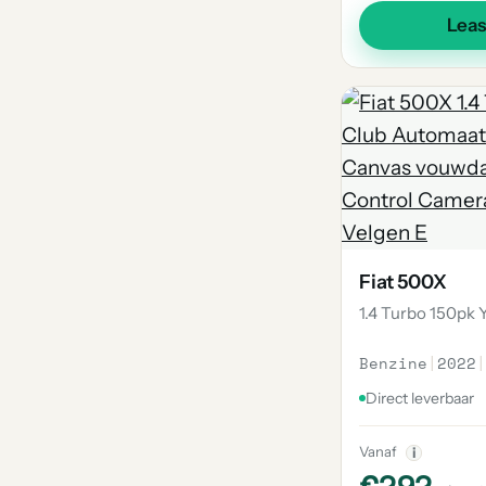
Lea
Fiat 500X
1.4 Turbo 150pk
Benzine
|
2022
|
Direct leverbaar
Vanaf
i