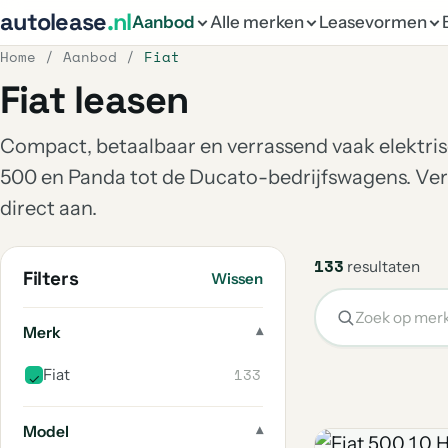
autolease
.nl
Aanbod
Alle merken
Leasevormen
Home
/
Aanbod
/
Fiat
Fiat leasen
Compact, betaalbaar en verrassend vaak elektrisc
500 en Panda tot de Ducato-bedrijfswagens. Ver
direct aan.
133
resultaten
Filters
Wissen
Merk
133
Fiat
Model