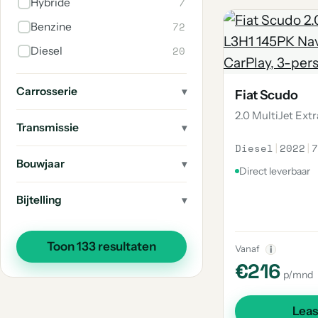
7
Hybride
1
Overige
72
Benzine
1
E-Doblo
20
Diesel
1
Doblo
1
Spider
Carrosserie
Fiat Scudo
1
130
2.0 MultiJet Ext
Transmissie
1
124
Diesel
|
2022
|
7
Bouwjaar
Direct leverbaar
Bijtelling
Toon 133 resultaten
Vanaf
i
€216
p/mnd
Lea