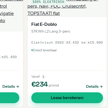
100% ELEKTRISCH
Fiat E-Doblo
57KWh L2 Lang 3-pers
Elektrisch
|
2022
|
43.432 km
|
€15.990
Direct leverbaar
|
€21.450
Vanaf
i
€234
p/mnd
Details →
Details →
Lease berekenen