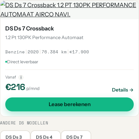
DS Ds 7 Crossback
1.2 Pt 130PK Performance Automaat
Benzine
|
2020
|
76.384 km
|
€17.900
Direct leverbaar
Vanaf
i
€216
p/mnd
Details →
Lease berekenen
ANDERE DS MODELLEN
DS Ds 3
DS Ds 4
DS Ds 7