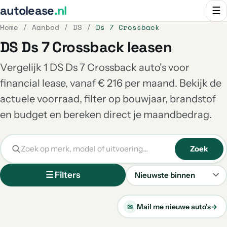
autolease
.nl
☰
Home
/
Aanbod
/
DS
/
Ds 7 Crossback
DS Ds 7 Crossback leasen
Vergelijk 1 DS Ds 7 Crossback auto's voor
financial lease, vanaf € 216 per maand. Bekijk de
actuele voorraad, filter op bouwjaar, brandstof
en budget en bereken direct je maandbedrag.
Zoek
☰ Filters
Sorteren
Mail me nieuwe auto's
→
✉