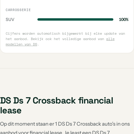
CARROSSERIE
SUV
100%
Cijfers worden automatisch bijgewerkt bij elke update van
het aanbod. Bekijk ook het volledige aanbod van
alle
modellen van DS
.
DS Ds 7 Crossback financial
lease
Op dit moment staan er 1 DS Ds 7 Crossback auto's in ons
aanbod voor financial lease. Je least een DS Ds 7