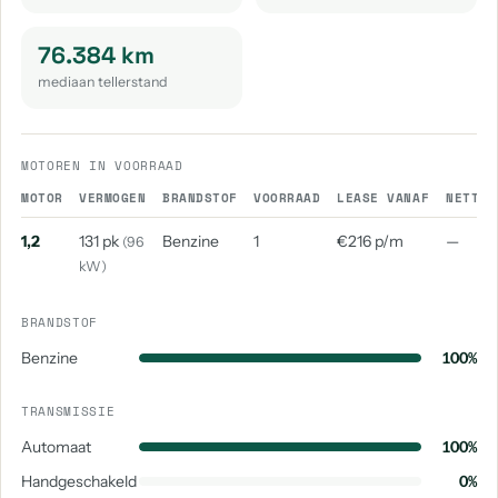
76.384 km
mediaan tellerstand
MOTOREN IN VOORRAAD
MOTOR
VERMOGEN
BRANDSTOF
VOORRAAD
LEASE VANAF
NETTO 
1,2
131 pk
Benzine
1
€216 p/m
—
(96
kW)
BRANDSTOF
Benzine
100%
TRANSMISSIE
Automaat
100%
Handgeschakeld
0%