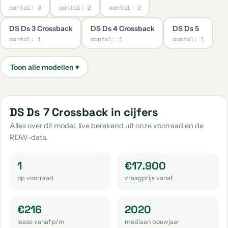
aantal: 3
aantal: 2
aantal: 2
DS Ds 3 Crossback
DS Ds 4 Crossback
DS Ds 5
aantal: 1
aantal: 1
aantal: 1
DS Ds 7 Crossback in cijfers
Alles over dít model, live berekend uit onze voorraad en de
RDW-data.
1
€17.900
op voorraad
vraagprijs vanaf
€216
2020
lease vanaf p/m
mediaan bouwjaar