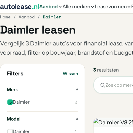
autolease
.nl
Aanbod
Alle merken
Leasevormen
Home
/
Aanbod
/
Daimler
Daimler leasen
Vergelijk 3 Daimler auto's voor financial lease, v
voorraad, filter op bouwjaar, brandstof en budg
3
resultaten
Filters
Wissen
Merk
3
Daimler
Model
1
Daimler