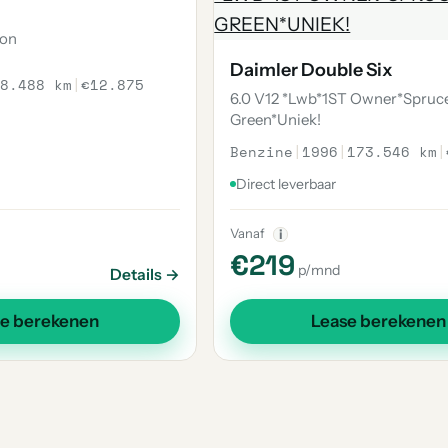
oon
Daimler Double Six
8.488 km
|
€12.875
6.0 V12 *Lwb*1ST Owner*Spruc
Green*Uniek!
Benzine
|
1996
|
173.546 km
|
Direct leverbaar
Vanaf
i
€219
p/mnd
Details →
se berekenen
Lease berekenen