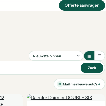
Offerte aanvragen
▦
☰
Sorteren
Zoek
Mail me nieuwe auto's
→
✉