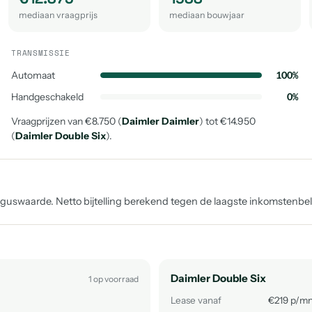
mediaan vraagprijs
mediaan bouwjaar
TRANSMISSIE
Automaat
100%
Handgeschakeld
0%
Vraagprijzen van €8.750 (
Daimler Daimler
) tot €14.950
(
Daimler Double Six
).
uswaarde. Netto bijtelling berekend tegen de laagste inkomstenbelas
Daimler Double Six
1 op voorraad
Lease vanaf
€219 p/m