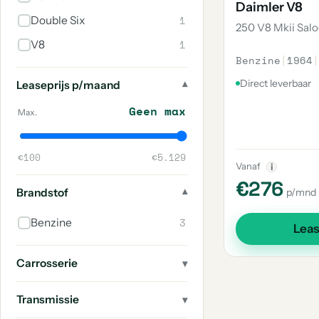
Daimler V8
1
Double Six
250 V8 Mkii Sal
1
V8
Benzine
|
1964
|
Direct leverbaar
Leaseprijs p/maand
Geen max
Max.
€100
€5.129
Vanaf
i
€276
Brandstof
p/mnd
3
Benzine
Lea
Carrosserie
Transmissie