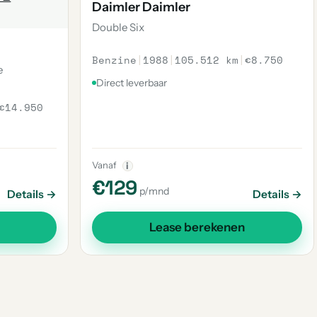
Daimler Daimler
Double Six
Benzine
|
1988
|
105.512 km
|
€8.750
e
Direct leverbaar
€14.950
Vanaf
i
€129
p/mnd
Details →
Details →
Lease berekenen