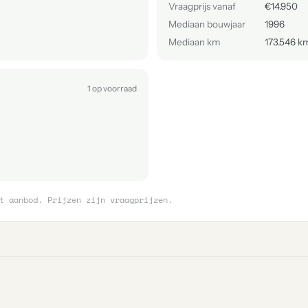
Vraagprijs vanaf
€14.950
Mediaan bouwjaar
1996
Mediaan km
173.546 k
1 op voorraad
t aanbod. Prijzen zijn vraagprijzen.