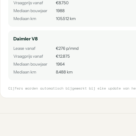
Vraagprijs vanaf
€8.750
Mediaan bouwjaar
1988
Mediaan km
105.512 km
Daimler V8
Lease vanaf
€276 p/mnd
Vraagprijs vanaf
€12.875
Mediaan bouwjaar
1964
Mediaan km
8.488 km
Cijfers worden automatisch bijgewerkt bij elke update van he