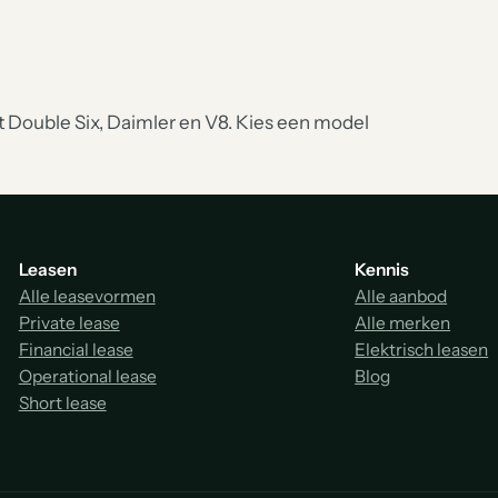
Double Six, Daimler en V8. Kies een model
Leasen
Kennis
Alle leasevormen
Alle aanbod
Private lease
Alle merken
Financial lease
Elektrisch leasen
Operational lease
Blog
Short lease