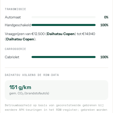
TRANSMISSIE
Automaat
0%
Handgeschakeld
100%
Vraagprijzen van €12.500 (
Daihatsu Copen
) tot €14.940
(
Daihatsu Copen
).
CARROSSERIE
Cabriolet
100%
DAIHATSU VOLGENS DE RDW-DATA
151 g/km
gem. CO₂ (brandstofauto's)
Betrouwbaarheid op basis van geconstateerde gebreken bij
eerdere APK-keuringen in het RDW-register; gebreken worden