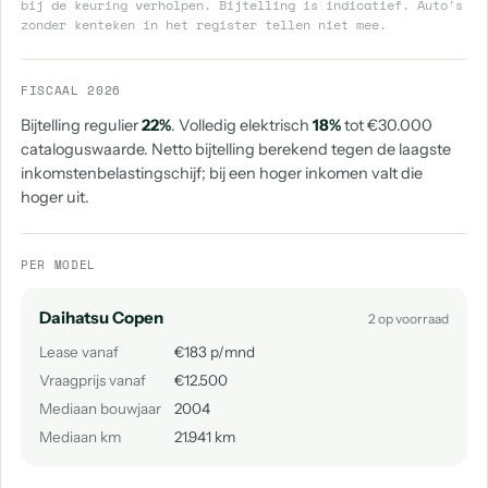
bij de keuring verholpen. Bijtelling is indicatief. Auto's
zonder kenteken in het register tellen niet mee.
FISCAAL 2026
Bijtelling regulier
22%
. Volledig elektrisch
18%
tot €30.000
cataloguswaarde. Netto bijtelling berekend tegen de laagste
inkomstenbelastingschijf; bij een hoger inkomen valt die
hoger uit.
PER MODEL
Daihatsu Copen
2 op voorraad
Lease vanaf
€183 p/mnd
Vraagprijs vanaf
€12.500
Mediaan bouwjaar
2004
Mediaan km
21.941 km