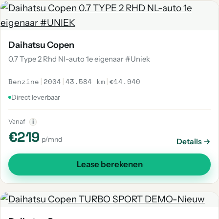
Daihatsu Copen
0.7 Type 2 Rhd Nl-auto 1e eigenaar #Uniek
Benzine
|
2004
|
43.584 km
|
€14.940
Direct leverbaar
Vanaf
i
€219
p/mnd
Details →
Lease berekenen