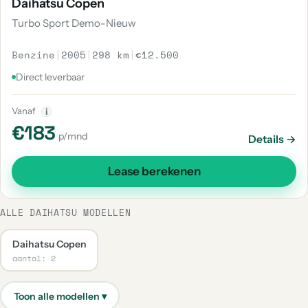
Daihatsu Copen
Turbo Sport Demo-Nieuw
Benzine
|
2005
|
298 km
|
€12.500
Direct leverbaar
Vanaf
i
€183
p/mnd
Details →
Lease berekenen
ALLE DAIHATSU MODELLEN
Daihatsu Copen
aantal: 2